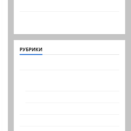
котенка)
Послушайте, детки, слова
марионетки… Президент…
РУБРИКИ
Актуально
Архив статей сайта
Новости на сайте (архив)
Новости Хайфы (архив)
Помним Холокост
Видео