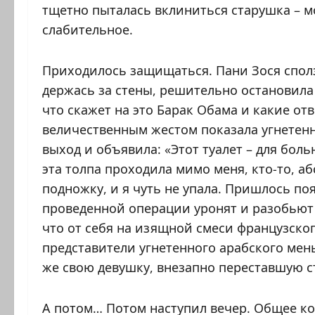
тщетно пыталась вклиниться старушка – мо
слабительное.
Приходилось защищаться. Пани Зося сполз
держась за стены, решительно остановила
что скажет на это Барак Обама и какие от
величественным жестом показала угнетен
выход и объявила: «Этот туалет – для больн
эта толпа проходила мимо меня, кто-то, а
подножку, и я чуть не упала. Пришлось по
проведенной операции уронят и разобьют в
что от себя на изящной смеси французског
представители угнетенного арабского мен
же свою девушку, внезапно переставшую с
А потом… Потом наступил вечер. Общее ко