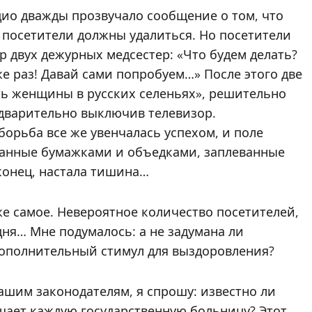
дио дважды прозвучало сообщение о том, что
 посетители должны удалиться. Но посетители
р двух дежурных медсестер: «Что будем делать?
е раз! Давай сами попробуем…» После этого две
ь женщины в русских селеньях», решительно
едварительно выключив телевизор.
орьба все же увенчалась успехом, и поле
панные бумажками и объедками, заплеванные
конец, настала тишина…
же самое. Невероятное количество посетителей,
дня… Мне подумалось: а не задумана ли
дополнительный стимул для выздоровления?
ашим законодателям, я спрошу: известно ли
щает каждую государственную больницу? Этот