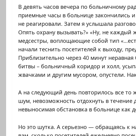
В девять часов вечера по больничному ра
приемные часы в больнице закончились и
не реагировали. Затем я услышала разгово
Опять охрану вызывать?» «Ну, не каждый ж
медсестры, воплощающие собой тип «…ест
начали теснить посетителей к выходу, пр
Приблизительно через 40 минут неравная б
битвы – больничный коридор и холл, усы
жвачками и другим мусором, опустели. На
А на следующий день повторилось все то 
шум, невозможность отдохнуть в течение 
невыносимая обстановка в больнице как 
Но это шутка. А серьезно — обращаясь к н
вам, сколько посетителей ежедневно посе