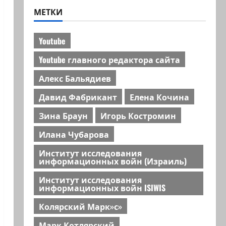
МЕТКИ
Youtube
Youtube главного редактора сайта
Алекс Бальядиев
Давид Фабрикант
Елена Кочина
Зина Браун
Игорь Костромин
Илана Чубарова
Институт исследования
информационных войн (Израиль)
Институт исследования
информационных войн ISIWIS
Колярский Марк»с»
Марк Котлярский