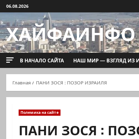
Перейти
06.08.2026
к
содержимому
ХАЙФАИНФО
В НАЧАЛО САЙТА
НАШ МИР — ВЗГЛЯД ИЗ 
Главная
ПАНИ ЗОСЯ : ПОЗОР ИЗРАИЛЯ
Полемика на сайте
ПАНИ ЗОСЯ : ПО