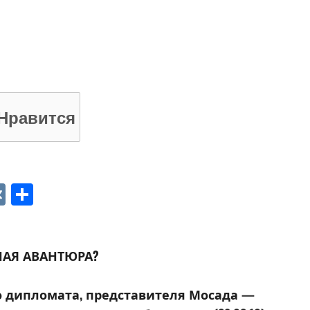
Нравится
p
ger
gram
ber
VK
Отправить
НАЯ АВАНТЮРА?
о дипломата, представителя Мосада —