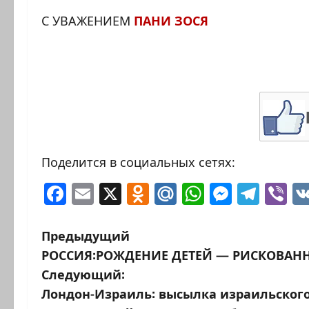
С УВАЖЕНИЕМ
ПАНИ ЗОСЯ
Поделится в социальных сетях:
Facebook
Email
X
Odnoklassniki
Mail.Ru
WhatsAp
Messen
Tele
Vi
Н
Предыдущий
РОССИЯ:РОЖДЕНИЕ ДЕТЕЙ — РИСКОВАН
а
Следующий:
в
Лондон-Израиль: высылка израильског