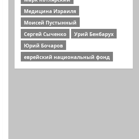
Медицина Израиля
Моисей Пустынный
Сергей Сыченко
Урий Бенбарух
Юрий Бочаров
еврейский национальный фонд