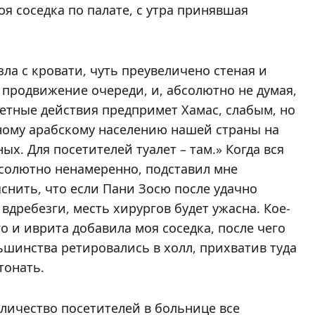
я соседка по палате, с утра принявшая
ла с кровати, чуть преувеличено стеная и
 продвижение очереди, и, абсолютно не думая,
ветные действия предпримет Хамас, слабым, но
ному арабскому населению нашей страны на
ых. Для посетителей туалет – там.» Когда вся
бсолютно ненамеренно, подставил мне
яснить, что если Пани Зосю после удачно
дребезги, месть хирургов будет ужасна. Кое-
о и иврита добавила моя соседка, после чего
ьшинства ретировались в холл, прихватив туда
тонать.
личество посетителей в больнице все