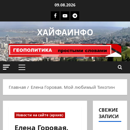
Перейти
09.08.2026
к
Facebook
Youtube
Телеграмм
содержимому
группа
ХАЙФАИНФО
ХАЙФАИНФО
Основное
меню
Главная
Елена Горовая. Мой любимый Тикотин
СВЕЖИЕ
Новости на сайте (архив)
ЗАПИСИ
Елена Горовая.