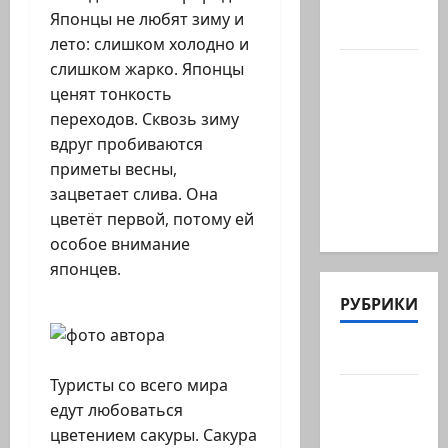
Волох —
Японцы не любят зиму и
…
лето: слишком холодно и
Вице-
слишком жарко. Японцы
президент
ценят тонкость
США
переходов. Сквозь зиму
Дж.Д.Вэнс
вдруг пробиваются
обо всей
приметы весны,
ситуации
зацветает слива. Она
с…
цветёт первой, потому ей
особое внимание
японцев.
РУБРИКИ
Актуально
Туристы со всего мира
Архив
едут любоваться
статей
цветением сакуры. Сакура
сайта