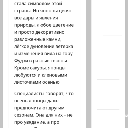
стала символом этой
Новости
страны. Но японцы ценят
на
все дары и явления
сайте
природы, любое цветение
(архив)
и просто декоративно
разложенные камни,
Новости
лёгкое дуновение ветерка
Хайфы
и изменения вида на гору
(архив)
Фудзи в разные сезоны.
Помним
Кроме сакуры, японцы
Холокост
любуются и кленовыми
листочками осенью.
Видео
Специалисты говорят, что
Израиль
осень японцы даже
сегодня
предпочитают другим
сезонам. Она для них – не
Литературн
про увядание, а про
гостиная