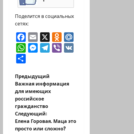
Поделится в социальных
сетях:
Facebook
Email
X
Odnoklassniki
Mail.Ru
WhatsApp
Messenger
Telegram
Viber
VK
Отправить
Н
Предыдущий
Важная информация
а
для имеющих
российское
в
гражданство
и
Следующий:
Елена Горовая. Маца это
г
просто или сложно?