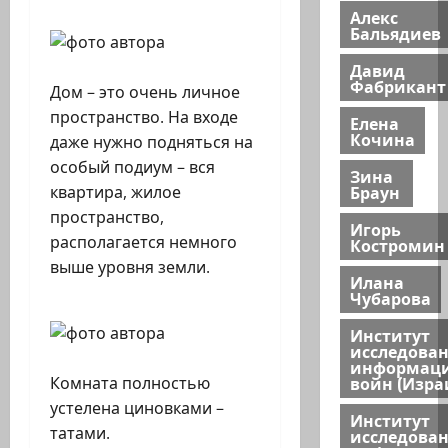
Алекс
Бальядиев
Давид
Фабрикант
Дом – это очень личное
пространство. На входе
Елена
Кочина
даже нужно подняться на
особый подиум – вся
Зина
Браун
квартира, жилое
пространство,
Игорь
располагается немного
Костромин
выше уровня земли.
Илана
Чубарова
Институт
исследова
информац
войн (Изра
Комната полностью
устелена циновками –
Институт
татами.
исследова