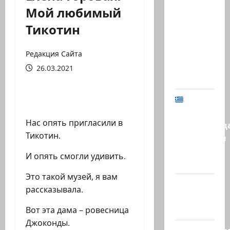
В 2019-м
Мой любимый
Биньямину
Тикотин
Нетаниягу
не
хватило
Редакция Сайта
ровно
26.03.2021
одного…
МИД
Израиля
Нас опять пригласили в
предупрежд
Тикотин.
израильтян
в
И опять смогли удивить.
Греции:…
Это такой музей, я вам
@markkot56
рассказывала.
posted a
video
Вот эта дама – ровесница
Джоконды.