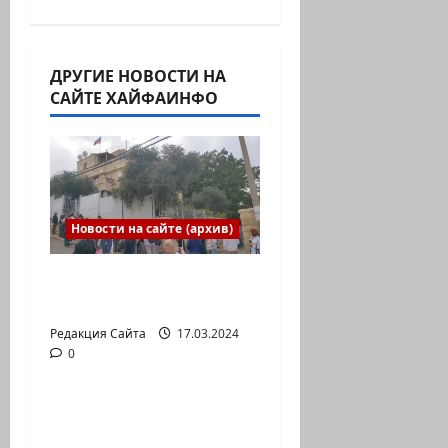
а
ц
ДРУГИЕ НОВОСТИ НА
и
САЙТЕ ХАЙФАИНФО
я
з
а
Новости на сайте (архив)
п
Выборы президента
России в Израиле
и
Редакция Сайта
17.03.2024
с
0
Новости на сайте (архив)
и
Новый сериал Амита
Коэна и Рона Лешема