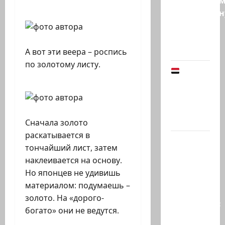
Продолжае
традиционн
рубрику
психолога
Елены…
А вот эти веера – роспись
по золотому листу.
Йемен
снова на
пороге
большой
войны:…
Сначала золото
раскатывается в
Что
тончайший лист, затем
покупать,
наклеивается на основу.
когда
Но японцев не удивишь
продавать
материалом: подумаешь –
и к чему
золото. На «дорого-
готовиться:
богато» они не ведутся.
…