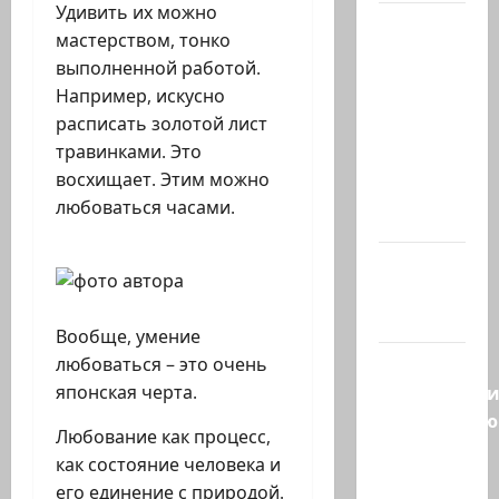
Удивить их можно
Президент
мастерством, тонко
Ирана —
выполненной работой.
КСИРу:
Например, искусно
«Зачем
расписать золотой лист
война с
травинками. Это
США,
восхищает. Этим можно
когда
любоваться часами.
мы…
Козел,
козел, а
умный…
Вообще, умение
С
любоваться – это очень
удовольств
японская черта.
рекомендую
Любование как процесс,
канал
как состояние человека и
Марии
его единение с природой.