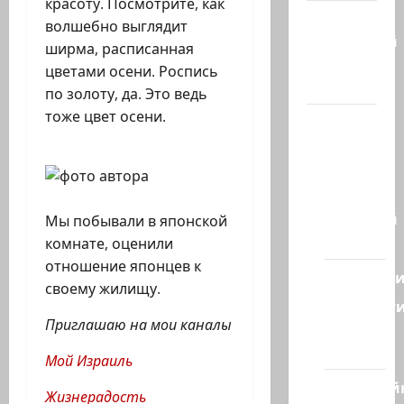
красоту. Посмотрите, как
Марк
волшебно выглядит
Котлярский
ширма, расписанная
Телеграмм
цветами осени. Роспись
Канал
по золоту, да. Это ведь
тоже цвет осени.
Наш мир
— взгляд
из
Израиля
Ближний
Мы побывали в японской
Восток
комнате, оценили
отношение японцев к
Геополит
своему жилищу.
Новост
Приглашаю на мои каналы
из
стран
Мой Израиль
Кибервой
Жизнерадость