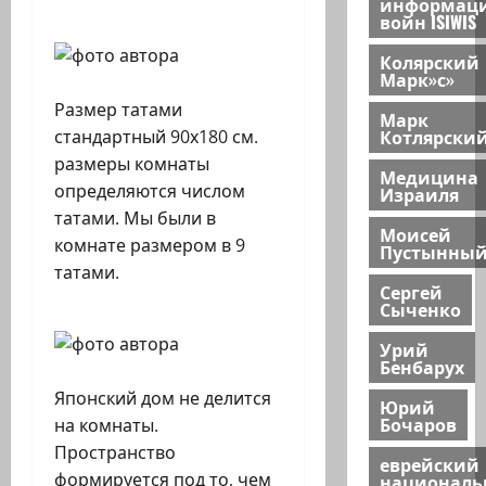
информац
войн ISIWIS
Колярский
Марк»с»
Размер татами
Марк
Котлярски
стандартный 90х180 см.
размеры комнаты
Медицина
определяются числом
Израиля
татами. Мы были в
Моисей
комнате размером в 9
Пустынны
татами.
Сергей
Сыченко
Урий
Бенбарух
Японский дом не делится
Юрий
Бочаров
на комнаты.
Пространство
еврейский
формируется под то, чем
национал