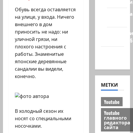
Технологи
Обувь всегда оставляется
Полемика
на улице, у входа. Ничего
на сайте
внешнего в дом
приносить не надо: ни
Редколеги
уличной грязи, ни
сайта 2025
плохого настроения с
Хайфа
работы. Знаменитые
новости
японские деревянные
сандалии вы видели,
конечно.
МЕТКИ
Youtube
В холодный сезон их
Youtube
главного
носят со специальными
редактора
носочками.
сайта