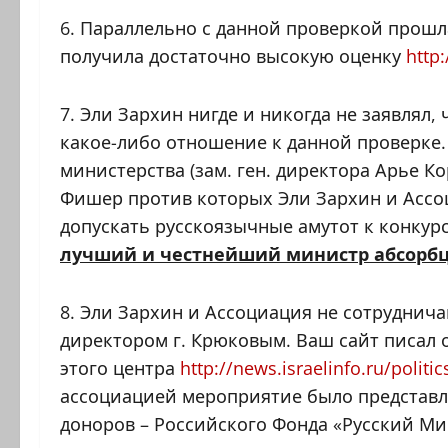
6. Параллельно с данной проверкой прош
получила достаточно высокую оценку
http
7. Эли Зархин нигде и никогда не заявлял
какое-либо отношение к данной проверке
министерства (зам. ген. директора Арье К
Фишер против которых Эли Зархин и Ассоц
допускать русскоязычные амутот к конкур
лучший и честнейший министр абсорбци
8. Эли Зархин и Ассоциация не сотруднич
директором г. Крюковым. Ваш сайт писал 
этого центра
http://news.israelinfo.ru/politi
ассоциацией мероприятие было представле
доноров – Российского Фонда «Русский Ми