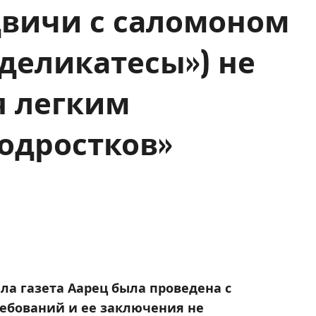
двичи с саломоном
деликатесы») не
я легким
одростков»
ала газета Аарец была проведена с
ебований и ее заключения не