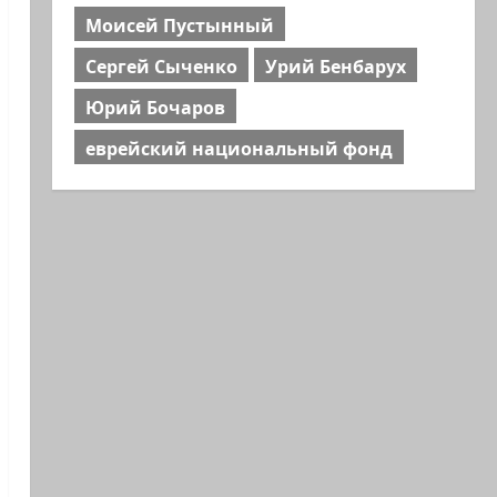
Моисей Пустынный
Сергей Сыченко
Урий Бенбарух
Юрий Бочаров
еврейский национальный фонд