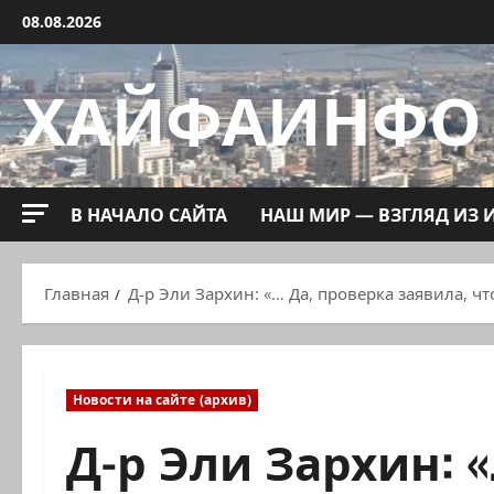
Перейти
08.08.2026
к
содержимому
ХАЙФАИНФО
В НАЧАЛО САЙТА
НАШ МИР — ВЗГЛЯД ИЗ 
Главная
Д-р Эли Зархин: «… Да, проверка заявила, 
Новости на сайте (архив)
Д-р Эли Зархин: 