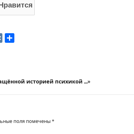
Нравится
p
ger
gram
ber
VK
Отправить
ращённой историей психикой …»
льные поля помечены
*