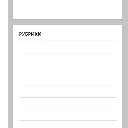
В 2019-м Биньямину Нетаниягу не
хватило ровно одного…
РУБРИКИ
Актуально
Архив статей сайта
Новости на сайте (архив)
Новости Хайфы (архив)
Помним Холокост
Видео
Израиль сегодня
Литературная гостиная