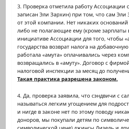
3. Проверка отметила работу Ассоциации 
записан Эли Зархин) при том, что сам Эли
от этой компании. Нет никаких оснований
либо не полагающие ему (кроме зарплаты в
инициативе Ассоциации для того, чтобы «а
государства возврат налога на добавочну
работала «амута» оплачивались через ком
возвращались в «амуту». Договор с фирмо
налоговой инспекции за месяц до получен
Такая практика разрешена законом.
4. Да, проверка заявила, что сэндвичи с с
называться легким угощением для подрост
и нигде в законе нет по этому поводу ника
доноров, мы покупали детям по символиче
символической цене) джинсы Дизель и дру