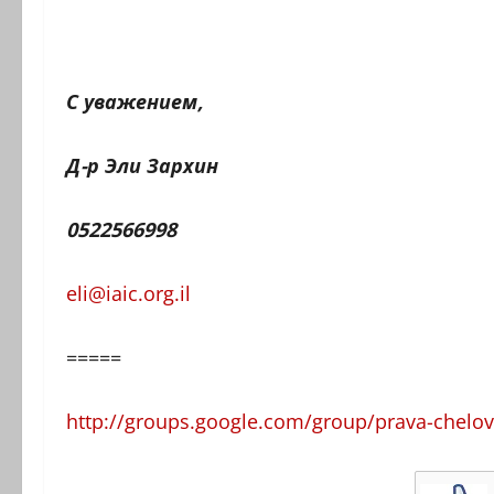
С уважением,
Д-р Эли Зархин
0522566998
eli@iaic.org.il
=====
http://groups.google.com/group/prava-chelov