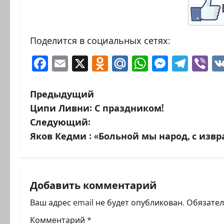
Поделится в социальных сетях:
Facebook
Email
X
Odnoklassniki
Mail.Ru
WhatsAp
Messen
Tele
Vi
Н
Предыдущий
Ципи Ливни: С праздником!
а
Следующий:
в
Яков Кедми : «Больной мы народ, с изв
и
г
Добавить комментарий
а
Ваш адрес email не будет опубликован.
Обязате
ц
Комментарий
*