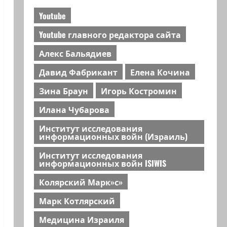
Youtube
Youtube главного редактора сайта
Алекс Бальядиев
Давид Фабрикант
Елена Кочина
Зина Браун
Игорь Костромин
Илана Чубарова
Институт исследования
информационных войн (Израиль)
Институт исследования
информационных войн ISIWIS
Колярский Марк»с»
Марк Котлярский
Медицина Израиля