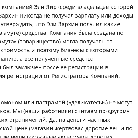
с компанией Эли Яир (среди владельцев которой
 Зархин никогда не получал зарплату или доходы
 утверждать, что Эли Зархин получил какие
 амуте) средства. Компания была создана по
мута» (товарищество) могла получать от
ю стоимость и поэтому бизнесы с которыми
панию, а все полученные средства
й был заключен после ее регистрации в
ия регистрации от Регистратора Компаний.
аломоном или пастрамой («деликатесы») не могут
ков. Мы (наши работники) считаем по-другому
ких ограничений. Да, на деньги частных
ской цене (магазин жертвовал дорогие вещи по
гие вещи («кожаные аксессуары дорогих