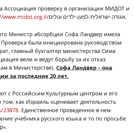
ла Ассоциация проверку в организации МИДОТ и
://www.midot.org.il/
אגודה-ישראלית-למען-ילדים-עולים.
, что Министр абсорбции Софа Ландвер имела
. Проверка была инициирована руководством
орат, главный бухгалтер министерства Сима
иация вели и ведут борьбу за их отказ
сам в Министерстве).
Софа Ландвер – она
и за последние 20 лет.
ают с Российским Культурным центром и его
о том, как Израиль оценивает деятельность
cs/23878
. Единственное проведенное в нем
ние учебника русского языка и то по просьбе
р».