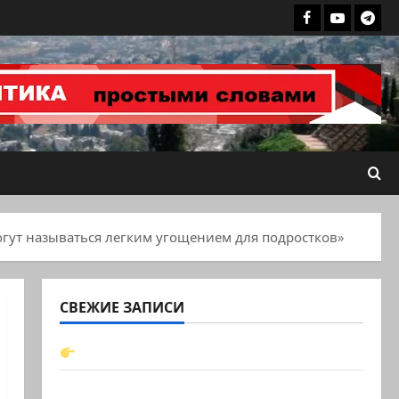
Facebook
Youtube
Теле
группа
ХАЙФАИНФ
могут называться легким угощением для подростков»
СВЕЖИЕ ЗАПИСИ
t.me/markkot56
Обидели… Эйнав Цангаукер