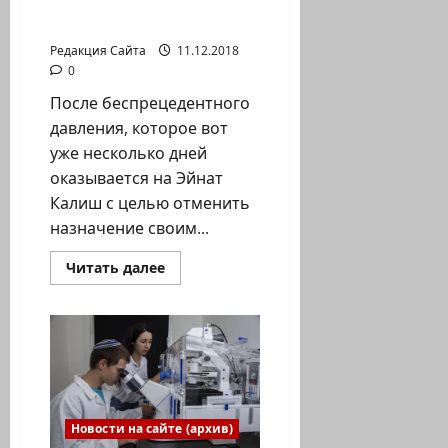
ХАМАС и «Хизбаллы» от
не
вице-мэра Заатре
вызывая
подозрений
Редакция Сайта
11.12.2018
0
После беспрецедентного
давления, которое вот
уже несколько дней
оказывается на Эйнат
Калиш с целью отменить
назначение своим...
Прочитать
Читать далее
больше
о
Мэр
Хайфы
потребовала
публичного
осуждения
ХАМАС
и
«Хизбаллы»
от
Новости на сайте (архив)
вице-