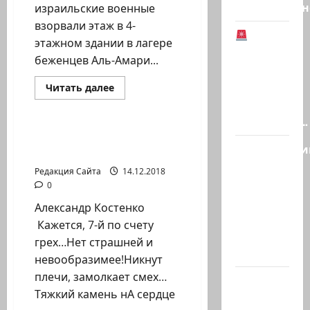
Национальн
израильские военные
взорвали этаж в 4-
этажном здании в лагере
Иранская
беженцев Аль-Амари...
оппозиция:
Тегеран
Прочитать
Читать далее
больше
готов к
Литературная гостиная
о
ЦАХАЛ
серьезным…
взорвал
дом
Человече, не впадай в
убийцы
Полицейски
уныние!
солдата
Ронена
без
Редакция Сайта
14.12.2018
Любарского
причины
0
толкнул
Александр Костенко
девушку
Кажется, 7-й по счету
в спину,
грех…Нет страшней и
а…
невообразимее!Никнут
плечи, замолкает смех…
Старшина
Тяжкий камень нА сердце
Тамир