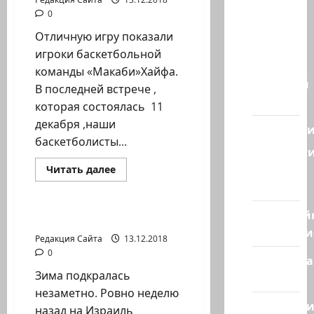
Наш мир
0
— взгляд
Отличную игру показали
из
игроки баскетбольной
Израиля
команды «Макаби»Хайфа.
Ближний
В последней встрече ,
Восток
которая состоялась 11
декабря ,наши
Геополит
баскетболисты...
Новост
из
Прочитать
Читать далее
больше
стран
Новости на сайте (архив)
о
«Макаби»Хайфа.
Так
Кибервой
держать!
Непромокаемый Кац
Технологи
Редакция Сайта
13.12.2018
0
Полемика
Зима подкралась
на сайте
незаметно. Ровно неделю
Редколеги
назад на Израиль