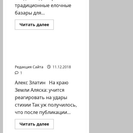
традиционные елочные
базары для...
Прочитать
Читать далее
больше
Новости на сайте (архив)
о
Елочный
базар
2018
На краю Земли. Аляска:
учится реагировать на
удары стихии
Редакция Сайта
11.12.2018
1
Алекс Златин На краю
Земли Аляска: учится
реагировать на удары
стихии Так уж получилось,
что после публикации...
Прочитать
Читать далее
больше
о