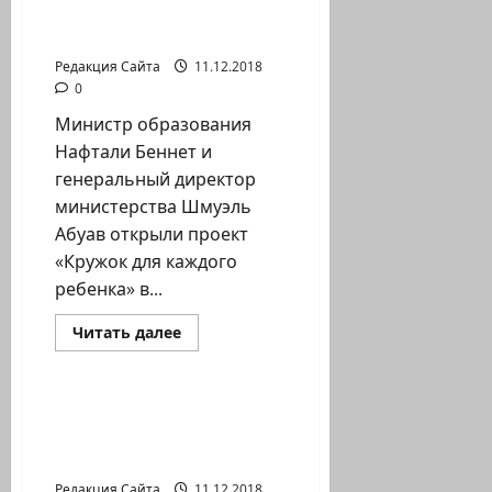
одаренных
«Кружок для каждого
детей
ребенка»
Редакция Сайта
11.12.2018
0
Министр образования
Нафтали Беннет и
генеральный директор
министерства Шмуэль
Абуав открыли проект
«Кружок для каждого
ребенка» в...
Прочитать
Читать далее
больше
Новости на сайте (архив)
о
Минпрос
открыл
на
Новая онлайн-услуга
Севере
для репатриантов —
программу
«Кружок
“личный кабинет”
для
каждого
Редакция Сайта
11.12.2018