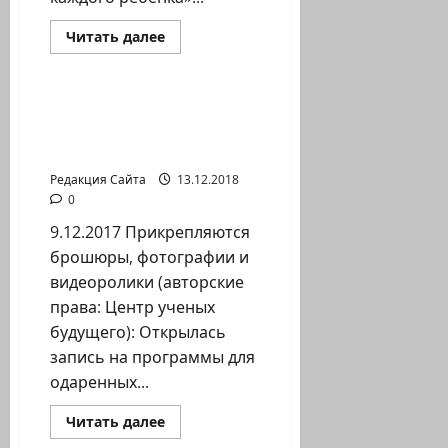
Прочитать
Читать далее
больше
Новости на сайте (архив)
о
Минпрос
открыл
на
Началась запись на
Севере
программы для
программу
«Кружок
одаренных детей
для
каждого
Редакция Сайта
13.12.2018
ребенка»
0
9.12.2017 Прикрепляются
брошюры, фотографии и
видеоролики (авторские
права: Центр ученых
будущего): Открылась
запись на программы для
одаренных...
Прочитать
Читать далее
больше
Новости на сайте (архив)