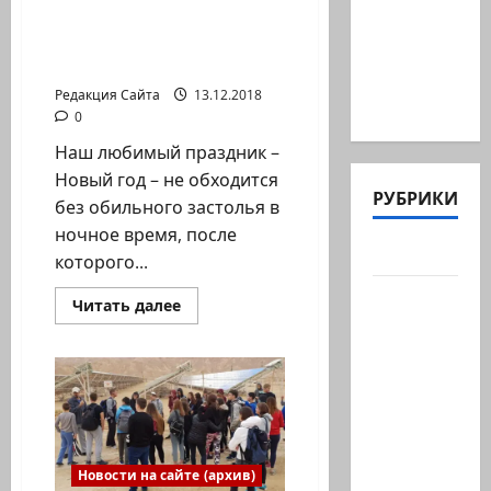
все
Новый год без изжоги:
депутат
подорожает»
это важно знать
—
из
особенно
каждому
хлеб
«Ликуда»,
и
Редакция Сайта
13.12.2018
…
вода
0
Наш любимый праздник –
Новый год – не обходится
РУБРИКИ
без обильного застолья в
ночное время, после
Актуально
которого...
Архив
Прочитать
Читать далее
больше
статей
о
сайта
Новый
год
без
Новости
изжоги:
это
на
важно
сайте
знать
каждому
(архив)
Новости на сайте (архив)