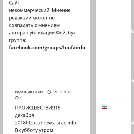
Это
Сайт -
видео
некоммерческий. Мнение
стало
редакции может не
вирусным.
совпадать с мнением
Израильтян
автора публикации Фейсбук
резервист,
группа:
…
facebook.com/groups/haifainfo
Новости на сайте (архив)
Этот
перфоманс
ЦАХАЛ взорвал дом
времен
убийцы солдата Ронена
Средневеков
Любарского
устроила
Редакция Сайта
15.12.2018
левая…
0
В
ПРОИСШЕСТВИЯ15
Иране
декабря
заблокиров
2018https://news.israelinfo.co.il/events/76471
счета
В субботу утром