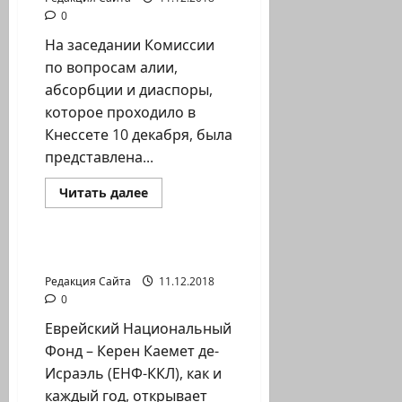
ребенка»
0
На заседании Комиссии
по вопросам алии,
абсорбции и диаспоры,
которое проходило в
Кнессете 10 декабря, была
представлена...
Прочитать
Читать далее
больше
Новости на сайте (архив)
о
Новая
онлайн-
услуга
Елочный базар 2018
для
репатриантов
Редакция Сайта
11.12.2018
—
0
“личный
кабинет”
Еврейский Национальный
Фонд – Керен Каемет де-
Исраэль (ЕНФ-ККЛ), как и
каждый год, открывает