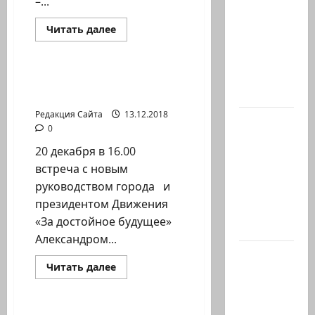
–...
Вакнин,
33 года,
Прочитать
Читать далее
больше
из
Новости Хайфы (архив)
о
Эйлата,
Человече,
не
погиб
впадай
Конференция
в
вчера в…
выживших в Холокосте
уныние!
Редакция Сайта
13.12.2018
В 2019-м
0
Биньямину
20 декабря в 16.00
Нетаниягу
встреча с новым
не
руководством города и
хватило
президентом Движения
ровно
«За достойное будущее»
одного…
Александром...
Газета
Прочитать
Читать далее
«Аль-
больше
Новости на сайте (архив)
о
Шарк
Конференция
выживших
аль-