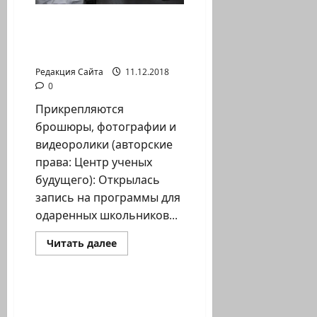
мэра
Заатре
Началась запись на
программы для
одаренных детей
Редакция Сайта
11.12.2018
0
Прикрепляются
брошюры, фотографии и
видеоролики (авторские
права: Центр ученых
будущего): Открылась
запись на программы для
одаренных школьников...
Прочитать
Читать далее
больше
Новости Хайфы (архив)
о
Началась
запись
на
Минпрос открыл на
программы
Севере программу
для