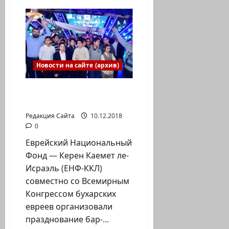
На
краю
Земли.
Аляска:
учится
реагировать
на
удары
стихии
Новости на сайте (архив)
Детский праздник у
Стены Плача
Редакция Сайта
10.12.2018
0
Eврейский Национальный
Фонд — Керен Каемет ле-
Исраэль (ЕНФ-ККЛ)
совместно со Всемирным
Конгрессом бухарских
евреев организовали
празднование бар-...