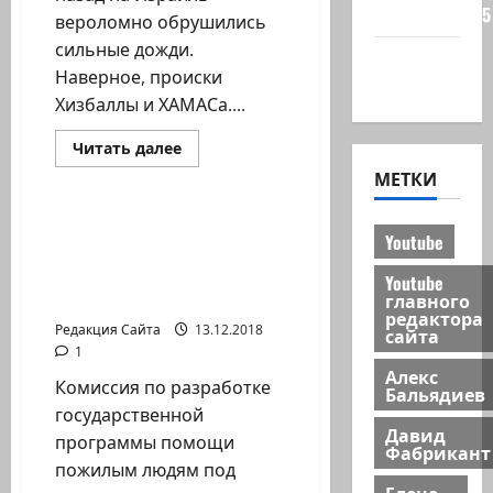
сайта 2025
вероломно обрушились
сильные дожди.
Хайфа
Наверное, происки
новости
Хизбаллы и ХАМАСа....
Прочитать
Читать далее
больше
Новости на сайте (архив)
МЕТКИ
о
Непромокаемый
Кац
Для получения часов по
Youtube
уходу достаточно
подробной справки от
Youtube
главного
семейного врача
редактора
Редакция Сайта
13.12.2018
сайта
1
Алекс
Комиссия по разработке
Бальядиев
государственной
Давид
программы помощи
Фабрикант
пожилым людям под
Елена