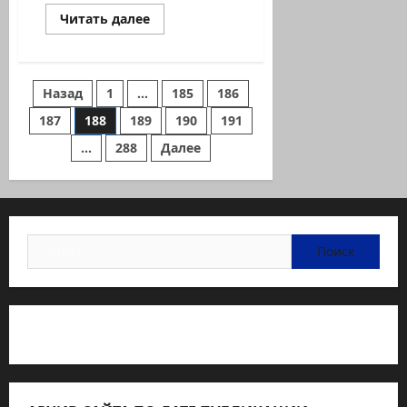
Прочитать
Читать далее
больше
о
Детский
праздник
у
Пагинация
Назад
1
…
185
186
Стены
Плача
187
188
189
190
191
записей
…
288
Далее
Найти:
Статьи об медицине Израиля