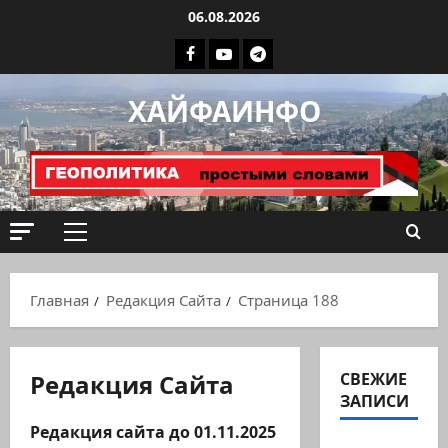
Перейти
06.08.2026
к
Facebook
Youtube
Телеграмм
содержимому
группа
ХАЙФАИНФО
ХАЙФАИНФО
Основное
меню
Главная
Редакция Сайта
Страница 188
Редакция Сайта
СВЕЖИЕ
ЗАПИСИ
Редакция сайта до 01.11.2025