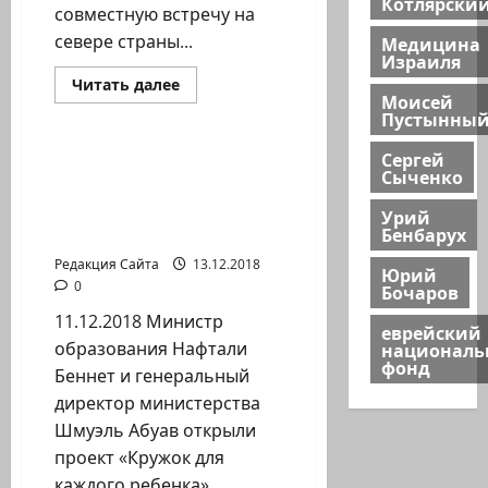
Котлярски
совместную встречу на
севере страны...
Медицина
Израиля
Прочитать
Читать далее
больше
Моисей
Новости Хайфы (архив)
о
Пустынны
Министр
образования
Сергей
Беннет
Минпрос открыл на
Сыченко
встретился
Севере программу
с
54
«Кружок для каждого
Урий
новоизбранными
Бенбарух
ребенка»
мэрами
Редакция Сайта
13.12.2018
Юрий
0
Бочаров
11.12.2018 Министр
еврейский
образования Нафтали
национал
фонд
Беннет и генеральный
директор министерства
Шмуэль Абуав открыли
проект «Кружок для
каждого ребенка»...