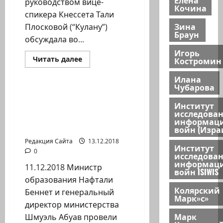
руководством вице-
Кочина
спикера Кнессета Тали
Зина
Плосковой (“Кулану”)
Браун
обсуждала во...
Игорь
Прочитать
Читать далее
Костромин
больше
Новости на сайте (архив)
о
Илана
Для
Чубарова
получения
часов
Министр образования
по
Институт
Беннет встретился с 54
уходу
исследова
достаточно
новоизбранными
информац
подробной
мэрами
справки
войн (Изра
от
Редакция Сайта
13.12.2018
семейного
Институт
врача
0
исследова
информац
11.12.2018 Министр
войн ISIWIS
образования Нафтали
Колярский
Беннет и генеральный
Марк»с»
директор министерства
Марк
Шмуэль Абуав провели