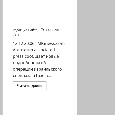
о
Началась
запись
на
Спецназ провел две
программы
недели в Газе, не
для
одаренных
вызывая подозрений
детей
Редакция Сайта
13.12.2018
1
12.12 20:06 MIGnews.com
Агентство associated
press сообщает новые
подробности об
операции израильского
спецназа в Газе в...
Прочитать
Читать далее
больше
Новости на сайте (архив)
о
Спецназ
провел
две
Мэр Хайфы потребовала
недели
публичного осуждения
в
Газе,