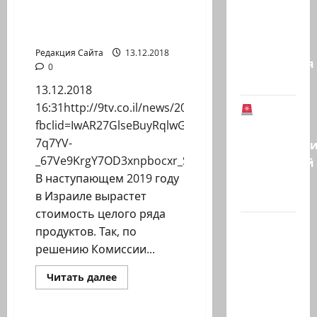
в
«Говорят, что все
Аваст»:
Холокосте
подорожает» —
Второй
особенно хлеб и вода
этап
Редакция Сайта
13.12.2018
соглашения
0
о…
13.12.2018
16:31http://9tv.co.il/news/2018/12/13/265030.html?
В
fbclid=IwAR27GlseBuyRqlwGsW19dBfen-
Германии
7q7YV-
предотврат
_67Ve9KrgY7OD3xnpbocxr_Sysw Фото:Shutterstock
возможный
В наступающем 2019 году
теракт
в Израиле вырастет
в…
стоимость целого ряда
Кому
продуктов. Так, по
дан
решению Комиссии...
Илуз?
Прочитать
Читать далее
Дан
больше
Израиль сегодня
Илуз,
о
«Говорят,
беглый
что