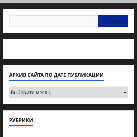
Найти:
Статьи об медицине Израиля
АРХИВ САЙТА ПО ДАТЕ ПУБЛИКАЦИИ
Архив
сайта
по
дате
РУБРИКИ
публикации
Актуально