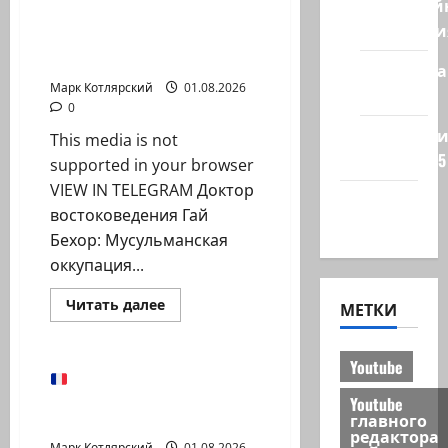
Кибервой
и
Доктор востоковедения
грех…
Технологи
Гай Бехор:
Мусульманская…
Полемика
Марк Котлярский
01.08.2026
на сайте
0
Редколеги
This media is not
сайта 2025
supported in your browser
VIEW IN TELEGRAM Доктор
Хайфа
востоковедения Гай
новости
Бехор: Мусульманская
оккупация...
Израиль сегодня
Прочитать
Читать далее
МЕТКИ
больше
Марк Котлярский Телеграмм Канал
о
Доктор
востоковедения
Youtube
Гай
Макрон объявил об
Бехор:
усилении французской
Youtube
Мусульманская…
главного
границы с…
редактора
Марк Котлярский
01.08.2026