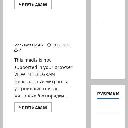
Марии
Израиль сегодня
Прочитать
Читать далее
Волох —
больше
Марк Котлярский Телеграмм Канал
о
…
Еще
одно
видео
Нелегальные мигранты,
Вице-
из
устроившие сейчас
Сеуты:
президент
мигранты
массовые…
атакуют
США
местные…
Марк Котлярский
01.08.2026
Дж.Д.Вэнс
0
обо всей
This media is not
ситуации
supported in your browser
с…
VIEW IN TELEGRAM
Нелегальные мигранты,
устроившие сейчас
РУБРИКИ
массовые беспорядки...
Израиль сегодня
Прочитать
Читать далее
Актуально
больше
Марк Котлярский Телеграмм Канал
о
Нелегальные
Архив
мигранты,
статей
устроившие