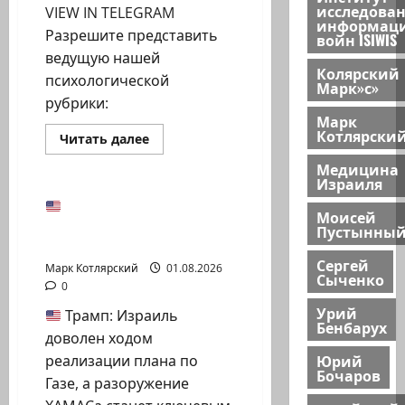
исследова
VIEW IN TELEGRAM
информац
Разрешите представить
войн ISIWIS
ведущую нашей
Колярский
психологической
Марк»с»
рубрики:
Марк
Котлярски
Израиль сегодня
Прочитать
Читать далее
больше
Марк Котлярский Телеграмм Канал
о
Медицина
Разрешите
Израиля
представить
ведущую
Трамп: Израиль
нашей
Моисей
доволен ходом
психологической…
Пустынны
реализации плана по…
Сергей
Марк Котлярский
01.08.2026
Сыченко
0
Урий
Трамп: Израиль
Бенбарух
доволен ходом
Юрий
реализации плана по
Бочаров
Газе, а разоружение