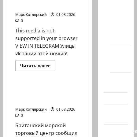
Улицы Испании этой
сейчас
сайта
ночью!
массовые…
Марк Котлярский
01.08.2026
Новости
0
на
This media is not
сайте
supported in your browser
(архив)
VIEW IN TELEGRAM Улицы
Новости
Испании этой ночью!
Хайфы
Израиль сегодня
Прочитать
Читать далее
(архив)
больше
Марк Котлярский Телеграмм Канал
о
Помним
Улицы
Испании
Холокост
этой
Британский морской
ночью!
торговый центр
Видео
сообщил об…
Марк Котлярский
01.08.2026
Израиль
0
сегодня
Британский морской
Литературн
торговый центр сообщил