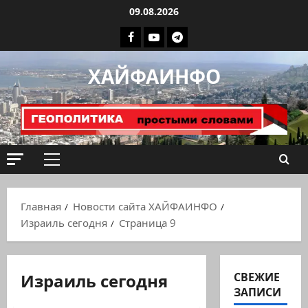
Перейти
09.08.2026
к
Facebook
Youtube
Телеграмм
содержимому
группа
ХАЙФАИНФО
ХАЙФАИНФО
Основное
меню
Главная
Новости сайта ХАЙФАИНФО
Израиль сегодня
Страница 9
Израиль сегодня
СВЕЖИЕ
Израиль сегодня
ЗАПИСИ
Марк Котлярский Телеграмм Канал