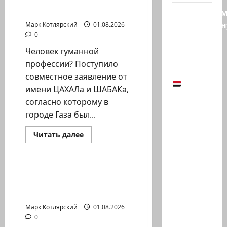
профессии? Поступило
что
считают
совместное…
Продолжае
Сеуту…
традиционн
Марк Котлярский
01.08.2026
0
рубрику
психолога
Человек гуманной
Елены…
профессии? Поступило
совместное заявление от
Йемен
имени ЦАХАЛа и ШАБАКа,
снова на
согласно которому в
пороге
городе Газа был...
большой
войны:…
Израиль сегодня
Прочитать
Читать далее
больше
Марк Котлярский Телеграмм Канал
о
Что
Человек
гуманной
покупать,
профессии?
ЦАХАЛ взорвал гору –
Поступило
когда
так это выглядит из
совместное…
продавать
района Мардж…
и к чему
Марк Котлярский
01.08.2026
готовиться:
0