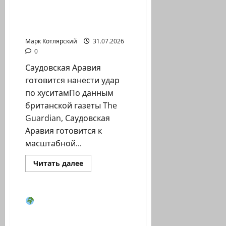
источник
Саудовская Аравия
о
готовится нанести удар
плане
Совета…
по…
Марк Котлярский
31.07.2026
0
Саудовская Аравия
готовится нанести удар
по хуситамПо данным
британской газеты The
Guardian, Саудовская
Аравия готовится к
масштабной...
Израиль сегодня
Прочитать
Читать далее
больше
Марк Котлярский Телеграмм Канал
о
Саудовская
Аравия
готовится
Союзники США не
нанести
спешат вмешиваться в
удар
по…
конфликт с…