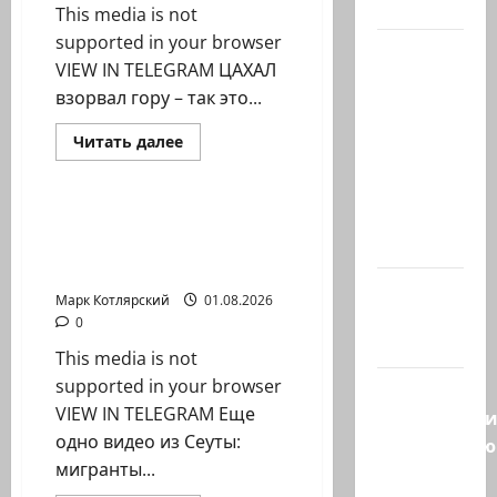
…
This media is not
supported in your browser
Президент
VIEW IN TELEGRAM ЦАХАЛ
Ирана —
взорвал гору – так это...
КСИРу:
«Зачем
Израиль сегодня
Прочитать
Читать далее
больше
война с
Марк Котлярский Телеграмм Канал
о
ЦАХАЛ
США,
взорвал
когда
гору
Еще одно видео из
–
мы…
Сеуты: мигранты
так
это
атакуют местные…
выглядит
Козел,
из
Марк Котлярский
01.08.2026
района
козел, а
0
Мардж…
умный…
This media is not
supported in your browser
С
VIEW IN TELEGRAM Еще
удовольств
одно видео из Сеуты:
рекомендую
мигранты...
канал