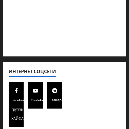
Новости из стран
Кибервойна Технология
Полемика на сайте
Редколегия сайта 2025
Хайфа новости
ИНТЕРНЕТ СОЦСЕТИ
Facebook
Youtube
Телеграмм
группа
ХАЙФАИНФО