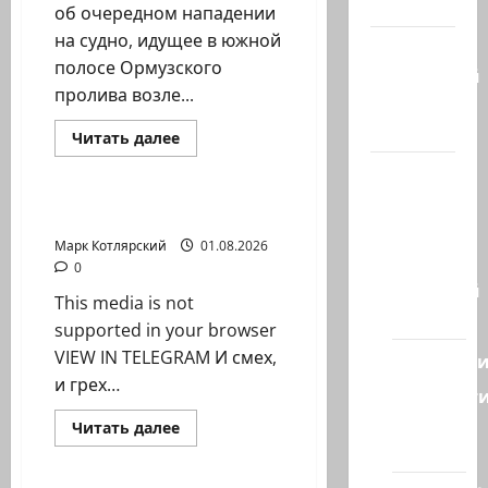
гостиная
об очередном нападении
на судно, идущее в южной
Марк
полосе Ормузского
Котлярский
пролива возле...
Телеграмм
Канал
Израиль сегодня
Прочитать
Читать далее
больше
Марк Котлярский Телеграмм Канал
о
Наш мир
Британский
морской
— взгляд
торговый
И смех, и грех…
из
центр
сообщил
Марк Котлярский
01.08.2026
Израиля
об…
0
Ближний
This media is not
Восток
supported in your browser
VIEW IN TELEGRAM И смех,
Геополит
и грех…
Новост
из
Израиль сегодня
Прочитать
Читать далее
больше
стран
Марк Котлярский Телеграмм Канал
о
И
смех,