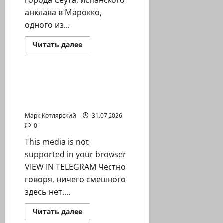
города Сеута, испанского
анклава в Марокко,
одного из...
Израиль сегодня
Прочитать
Читать далее
больше
Марк Котлярский Телеграмм Канал
о
Гребаный
испанский
стыд
Честно говоря, ничего
Израиль
смешного здесь нет.
обвинил
режим…
Лишнее…
Марк Котлярский
31.07.2026
0
This media is not
supported in your browser
VIEW IN TELEGRAM Честно
говоря, ничего смешного
здесь нет....
Израиль сегодня
Прочитать
Читать далее
больше
Марк Котлярский Телеграмм Канал