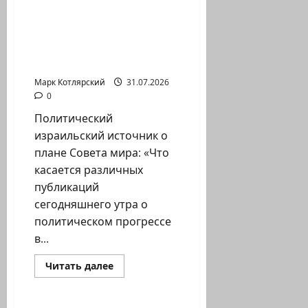
о
Честно
говоря,
ничего
Политический
смешного
израильский источник
здесь
нет.
о плане Совета…
Лишнее…
Марк Котлярский
31.07.2026
0
Политический
израильский источник о
плане Совета мира: «Что
касается различных
публикаций
сегодняшнего утра о
политическом прогрессе
в...
Израиль сегодня
Прочитать
Читать далее
больше
Марк Котлярский Телеграмм Канал
о
Политический
израильский