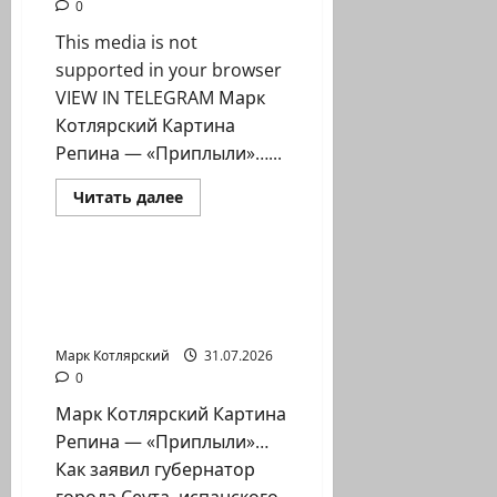
0
This media is not
supported in your browser
VIEW IN TELEGRAM Марк
Котлярский Картина
Репина — «Приплыли»…...
Израиль сегодня
Прочитать
Читать далее
больше
Марк Котлярский Телеграмм Канал
о
Мало
ли
в
Гребаный испанский
Испании
стыд Израиль обвинил
донов
Педров?
режим…
Прибывший
в
Марк Котлярский
31.07.2026
Сеуту…
0
Марк Котлярский Картина
Репина — «Приплыли»…
Как заявил губернатор