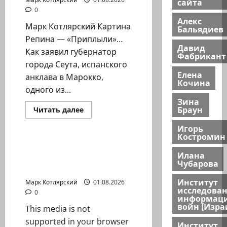
сайта
0
Алекс
Марк Котлярский Картина
Бальядиев
Репина — «Приплыли»…
Давид
Как заявил губернатор
Фабрикант
города Сеута, испанского
Елена
анклава в Марокко,
Кочина
одного из...
Зина
Браун
Израиль сегодня
Прочитать
Читать далее
больше
Марк Котлярский Телеграмм Канал
о
Игорь
Костромин
Макрон
объявил
Разрешите представить
об
Илана
ведущую нашей
усилении
Чубарова
французской
психологической…
границы
Институт
с…
Марк Котлярский
01.08.2026
исследова
0
информац
войн (Изра
This media is not
supported in your browser
Институт