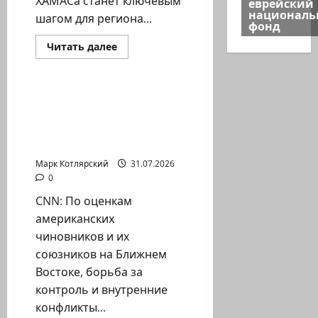
ХАМАСа станет ключевым
еврейский
национал
шагом для региона...
фонд
Израиль сегодня
Прочитать
Читать далее
больше
Марк Котлярский Телеграмм Канал
о
Трамп:
Израиль
CNN: По оценкам
доволен
американских
ходом
реализации
чиновников и их
плана
союзников…
по…
Марк Котлярский
31.07.2026
0
CNN: По оценкам
американских
чиновников и их
союзников на Ближнем
Востоке, борьба за
контроль и внутренние
конфликты...