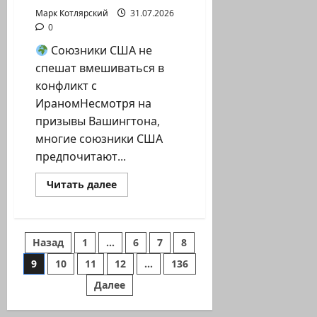
Марк Котлярский
31.07.2026
0
Союзники США не
спешат вмешиваться в
конфликт с
ИраномНесмотря на
призывы Вашингтона,
многие союзники США
предпочитают...
Прочитать
Читать далее
больше
о
Союзники
США
Пагинация
Назад
1
…
6
7
8
не
спешат
вмешиваться
9
10
11
12
…
136
записей
в
конфликт
Далее
с…