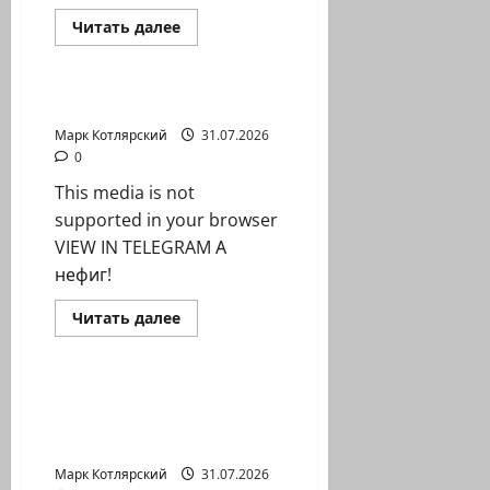
Израиль сегодня
Прочитать
Читать далее
больше
Марк Котлярский Телеграмм Канал
о
CNN:
По
оценкам
А нефиг!
американских
чиновников
Марк Котлярский
31.07.2026
и
0
их
союзников…
This media is not
supported in your browser
VIEW IN TELEGRAM А
нефиг!
Израиль сегодня
Прочитать
Читать далее
больше
Марк Котлярский Телеграмм Канал
о
А
нефиг!
Мало ли в Испании
донов Педров?
Прибывший в Сеуту…
Марк Котлярский
31.07.2026