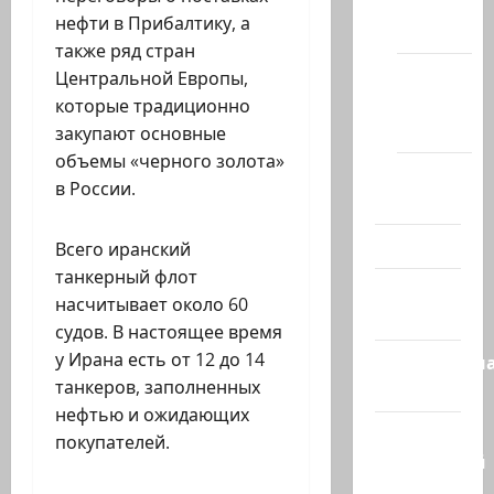
сайте
нефти в Прибалтику, а
(архив)
также ряд стран
Новости
Центральной Европы,
Хайфы
которые традиционно
(архив)
закупают основные
объемы «черного золота»
Помним
в России.
Холокост
Видео
Всего иранский
танкерный флот
Израиль
насчитывает около 60
сегодня
судов. В настоящее время
у Ирана есть от 12 до 14
Литературн
танкеров, заполненных
гостиная
нефтью и ожидающих
Марк
покупателей.
Котлярский
Телеграмм