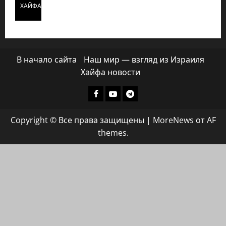
ХАЙФАИНФО
В начало сайта
Наш мир — взгляд из Израиля
Хайфа новости
Facebook
Youtube
Телеграмм
группа
Copyright © Все права защищены
|
MoreNews
от AF
ХАЙФАИНФО
themes.