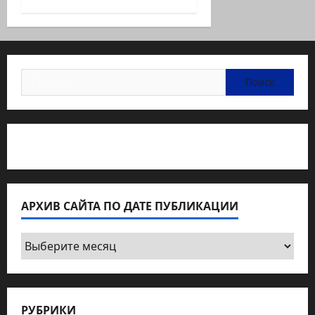
Найти:
Статьи об медицине Израиля
АРХИВ САЙТА ПО ДАТЕ ПУБЛИКАЦИИ
Архив
сайта
по
дате
РУБРИКИ
публикации