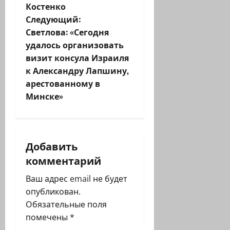
Костенко
в
Следующий:
и
Светлова: «Сегодня
удалось организовать
г
визит консула Израиля
к Александру Лапшину,
а
арестованному в
ц
Минске»
и
я
Добавить
комментарий
з
Ваш адрес email не будет
а
опубликован.
п
Обязательные поля
помечены
*