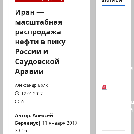
ЗАПИСИ
Иран —
Газета
масштабная
«Аль-
распродажа
Шарк
аль-
нефти в пику
Аваст»:
России и
Второй
Саудовской
этап
соглашения
Аравии
о…
Александр Волк
В
12.01.2017
Германии
предотврат
0
возможный
Автор: Алексей
теракт
Берениус
|
11 января 2017
в…
23:16