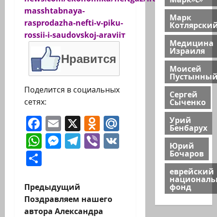
masshtabnaya-
Марк
rasprodazha-nefti-v-piku-
Котлярски
rossii-i-saudovskoj-araviiт
Медицина
Израиля
Нравится
Моисей
Пустынны
Поделится в социальных
Сергей
Сыченко
сетях:
Facebook
Email
X
Odnoklassniki
Mail.Ru
Урий
Бенбарух
WhatsApp
Messenger
Telegram
Viber
VK
Юрий
Бочаров
Отправить
еврейский
национал
Н
Предыдущий
фонд
Поздравляем нашего
а
автора Александра