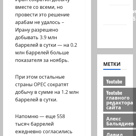
вместе со всеми, но
Редколеги
провести это решение
сайта 2025
арабам не удалось –
Ирану разрешено
Хайфа
добывать 3.9 млн
новости
баррелей в сутки — на 0.2
млн баррелей больше
показателя за ноябрь.
МЕТКИ
При этом остальные
Youtube
страны OPEC сократят
добычу в сумме на 1.2 млн
Youtube
главного
баррелей в сутки.
редактора
сайта
Напомню — еще 558
Алекс
Бальядиев
тысяч баррелей
ежедневно согласились
Давид