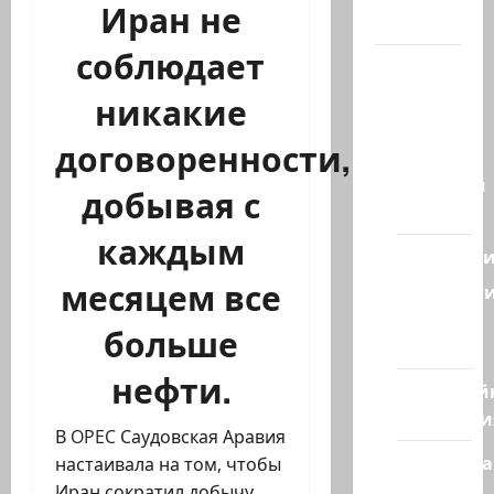
Иран не
Канал
соблюдает
Наш мир
— взгляд
никакие
из
договоренности,
Израиля
Ближний
добывая с
Восток
каждым
Геополит
месяцем все
Новост
из
больше
стран
нефти.
Кибервой
Технологи
В OPEC Саудовская Аравия
Полемика
настаивала на том, чтобы
на сайте
Иран сократил добычу