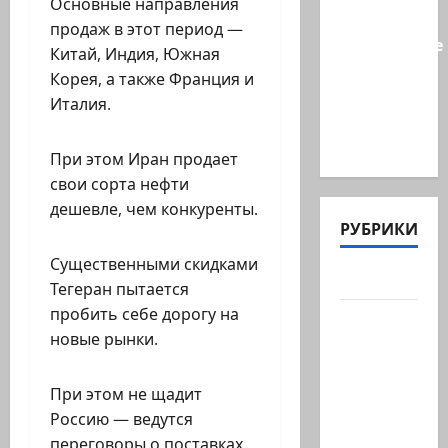
Основные направления
БАГАЦу:
продаж в этот период —
назначение
Китай, Индия, Южная
министра
Корея, а также Франция и
Бен-
Италия.
Гвира
было…
При этом Иран продает
свои сорта нефти
дешевле, чем конкуренты.
РУБРИКИ
Существенными скидками
Актуально
Тегеран пытается
пробить себе дорогу на
Архив
новые рынки.
статей
сайта
При этом не щадит
Новости
Россию — ведутся
на
переговоры о поставках