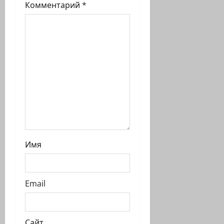
и
Комментарий
*
с
и
Имя
Email
Сайт