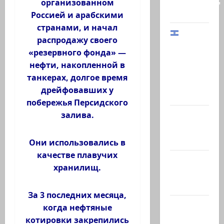
Биреншток,
организованном
34…
Россией и арабскими
странами, и начал
распродажу своего
Начальник
«резервного фонда» —
Генштаба
нефти, накопленной в
ЦАХАЛ:
танкерах, долгое время
«В Газе
дрейфовавших у
мы…
побережья Персидского
@markkot56
залива.
posted a
video
Они использовались в
качестве плавучих
@markkot56
хранилищ.
posted a
photo
За 3 последних месяца,
Ярден
когда нефтяные
Бибас,
котировки закрепились