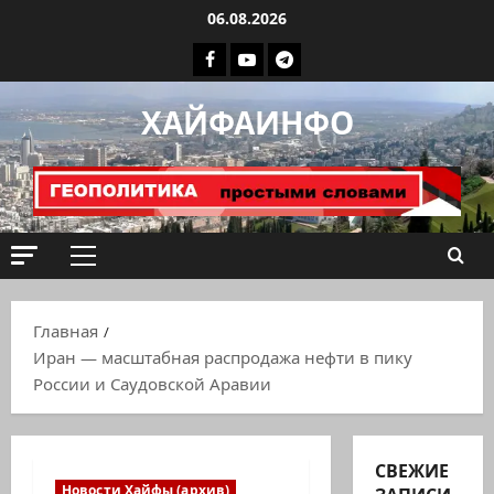
Перейти
06.08.2026
к
Facebook
Youtube
Телеграмм
содержимому
группа
ХАЙФАИНФО
ХАЙФАИНФО
Основное
меню
Главная
Иран — масштабная распродажа нефти в пику
России и Саудовской Аравии
СВЕЖИЕ
Новости Хайфы (архив)