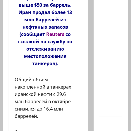
отец
выше $50 за баррель,
Ариэля и
Иран продал более 13
Кфира, и
млн баррелей из
муж
нефтяных запасов
Шири
(сообщает
Reuters
со
Бибас,…
ссылкой на службу по
отслеживанию
Еще
местоположения
один:
танкеров).
ожидается,
что
Общий объем
завтра
накопленной в танкерах
Гилад
иранской нефти с 29.6
Эрдан
млн баррелей в октябре
объявит
снизился до 16.4 млн
о…
баррелей.
Нетаниягу
—