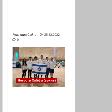
Новый год» или
«Реальность, данная
нам в ощущениях».
Коммуникат от
агентства «партизан»
Редакция Сайта
25.12.2022
0
Новости Хайфы (архив)
Израильская сборная
впервые приняла
участие в