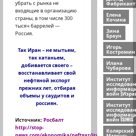
убрать с рынка не
Фабрикант
входящие в организацию
Елена
страны, в том числе 300
Кочина
тысяч баррелей —
Зина
Россия.
Браун
Игорь
Так Иран – не мытьем,
Костромин
так катаньем,
Илана
добивается своего –
Чубарова
восстанавливает свой
Институт
нефтяной экспорт
исследова
прежних лет, отбирая
информац
войн (Изра
объемы у саудитов и
россиян.
Институт
исследова
информац
войн ISIWIS
Источник:
Росбалт
http://stop-
Колярский
news.com/ekonomika/neftgaz/iran-
Марк»с»