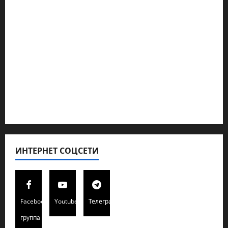
Геополитика
Новости из стран
Кибервойна Технология
Полемика на сайте
Редколегия сайта 2025
Хайфа новости
ИНТЕРНЕТ СОЦСЕТИ
Facebook
Youtube
Телеграмм
группа