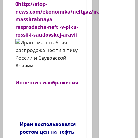
Кому
0http://stop-
дан
news.com/ekonomika/neftgaz/iran-
Илуз?
masshtabnaya-
Дан
rasprodazha-nefti-v-piku-
Илуз,
rossii-i-saudovskoj-aravii
беглый
депутат
из
«Ликуда»,
…
Источник изображения
Сегодня
в
Южном
Ливане
погиб-
майор
Иран воспользовался
Харель
ростом цен на нефть,