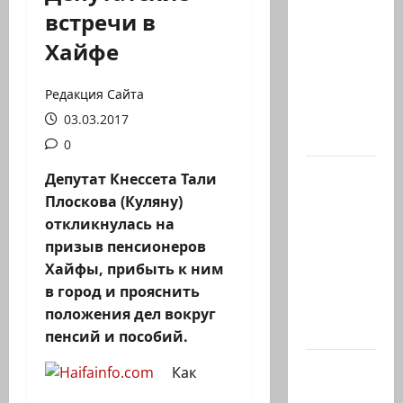
Вице-
встречи в
президент
Хайфе
США
Дж.Д.Вэнс
обо всей
Редакция Сайта
ситуации
03.03.2017
с…
0
Абу-
Депутат Кнессета Тали
Даби,
Плоскова (Куляну)
которого
откликнулась на
не видно
призыв пенсионеров
в
Хайфы, прибыть к ним
заголовках
в город и прояснить
Когда в
положения дел вокруг
мире…
пенсий и пособий.
Часть 2-я
Как
6.