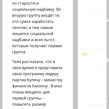
по старости и
…
социальную надбавку. Во
Вот,
вторую группу входят те,
оказывается
кто сумел заработать
кто спас
пенсию, и тем самым
Зеленского!
лишился социальной
Он —
надбавки и всех льгот,
мой…
которые получает первая
группа.
t.me/markkot5
Тали рассказала, что в
свое время я представила
Обидели…
свою программу лидеру
Эйнав
партии Куляну – министру
Цангаукер
финансов Кахлону . В мои
выдворили
планы входило: для
с
первой группы –
заседании…
повысить размер