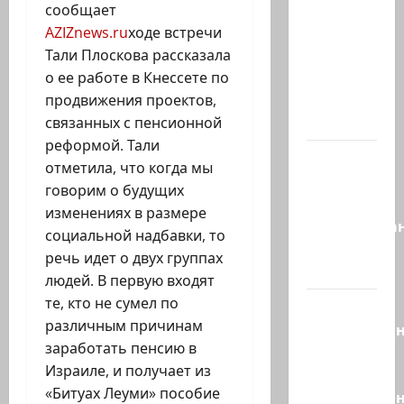
Сегодня
сообщает
вечером
AZIZnews.ru
ходе встречи
они
Тали Плоскова рассказала
проводят
о ее работе в Кнессете по
Йоава
продвижения проектов,
через…
связанных с пенсионной
реформой. Тали
Это пост
отметила, что когда мы
Шломо
говорим о будущих
Фильбера,
изменениях в размере
опубликова
социальной надбавки, то
незадолго
речь идет о двух группах
до…
людей. В первую входят
те, кто не сумел по
Вы
различным причинам
необразова
заработать пенсию в
«Вы
Израиле, и получает из
просто
«Битуах Леуми» пособие
необразован