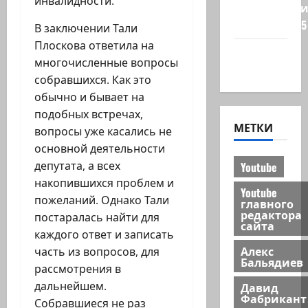
инвалидности.
Редколеги
сайта 2025
В заключении Тали
Плоскова ответила на
Хайфа
многочисленные вопросы
новости
собравшихся. Как это
обычно и бывает на
подобных встречах,
МЕТКИ
вопросы уже касались не
основной деятельности
депутата, а всех
Youtube
накопившихся проблем и
Youtube
пожеланий. Однако Тали
главного
редактора
постаралась найти для
сайта
каждого ответ и записать
Алекс
часть из вопросов, для
Бальядиев
рассмотрения в
дальнейшем.
Давид
Фабрикант
Собравшиеся не раз