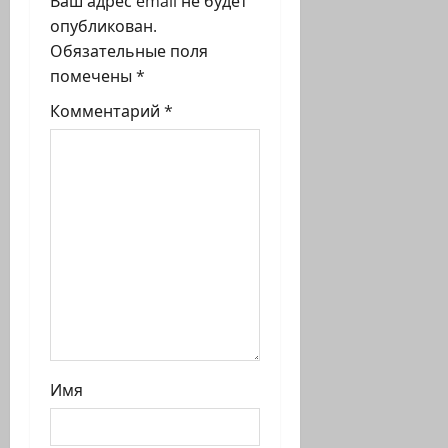
Ваш адрес email не будет
п
опубликован.
Обязательные поля
и
помечены
*
с
Комментарий
*
и
Имя