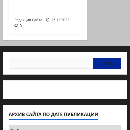
против дороговизны
жизни
Редакция Сайта
25.12.2022
0
Найти:
Статьи об медицине Израиля
АРХИВ САЙТА ПО ДАТЕ ПУБЛИКАЦИИ
Архив