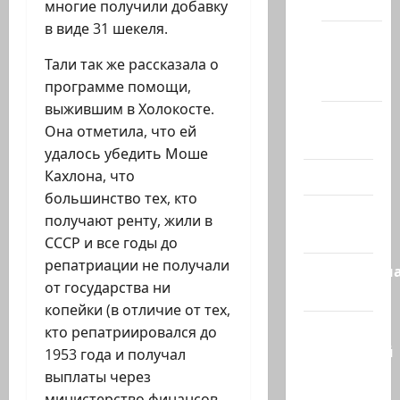
(архив)
многие получили добавку
в виде 31 шекеля.
Новости
Хайфы
Тали так же рассказала о
(архив)
программе помощи,
выжившим в Холокосте.
Помним
Она отметила, что ей
Холокост
удалось убедить Моше
Кахлона, что
Видео
большинство тех, кто
Израиль
получают ренту, жили в
сегодня
СССР и все годы до
репатриации не получали
Литературн
от государства ни
гостиная
копейки (в отличие от тех,
Марк
кто репатриировался до
Котлярский
1953 года и получал
Телеграмм
выплаты через
Канал
министерство финансов