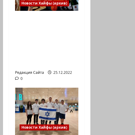
Новости Хайфы (архив)
Есть установка
весело встретить
Новый год» или
«Реальность, данная
нам в ощущениях».
Коммуникат от
агентства «партизан»
Редакция Сайта
25.12.2022
0
Новости Хайфы (архив)