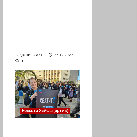
Израильская сборная
впервые приняла
участие в
Международной
юниорской научной
олимпиаде
Редакция Сайта
25.12.2022
0
Новости Хайфы (архив)
В Хайфе прошла
демонстрация