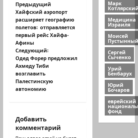
Марк
Н
Предыдущий
Котлярски
Хайфский аэропорт
а
Медицина
расширяет географию
Израиля
полетов: отправляется
в
первый рейс Хайфа-
Моисей
Пустынны
и
Афины
Следующий:
Сергей
г
Сыченко
Одед Форер предложил
Ахмеду Тиби
а
Урий
Бенбарух
возглавить
ц
Палестинскую
Юрий
автономию
Бочаров
и
еврейский
национал
я
фонд
Добавить
з
комментарий
а