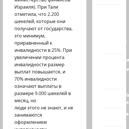
Израиля). При Тали
Наш мир
отметила, что 2.200
— взгляд
шекелей, которые они
из
получают от государства,
Израиля
это минимум,
Ближний
приравненный к
Восток
инвалидности в 25%. При
увеличении процента
Геополит
инвалидности размер
Новост
выплат повышается, и
из
70% инвалидности
стран
означают выплаты в
размере 9.000 шекелей в
Кибервой
месяц, но
Технологи
люди этого не знают, и не
Полемика
занимаются
на сайте
оформлением