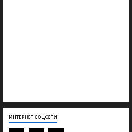
Марк Котлярский Телеграмм Канал
Наш мир — взгляд из Израиля
Ближний Восток
Геополитика
Новости из стран
Кибервойна Технология
Полемика на сайте
Редколегия сайта 2025
Хайфа новости
ИНТЕРНЕТ СОЦСЕТИ