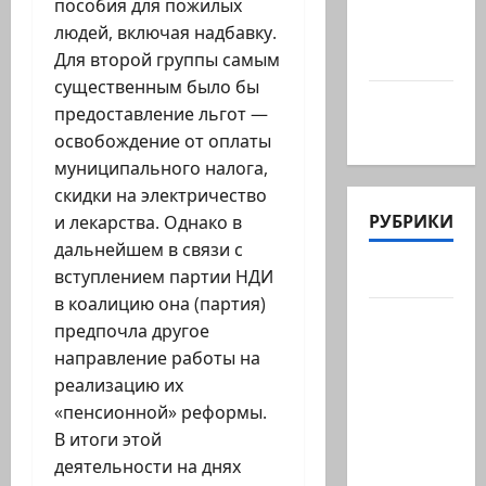
@markkot56
пособия для пожилых
posted a
людей, включая надбавку.
video
Для второй группы самым
существенным было бы
А вы так
предоставление льгот —
можете?
освобождение от оплаты
муниципального налога,
скидки на электричество
РУБРИКИ
и лекарства. Однако в
дальнейшем в связи с
Актуально
вступлением партии НДИ
в коалицию она (партия)
Архив
предпочла другое
статей
направление работы на
сайта
реализацию их
Новости
«пенсионной» реформы.
на
В итоги этой
сайте
деятельности на днях