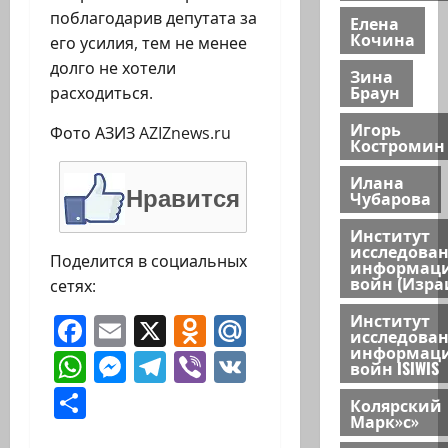
поблагодарив депутата за
Елена
Кочина
его усилия, тем не менее
долго не хотели
Зина
Браун
расходиться.
Игорь
Фото АЗИЗ AZIZnews.ru
Костромин
Илана
Нравится
Чубарова
Институт
исследова
Поделится в социальных
информац
войн (Изра
сетях:
Институт
Facebook
Email
X
Odnoklassniki
Mail.Ru
исследова
информац
WhatsApp
Messenger
Telegram
Viber
VK
войн ISIWIS
Отправить
Колярский
Марк»с»