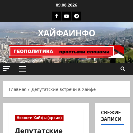
Перейти
09.08.2026
к
Facebook
Youtube
Телеграмм
содержимому
группа
ХАЙФАИНФО
ХАЙФАИНФО
Основное
меню
Главная
Депутатские встречи в Хайфе
СВЕЖИЕ
Новости Хайфы (архив)
ЗАПИСИ
Депутатские