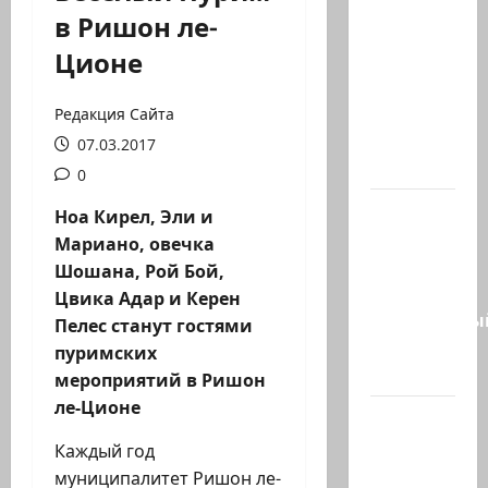
Министр
в Ришон ле-
Нир
Ционе
Баркат
на
рабочей
Редакция Сайта
встрече с
07.03.2017
послом…
0
Очередной
Ноа Кирел, Эли и
скандал
Мариано, овечка
в сети.
Шошана, Рой Бой,
Молодой
Цвика Адар и Керен
религиозны
Пелес станут гостями
парень
пуримских
в…
мероприятий в Ришон
ле-Ционе
В 2019-м
Биньямину
Каждый год
Нетаниягу
муниципалитет Ришон ле-