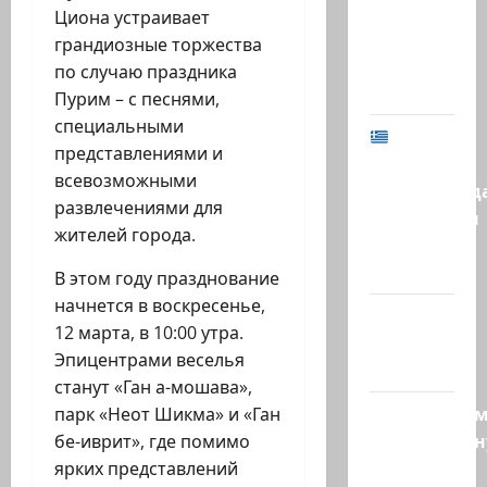
не
Циона устраивает
хватило
грандиозные торжества
ровно
по случаю праздника
одного…
Пурим – с песнями,
специальными
МИД
представлениями и
Израиля
всевозможными
предупрежд
развлечениями для
израильтян
жителей города.
в
Греции:…
В этом году празднование
начнется в воскресенье,
@markkot56
12 марта, в 10:00 утра.
posted a
Эпицентрами веселья
video
станут «Ган а-мошава»,
Продолжае
парк «Неот Шикма» и «Ган
традиционн
бе-иврит», где помимо
рубрику
ярких представлений