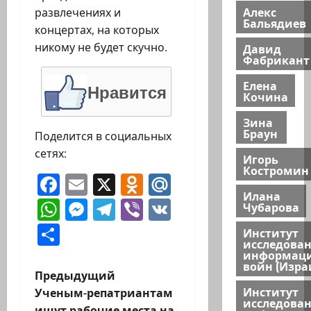
Алекс
развлечениях и
Бальядиев
концертах, на которых
никому не будет скучно.
Давид
Фабрикант
Елена
Нравится
Кочина
Зина
Браун
Поделится в социальных
сетях:
Игорь
Костромин
Facebook
Email
X
Odnoklassniki
Mail.Ru
Илана
WhatsApp
Messenger
Telegram
Viber
VK
Чубарова
Отправить
Институт
исследова
информац
войн (Изра
Н
Предыдущий
Институт
Ученым-репатриантам
а
исследова
ищут рабочие места на