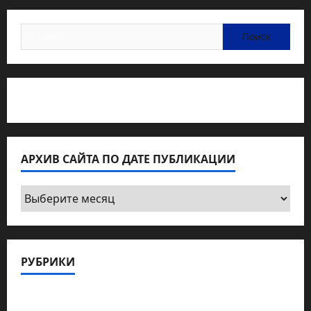
Найти:
Статьи об медицине Израиля
АРХИВ САЙТА ПО ДАТЕ ПУБЛИКАЦИИ
Архив
сайта
по
дате
РУБРИКИ
публикации
Актуально