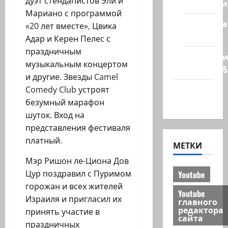
дуэт стендапистов Эли и
Технологи
Мариано с программой
Полемика
«20 лет вместе», Цвика
на сайте
Адар и Керен Пелес с
праздничным
Редколеги
музыкальным концертом
сайта 2025
и другие. Звезды Camel
Хайфа
Comedy Club устроят
новости
безумный марафон
шуток. Вход на
представления фестиваля
платный.
МЕТКИ
Мэр Ришон ле-Циона Дов
Цур поздравил с Пуримом
Youtube
горожан и всех жителей
Youtube
Израиля и пригласил их
главного
редактора
принять участие в
сайта
праздничных