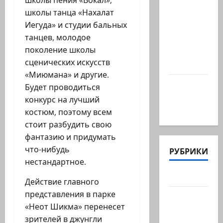
школы пения «Вокал»,
КСИРу:
школы танца «Нахалат
«Зачем
Иегуда» и студии бальных
война с
танцев, молодое
США,
поколение школы
когда
сценических искусств
мы…
«Миюмана» и другие.
Козел,
Будет проводиться
козел, а
конкурс на лучший
умный…
костюм, поэтому всем
стоит разбудить свою
фантазию и придумать
что-нибудь
РУБРИКИ
нестандартное.
Актуально
Действие главного
представления в парке
Архив
«Неот Шикма» перенесет
статей
зрителей в джунгли
сайта