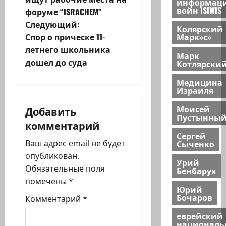
информац
войн ISIWIS
форуме “ISRACHEM”
в
Следующий:
Колярский
и
Марк»с»
Спор о прическе 11-
летнего школьника
Марк
г
дошел до суда
Котлярски
а
Медицина
Израиля
ц
Моисей
Добавить
Пустынны
и
комментарий
Сергей
я
Сыченко
Ваш адрес email не будет
опубликован.
Урий
з
Обязательные поля
Бенбарух
помечены
*
а
Юрий
Бочаров
Комментарий
*
п
еврейский
национал