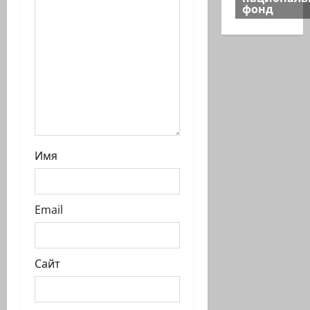
и
фонд
с
и
Имя
Email
Сайт