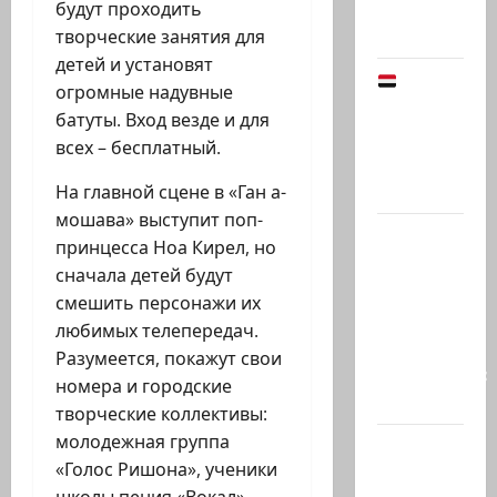
психолога
будут проходить
Елены…
творческие занятия для
детей и установят
Йемен
огромные надувные
снова на
батуты. Вход везде и для
пороге
всех – бесплатный.
большой
войны:…
На главной сцене в «Ган а-
мошава» выступит поп-
Что
принцесса Ноа Кирел, но
покупать,
сначала детей будут
когда
смешить персонажи их
продавать
любимых телепередач.
и к чему
Разумеется, покажут свои
готовиться:
номера и городские
…
творческие коллективы:
молодежная группа
Президент
«Голос Ришона», ученики
Ирана —