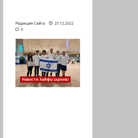
Коммуникат от
агентства «партизан»
Редакция Сайта
25.12.2022
0
Новости Хайфы (архив)
Израильская сборная
впервые приняла
участие в
Международной
юниорской научной
олимпиаде