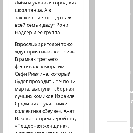
Либи и ученики городских
Марк
школ танца. А в
Котлярский
заключение концерт для
Телеграмм
всей семьи дадут Рони
Канал
Надлер и ее группа.
Наш мир
Взрослых зрителей тоже
— взгляд
ждут приятные сюрпризы.
из
В рамках третьего
Израиля
фестиваля юмора им.
Ближний
Сефи Ривлина, который
Восток
будет проходить с 9 по 12
марта, выступит сборная
Геополит
лучших комиков Израиля.
Новост
Среди них – участники
из
коллектива «Зеу зе», Анат
стран
Ваксман с премьерой шоу
«Пещерная женщина»,
Кибервой