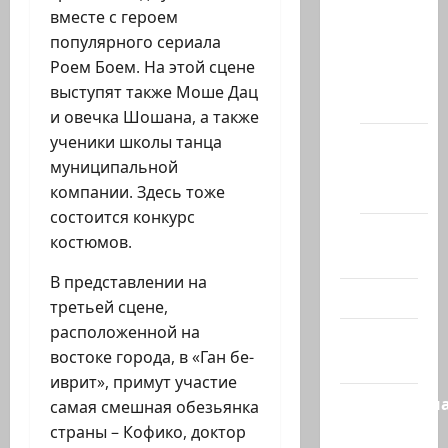
вместе с героем
Новости
популярного сериала
на
Роем Боем. На этой сцене
сайте
выступят также Моше Дац
(архив)
и овечка Шошана, а также
ученики школы танца
Новости
муниципальной
Хайфы
компании. Здесь тоже
(архив)
состоится конкурс
Помним
костюмов.
Холокост
В представлении на
Видео
третьей сцене,
расположенной на
Израиль
востоке города, в «Ган бе-
сегодня
иврит», примут участие
Литературн
самая смешная обезьянка
гостиная
страны – Кофико, доктор