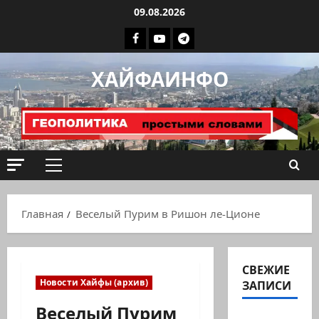
Перейти
09.08.2026
к
Facebook
Youtube
Телеграмм
содержимому
группа
ХАЙФАИНФО
ХАЙФАИНФО
Основное
меню
Главная
Веселый Пурим в Ришон ле-Ционе
СВЕЖИЕ
Новости Хайфы (архив)
ЗАПИСИ
Веселый Пурим