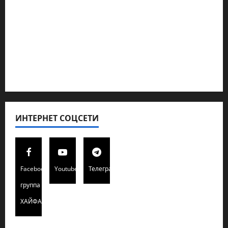
Кибервойна Технология
Полемика на сайте
Редколегия сайта 2025
Хайфа новости
ИНТЕРНЕТ СОЦСЕТИ
Facebook
Youtube
Телеграмм
группа
ХАЙФАИНФО