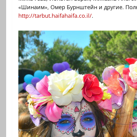
«Шинаим», Омер Бурнштейн и другие. Пол
http://tarbut.haifahaifa.co.il/
.