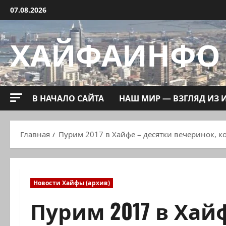
Перейти
07.08.2026
к
содержимому
ХАЙФАИНФО
В НАЧАЛО САЙТА
НАШ МИР — ВЗГЛЯД ИЗ 
Главная
Пурим 2017 в Хайфе – десятки вечеринок, к
Новости Хайфы (архив)
Пурим 2017 в Хай