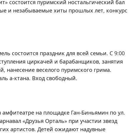
 «Бит» состоится пуримский ностальгический бал
имые и незабываемые хиты прошлых лет, конкурс
ель состоится праздник для всей семьи. С 9:00
ыступления циркачей и барабанщиков, занятия
, нанесение веселого пуримского грима.
ль а-ктана. Вход свободный.
, в амфитеатре на площадке Ган-Биньямин по ул.
рнавал «Друзья Орталь» при участии звезд
угих артистов. Детей ожидают надувные