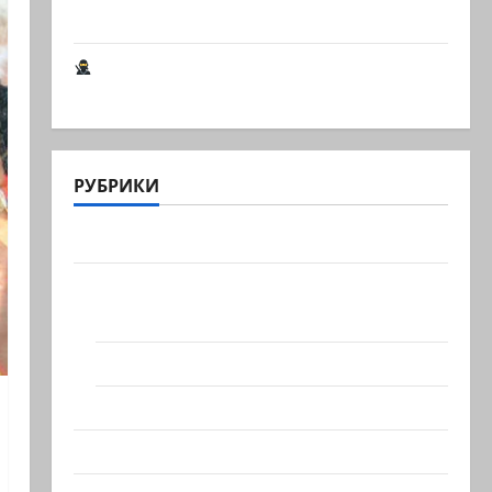
книга о странностях…
Шпионские страсти В Ашкелоне —
новое шпионское…
РУБРИКИ
Актуально
Архив статей сайта
Новости на сайте (архив)
Новости Хайфы (архив)
Помним Холокост
Видео