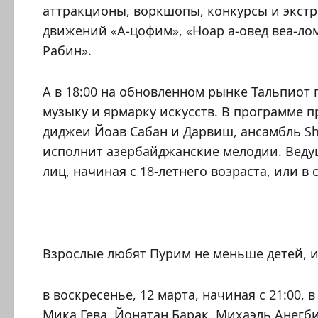
аттракционы, воркшопы, конкурсы и экстр
движений «А-цофим», «Ноар а-овед веа-ло
Рабин».
А в 18:00 на обновленном рынке Тальпиот
музыку и ярмарку искусств. В программе 
диджеи Йоав Сабан и Дарвиш, ансамбль Sht
исполнит азербайджанские мелодии. Ведущ
лиц, начиная с 18-летнего возраста, или 
Взрослые любят Пурим не меньше детей, 
в воскресенье, 12 марта, начиная с 21:00,
Мика Гева, Йонатан Барак, Михаэль Анегби