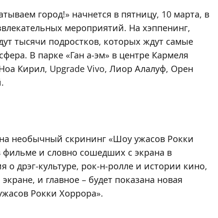
тываем город!» начнется в пятницу, 10 марта, в
азвлекательных мероприятий. На хэппенинг,
дут тысячи подростков, которых ждут самые
ера. В парке «Ган а-эм» в центре Кармеля
Ноа Кирил, Upgrade Vivo, Лиор Алалуф, Орен
.
ей на необычный скрининг «Шоу ужасов Рокки
в фильме и словно сошедших с экрана в
я о дрэг-культуре, рок-н-ролле и истории кино,
кране, и главное – будет показана новая
ужасов Рокки Хоррора».