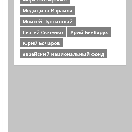
Медицина Израиля
Моисей Пустынный
Сергей Сыченко
Урий Бенбарух
Юрий Бочаров
еврейский национальный фонд