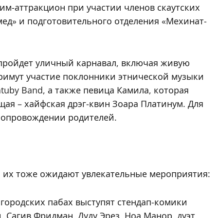
им-аттракцион при участии членов скаутских
мед» и подготовительного отделения «Мехинат-
 пройдет уличный карнавал, включая живую
примут участие поклонники этнической музыки
uby Band, а также певица Камила, которая
ая – хайфская дрэг-квин Зоара Платинум. Для
в сопровождении родителей.
и их тоже ожидают увлекательные мероприятия:
 в городских пабах выступят стендап-комики
, Сагив Фридман, Дуду Эрез, Ноа Манор, дуэт