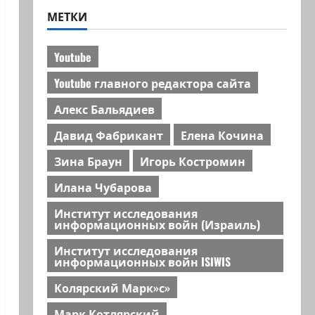
МЕТКИ
Youtube
Youtube главного редактора сайта
Алекс Бальядиев
Давид Фабрикант
Елена Кочина
Зина Браун
Игорь Костромин
Илана Чубарова
Институт исследования
информационных войн (Израиль)
Институт исследования
информационных войн ISIWIS
Колярский Марк»с»
Марк Котлярский