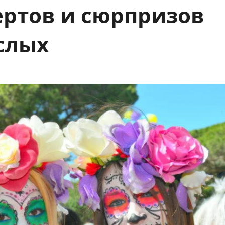
ертов и сюрпризов
слых