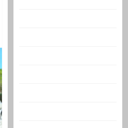
А вам слабо?!
Началось или продолжается? В Сирии
произошёл…
А, вот, и хорошая новость «Смотрич
высокомерен»: в…
В Ормузском проливе иранцы
обстреляли очередное…
Есть такая партия? В израильской
политике снова…
Министерство утвердило 113
миллионов шекелей для…
Вот, что бывает, когда еврей случайно
въезжает в…
Клуб гениальных психопатов. Наша