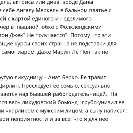
ель, актриса или дива, вроде Даны
 себе Ангелу Меркель в бальном платье с
ей с картой единого и неделимого
тчер в пышной юбке с Фолклендскими
он Джек? Не получается? Потому что эти
ие курсы своих стран, а не подставки для
самопиаром. Даже Марин Ле Пен так не
угую ликудницу – Анат Берко. Ее травит
рлин. Преследует ее семью, сексуально
евается над бывшей работодательницей. На
лся весь ликудовский бомонд, грубо унизил ее
ши «карликом с мужским лицом, а сыну написал:
вои неприятности и за все, что я для нее