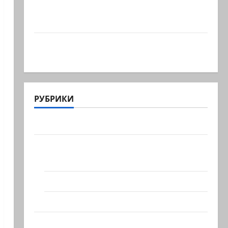
русскоязычному Израилю новый
выбор
ВМС Израиля проводят массовые
учения в Средиземном и…
РУБРИКИ
Актуально
Архив статей сайта
Новости на сайте (архив)
Новости Хайфы (архив)
Помним Холокост
Видео