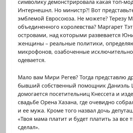
символику демонстрировала какая топ-мод
Интернешнл. Но министр?! Вот представьте
эмблемой Евросоюза. Не можете? Терезу М
объединенного королевства? Маргарет Тэ
островами, над которыми развевается Юни
женщины – реальные политики, определяющ
микрофонов, озабоченные исключительно 
одевается.
Мало вам Мири Регев? Тогда представлю др
бывший собственный помощник Даниэль Ци
домогается посетительниц Кнессета и изд
свадьбе Орена Хазана, где очевидно собра
и ее мужа. Кроме того назвал дочь депута
«Твоя мама платит и будет платить за все т
сделал».