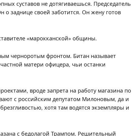
опных суставов не дотягиваешься. Председатель
Он о заднице своей заботится. Он жену готов
дставителе «марокканской» общины.
ным черноротым фронтом. Битан называет
счастной матери офицера, чьи останки
роектами, вроде запрета на работу магазина по
ивают с российским депутатом Милоновым, да и
брезгливостью, хотя там водятся экземпляры и
Хазана с бедолагой Трампом. Решительный