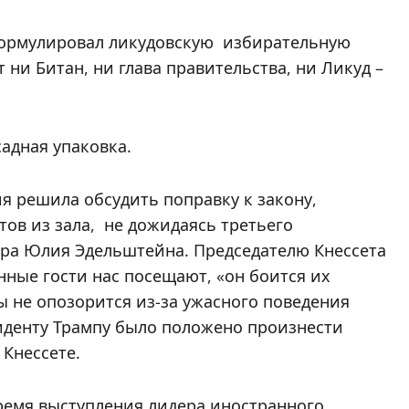
формулировал ликудовскую избирательную
 ни Битан, ни глава правительства, ни Ликуд –
садная упаковка.
я решила обсудить поправку к закону,
ов из зала, не дожидаясь третьего
ера Юлия Эдельштейна. Председателю Кнессета
нные гости нас посещают, «он боится их
ы не опозорится из-за ужасного поведения
иденту Трампу было положено произнести
 Кнессете.
время выступления лидера иностранного