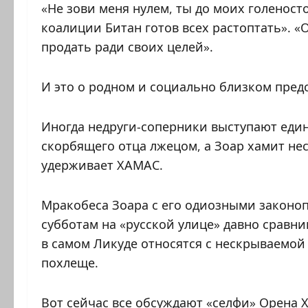
«Не зови меня нулем, ты до моих голеност
коалиции Битан готов всех растоптать». «
продать ради своих целей».
И это о родном и социально близком пре
Иногда недруги-соперники выступают еди
скорбящего отца лжецом, а Зоар хамит не
удерживает ХАМАС.
Мракобеса Зоара с его одиозными законоп
субботам на «русской улице» давно сравн
в самом Ликуде относятся с нескрываемой 
похлеще.
Вот сейчас все обсуждают «селфи» Орена 