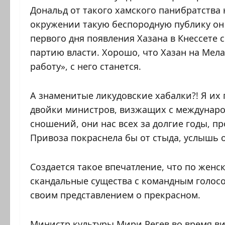
Дональд от такого хамского панибратства 
окружении такую беспородную публику он н
первого дня появления Хазана в Кнессете 
партию власти. Хорошо, что Хазан на Мел
работу», с него станется.
А знаменитые ликудовские хабалки?! Я их
двойки министров, визжащих с междунар
сношений, они нас всех за долгие годы, пр
Привоза покраснела бы от стыда, услышь 
Создается такое впечатление, что по женс
скандальные существа с командным голос
своим представлением о прекрасном.
Министр культуры Мири Регев во время ви