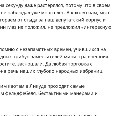
на секунду даже растерялся, потому что в своем
е наблюдал уже много лет. А каково нам, мы с
сгораем от стыда за наш депутатский корпус и
ани глаз не положил, не предложил «интересную
 помню с незапамятных времен, учившихся на
одных трибун заместителей министра внешних
остите, засношали. Да любая торговка с
она речь наших глубоко народных избраниц.
ким квотам в Ликуде проходят самые
ом фельдфебеля, бестактными манерами и
зита американского президента заявила: