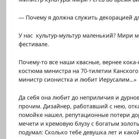
— Почему я должна служить декорацией д
У нас культур-мультур маленький? Мири ме
фестивале.
Почему-то все наши квасные, вернее кока
костюма министра на 70-тилетии Канского 
министр сионистка и любит Иерусалим…»
Да себя она любит до неприличия и дурнов
прочим. Дизайнер, работавший с нею, отка
помойке нашел, репутационные потери до
мечети и кремовую блузу с богатым золот
подумал: Сколько тебе девушка лет и как