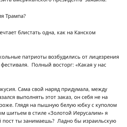
ля Трампа?
чтает блистать одна, как на Канском
-кольные патриоты возбудились от лицезрения
фестиваля. Полный восторг: «Какая у нас
кусия. Сама свой наряд придумала, между
зался выполнять этот заказ, он себя не на
роже. Глядя на пышную белую юбку с куполом
ым шитьем в стиле «Золотой Иерусалим» я
ой пост ты занимаешь? Ладно бы израильскую