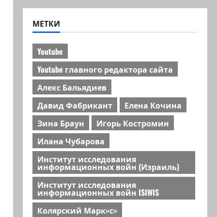
МЕТКИ
Youtube
Youtube главного редактора сайта
Алекс Бальядиев
Давид Фабрикант
Елена Кочина
Зина Браун
Игорь Костромин
Илана Чубарова
Институт исследования
информационных войн (Израиль)
Институт исследования
информационных войн ISIWIS
Колярский Марк»с»