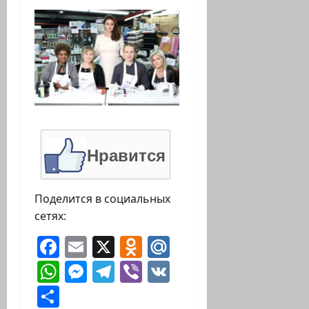
Нравится
Поделится в социальных
сетях:
Facebook
Email
X
Odnoklassniki
Mail.Ru
WhatsApp
Messenger
Telegram
Viber
VK
Отправить