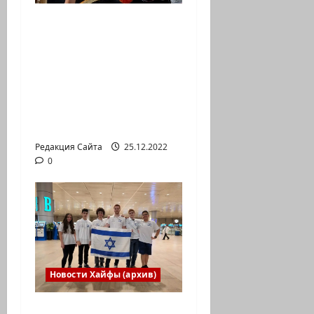
Есть установка
весело встретить
Новый год» или
«Реальность, данная
нам в ощущениях».
Коммуникат от
агентства «партизан»
Редакция Сайта
25.12.2022
0
Новости Хайфы (архив)
Израильская сборная