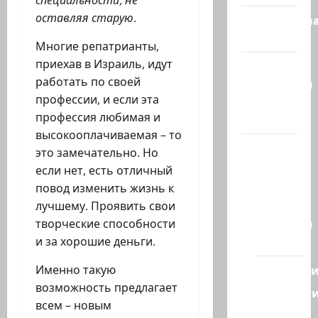
оставляя старую.
Литературн
гостиная
Многие репатрианты,
приехав в Израиль, идут
Марк
работать по своей
Котлярский
профессии, и если эта
Телеграмм
профессия любимая и
Канал
высокооплачиваемая – то
Наш мир
это замечательно. Но
— взгляд
если нет, есть отличный
из
повод изменить жизнь к
Израиля
лучшему. Проявить свои
Ближний
творческие способности
Восток
и за хорошие деньги.
Геополит
Именно такую
возможность предлагает
Новост
всем – новым
из