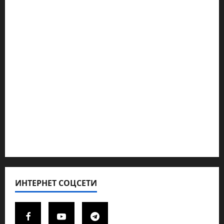
Наш мир — взгляд из Израиля
Ближний Восток
Геополитика
Новости из стран
Кибервойна Технология
Полемика на сайте
Редколегия сайта 2025
Хайфа новости
ИНТЕРНЕТ СОЦСЕТИ