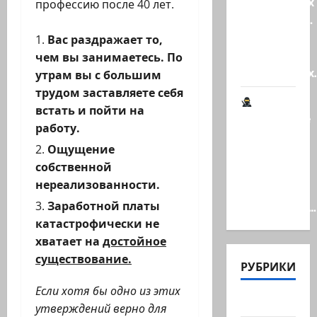
гениальных
профессию после 40 лет.
психопатов.
Наша
Вас раздражает то,
книга о
чем вы занимаетесь. По
странностях
утрам вы с большим
трудом заставляете себя
встать и пойти на
Шпионские
работу.
страсти
Ощущение
В
собственной
Ашкелоне
нереализованности.
— новое
Заработной платы
шпионское…
катастрофически не
хватает на
достойное
существование.
РУБРИКИ
Если хотя бы одно из этих
Актуально
утверждений верно для