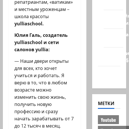
репатриантам, «ватикам»
стран
и местным уроженцам –
Кибервой
школа красоты
Технологи
yulliaschool
.
Полемика
Юлия Галь, создатель
на сайте
yulliaschool
и сети
салонов yullia
:
Редколеги
сайта 2025
— Наши двери открыты
для всех, кто хочет
Хайфа
учиться и работать. Я
новости
верю в то, что в любом
возрасте можно
изменить свою жизнь,
МЕТКИ
получить новую
профессию и сразу
начать зарабатывать от 7
Youtube
до 12 тысяч в месяц.