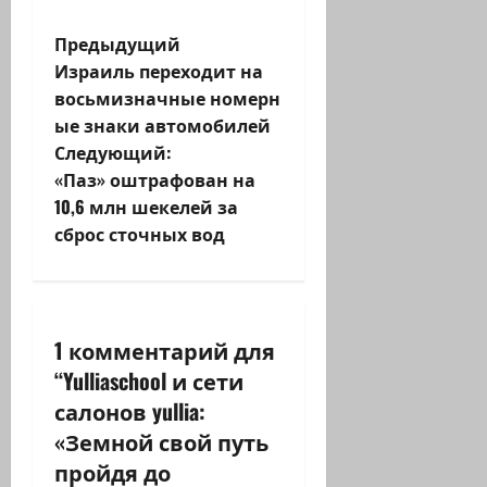
Н
Предыдущий
Израиль переходит на
а
восьмизначные номерн
ые знаки автомобилей
в
Следующий:
и
«Паз» оштрафован на
10,6 млн шекелей за
г
сброс сточных вод
а
ц
1 комментарий для
и
“
Yulliaschool и сети
я
салонов yullia:
«Земной свой путь
з
пройдя до