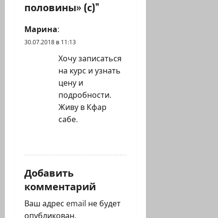
а
половины» (с)
”
п
Марина
:
30.07.2018 в 11:13
и
Хочу записаться
с
на курс и узнать
цену и
и
подробности.
Живу в Кфар
сабе.
ОТВЕТИТЬ
Добавить
комментарий
Ваш адрес email не будет
опубликован.