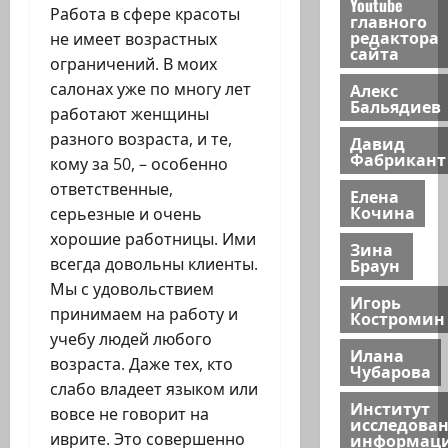
Youtube
Работа в сфере красоты
главного
редактора
не имеет возрастных
сайта
ограничений. В моих
салонах уже по многу лет
Алекс
Бальядиев
работают женщины
разного возраста, и те,
Давид
Фабрикант
кому за 50, – особенно
ответственные,
Елена
Кочина
серьезные и очень
хорошие работницы. Ими
Зина
всегда довольны клиенты.
Браун
Мы с удовольствием
Игорь
принимаем на работу и
Костромин
учебу людей любого
Илана
возраста. Даже тех, кто
Чубарова
слабо владеет языком или
Институт
вовсе не говорит на
исследова
иврите. Это совершенно
информац