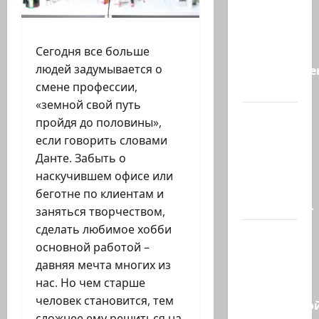
хорошая
новость
Сегодня все больше
«Смотрич
людей задумывается о
высокомерен
смене профессии,
в…
«земной свой путь
В
пройдя до половины»,
Ормузском
если говорить словами
проливе
Данте. Забыть о
иранцы
наскучившем офисе или
обстреляли
беготне по клиентам и
очередное…
заняться творчеством,
сделать любимое хобби
Есть
основной работой –
такая
давняя мечта многих из
партия?
нас. Но чем старше
В
человек становится, тем
израильско
сложнее ему решиться на