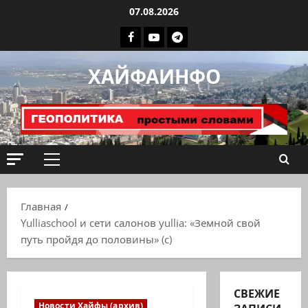
Перейти
07.08.2026
к
Facebook
Youtube
Телеграмм
содержимому
группа
ХАЙФАИНФО
ХАЙФАИНФО
Основное
меню
Главная
Yulliaschool и сети салонов yullia: «Земной свой
путь пройдя до половины» (с)
СВЕЖИЕ
Новости Хайфы (архив)