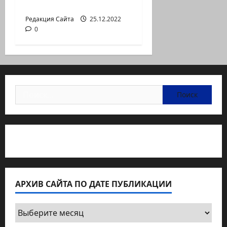
жизни
Редакция Сайта
25.12.2022
0
Найти:
Статьи об медицине Израиля
АРХИВ САЙТА ПО ДАТЕ ПУБЛИКАЦИИ
Архив
сайта