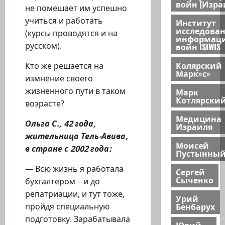
войн (Изра
не помешает им успешно
учиться и работать
Институт
исследова
(курсы проводятся и на
информац
русском).
войн ISIWIS
Колярский
Кто же решается на
Марк»с»
измнение своего
жизненного пути в таком
Марк
Котлярски
возрасте?
Медицина
Ольга С., 42 года,
Израиля
жительница Тель-Авива,
Моисей
в стране с 2002 года:
Пустынны
— Всю жизнь я работала
Сергей
Сыченко
бухгалтером – и до
репатриации, и тут тоже,
Урий
Бенбарух
пройдя специальную
подготовку. Зарабатывала
Юрий