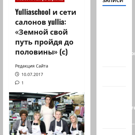
ЗАПИСИ
Yulliaschool и сети
ВМС
салонов yullia:
Израиля
«Земной свой
проводят
массовые
путь пройдя до
учения в
половины» (с)
Средиземно
и…
Редакция Сайта
А вам
10.07.2017
слабо?!
1
Началось
или
продолжаетс
В Сирии
произошёл…
А, вот, и