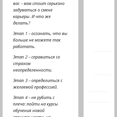
вас – вам стоит серьезно
Архив
задуматься о смене
статей
карьеры. И что же
сайта
делать?
Новости
на
Этап 1 – осознать, что вы
сайте
больше не можете так
(архив)
работать.
Новости
Этап 2 – справиться со
Хайфы
страхом
(архив)
неопределенности.
Помним
Этап 3 – определиться с
Холокост
желаемой профессией.
Видео
Этап 4 – не рубить с
плеча: пойти на курсы
Израиль
обучения новой
сегодня
специальности, не