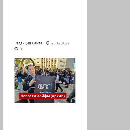
впервые приняла
участие в
Международной
юниорской научной
олимпиаде
Редакция Сайта
25.12.2022
0
Новости Хайфы (архив)
В Хайфе прошла
демонстрация
против дороговизны