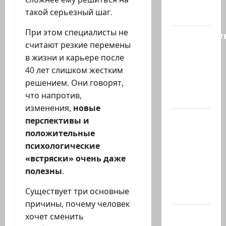
политике
такой серьезный шаг.
снова…
При этом специалисты не
Министерст
считают резкие перемены
утвердило
в жизни и карьере после
113
40 лет слишком жестким
миллионов
решением. Они говорят,
шекелей
что напротив,
для…
изменения,
новые
Вот, что
перспективы и
бывает,
положительные
когда
психологические
еврей
«встряски» очень даже
случайно
полезны
.
въезжает
Существует три основные
в…
причины, почему человек
Клуб
хочет сменить