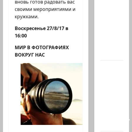
вновь готов радовать вас
Илуз?
своими мероприятиями и
Дан
кружками.
Илуз,
беглый
Воскресенье 27/8/17 в
депутат
16:00
из
«Ликуда»,
МИР В ФОТОГРАФИЯХ
…
ВОКРУГ НАС
Сегодня
в
Южном
Ливане
погиб-
майор
Харель
Биреншток,
34…