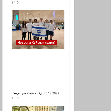
0
Новости Хайфы (архив)
Израильская сборная
впервые приняла
участие в
Международной
юниорской научной
олимпиаде
Редакция Сайта
25.12.2022
0