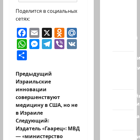
Наш мир
Поделится в социальных
— взгляд
сетях:
из
Израиля
Facebook
Email
X
Odnoklassniki
Mail.Ru
Ближний
WhatsApp
Messenger
Telegram
Viber
VK
Восток
Отправить
Геополит
Новост
Н
Предыдущий
из
Израильские
стран
а
инновации
Кибервой
совершенствуют
в
Технологи
медицину в США, но не
и
в Израиле
Полемика
Следующий:
на сайте
г
Издатель «Гаарец»: МВД
— «министерство
Редколеги