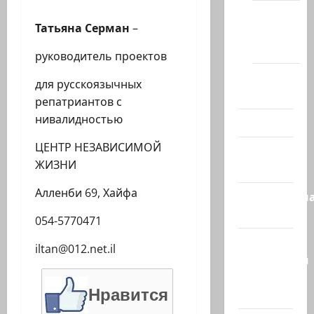
Новости
Татьяна Серман
–
Хайфы
(архив)
руководитель проектов
Помним
для русскоязычных
Холокост
репатриантов с
нивалидностью
Видео
ЦЕНТР НЕЗАВИСИМОЙ
Израиль
ЖИЗНИ
сегодня
Алленби 69, Хайфа
Литературн
гостиная
054-5770471
Марк
iltan@012.net.il
Котлярский
Телеграмм
Нравится
Канал