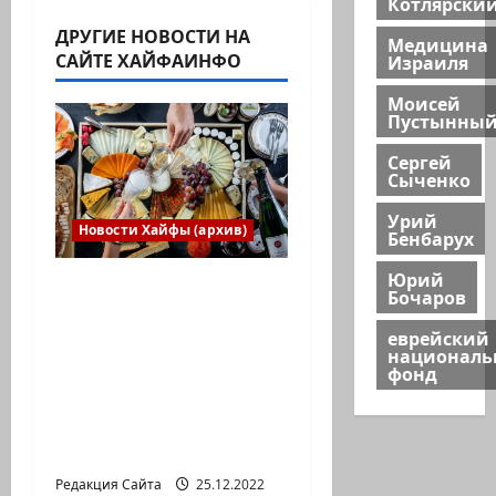
Котлярски
ДРУГИЕ НОВОСТИ НА
Медицина
САЙТЕ ХАЙФАИНФО
Израиля
Моисей
Пустынны
Сергей
Сыченко
Урий
Новости Хайфы (архив)
Бенбарух
Юрий
Есть установка
Бочаров
весело встретить
еврейский
Новый год» или
национал
«Реальность, данная
фонд
нам в ощущениях».
Коммуникат от
агентства «партизан»
Редакция Сайта
25.12.2022