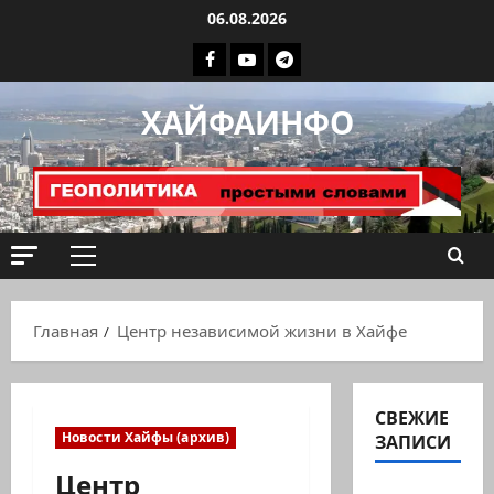
Перейти
06.08.2026
к
Facebook
Youtube
Телеграмм
содержимому
группа
ХАЙФАИНФО
ХАЙФАИНФО
Основное
меню
Главная
Центр независимой жизни в Хайфе
СВЕЖИЕ
Новости Хайфы (архив)
ЗАПИСИ
Центр