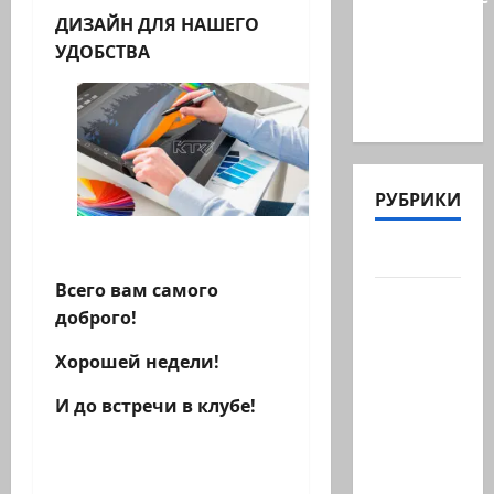
министра
ДИЗАЙН ДЛЯ НАШЕГО
Бен-
УДОБСТВА
Гвира
было…
РУБРИКИ
Актуально
Всего вам самого
Архив
доброго!
статей
сайта
Хорошей недели!
Новости
И до встречи в клубе!
на
сайте
(архив)