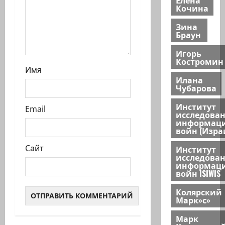
Кочина
Зина
Браун
Игорь
Костромин
Имя
Илана
Чубарова
Институт
Email
исследова
информац
войн (Изра
Сайт
Институт
исследова
информац
войн ISIWIS
Колярский
Марк»с»
Марк