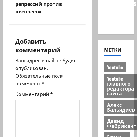
а
репрессий против
сайта 2025
ц
неевреев»
Хайфа
и
новости
я
Добавить
комментарий
з
МЕТКИ
Ваш адрес email не будет
а
Youtube
опубликован.
п
Обязательные поля
Youtube
главного
помечены
*
и
редактора
сайта
Комментарий
*
с
Алекс
Бальядиев
и
Давид
Фабрикант
Елена