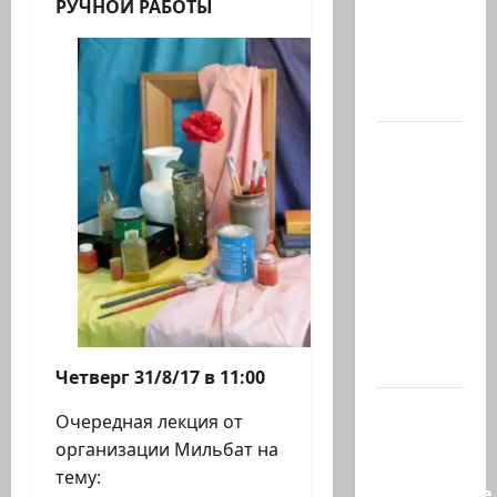
РУЧНОЙ РАБОТЫ
Кфира, и
муж
Шири
Бибас,…
Еще
один:
ожидается,
что
завтра
Гилад
Эрдан
объявит
о…
Четверг 31/8/17 в 11:00
Нетаниягу
Очередная лекция от
—
организации Мильбат на
БАГАЦу:
тему:
назначение