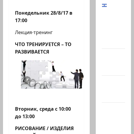
Начальник
Понедельник 28/8/17 в
Генштаба
17:00
ЦАХАЛ:
Лекция-тренинг
«В Газе
мы…
ЧТО ТРЕНИРУЕТСЯ – ТО
РАЗВИВАЕТСЯ
@markkot56
posted a
video
@markkot56
posted a
photo
Ярден
Вторник, среда с 10:00
Бибас,
до 13:00
отец
РИСОВАНИЕ / ИЗДЕЛИЯ
Ариэля и