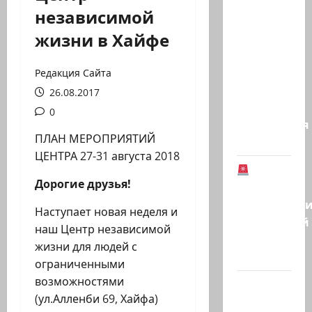
Газета
независимой
«Аль-
жизни в Хайфе
Шарк
аль-
Аваст»:
Редакция Сайта
Второй
26.08.2017
этап
0
соглашения
ПЛАН МЕРОПРИЯТИЙ
о…
ЦЕНТРА 27-31 августа 2018
В
Дорогие друзья!
Германии
предотврат
Наступает новая неделя и
возможный
наш Центр независимой
теракт
жизни для людей с
в…
ограниченными
возможностями
Кому
(ул.Алленби 69, Хайфа)
дан