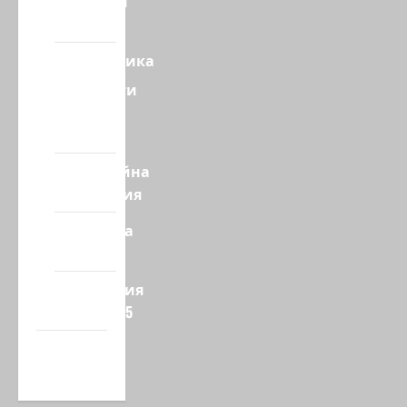
Ближний
Восток
Геополитика
Новости
из
стран
Кибервойна
Технология
Полемика
на сайте
Редколегия
сайта 2025
Хайфа
новости