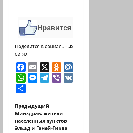
Нравится
Поделится в социальных
сетях:
Facebook
Email
X
Odnoklassniki
Mail.Ru
WhatsApp
Messenger
Telegram
Viber
VK
Отправить
Н
Предыдущий
Минздрав: жители
а
населенных пунктов
Эльад и Ганей-Тиква
в