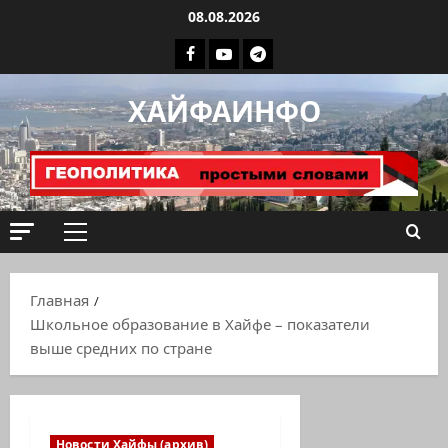
Перейти
08.08.2026
к
Facebook
Youtube
Телеграмм
содержимому
группа
ХАЙФАИНФО
ХАЙФАИНФО
Основное
меню
Главная
Школьное образование в Хайфе – показатели
выше средних по стране
Новости Хайфы (архив)