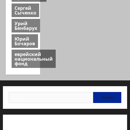
Сергей
Сыченко
Урий
Бенбарух
Юрий
Бочаров
еврейский
национальный
фонд
Найти:
Статьи об медицине Израиля