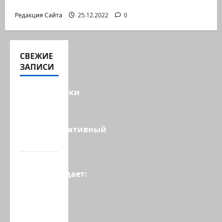
дороговизны жизни
Редакция Сайта
25.12.2022
0
СВЕЖИЕ
ЗАПИСИ
Макаронники
рехнулись?
Высший
административный
суд…
Зини
предупреждает:
обещания
ХАМАСа
вредны