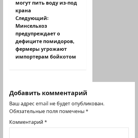
могут пить воду из-под
и
крана
Следующий:
г
Минсельхоз
предупреждает о
а
дефиците помидоров,
ц
фермеры угрожают
импортерам бойкотом
и
я
з
Добавить комментарий
а
Ваш адрес email не будет опубликован.
Обязательные поля помечены
*
п
Комментарий
*
и