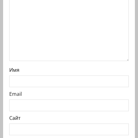
с
и
Имя
Email
Сайт