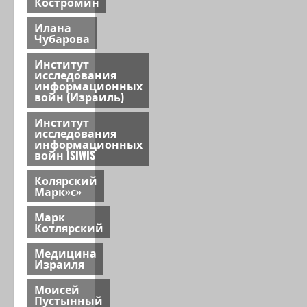
Костромин
Илана
Чубарова
Институт
исследования
информационных
войн (Израиль)
Институт
исследования
информационных
войн ISIWIS
Колярский
Марк»с»
Марк
Котлярский
Медицина
Израиля
Моисей
Пустынный