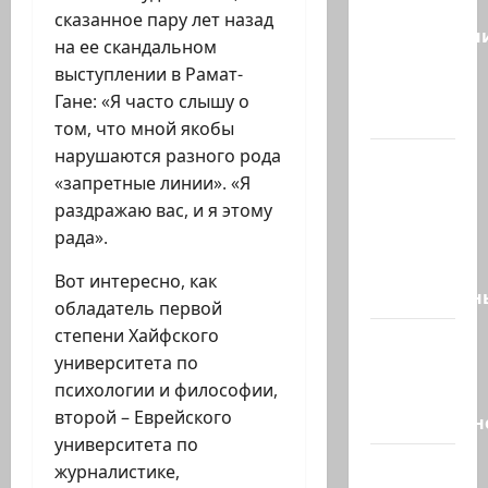
день
сказанное пару лет назад
подкаблучн
на ее скандальном
Кто
выступлении в Рамат-
таковой
Гане: «Я часто слышу о
-…
том, что мной якобы
нарушаются разного рода
Голос
«запретные линии». «Я
одинокого
раздражаю вас, и я этому
в
рада».
пустыне
Левый
Вот интересно, как
общественн
обладатель первой
степени Хайфского
Президент
университета по
Трамп о
психологии и философии,
мире
второй – Еврейского
искусственн
университета по
Турция
журналистике,