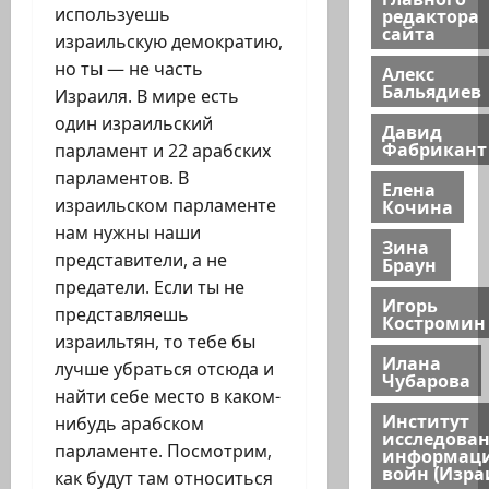
редактора
используешь
сайта
израильскую демократию,
но ты — не часть
Алекс
Бальядиев
Израиля. В мире есть
один израильский
Давид
Фабрикант
парламент и 22 арабских
парламентов. В
Елена
Кочина
израильском парламенте
нам нужны наши
Зина
представители, а не
Браун
предатели. Если ты не
Игорь
представляешь
Костромин
израильтян, то тебе бы
Илана
лучше убраться отсюда и
Чубарова
найти себе место в каком-
Институт
нибудь арабском
исследова
парламенте. Посмотрим,
информац
войн (Изра
как будут там относиться