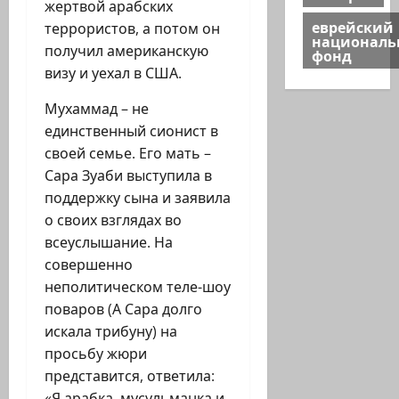
жертвой арабских
еврейский
террористов, а потом он
национал
получил американскую
фонд
визу и уехал в США.
Мухаммад – не
единственный сионист в
своей семье. Его мать –
Сара Зуаби выступила в
поддержку сына и заявила
о своих взглядах во
всеуслышание. На
совершенно
неполитическом теле-шоу
поваров (А Сара долго
искала трибуну) на
просьбу жюри
представится, ответила:
«Я арабка, мусульманка и