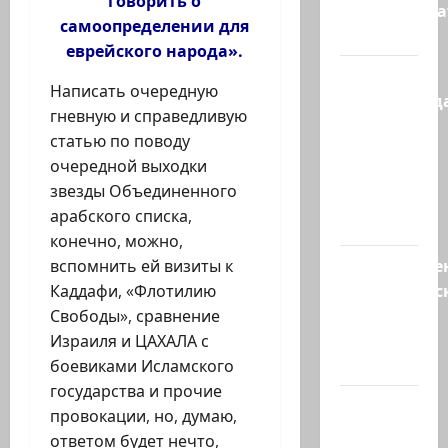
говорить о
администр
самоопределении для
суд…
еврейского народа».
Зини
Написать очередную
предупрежда
гневную и справедливую
обещания
статью по поводу
ХАМАСа
очередной выходки
вредны
звезды Объединенного
для
арабского списка,
нашего…
конечно, можно,
Могуществе
вспомнить ей визиты к
мусульманс
Каддафи, «Флотилию
страны
Свободы», сравнение
создают
Израиля и ЦАХАЛА с
новый…
боевиками Исламского
государства и прочие
Сегодня
провокации, но, думаю,
отмечается
ответом будет нечто,