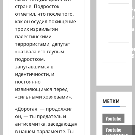
стране. Подросток
Кибервой
отметил, что после того,
Технологи
как он осудил похищение
Полемика
троих израильтян
на сайте
палестинскими
террористами, депутат
Редколеги
«назвала его глупым
сайта 2025
подростком,
запутавшимся в
Хайфа
идентичности, и
новости
постоянно
извиняющимся перед
«сильными хозяевами».
МЕТКИ
«Дорогая, — продолжил
он, — ты предатель и
Youtube
антисемитка, заседающая
Youtube
в нашем парламенте. Ты
главного