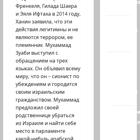
Литературн
Френкеля, Гилада Шаера
гостиная
и Эяля Ифтаха в 2014 году,
Ханин заявила, что эти
Марк
действия легитимны и не
Котлярский
являются террором, ее
Телеграмм
племянник Мухаммад
Канал
Зуаби выступил с
Наш мир
обращением на трех
— взгляд
языках. Он объявил всему
из
миру, что он – сионист по
Израиля
убеждениям и городится
Ближний
своим израильским
Восток
гражданством. Мухаммад
предложил своей
Геополит
родственнице убраться
Новост
из Израиля и найти себе
из
место в парламенте
стран
какой-нибудь арабской