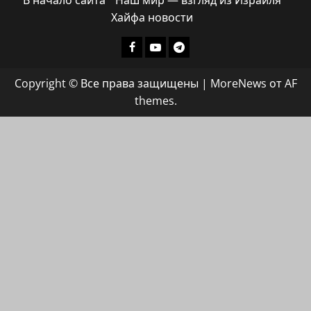
В начало сайта
Наш мир — взгляд из Израиля
Хайфа новости
Facebook
Youtube
Телеграмм
группа
Copyright © Все права защищены
|
MoreNews
от AF
ХАЙФАИНФО
themes.