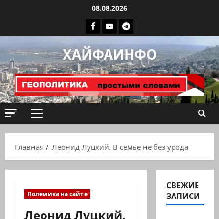
Перейти
08.08.2026
к
Facebook
Youtube
Телеграмм
содержимому
группа
ХАЙФАИНФО
ХАЙФАИНФО
Основное
меню
Главная
Леонид Луцкий. В семье не без урода
СВЕЖИЕ
Полемика на сайте
ЗАПИСИ
Леонид Луцкий.