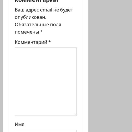
з
Ваш адрес email не будет
опубликован.
а
Обязательные поля
п
помечены
*
Комментарий
*
и
с
и
Имя