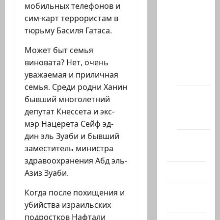
мобильных телефонов и
статей
сим-карт террористам в
сайта
тюрьму Басиля Гатаса.
Новости
Может быт семья
на
виновата? Нет, очень
сайте
уважаемая и приличная
(архив)
семья. Среди родни Ханин
Новости
бывший многолетний
Хайфы
депутат Кнессета и экс-
(архив)
мэр Нацерета Сейф эд-
дин эль Зуаби и бывший
Помним
заместитель министра
Холокост
здравоохранения Абд эль-
Видео
Азиз Зуаби.
Израиль
Когда после похищения и
сегодня
убийства израильских
подростков Нафтали