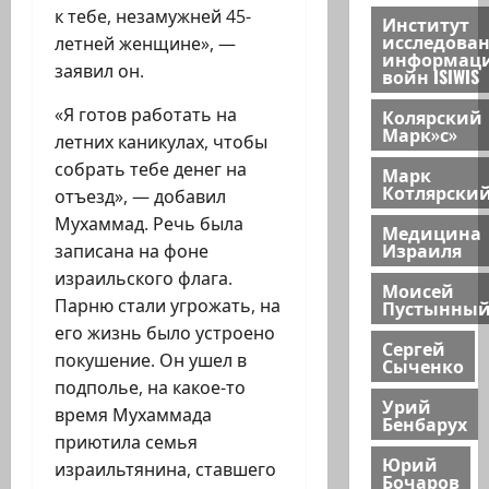
к тебе, незамужней 45-
Институт
исследова
летней женщине», —
информац
заявил он.
войн ISIWIS
«Я готов работать на
Колярский
Марк»с»
летних каникулах, чтобы
собрать тебе денег на
Марк
Котлярски
отъезд», — добавил
Мухаммад. Речь была
Медицина
Израиля
записана на фоне
израильского флага.
Моисей
Парню стали угрожать, на
Пустынны
его жизнь было устроено
Сергей
покушение. Он ушел в
Сыченко
подполье, на какое-то
Урий
время Мухаммада
Бенбарух
приютила семья
Юрий
израильтянина, ставшего
Бочаров