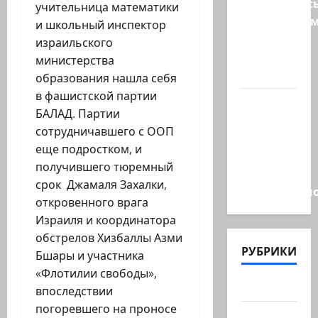
возмутилас
учительница математики
нарушение
и школьный инспектор
границ
израильского
— в
министерства
регионе…
образования нашла себя
в фашистской партии
Кара
БАЛАД. Партии
божья? 4
сотрудничавшего с ООП
августа,
еще подростком, и
во время
получившего тюремный
матча
срок Джамаля Захалки,
региональн
откровенного врага
Израиля и координатора
обстрелов Хизбаллы Азми
РУБРИКИ
Бшары и участника
«Флотилии свободы»,
Актуально
впоследствии
погоревшего на проносе
Архив