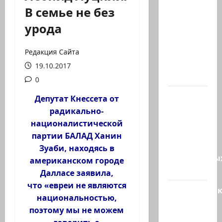
В 2019-м
В семье не без
Биньямину
урода
Нетаниягу
не
хватило
Редакция Сайта
ровно
19.10.2017
одного…
0
США
Депутат Кнессета от
одобрили
радикально-
продажу
националистической
5250
партии БАЛАД Ханин
зенитных
Зуаби, находясь в
управляемы
американском городе
ракет к…
Далласе заявила,
что «евреи не являются
Макаронни
национальностью,
рехнулись?
поэтому мы не можем
Высший