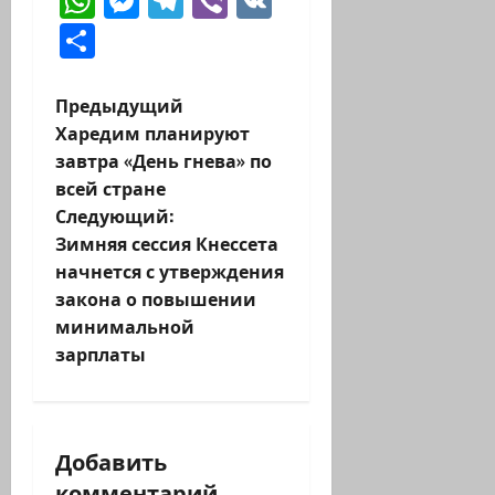
WhatsApp
Messenger
Telegram
Viber
VK
Отправить
Н
Предыдущий
Харедим планируют
а
завтра «День гнева» по
всей стране
в
Следующий:
и
Зимняя сессия Кнессета
начнется с утверждения
г
закона о повышении
минимальной
а
зарплаты
ц
и
Добавить
я
комментарий