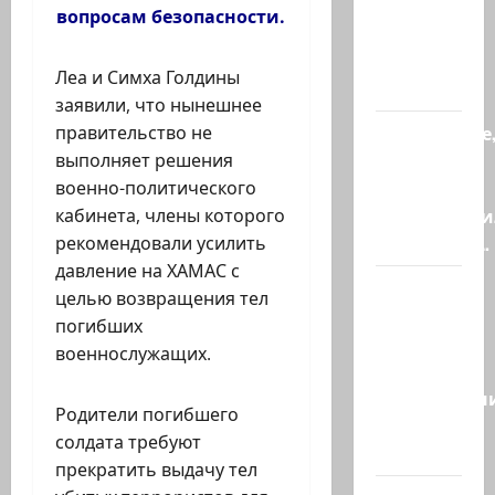
вылетит
вопросам безопасности.
птичка…
(реакция
Леа и Симха Голдины
котенка)
заявили, что нынешнее
Послушайте
правительство не
детки,
выполняет решения
слова
военно-политического
марионетки
кабинета, члены которого
Президент…
рекомендовали усилить
давление на ХАМАС с
Это
целью возвращения тел
видео
погибших
стало
военнослужащих.
вирусным.
Израильтян
Родители погибшего
резервист,
солдата требуют
…
прекратить выдачу тел