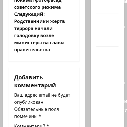
Литературн
советского режима
гостиная
в
Следующий:
Марк
и
Родственники жертв
Котлярский
террора начали
г
Телеграмм
голодовку возле
Канал
министерства главы
а
правительства
Наш мир
ц
— взгляд
из
и
Израиля
Добавить
я
Ближний
комментарий
Восток
з
Ваш адрес email не будет
Геополит
опубликован.
а
Обязательные поля
Новост
п
помечены
*
из
стран
Комментарий
*