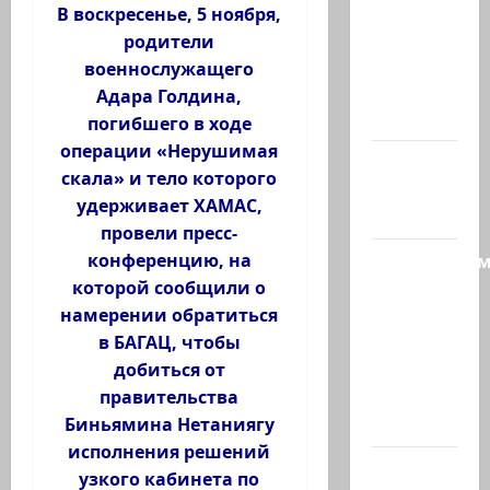
и…?
В воскресенье, 5 ноября,
Лидер
родители
партии
военнослужащего
«Вместе»
Адара Голдина,
Нафтали…
погибшего в ходе
операции «Нерушимая
@markkot56
скала» и тело которого
posted a
удерживает ХАМАС,
video
провели пресс-
Продолжае
конференцию, на
рубрику
которой сообщили о
психолога
намерении обратиться
—
в БАГАЦ, чтобы
кандидат
добиться от
наук
правительства
Елена…
Биньямина Нетаниягу
исполнения решений
А сейчас
узкого кабинета по