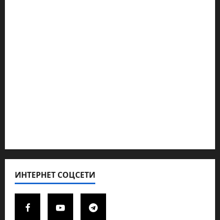
Наш мир — взгляд из Израиля
Ближний Восток
Геополитика
Новости из стран
Кибервойна Технология
Полемика на сайте
Редколегия сайта 2025
Хайфа новости
ИНТЕРНЕТ СОЦСЕТИ