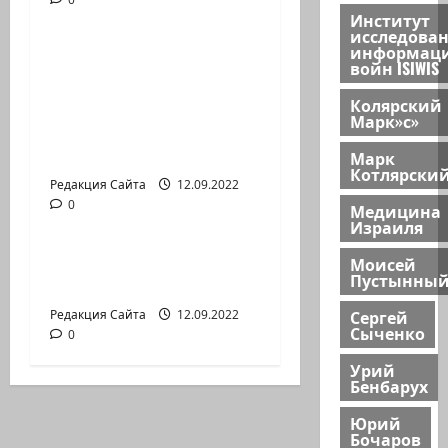
Новости на сайте (архив)
Институт
исследова
информац
Новый сериал Амита
войн ISIWIS
Коэна и Рона Лешема
Колярский
— коммуникат
Марк»с»
аг.Партизан
Входящие
Марк
Котлярски
Редакция Сайта
12.09.2022
0
Медицина
Новости на сайте (архив)
Израиля
Неизбежность пути
Моисей
Пустынны
перемен
Сергей
Редакция Сайта
12.09.2022
Сыченко
0
Урий
Бенбарух
Юрий
Бочаров