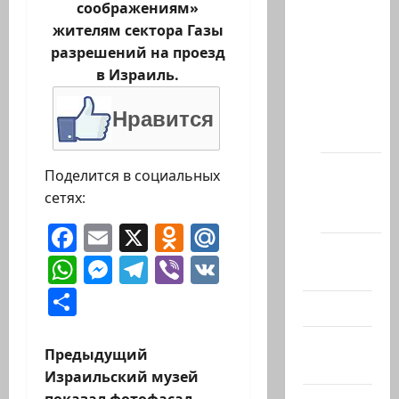
соображениям»
статей
жителям сектора Газы
сайта
разрешений на проезд
Новости
в Израиль.
на
сайте
Нравится
(архив)
Новости
Поделится в социальных
Хайфы
сетях:
(архив)
Facebook
Email
X
Odnoklassniki
Mail.Ru
Помним
WhatsApp
Messenger
Telegram
Viber
VK
Холокост
Отправить
Видео
Израиль
Н
Предыдущий
сегодня
Израильский музей
а
показал фотофасад