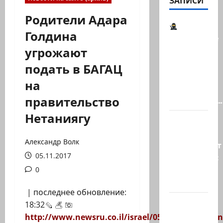
ЗАПИСИ
Родители Адара
Голдина
Шпионские
угрожают
страсти
В
подать в БАГАЦ
Ашкелоне
на
— новое
правительство
шпионское…
Нетаниягу
Джей Ди
Вэнс
Александр Волк
опровергает
05.11.2017
сообщения:
«Нетаниягу
0
не…
| последнее обновление:
Беннет
18:32
начинает
http://www.newsru.co.il/israel/05nov2017/goldi