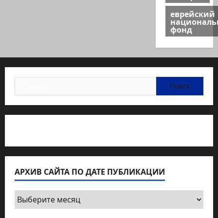
еврейский
национал
фонд
Найти:
Статьи об медицине Израиля
АРХИВ САЙТА ПО ДАТЕ ПУБЛИКАЦИИ
Архив
сайта