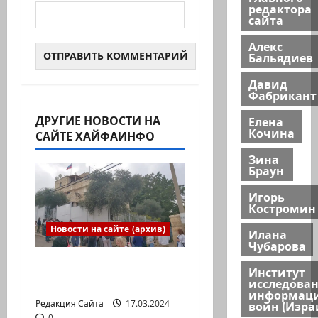
редактора
сайта
Алекс
Бальядиев
Давид
Фабрикант
ДРУГИЕ НОВОСТИ НА
Елена
Кочина
САЙТЕ ХАЙФАИНФО
Зина
Браун
Игорь
Костромин
Новости на сайте (архив)
Илана
Чубарова
Выборы президента
Институт
России в Израиле
исследова
информац
Редакция Сайта
17.03.2024
войн (Изра
0