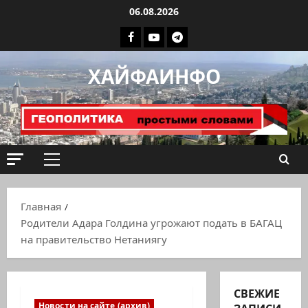
Перейти
06.08.2026
к
Facebook
Youtube
Телеграмм
содержимому
группа
ХАЙФАИНФО
ХАЙФАИНФО
Основное
меню
Главная
Родители Адара Голдина угрожают подать в БАГАЦ
на правительство Нетаниягу
СВЕЖИЕ
Новости на сайте (архив)