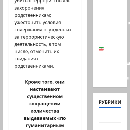
Этот
убитых террористов для
перфоманс
захоронения
времен
родственникам;
Средневеков
ужесточить условия
устроила
содержания осужденных
левая…
за террористическую
деятельность, в том
В
числе, отменить их
Иране
свидания с
заблокиров
родственниками.
счета
Национальн
Кроме того, они
настаивают
существенном
РУБРИКИ
сокращении
количества
Актуально
выдаваемых «по
гуманитарным
Архив