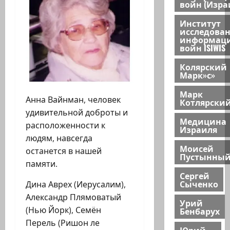
войн (Изра
Институт
исследова
информац
войн ISIWIS
Колярский
Марк»с»
Марк
Анна Вайнман, человек
Котлярски
удивительной доброты и
Медицина
расположенности к
Израиля
людям, навсегда
Моисей
останется в нашей
Пустынны
памяти.
Сергей
Сыченко
Дина Аврех (Иерусалим),
Александр Плямоватый
Урий
(Нью Йорк), Семён
Бенбарух
Перель (Ришон ле
Юрий