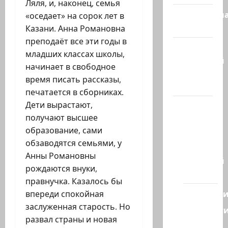
Ляля, и, наконец, семья
Литературн
«оседает» на сорок лет в
гостиная
Казани. Анна Романовна
преподаёт все эти годы в
Марк
младших классах школы,
Котлярский
начинает в свободное
Телеграмм
время писать рассказы,
Канал
печатается в сборниках.
Дети вырастают,
Наш мир
получают высшее
— взгляд
образование, сами
из
обзаводятся семьями, у
Израиля
Анны Романовны
Ближний
рождаются внуки,
Восток
правнучка. Казалось бы
Геополит
впереди спокойная
заслуженная старость. Но
Новост
развал страны и новая
из