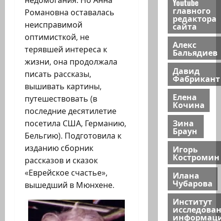
Youtube
главного
Романовна оставалась
редактора
неисправимой
сайта
оптимисткой, не
Алекс
терявшей интереса к
Бальядиев
жизни, она продолжала
Давид
писать рассказы,
Фабрикант
вышивать картины,
Елена
путешествовать (в
Кочина
последние десятилетие
Зина
посетила США, Германию,
Браун
Бельгию). Подготовила к
изданию сборник
Игорь
Костромин
рассказов и сказок
«Еврейское счастье»,
Илана
Чубарова
вышедший в Мюнхене.
Институт
исследова
информац