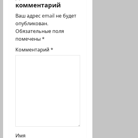
комментарий
я
Ваш адрес email не будет
з
опубликован.
Обязательные поля
а
помечены
*
п
Комментарий
*
и
с
и
Имя