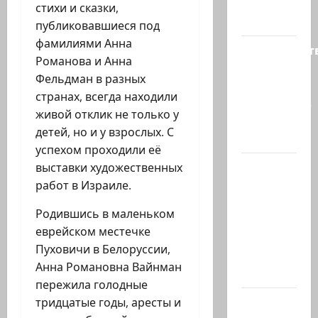
политике
стихи и сказки,
снова…
публиковавшиеся под
фамилиями Анна
Министерст
Романова и Анна
утвердило
Фельдман в разных
113
странах, всегда находили
миллионов
живой отклик не только у
шекелей
детей, но и у взрослых. С
для…
успехом проходили её
Вот, что
выставки художественных
бывает,
работ в Израиле.
когда
Родившись в маленьком
еврей
еврейском местечке
случайно
Пуховичи в Белоруссии,
въезжает
Анна Романовна Вайнман
в…
пережила голодные
Клуб
тридцатые годы, аресты и