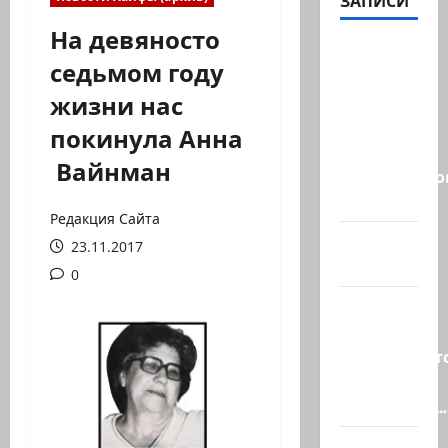
ЗАПИСИ
На девяносто
ВМС
седьмом году
Израиля
жизни нас
проводят
массовые
покинула Анна
учения в
Вайнман
Средиземно
и…
Редакция Сайта
А вам
23.11.2017
слабо?!
0
Началось
или
продолжаетс
В Сирии
произошёл…
А, вот, и