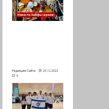
Новости Хайфы (архив)
Есть установка
весело встретить
Новый год» или
«Реальность, данная
нам в ощущениях».
Коммуникат от
агентства «партизан»
Редакция Сайта
25.12.2022
0