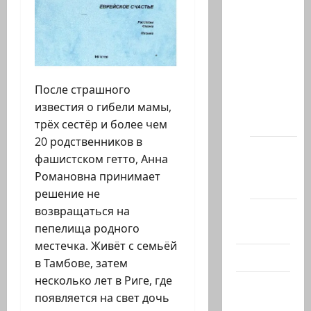
Архив
статей
сайта
Новости
на
После страшного
сайте
известия о гибели мамы,
(архив)
трёх сестёр и более чем
20 родственников в
Новости
фашистском гетто, Анна
Хайфы
Романовна принимает
(архив)
решение не
возвращаться на
Помним
пепелища родного
Холокост
местечка. Живёт с семьёй
Видео
в Тамбове, затем
несколько лет в Риге, где
Израиль
появляется на свет дочь
сегодня