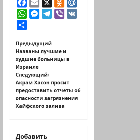
Facebook
Email
X
Odnoklassniki
Mail.Ru
WhatsApp
Messenger
Telegram
Viber
VK
Отправить
Н
Предыдущий
Названы лучшие и
а
худшие больницы в
Израиле
в
Следующий:
и
Акрам Хасон просит
предоставить отчеты об
г
опасности загрязнения
Хайфского залива
а
ц
и
Добавить