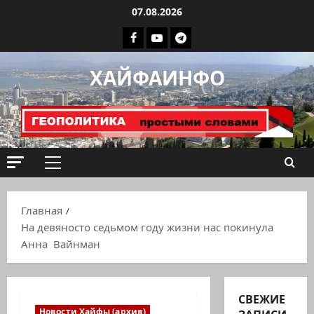
Перейти
07.08.2026
к
Facebook
Youtube
Телеграмм
содержимому
группа
ХАЙФАИНФО
ХАЙФАИНФО
Основное
меню
Главная
На девяносто седьмом году жизни нас покинула
Анна Вайнман
СВЕЖИЕ
Новости Хайфы (архив)