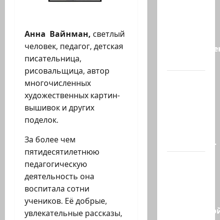
хорошая
новость
Анна Вайнман,
светлый
«Смотрич
человек, педагог, детская
высокомерен
писательница,
в…
рисовальщица,
автор
В
многочисленных
Ормузском
художественных картин-
проливе
вышивок и других
иранцы
поделок.
обстреляли
За более чем
очередное…
пятидесятилетнюю
Есть
педагогическую
такая
деятельность она
партия?
воспитала сотни
В
учеников. Её добрые,
израильско
увлекательные рассказы,