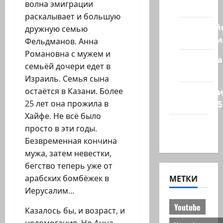
волна эмиграции
стран
раскалывает и большую
Кибервой
дружную семью
Технологи
Фельдманов. Анна
Романовна с мужем и
Полемика
семьёй дочери едет в
на сайте
Израиль. Семья сына
остаётся в Казани. Более
Редколеги
25 лет она прожила в
сайта 2025
Хайфе. Не всё было
Хайфа
просто в эти годы.
новости
Безвременная кончина
мужа, затем невестки,
бегство теперь уже от
МЕТКИ
арабских бомбёжек в
Иерусалим…
Youtube
Казалось бы, и возраст, и
недомогания. Но Анна