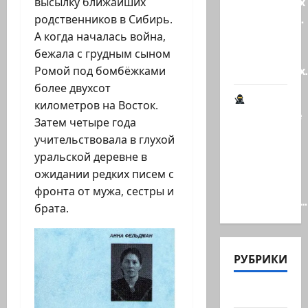
гениальных
высылку ближайших
психопатов.
родственников в Сибирь.
Наша
А когда началась война,
книга о
бежала с грудным сыном
странностях
Ромой под бомбёжками
более двухсот
километров на Восток.
Шпионские
Затем четыре года
страсти
учительствовала в глухой
В
уральской деревне в
Ашкелоне
ожидании редких писем с
— новое
фронта от мужа, сестры и
шпионское…
брата.
РУБРИКИ
Актуально