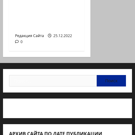
В Хайфе прошла
демонстрация
против дороговизны
жизни
Редакция Сайта
25.12.2022
0
Найти:
Статьи об медицине Израиля
АРХИВ САЙТА ПО ДАТЕ ПУБЛИКАЦИИ