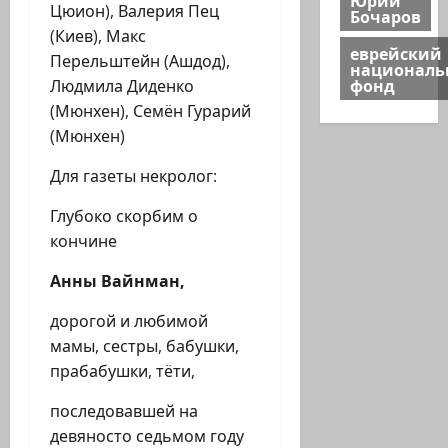
Цюион), Валерия Пец
Бочаров
(Киев), Макс
еврейский
Перельштейн (Ашдод),
национал
фонд
Людмила Диденко
(Мюнхен), Семён Гурарий
(Мюнхен)
Для газеты некролог:
Глубоко скорбим о
кончине
Анны Вайнман,
дорогой и любимой
мамы, сестры, бабушки,
прабабушки, тёти,
последовавшей на
девяносто седьмом году