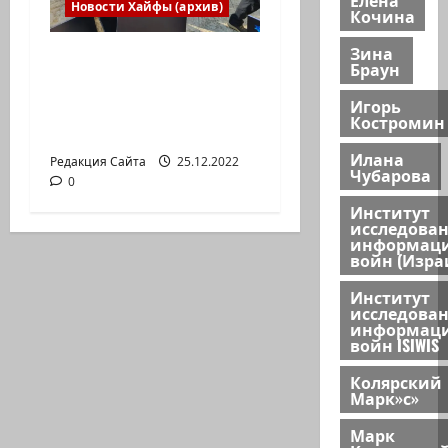
Новости Хайфы (архив)
Кочина
Зина
В Хайфе прошла
Браун
демонстрация
Игорь
против дороговизны
Костромин
жизни
Илана
Редакция Сайта
25.12.2022
Чубарова
0
Институт
исследова
информац
войн (Изра
Институт
исследова
информац
войн ISIWIS
Колярский
Марк»с»
Марк