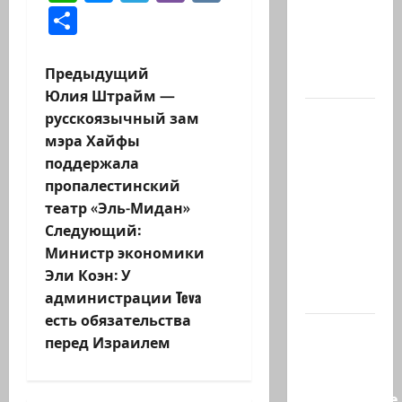
Отправить
Кфира, и
муж
Шири
Н
Предыдущий
Бибас,…
Юлия Штрайм —
а
Еще
русскоязычный зам
один:
мэра Хайфы
в
ожидается,
поддержала
и
что
пропалестинский
завтра
театр «Эль-Мидан»
г
Гилад
Следующий:
Эрдан
Министр экономики
а
объявит
Эли Коэн: У
о…
ц
администрации Teva
есть обязательства
Нетаниягу
и
перед Израилем
—
я
БАГАЦу:
назначение