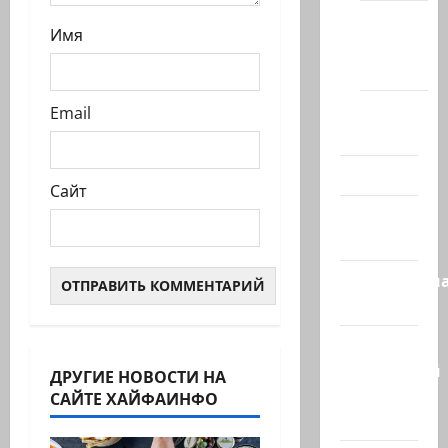
Новости
Имя
Хайфы
(архив)
Помним
Email
Холокост
Видео
Сайт
Израиль
сегодня
Литературн
гостиная
Марк
Котлярский
ДРУГИЕ НОВОСТИ НА
Телеграмм
САЙТЕ ХАЙФАИНФО
Канал