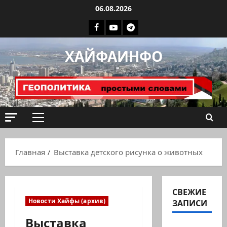
Перейти
06.08.2026
к
Facebook
Youtube
Телеграмм
содержимому
группа
ХАЙФАИНФО
ХАЙФАИНФО
Основное
меню
Главная
Выставка детского рисунка о животных
СВЕЖИЕ
Новости Хайфы (архив)
ЗАПИСИ
Выставка