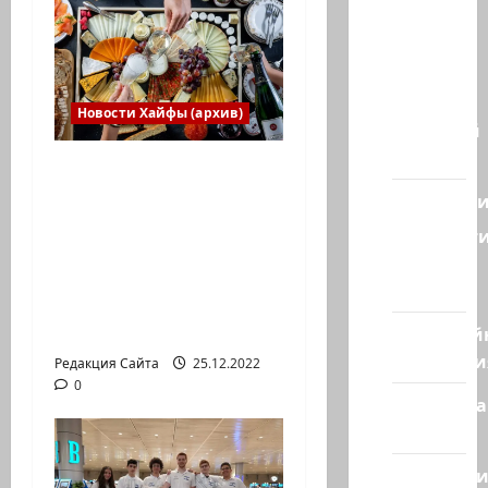
Наш мир
— взгляд
из
Израиля
Новости Хайфы (архив)
Ближний
Восток
Есть установка
весело встретить
Геополит
Новый год» или
Новост
«Реальность, данная
из
нам в ощущениях».
стран
Коммуникат от
агентства «партизан»
Кибервой
Технологи
Редакция Сайта
25.12.2022
0
Полемика
на сайте
Редколеги