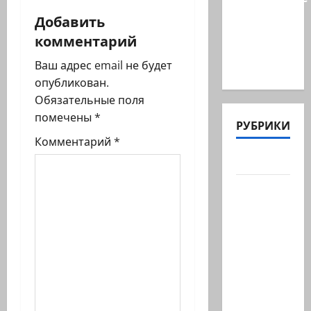
з
министра
Добавить
Бен-
а
комментарий
Гвира
п
Ваш адрес email не будет
было…
опубликован.
и
Обязательные поля
помечены
*
с
РУБРИКИ
Комментарий
*
и
Актуально
Архив
статей
сайта
Новости
на
сайте
(архив)