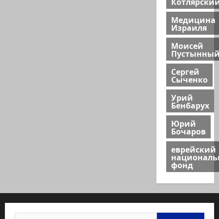
Котлярски
Медицина
Израиля
Моисей
Пустынны
Сергей
Сыченко
Урий
Бенбарух
Юрий
Бочаров
еврейский
национал
фонд
Найти: