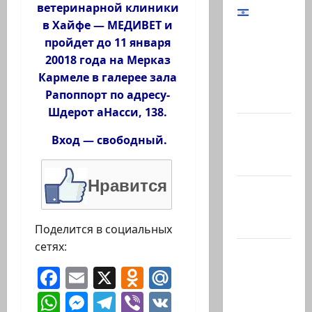
ветеринарной клиники
в Хайфе — МЕДИВЕТ и
Начальник
пройдет до 11 января
Генштаба
20018 года на Мерказ
ЦАХАЛ:
Кармеле в галерее зала
«В Газе
Рапоппорт по адресу-
мы…
Шдерот аНасси, 138.
@markkot56
Вход — свободный.
posted a
video
Нравится
@markkot56
posted a
photo
Поделится в социальных
сетях:
Ярден
Бибас,
Facebook
Email
X
Odnoklassniki
Mail.Ru
отец
WhatsApp
Messenger
Telegram
Viber
VK
Ариэля и