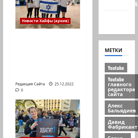
сайта 2025
Хайфа
Новости Хайфы (архив)
новости
Израильская сборная
впервые приняла
МЕТКИ
участие в
Международной
юниорской научной
Youtube
олимпиаде
Youtube
главного
Редакция Сайта
25.12.2022
редактора
0
сайта
Алекс
Бальядиев
Давид
Фабрикант
Елена