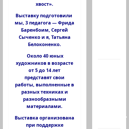
Илуз?
хвост».
Дан
Выставку подготовили
Илуз,
мы, 3 педагога — Фрида
беглый
Баренбоим, Сергей
депутат
Сыченко и я, Татьяна
из
Белоконенко.
«Ликуда»,
…
Около 40 юных
художников в возрасте
Сегодня
от 5 до 14 лет
в
представят свои
Южном
работы, выполненные в
Ливане
разных техниках и
погиб-
разнообразными
майор
материалами.
Харель
Биреншток,
Выставка организована
34…
при поддержке