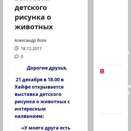
Газета
детского
«Аль-
рисунка о
Шарк
аль-
животных
Аваст»:
Второй
Александр Волк
этап
18.12.2017
соглашения
0
о…
Дорогие друзья,
В
Германии
21 декабря в 18.00 в
предотврат
Хайфе открывается
возможный
выставка детского
теракт
рисунка о животных с
в…
интересным
названием:
Кому
дан
«У моего друга есть