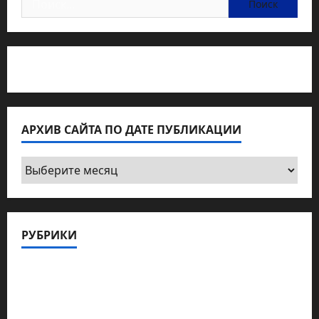
Статьи об медицине Израиля
АРХИВ САЙТА ПО ДАТЕ ПУБЛИКАЦИИ
Архив
сайта
по
дате
РУБРИКИ
публикации
Актуально
Архив статей сайта