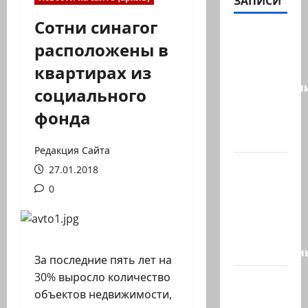
ЗАПИСИ
Сотни синагог
Сегодня
расположены в
отмечается
квартирах из
день
подкаблучн
социального
Кто
фонда
таковой
-…
Редакция Сайта
Голос
27.01.2018
одинокого
0
в
пустыне
Левый
общественн
За последние пять лет на
30% выросло количество
Президент
объектов недвижимости,
Трамп о