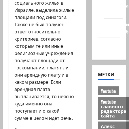
социального жилья в
Полемика
Израиле, выделила жилые
на сайте
площади под синагоги.
Редколеги
Также не был получен
сайта 2025
ответ относительно
критериев, согласно
Хайфа
которым те или иные
новости
религиозные учреждения
получают площади от
госкомпании, платят ли
МЕТКИ
они арендную плату и в
каком размере. Если
арендная плата
Youtube
выплачивается, то неясно
Youtube
куда именно она
главного
редактора
поступает и о какой
сайта
сумме в целом идет речь.
Алекс