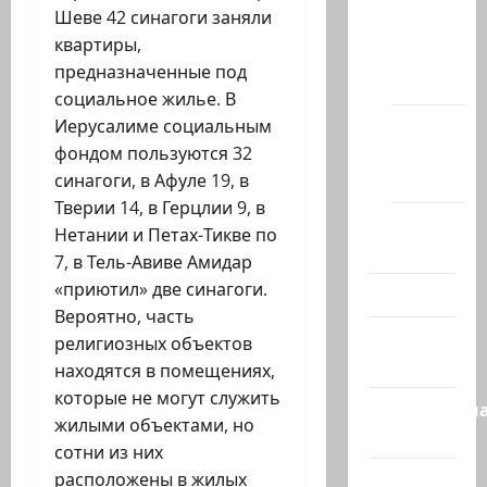
Новости
Шеве 42 синагоги заняли
на
квартиры,
сайте
предназначенные под
(архив)
социальное жилье. В
Новости
Иерусалиме социальным
Хайфы
фондом пользуются 32
(архив)
синагоги, в Афуле 19, в
Тверии 14, в Герцлии 9, в
Помним
Нетании и Петах-Тикве по
Холокост
7, в Тель-Авиве Амидар
«приютил» две синагоги.
Видео
Вероятно, часть
Израиль
религиозных объектов
сегодня
находятся в помещениях,
которые не могут служить
Литературн
жилыми объектами, но
гостиная
сотни из них
Марк
расположены в жилых