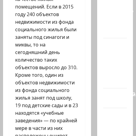
когда
помещений. Если в 2015
палестинец
году 240 объектов
приезжает
недвижимости из фонда
работать
социального жилья были
в…
заняты под синагоги и
Ожидается,
миквы, то на
что
сегодняшний день
Саудовская
количество таких
Аравия,
объектов выросло до 310.
Турция и
Кроме того, один из
Пакистан…
объектов недвижимости
из фонда социального
Заботливый
жилья занят под школу,
котяра…
19 под детские сады и в 23
находятся «учебные
Мордехай
заведения» — по крайней
Давид,
мере в части из них
сторонник
расположены ешивот.