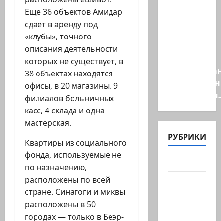
правых
Еще 36 объектов Амидар
сил,
сдает в аренду под
один из
«клубы», точного
самых…
описания деятельности
Ливан
которых не существует, в
разочарова
38 объектах находятся
нерасшире
офисы, в 20 магазины, 9
пилотными
филиалов больничных
касс, 4 склада и одна
мастерская.
РУБРИКИ
Квартиры из социального
фонда, используемые не
Актуально
по назначению,
расположены по всей
Архив
стране. Синагоги и миквы
статей
расположены в 50
сайта
городах — только в Беэр-