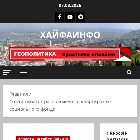
Перейти
07.08.2026
к
Facebook
Youtube
Телеграмм
содержимому
группа
ХАЙФАИНФО
ХАЙФАИНФО
Основное
меню
Главная
Сотни синагог расположены в квартирах из
социального фонда
СВЕЖИЕ
Новости на сайте (архив)