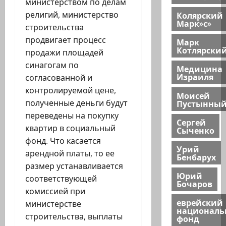
министерством по делам
Колярский
религий, министерство
Марк»с»
строительства
продвигает процесс
Марк
Котлярски
продажи площадей
синагогам по
Медицина
Израиля
согласованной и
контролируемой цене,
Моисей
Пустынны
полученные деньги будут
переведены на покупку
Сергей
квартир в социальный
Сыченко
фонд. Что касается
Урий
арендной платы, то ее
Бенбарух
размер устанавливается
Юрий
соответствующей
Бочаров
комиссией при
еврейский
министерстве
национал
строительства, выплаты
фонд