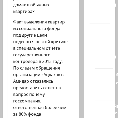
Котлярский
домах в обычных
Телеграмм
квартирах.
Канал
Факт выделения квартир
Наш мир
из социального фонда
— взгляд
под другие цели
из
подвергся резкой критике
Израиля
в специальном отчете
государственного
Ближний
контролера в 2013 году.
Восток
По следам обращения
Геополит
организации «Ацлаха» в
Амидар отказались
Новост
предоставить ответ на
из
вопрос почему
стран
госкомпания,
Кибервой
ответственная более чем
Технологи
за 80% фонда