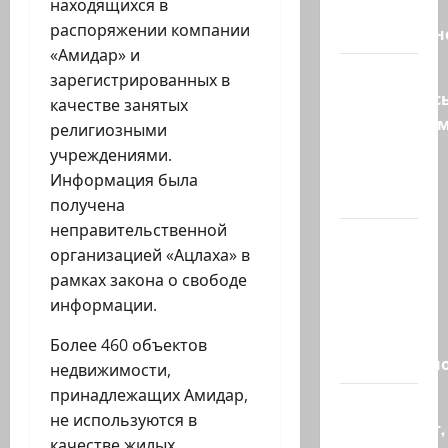
находящихся в
мире
распоряжении компании
искусственн
«Амидар» и
Турция
зарегистрированных в
возмутилас
качестве занятых
нарушение
религиозными
границ
учреждениями.
— в
Информация была
регионе…
получена
неправительственной
Кара
организацией «Ацлаха» в
божья? 4
рамках закона о свободе
августа,
информации.
во время
матча
Более 460 объектов
региональн
недвижимости,
принадлежащих Амидар,
Что
не используются в
происходит,
качестве жилых