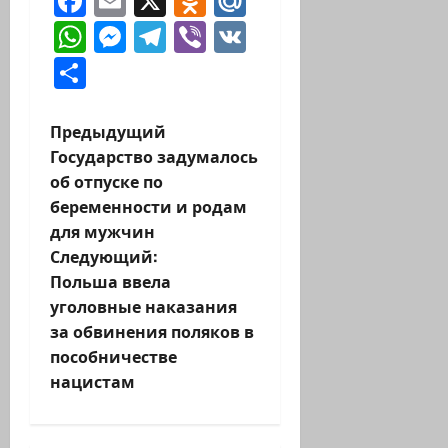
Facebook
Email
X
Odnoklassniki
Mail.Ru
WhatsApp
Messenger
Telegram
Viber
VK
Отправить
Н
Предыдущий
Государство задумалось
а
об отпуске по
беременности и родам
в
для мужчин
и
Следующий:
Польша ввела
г
уголовные наказания
за обвинения поляков в
а
пособничестве
ц
нацистам
и