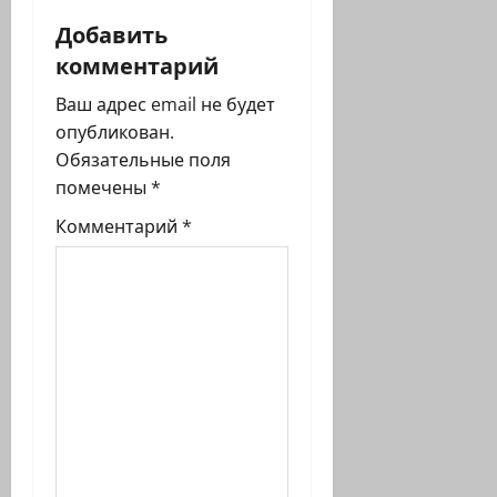
я
Добавить
комментарий
з
Ваш адрес email не будет
а
опубликован.
п
Обязательные поля
помечены
*
и
Комментарий
*
с
и