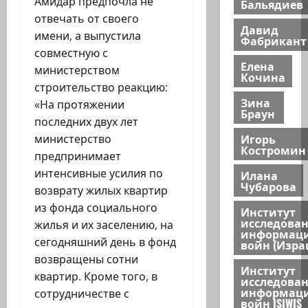
Амидар предпочла не
Бальядиев
отвечать от своего
Давид
имени, а выпустила
Фабрикант
совместную с
Елена
министерством
Кочина
строительство реакцию:
Зина
«На протяжении
Браун
последних двух лет
Игорь
министерство
Костромин
предпринимает
интенсивные усилия по
Илана
Чубарова
возврату жилых квартир
из фонда социального
Институт
исследова
жилья и их заселению, на
информац
сегодняшний день в фонд
войн (Изра
возвращены сотни
Институт
квартир. Кроме того, в
исследова
информац
сотрудничестве с
войн ISIWIS