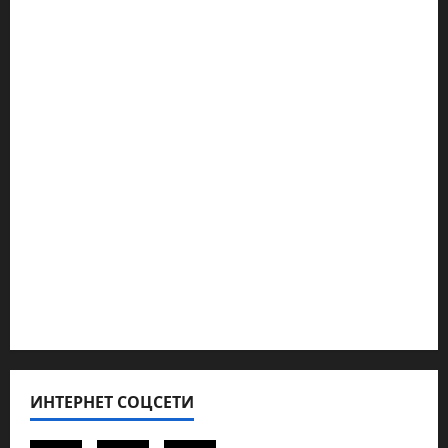
Марк Котлярский Телеграмм Канал
Наш мир — взгляд из Израиля
Ближний Восток
Геополитика
Новости из стран
Кибервойна Технология
Полемика на сайте
Редколегия сайта 2025
Хайфа новости
ИНТЕРНЕТ СОЦСЕТИ