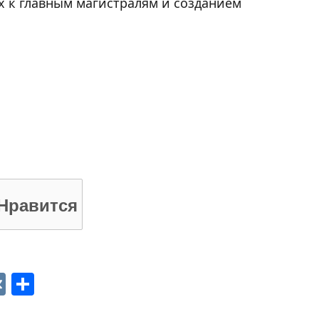
 к главным магистралям и созданием
Нравится
p
ger
gram
ber
VK
Отправить