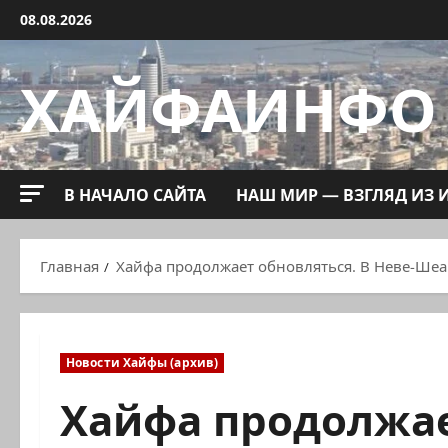
Перейти
08.08.2026
к
содержимому
ХАЙФАИНФО
В НАЧАЛО САЙТА
НАШ МИР — ВЗГЛЯД ИЗ 
Главная
Хайфа продолжает обновляться. В Неве-Шеа
Новости Хайфы (архив)
Хайфа продолжае