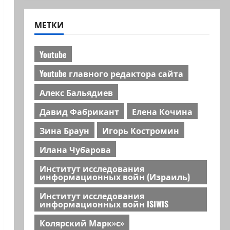
МЕТКИ
Youtube
Youtube главного редактора сайта
Алекс Бальядиев
Давид Фабрикант
Елена Кочина
Зина Браун
Игорь Костромин
Илана Чубарова
Институт исследования
информационных войн (Израиль)
Институт исследования
информационных войн ISIWIS
Колярский Марк»с»