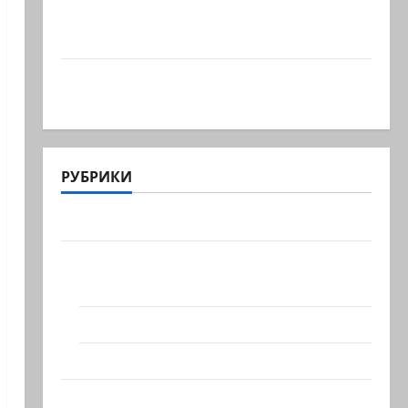
Что происходит, когда палестинец
приезжает работать в…
Ожидается, что Саудовская Аравия,
Турция и Пакистан…
РУБРИКИ
Актуально
Архив статей сайта
Новости на сайте (архив)
Новости Хайфы (архив)
Помним Холокост
Видео