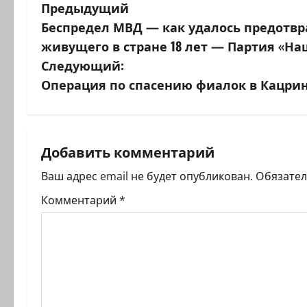
Н
Предыдущий
Беспредел МВД — как удалось предотв
а
живущего в стране 18 лет — Партия «Н
в
Следующий:
Операция по спасению фиалок в Кацри
и
г
а
Добавить комментарий
ц
Ваш адрес email не будет опубликован.
Обязате
Комментарий
*
и
я
з
а