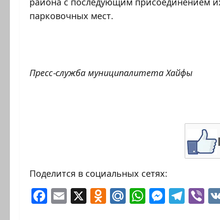
района с последующим присоединением их
парковочных мест.
Пресс-служба муниципалитета Хайфы
Поделится в социальных сетях:
Facebook
Email
X
Odnoklassniki
Mail.Ru
WhatsAp
Messen
Tele
Vi