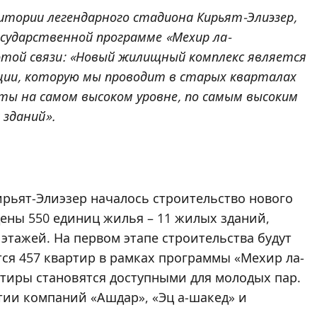
итории легендарного стадиона Кирьят-Элиэзер,
осударственной программе «Мехир ла-
этой связи: «Новый жилищный комплекс является
ации, которую мы проводит в старых кварталах
оты на самом высоком уровне, по самым высоким
 зданий».
ирьят-Элиэзер началось строительство нового
дены 550 единиц жилья – 11 жилых зданий,
этажей. На первом этапе строительства будут
тся 457 квартир в рамках программы «Мехир ла-
тиры становятся доступными для молодых пар.
тии компаний «Ашдар», «Эц а-шакед» и