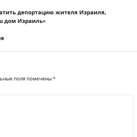
ратить депортацию жителя Израиля,
аш дом Израиль»
не
льные поля помечены
*