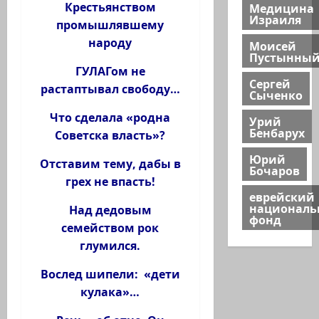
Медицина
Крестьянством
Израиля
промышлявшему
народу
Моисей
Пустынны
ГУЛАГом не
Сергей
растаптывал свободу…
Сыченко
Что сделала «родна
Урий
Бенбарух
Советска власть»?
Юрий
Отставим тему, дабы в
Бочаров
грех не впасть!
еврейский
национал
Над дедовым
фонд
семейством рок
глумился.
Вослед шипели: «дети
кулака»…