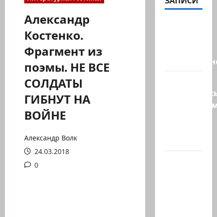
ЗАПИСИ
Александр
Президент
Костенко.
Трамп о
Фрагмент из
мире
искусственн
поэмы. НЕ ВСЕ
СОЛДАТЫ
Турция
возмутилас
ГИБНУТ НА
нарушение
ВОЙНЕ
границ
— в
Александр Волк
регионе…
24.03.2018
Кара
0
божья? 4
августа,
во время
матча