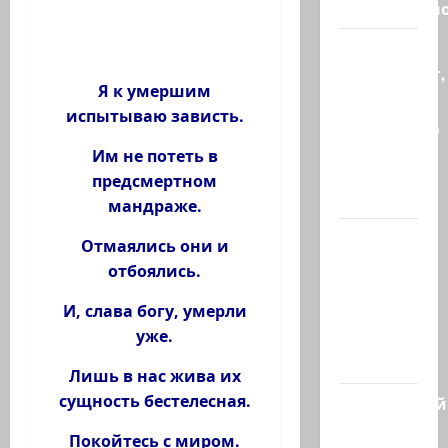
региональн
Что
происходит,
Я к умершим
когда
испытываю зависть.
палестинец
приезжает
Им не потеть в
работать
предсмертном
в…
мандраже.
Ожидается,
Отмаялись они и
что
отбоялись.
Саудовская
И, слава богу, умерли
Аравия,
уже.
Турция и
Пакистан…
Лишь в нас жива их
сущность бестелесная.
Заботливый
котяра…
Покойтесь с миром.