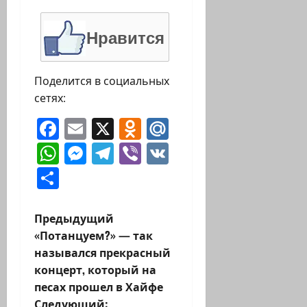
Нравится
Поделится в социальных
сетях:
Facebook
Email
X
Odnoklassniki
Mail.Ru
WhatsApp
Messenger
Telegram
Viber
VK
Отправить
Н
Предыдущий
«Потанцуем?» — так
а
назывался прекрасный
концерт, который на
в
песах прошел в Хайфе
Следующий: