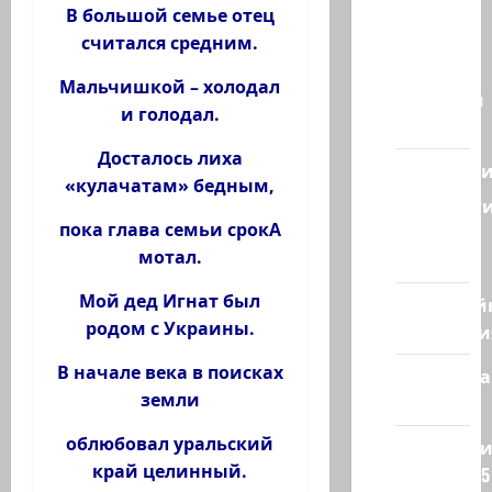
— взгляд
В большой семье отец
из
считался средним.
Израиля
Мальчишкой – холодал
Ближний
и голодал.
Восток
Досталось лиха
Геополит
«кулачатам» бедным,
Новост
пока глава семьи срокА
из
мотал.
стран
Мой дед Игнат был
Кибервой
родом с Украины.
Технологи
В начале века в поисках
Полемика
земли
на сайте
облюбовал уральский
Редколеги
край целинный.
сайта 2025