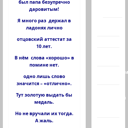
был папа безупречно
Хайфы
даровитым!
(архив)
Я много раз держал в
Помним
ладонях лично
Холокост
отцовский аттестат за
Видео
10 лет.
Израиль
В нём слова «хорошо» в
сегодня
помине нет.
Литературн
одно лишь слово
гостиная
значится – «отлично».
Марк
Тут золотую выдать бы
Котлярский
медаль.
Телеграмм
Канал
Но не вручали их тогда.
А жаль.
Наш мир