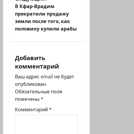
и
В Кфар-Врадим
г
прекратили продажу
земли после того, как
а
половину купили арабы
ц
и
Добавить
я
комментарий
з
Ваш адрес email не будет
опубликован.
а
Обязательные поля
п
помечены
*
Комментарий
*
и
с