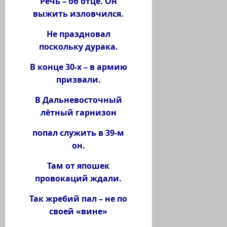
Речь – об отце. Он
выжить изловчился.
Не праздновал
поскольку дурака.
В конце 30-х – в армию
призвали.
В Дальневосточный
лётный гарнизон
попал служить в 39-м
он.
Там от япошек
провокаций ждали.
Так жребий пал – не по
своей «вине»