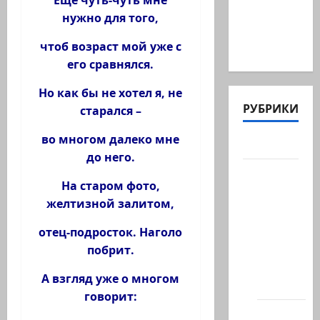
Ещё чуть-чуть мне
@markkot56
нужно для того,
posted a
чтоб возраст мой уже с
video
его сравнялся.
Но как бы не хотел я, не
РУБРИКИ
старался –
во многом далеко мне
Актуально
до него.
Архив
На старом фото,
статей
желтизной залитом,
сайта
Новости
отец-подросток. Наголо
на
побрит.
сайте
А взгляд уже о многом
(архив)
говорит:
Новости