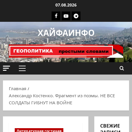
Перейти
07.08.2026
к
Facebook
Youtube
Телеграмм
содержимому
группа
ХАЙФАИНФО
ХАЙФАИНФО
Основное
меню
Главная
Александр Костенко. Фрагмент из поэмы. НЕ ВСЕ
СОЛДАТЫ ГИБНУТ НА ВОЙНЕ
СВЕЖИЕ
Литературная гостиная