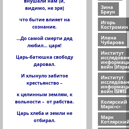
внушали нам (и,
Зина
видимо, не зря)
Браун
что бытие влияет на
Игорь
Костромин
сознание.
Илана
…До самой смерти дед
Чубарова
любил… царя!
Институт
исследова
Царь-батюшка свободу
информац
даровал.
войн (Изра
И хлынуло забитое
Институт
исследова
крестьянство –
информац
войн ISIWIS
к целинным землям, к
Колярский
вольности – от рабства.
Марк»с»
Царь хлеба и земли не
Марк
отбирал.
Котлярски