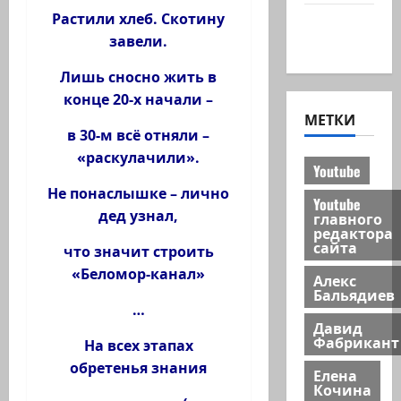
Растили хлеб. Скотину
Хайфа
завели.
новости
Лишь сносно жить в
конце 20-х начали –
МЕТКИ
в 30-м всё отняли –
«раскулачили».
Youtube
Не понаслышке – лично
Youtube
дед узнал,
главного
редактора
сайта
что значит строить
«Беломор-канал»
Алекс
Бальядиев
…
Давид
Фабрикант
На всех этапах
обретенья знания
Елена
Кочина