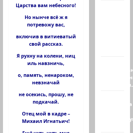
Царства вам небесного!
Мордехай
Давид,
Но нынче всё ж я
сторонник
потревожу вас,
правых
сил,
включив в витиеватый
один из
свой рассказ.
самых…
Я рухну на колени, ниц
Ливан
иль навзничь,
разочарова
о, память, ненароком,
нерасшире
невзначай
пилотными
не осекись, прошу, не
Маша и
подкачай.
Капитолина
— те, кто
Отец мой в кадре –
координиру
Михаил Игнатьич!
работу…