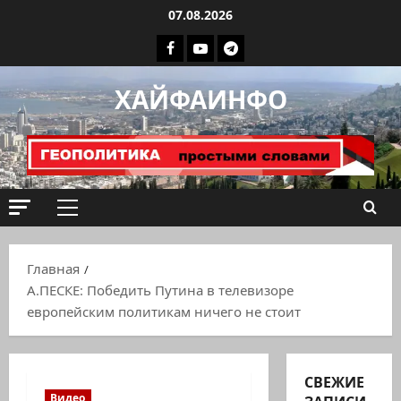
Перейти
07.08.2026
к
Facebook
Youtube
Телеграмм
содержимому
группа
ХАЙФАИНФО
ХАЙФАИНФО
Основное
меню
Главная
А.ПЕСКЕ: Победить Путина в телевизоре
европейским политикам ничего не стоит
СВЕЖИЕ
Видео