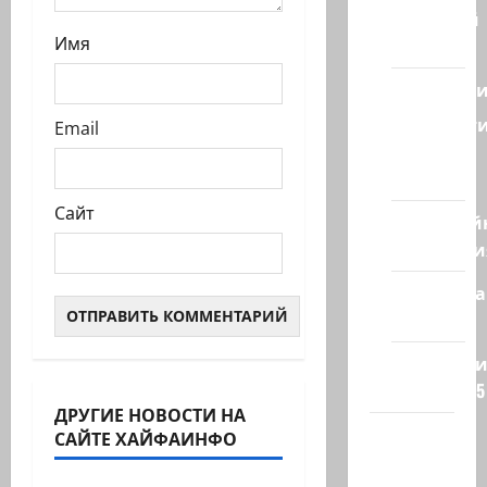
Ближний
Имя
Восток
Геополит
Новост
Email
из
стран
Сайт
Кибервой
Технологи
Полемика
на сайте
Редколеги
сайта 2025
ДРУГИЕ НОВОСТИ НА
Хайфа
САЙТЕ ХАЙФАИНФО
Видео
новости