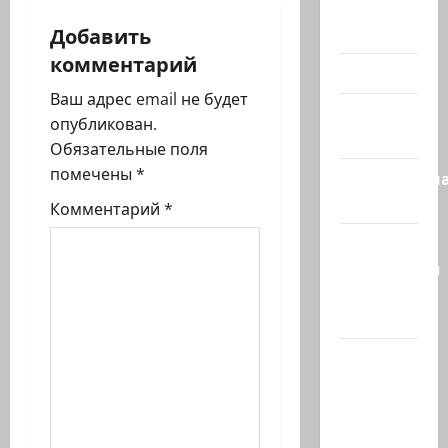
я
Помним
Добавить
Холокост
з
комментарий
Видео
а
Ваш адрес email не будет
Израиль
п
опубликован.
сегодня
Обязательные поля
и
помечены
*
Литературн
гостиная
с
Комментарий
*
Марк
и
Котлярский
Телеграмм
Канал
Наш мир
— взгляд
из
Израиля