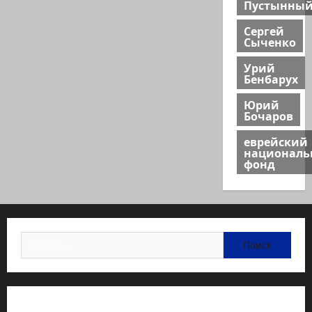
Пустынны
Сергей
Сыченко
Урий
Бенбарух
Юрий
Бочаров
еврейский
национал
фонд
Найти:
Статьи об медицине Израиля