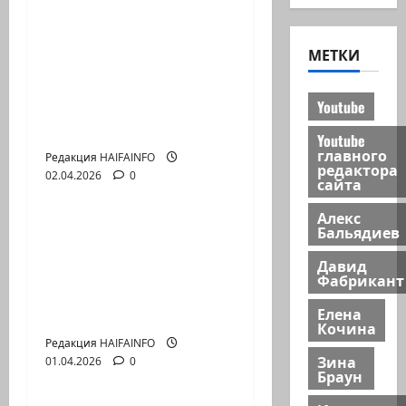
Война и нефть очень
дорогая паника: кто
МЕТКИ
на самом деле
заработал на «25%
Youtube
потерь» в
Персидском Заливе?
Youtube
главного
Редакция HAIFAINFO
редактора
02.04.2026
0
Видео
сайта
Алекс
Почему Global Peace
Бальядиев
Index искажает
Давид
реальную картину
Фабрикант
войн и конфликтов в
Елена
мире
Кочина
Редакция HAIFAINFO
Зина
01.04.2026
0
Видео
Браун