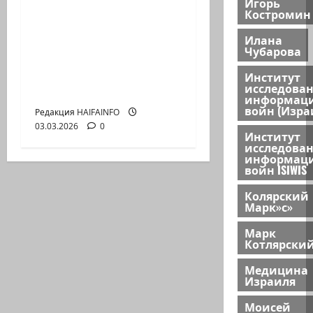
Игорь
Р.ИЩЕНКО: Действия
Костромин
против Ирана Россия
Илана
и Китай
Чубарова
рассматривают как
прокси войну против
Институт
исследова
себя
информац
войн (Изра
Редакция HAIFAINFO
03.03.2026
0
Институт
исследова
информац
войн ISIWIS
Колярский
Марк»с»
Марк
Котлярски
Медицина
Израиля
Моисей