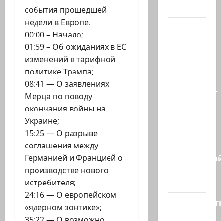
в…
события прошедшей
недели в Европе.
В
00:00 – Начало;
Ормузском
01:59 – Об ожиданиях в ЕС
проливе
изменений в тарифной
иранцы
политике Трампа;
обстреляли
08:41 — О заявлениях
очередное…
Мерца по поводу
Есть
окончания войны на
такая
Украине;
партия?
15:25 — О разрыве
В
соглашения между
израильско
Германией и Францией о
политике
производстве нового
снова…
истребителя;
24:16 — О европейском
Министерст
«ядерном зонтике»;
утвердило
35:22 — О возможно