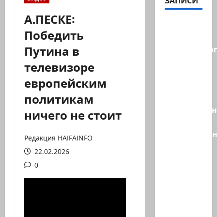
ЗАПИСИ
А.ПЕСКЕ:
Правые
Победить
без
Путина в
религиозно
диктата:
телевизоре
партия
европейским
Эрдана
политикам
и
Эдельштейн
ничего не стоит
даёт
русскоязыч
Редакция HAIFAINFO
Израилю
22.02.2026
новый
0
выбор
ВМС
Израиля
проводят