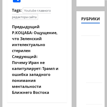
Tags:
Youtube главного
редактора сайта
РУБРИКИ
Н
Предыдущий
Актуально
Р.КОЦАБА: Ощущение,
а
что Зеленский
Архив
интелектуально
в
статей
стерилен
сайта
и
Следующий:
Новости
Почему Иран не
г
на
капитулирует: Трамп и
сайте
ошибка западного
а
(архив)
понимания
ц
ментальности
Новости
Ближнего Востока
Хайфы
и
(архив)