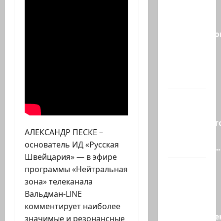
массовые
учения в
Средиземно
и…
А вам
слабо?!
Началось
или
продолжаетс
АЛЕКСАНДР ПЕСКЕ –
В Сирии
основатель ИД «Русская
произошёл…
Швейцария» — в эфире
А, вот, и
программы «Нейтральная
хорошая
зона» телеканала
новость
Вальдман-LINE
«Смотрич
комментирует наиболее
высокомерен
значимые и резонансные