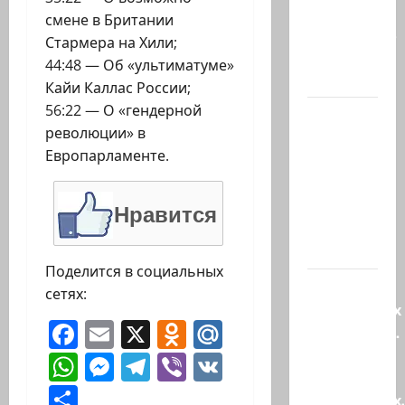
113
смене в Британии
миллионов
Стармера на Хили;
шекелей
44:48 — Об «ультиматуме»
для…
Кайи Каллас России;
56:22 — О «гендерной
Вот, что
революции» в
бывает,
Европарламенте.
когда
еврей
случайно
Нравится
въезжает
в…
Поделится в социальных
Клуб
сетях:
гениальных
Facebook
Email
X
Odnoklassniki
Mail.Ru
психопатов.
Наша
WhatsApp
Messenger
Telegram
Viber
VK
книга о
Отправить
странностях