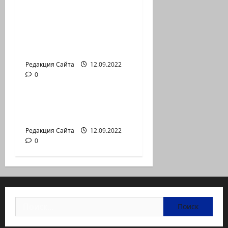
Коэна и Рона Лешема
— коммуникат
аг.Партизан
Входящие
Редакция Сайта
12.09.2022
0
Новости на сайте (архив)
Неизбежность пути
перемен
Редакция Сайта
12.09.2022
0
Найти: