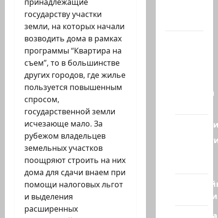
принадлежащие
Телеграмм
государству участки
Канал
земли, на которых начали
возводить дома в рамках
Наш мир
программы “Квартира на
— взгляд
съем”, то в большинстве
из
других городов, где жилье
Израиля
пользуется повышенным
Ближний
спросом,
Восток
государственной земли
исчезающе мало. За
Геополит
рубежом владельцев
Новост
земельных участков
из
поощряют строить на них
стран
дома для сдачи внаем при
Кибервой
помощи налоговых льгот
Технологи
и выделения
расширенных
Полемика