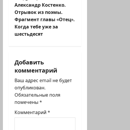
и
Александр Костенко.
Отрывок из поэмы.
г
Фрагмент главы «Отец».
Когда тебе уже за
а
шестьдесят
ц
и
Добавить
я
комментарий
з
Ваш адрес email не будет
опубликован.
а
Обязательные поля
п
помечены
*
Комментарий
*
и
с