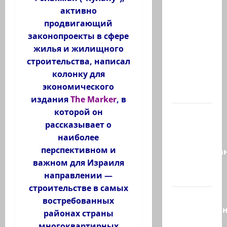
Часть 2-я
активно
6.
продвигающий
Сегодня
законопроекты в сфере
вечером
жилья и жилищного
они
строительства, написал
проводят
колонку для
Йоава
экономического
через…
издания
The Marker
, в
которой он
Это пост
рассказывает о
Шломо
наиболее
Фильбера,
перспективном и
опубликова
важном для Израиля
незадолго
направлении —
до…
строительстве в самых
Вы
востребованных
необразова
районах страны
«Вы
многоквартирных