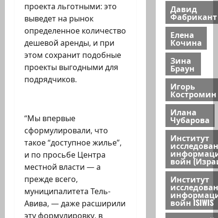
проекта льготными: это
Давид
Фабрикант
выведет на рынок
определенное количество
Елена
Кочина
дешевой аренды, и при
этом сохранит подобные
Зина
проекты выгодными для
Браун
подрядчиков.
Игорь
Костромин
Илана
“Мы впервые
Чубарова
сформулировали, что
Институт
такое “доступное жилье”,
исследова
информац
и по просьбе Центра
войн (Изра
местной власти — а
Институт
прежде всего,
исследова
муниципалитета Тель-
информац
войн ISIWIS
Авива, — даже расширили
эту формулировку, в