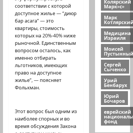
Колярский
Марк»с»
соответствии с которой
доступное жилье — “диюр
Марк
бар асага” — это
Котлярски
квартиры, стоимость
Медицина
которых на 20%-40% ниже
Израиля
рыночной. Единственным
Моисей
вопросом осталось, как
Пустынны
именно отбирать
Сергей
льготников, имеющих
Сыченко
право на доступное
Урий
жилье”, — поясняет
Бенбарух
Фолькман.
Юрий
Бочаров
еврейский
Этот вопрос был одним из
национал
наиболее спорных и во
фонд
время обсуждения Закона