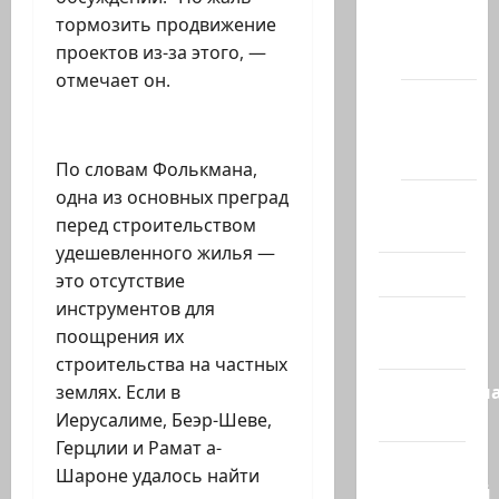
на
тормозить продвижение
сайте
проектов из-за этого, —
(архив)
отмечает он.
Новости
Хайфы
(архив)
По словам Фолькмана,
одна из основных преград
Помним
перед строительством
Холокост
удешевленного жилья —
Видео
это отсутствие
инструментов для
Израиль
поощрения их
сегодня
строительства на частных
Литературн
землях. Если в
гостиная
Иерусалиме, Беэр-Шеве,
Герцлии и Рамат а-
Марк
Шароне удалось найти
Котлярский