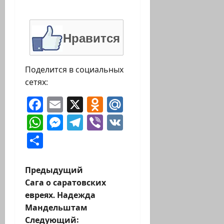
Нравится
Поделится в социальных
сетях:
Facebook
Email
X
Odnoklassniki
Mail.Ru
WhatsApp
Messenger
Telegram
Viber
VK
Отправить
Н
Предыдущий
Сага о саратовских
а
евреях. Надежда
Мандельштам
в
Следующий: