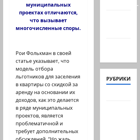
заседании…
муниципальных
проектах отличаются,
@markkot56
что вызывает
posted a
многочисленные споры.
video
А вы так
можете?
Рои Фолькман в своей
статье указывает, что
модель отбора
льготников для заселения
РУБРИКИ
в квартиры со скидкой за
аренду на основании их
Актуально
доходов, как это делается
Архив
в ряде муниципальных
статей
проектов, является
сайта
проблематичной и
требует дополнительных
Новости
обсуждений. “Но жаль