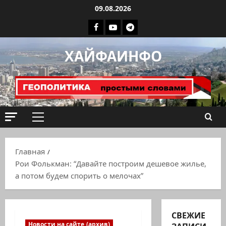
Перейти
09.08.2026
к
Facebook
Youtube
Телеграмм
содержимому
группа
ХАЙФАИНФО
ХАЙФАИНФО
Основное
меню
Главная
Рои Фолькман: “Давайте построим дешевое жилье,
а потом будем спорить о мелочах”
СВЕЖИЕ
Новости на сайте (архив)