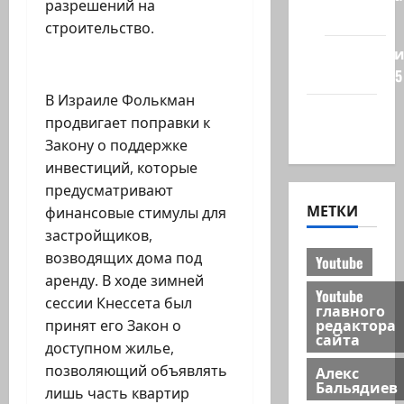
разрешений на
на сайте
строительство.
Редколеги
сайта 2025
В Израиле Фолькман
Хайфа
продвигает поправки к
новости
Закону о поддержке
инвестиций, которые
предусматривают
МЕТКИ
финансовые стимулы для
застройщиков,
возводящих дома под
Youtube
аренду. В ходе зимней
Youtube
сессии Кнессета был
главного
редактора
принят его Закон о
сайта
доступном жилье,
позволяющий объявлять
Алекс
Бальядиев
лишь часть квартир