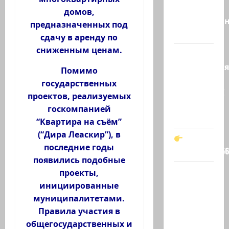
просто
домов,
необразован
предназначенных под
…
сдачу в аренду по
сниженным ценам.
Вот,
оказывается
Помимо
кто спас
государственных
Зеленского!
проектов, реализуемых
Он —
госкомпанией
мой…
“Квартира на съём”
(“Дира Леаскир”), в
последние годы
t.me/markkot5
появились подобные
Обидели…
проекты,
Эйнав
инициированные
Цангаукер
муниципалитетами.
выдворили
Правила участия в
с
общегосударственных и