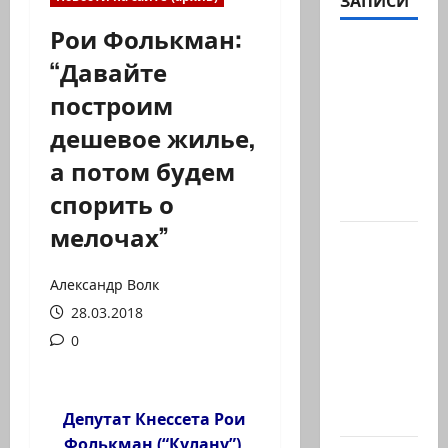
ЗАПИСИ
Рои Фолькман:
Вице-
“Давайте
президент
построим
США
Дж.Д.Вэнс
дешевое жилье,
обо всей
а потом будем
ситуации
спорить о
с…
мелочах”
Абу-
Даби,
Александр Волк
которого
28.03.2018
не видно
в
0
заголовках
Когда в
мире…
Депутат Кнессета Рои
Фолькман (“Кулану”),