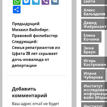
WhatsApp
Messenger
Telegram
Viber
VK
сайта
Отправить
Алекс
Бальядиев
Давид
Н
Предыдущий
Фабрикант
Михаил Вайнберг.
а
Елена
Правовой филибастер
Кочина
Следующий:
в
Семья репатриантов из
Зина
Браун
и
Цфата 20 лет скрывает
дочь-инвалида от
Игорь
г
Костромин
депортации
а
Илана
Чубарова
ц
Институт
Добавить
исследова
и
информац
комментарий
войн (Изра
я
Ваш адрес email не будет
Институт