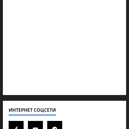
Наш мир — взгляд из Израиля
Ближний Восток
Геополитика
Новости из стран
Кибервойна Технология
Полемика на сайте
Редколегия сайта 2025
Хайфа новости
ИНТЕРНЕТ СОЦСЕТИ