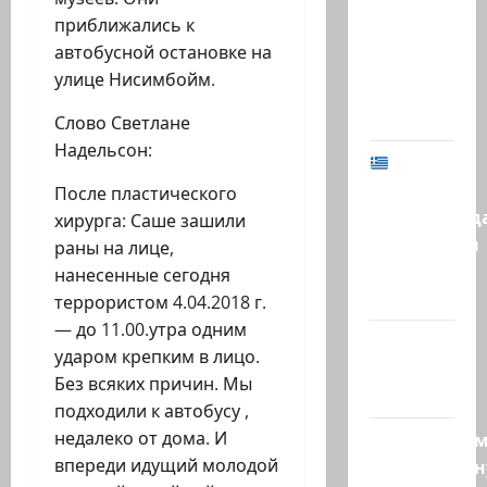
Нетаниягу
приближались к
не
автобусной остановке на
хватило
улице Нисимбойм.
ровно
одного…
Слово Светлане
Надельсон:
МИД
Израиля
После пластического
предупрежд
хирурга: Саше зашили
израильтян
раны на лице,
в
нанесенные сегодня
Греции:…
террористом 4.04.2018 г.
— до 11.00.утра одним
@markkot56
ударом крепким в лицо.
posted a
Без всяких причин. Мы
video
подходили к автобусу ,
недалеко от дома. И
Продолжае
впереди идущий молодой
традиционн