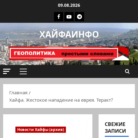
Перейти
09.08.2026
к
Facebook
Youtube
Телеграмм
содержимому
группа
ХАЙФАИНФО
ХАЙФАИНФО
Основное
меню
Главная
Хайфа. Жестокое нападение на еврея. Теракт?
СВЕЖИЕ
Новости Хайфы (архив)
ЗАПИСИ