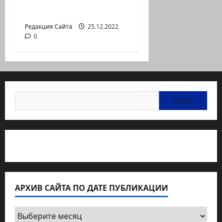
против дороговизны
жизни
Редакция Сайта
25.12.2022
0
Найти:
Статьи об медицине Израиля
АРХИВ САЙТА ПО ДАТЕ ПУБЛИКАЦИИ
Архив