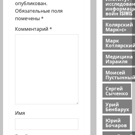
исследова
опубликован.
з
информац
Обязательные поля
войн ISIWIS
помечены
*
а
Колярский
Марк»с»
Комментарий
*
п
Марк
Котлярски
и
Медицина
с
Израиля
и
Моисей
Пустынны
Сергей
Сыченко
Урий
Бенбарух
Имя
Юрий
Бочаров