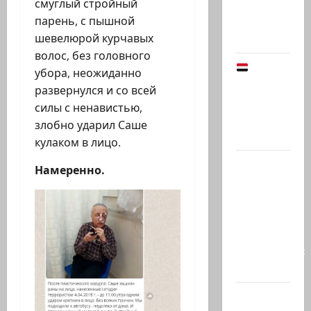
смуглый стройный
рубрику
парень, с пышной
психолога
шевелюрой курчавых
Елены…
волос, без головного
Йемен
убора, неожиданно
снова на
развернулся и со всей
пороге
силы с ненавистью,
большой
злобно ударил Саше
войны:…
кулаком в лицо.
Что
Намеренно.
покупать,
когда
продавать
и к чему
готовиться:
…
Президент