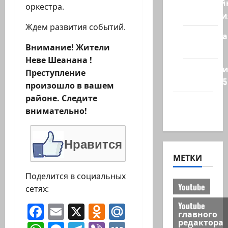
Кибервой
оркестра.
Технологи
Ждем развития событий.
Полемика
Внимание! Жители
на сайте
Неве Шеанана !
Редколеги
Преступление
сайта 2025
произошло в вашем
районе. Следите
Хайфа
внимательно!
новости
Нравится
МЕТКИ
Поделится в социальных
Youtube
сетях:
Youtube
Facebook
Email
X
Odnoklassniki
Mail.Ru
главного
редактора