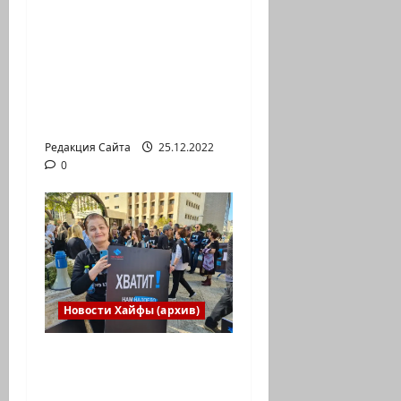
Израильская сборная
впервые приняла
участие в
Международной
юниорской научной
олимпиаде
Редакция Сайта
25.12.2022
0
Новости Хайфы (архив)
В Хайфе прошла
демонстрация