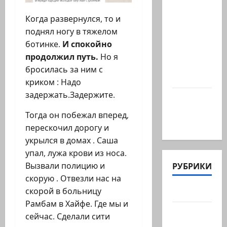
Ирана —
КСИРу:
Когда развернулся, то и
«Зачем
поднял ногу в тяжелом
война с
ботинке.
И спокойно
США,
продолжил путь.
Но я
когда
бросилась за ним с
мы…
криком : Надо
задержать.Задержите.
Козел,
козел, а
Тогда он побежал вперед,
умный…
перескочил дорогу и
укрылся в домах . Саша
упал, лужа крови из носа.
РУБРИКИ
Вызвали полицию и
скорую . Отвезли нас на
скорой в больницу
Актуально
Рамбам в Хайфе. Где мы и
Архив
сейчас. Сделали сити
статей