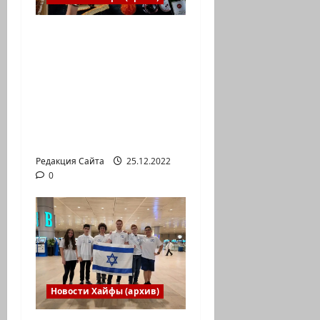
Есть установка
весело встретить
Новый год» или
«Реальность, данная
нам в ощущениях».
Коммуникат от
агентства «партизан»
Редакция Сайта
25.12.2022
0
Новости Хайфы (архив)