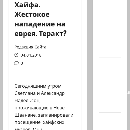
Хайфа.
Министр
Жестокое
Нир
нападение на
Баркат
на
еврея. Теракт?
рабочей
встрече с
Редакция Сайта
послом…
04.04.2018
Очередной
0
скандал
в сети.
Молодой
Сегодняшним утром
религиозны
Светлана и Александр
парень
Надельсон,
в…
проживающие в Неве-
Шаанане, запланировали
В 2019-м
посещение хайфских
Биньямину
музеев. Они