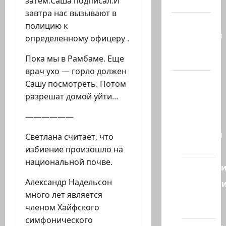
затем.Саша подписал.И
гостиная
завтра нас вызывают в
Марк
полицию к
Котлярский
определенному офицеру .
Телеграмм
Пока мы в Рамбаме. Еще
Канал
врач ухо — горло должен
Наш мир
Сашу посмотреть. Потом
— взгляд
разрешат домой уйти…
из
——————
Израиля
Ближний
Светлана считает, что
Восток
избиение произошло на
национальной почве.
Геополит
Александр Надельсон
Новост
много лет является
из
членом Хайфского
стран
симфонического