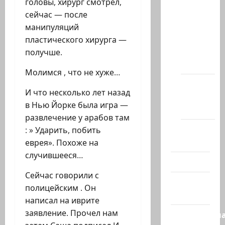
головы, хирург смотрел,
сайта
сейчас — после
Новости
манипуляций
на
пластического хирурга —
сайте
получше.
(архив)
Молимся , что не хуже…
Новости
И что несколько лет назад
Хайфы
в Нью Йорке была игра —
(архив)
развлечение у арабов там
Помним
: » Ударить, побить
Холокост
еврея». Похоже на
случившееся…
Видео
Сейчас говорили с
Израиль
полицейским . Он
сегодня
написал на иврите
заявление. Прочел нам
Литературн