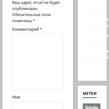
Ваш адрес email не будет
из
з
опубликован.
стран
Обязательные поля
а
Кибервой
помечены
*
Технологи
п
Комментарий
*
Полемика
и
на сайте
с
Редколеги
и
сайта 2025
Хайфа
новости
МЕТКИ
Имя
Youtube