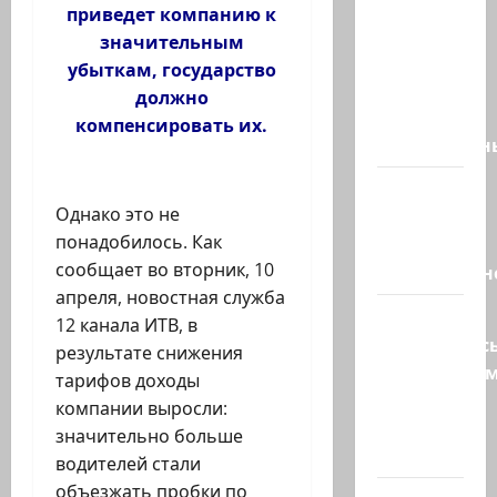
Голос
приведет компанию к
одинокого
значительным
в
убыткам, государство
пустыне
должно
Левый
компенсировать их.
общественн
Президент
Однако это не
Трамп о
понадобилось. Как
мире
сообщает во вторник, 10
искусственн
апреля, новостная служба
Турция
12 канала ИТВ, в
возмутилас
результате снижения
нарушение
тарифов доходы
границ
компании выросли:
— в
значительно больше
регионе…
водителей стали
объезжать пробки по