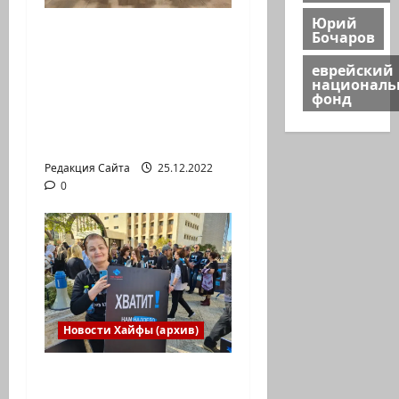
Юрий
Израильская сборная
Бочаров
впервые приняла
еврейский
участие в
национал
фонд
Международной
юниорской научной
олимпиаде
Редакция Сайта
25.12.2022
0
Новости Хайфы (архив)
В Хайфе прошла