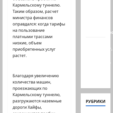
Кара
Кармельскому туннелю.
божья? 4
Таким образом, расчет
августа,
министра финансов
во время
оправдался: когда тарифы
матча
на пользование
региональн
платными трассами
Что
низкие, объем
происходит,
приобретенных услуг
когда
растет.
палестинец
приезжает
работать
Благодаря увеличению
в…
количества машин,
проезжающих по
Кармельскому туннелю,
разгружаются наземные
РУБРИКИ
дороги Хайфы,