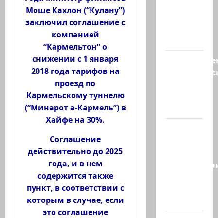
ХАМАСа
Моше Кахлон (“Кулану”)
вредны
заключил соглашение с
для
компанией
нашего…
“Кармельтон” о
снижении с 1 января
Могуществе
2018 года тарифов на
мусульманс
проезд по
страны
Кармельскому туннелю
создают
(“Минарот а-Кармель”) в
новый…
Хайфе на 30%.
Сегодня
Соглашение
отмечается
действительно до 2025
день
года, и в нем
подкаблучн
содержится также
Кто
пункт, в соответствии с
таковой
которым в случае, если
-…
это соглашение