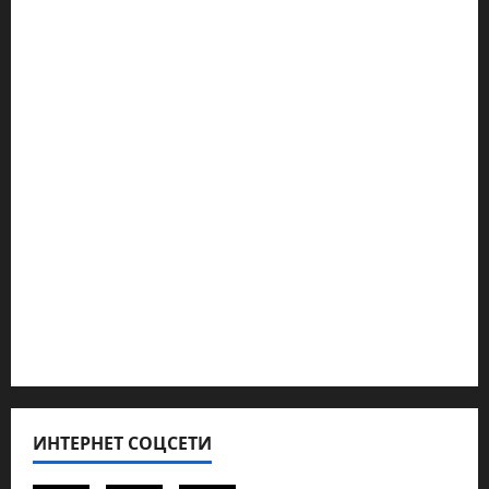
Марк Котлярский Телеграмм Канал
Наш мир — взгляд из Израиля
Ближний Восток
Геополитика
Новости из стран
Кибервойна Технология
Полемика на сайте
Редколегия сайта 2025
Хайфа новости
ИНТЕРНЕТ СОЦСЕТИ