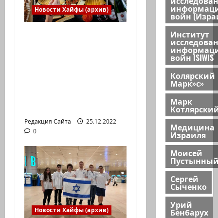
исследова
информац
Новости Хайфы (архив)
войн (Изра
Институт
Есть установка
исследова
весело встретить
информац
войн ISIWIS
Новый год» или
«Реальность, данная
Колярский
Марк»с»
нам в ощущениях».
Коммуникат от
Марк
агентства «партизан»
Котлярски
Редакция Сайта
25.12.2022
Медицина
0
Израиля
Моисей
Пустынны
Сергей
Сыченко
Урий
Новости Хайфы (архив)
Бенбарух