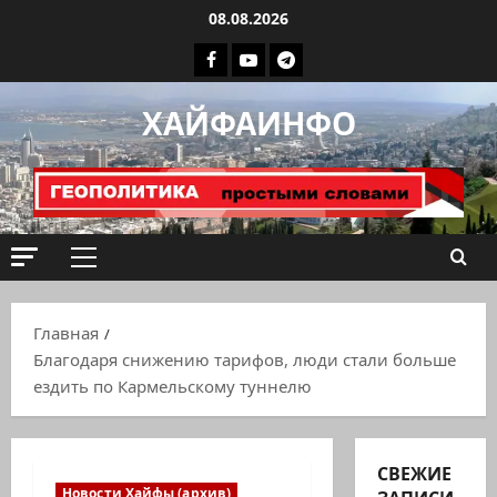
Перейти
08.08.2026
к
Facebook
Youtube
Телеграмм
содержимому
группа
ХАЙФАИНФО
ХАЙФАИНФО
Основное
меню
Главная
Благодаря снижению тарифов, люди стали больше
ездить по Кармельскому туннелю
СВЕЖИЕ
Новости Хайфы (архив)