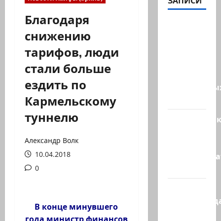
ЗАПИСИ
Благодаря
США
снижению
одобрили
тарифов, люди
продажу
5250
стали больше
зенитных
ездить по
управляемы
Кармельскому
ракет к…
туннелю
Макаронни
рехнулись?
Александр Волк
Высший
10.04.2018
администр
суд…
0
Зини
предупрежда
В конце минувшего
обещания
года министр финансов