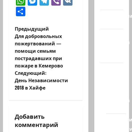
WhatsApp
Messenger
Telegram
Viber
VK
сегодня
Отправить
Литературн
гостиная
Н
Предыдущий
Марк
Для добровольных
а
Котлярский
пожертвований —
Телеграмм
помощи семьям
в
Канал
пострадавших при
и
пожаре в Кемерово
Наш мир
Следующий:
— взгляд
г
День Независимости
из
2018 в Хайфе
а
Израиля
Ближний
ц
Восток
и
Добавить
Геополит
комментарий
я
Новост