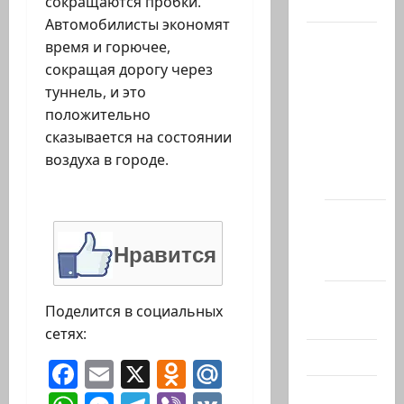
сокращаются пробки.
Актуально
Автомобилисты экономят
Архив
время и горючее,
статей
сокращая дорогу через
сайта
туннель, и это
Новости
положительно
на
сказывается на состоянии
сайте
воздуха в городе.
(архив)
Новости
Хайфы
Нравится
(архив)
Помним
Поделится в социальных
Холокост
сетях:
Видео
Facebook
Email
X
Odnoklassniki
Mail.Ru
Израиль