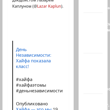
дзюдоистом Лазарем
мире
Каплуном (@
Lazar Kaplun
).
искусственн
Турция
возмутилас
нарушение
границ
— в
регионе…
День
Независимости:
Кара
Хайфа показала
божья? 4
класс!
августа,
во время
#хайфа
матча
#хайфаэтомы
региональн
#деньнезависимости
Что
Опубликовано
происходит,
Хайфа — это мы
19