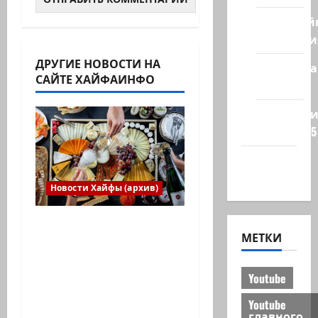
Кибервой
Технологи
ДРУГИЕ НОВОСТИ НА
Полемика
САЙТЕ ХАЙФАИНФО
на сайте
Редколеги
сайта 2025
Хайфа
новости
Новости Хайфы (архив)
Есть установка
МЕТКИ
весело встретить
Новый год» или
«Реальность, данная
Youtube
нам в ощущениях».
Youtube
Коммуникат от
главного