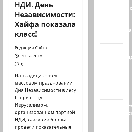
НДИ. День
Макаронни
Независимости:
рехнулись?
Хайфа показала
Высший
администр
класс!
суд…
Редакция Сайта
Зини
20.04.2018
предупрежда
обещания
0
ХАМАСа
На традиционном
вредны
массовом праздновании
для
Дня Независимости в лесу
нашего…
Шореш под
Иерусалимом,
Могуществе
организованном партией
мусульманс
НДИ, хайфские борцы
страны
провели показательные
создают