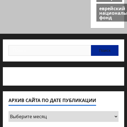
еврейский
национал
фонд
Найти:
Статьи об медицине Израиля
АРХИВ САЙТА ПО ДАТЕ ПУБЛИКАЦИИ
Архив
сайта