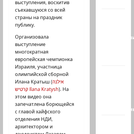
выступления, восхитив
новый…
съехавшуюся со всей
Сегодня
страны на праздник
отмечается
публику.
день
Организовала
подкаблучн
выступление
Кто
многократная
таковой
европейская чемпионка
-…
Израиля, участница
Голос
олимпийской сборной
одинокого
Илана Кратыш (
אילנה
в
קרטיש Ilana Kratysh
). На
пустыне
этом видео она
Левый
запечатлена борющейся
общественн
с главой хайфского
отделения НДИ,
Президент
ар
хитектором и
Трамп о