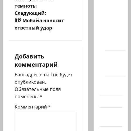
темноты
статей
в
Следующий:
сайта
и
012 Мобайл наносит
Новости
ответный удар
на
г
сайте
а
(архив)
Добавить
Новости
ц
комментарий
Хайфы
и
(архив)
Ваш адрес email не будет
я
опубликован.
Помним
Обязательные поля
Холокост
з
помечены
*
Видео
а
Комментарий
*
Израиль
п
сегодня