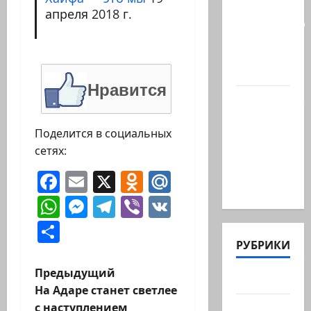
когда
апреля 2018 г.
палестинец
приезжает
работать
в…
Нравится
Ожидается,
что
Поделится в социальных
Саудовская
сетях:
Аравия,
Турция и
Facebook
Email
X
Odnoklassniki
Mail.Ru
Пакистан…
WhatsApp
Messenger
Telegram
Viber
VK
Отправить
РУБРИКИ
Н
Предыдущий
Актуально
На Адаре станет светлее
а
с наступлением
Архив