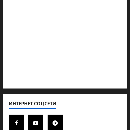
Наш мир — взгляд из Израиля
Ближний Восток
Геополитика
Новости из стран
Кибервойна Технология
Полемика на сайте
Редколегия сайта 2025
Хайфа новости
ИНТЕРНЕТ СОЦСЕТИ