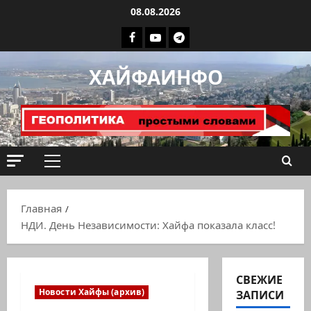
Перейти
08.08.2026
к
Facebook
Youtube
Телеграмм
содержимому
группа
ХАЙФАИНФО
ХАЙФАИНФО
Основное
меню
Главная
НДИ. День Независимости: Хайфа показала класс!
СВЕЖИЕ
Новости Хайфы (архив)
ЗАПИСИ