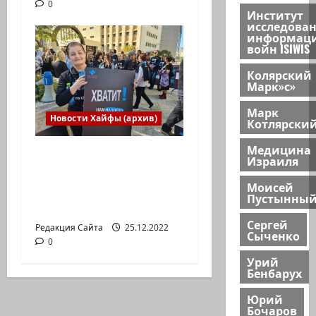
0
Институт
исследова
информац
войн ISIWIS
Колярский
Марк»с»
Марк
Новости Хайфы (архив)
Котлярски
Медицина
В Хайфе прошла
Израиля
демонстрация
Моисей
против дороговизны
Пустынны
жизни
Сергей
Редакция Сайта
25.12.2022
Сыченко
0
Урий
Бенбарух
Юрий
Бочаров