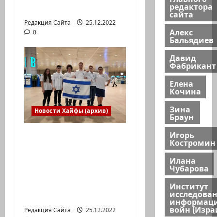
редактора
агентства «партизан»
сайта
Редакция Сайта
25.12.2022
Алекс
0
Бальядиев
Давид
Фабрикант
Елена
Кочина
Зина
Новости Хайфы (архив)
Браун
Игорь
Израильская сборная
Костромин
впервые приняла
участие в
Илана
Чубарова
Международной
юниорской научной
Институт
исследова
олимпиаде
информац
войн (Изра
Редакция Сайта
25.12.2022