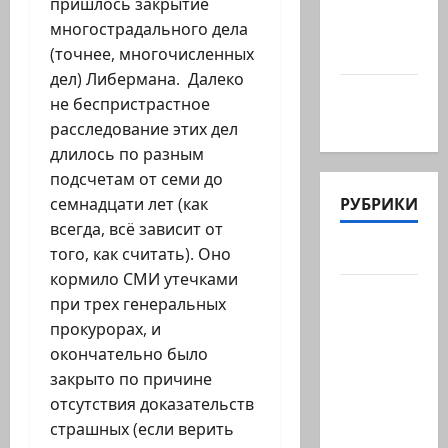
@markkot56
пришлось закрытие
posted a
многострадального дела
video
(точнее, многочисленных
дел) Либермана. Далеко
А вы так
не беспристрастное
можете?
расследование этих дел
длилось по разным
подсчетам от семи до
РУБРИКИ
семнадцати лет (как
всегда, всё зависит от
Актуально
того, как считать). Оно
кормило СМИ утечками
Архив
при трех генеральных
статей
прокурорах, и
сайта
окончательно было
Новости
закрыто по причине
на
отсутствия доказательств
сайте
страшных (если верить