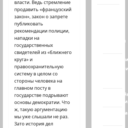
власти. Ведь стремление
продавить «французский
Наш мир
закон», закон о запрете
— взгляд
публиковать
из
рекомендации полиции,
Израиля
нападки на
Ближний
государственных
Восток
свидетелей из «ближнего
Геополит
круга» и
правоохранительную
Новост
систему в целом со
из
стороны человека на
стран
главном посту в
Кибервой
государстве подрывают
Технологи
основы демократии. Что
ж, такую аргументацию
Полемика
мы уже слышали не раз.
на сайте
Зато история дел