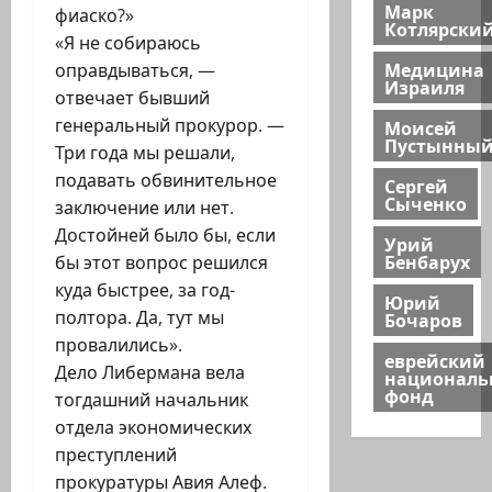
Марк
фиаско?»
Котлярски
«Я не собираюсь
Медицина
оправдываться, —
Израиля
отвечает бывший
генеральный прокурор. —
Моисей
Пустынны
Три года мы решали,
подавать обвинительное
Сергей
Сыченко
заключение или нет.
Достойней было бы, если
Урий
Бенбарух
бы этот вопрос решился
куда быстрее, за год-
Юрий
полтора. Да, тут мы
Бочаров
провалились».
еврейский
Дело Либермана вела
национал
фонд
тогдашний начальник
отдела экономических
преступлений
прокуратуры Авия Алеф.