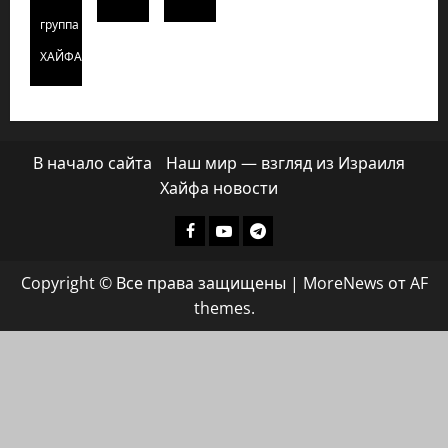
группа
ХАЙФАИНФО
В начало сайта
Наш мир — взгляд из Израиля
Хайфа новости
Facebook
Youtube
Телеграмм
группа
Copyright © Все права защищены
|
MoreNews
от AF
ХАЙФАИНФО
themes.