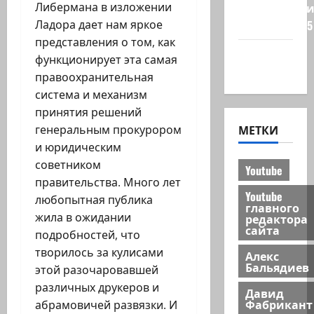
Либермана в изложении
Редколеги
Ладора дает нам яркое
сайта 2025
представления о том, как
Хайфа
функционирует эта самая
новости
правоохранительная
система и механизм
принятия решений
МЕТКИ
генеральным прокурором
и юридическим
советником
Youtube
правительства. Много лет
Youtube
любопытная публика
главного
жила в ожидании
редактора
сайта
подробностей, что
творилось за кулисами
Алекс
Бальядиев
этой разочаровавшей
различных друкеров и
Давид
Фабрикант
абрамовичей развязки. И