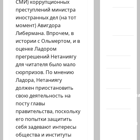
(архив)
СМИ) коррупционных
преступлений министра
Новости
иностранных дел (на тот
Хайфы
момент) Авигдора
(архив)
Либермана. Впрочем, в
истории с Ольмертом, и в
Помним
оценке Ладором
Холокост
прегрешений Нетаниягу
Видео
для читателя было мало
сюрпризов. По мнению
Израиль
Ладора, Нетаниягу
сегодня
должен приостановить
Литературн
свою деятельность на
гостиная
посту главы
правительства, поскольку
Марк
его попытки защитить
Котлярский
себя задевают интересы
Телеграмм
общества и институты
Канал