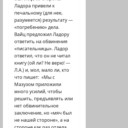
Ладора привели к
печальному (для нее,
разумеется) результату —
«погребению» дела.
Вайц предложил Ладору
ответить на обвинения
«писательницы». Ладор
ответил, что он не читал
книгу (ой ли? Не верю! —
Л.А.) и, мол, мало ли, кто
что пишет: «Мы с
Мазузом приложили
много усилий, чтобы
решить, предъявлять или
нет обвинительное
заключение, но «мяч был
не нашей стороне», а на
стороне как раз отдела