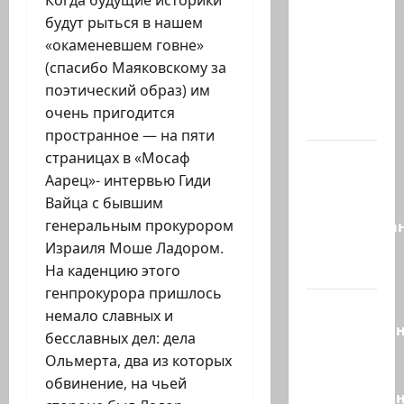
Когда будущие историки
Сегодня
будут рыться в нашем
вечером
«окаменевшем говне»
они
(спасибо Маяковскому за
проводят
поэтический образ) им
Йоава
очень пригодится
через…
пространное — на пяти
Это пост
страницах в «Мосаф
Шломо
Аарец»- интервью Гиди
Фильбера,
Вайца с бывшим
опубликова
генеральным прокурором
незадолго
Израиля Моше Ладором.
до…
На каденцию этого
генпрокурора пришлось
Вы
немало славных и
необразова
бесславных дел: дела
«Вы
Ольмерта, два из которых
просто
обвинение, на чьей
необразован