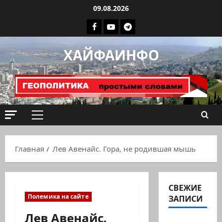
Перейти
09.08.2026
к
Facebook
Youtube
Телеграмм
содержимому
группа
ХАЙФАИНФО
ХАЙФАИНФО
Основное
меню
Главная
Лев Авенайс. Гора, не родившая мышь
СВЕЖИЕ
Полемика на сайте
ЗАПИСИ
Лев Авенайс.