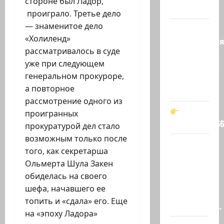
стороне был Ладор,
…
проиграло. Третье дело
— знаменитое дело
Вот,
«Холиленд»
оказывается
рассматривалось в суде
кто спас
уже при следующем
Зеленского!
генеральном прокуроре,
Он —
а повторное
мой…
рассмотрение одного из
проигранных
t.me/markkot5
прокуратурой дел стало
возможным только после
Обидели…
того, как секретарша
Эйнав
Ольмерта Шула Закен
Цангаукер
обиделась на своего
выдворили
шефа, начавшего ее
с
топить и «сдала» его. Еще
заседании…
на «эпоху Ладора»