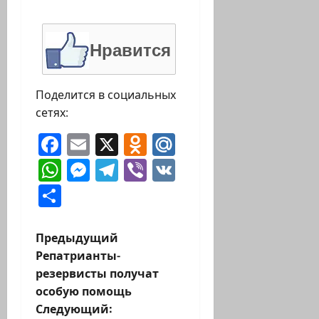
Нравится
Поделится в социальных
сетях:
Facebook
Email
X
Odnoklassniki
Mail.Ru
WhatsApp
Messenger
Telegram
Viber
VK
Отправить
Н
Предыдущий
Репатрианты-
а
резервисты получат
особую помощь
в
Следующий: