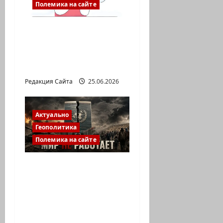
Полемика на сайте
Gov: личный кабинет,
который
действительно
упрощает жизнь
Редакция Сайта
25.06.2026
Актуально
Геополитика
Полемика на сайте
ООН заседает, войны
продолжаются:
почему перестал
работать мировой
порядок?