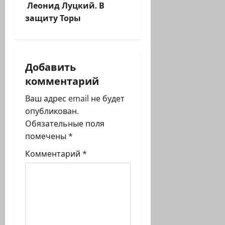
и
Леонид Луцкий. В
защиту Торы
г
а
Добавить
ц
комментарий
и
Ваш адрес email не будет
я
опубликован.
Обязательные поля
з
помечены
*
а
Комментарий
*
п
и
с