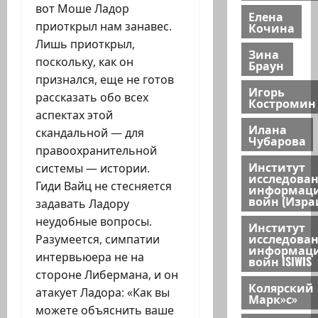
вот Моше Ладор
Елена
приоткрыл нам занавес.
Кочина
Лишь приоткрыл,
Зина
поскольку, как он
Браун
признался, еще не готов
Игорь
рассказать обо всех
Костромин
аспектах этой
Илана
скандальной — для
Чубарова
правоохранительной
Институт
системы — истории.
исследова
Гиди Вайц не стесняется
информац
войн (Изра
задавать Ладору
неудобные вопросы.
Институт
исследова
Разумеется, симпатии
информац
интервьюера не на
войн ISIWIS
стороне Либермана, и он
Колярский
атакует Ладора: «Как вы
Марк»с»
можете объяснить ваше