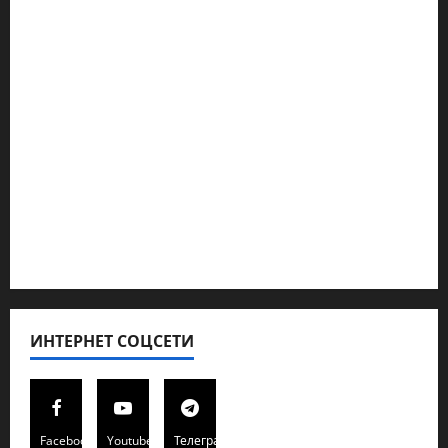
Ближний Восток
Геополитика
Новости из стран
Кибервойна Технология
Полемика на сайте
Редколегия сайта 2025
Хайфа новости
ИНТЕРНЕТ СОЦСЕТИ
Facebook
Youtube
Телеграмм