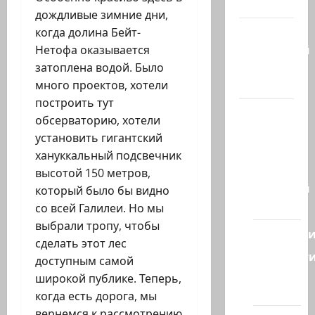
гостиная
дождливые зимние дни,
Марк
когда долина Бейт-
Котлярский
Нетофа оказывается
Телеграмм
затоплена водой. Было
Канал
много проектов, хотели
построить тут
Наш мир
обсерваторию, хотели
— взгляд
установить гигантский
из
хануккальный подсвечник
Израиля
высотой 150 метров,
Ближний
который было бы видно
Восток
со всей Галилеи. Но мы
выбрали тропу, чтобы
Геополит
сделать этот лес
Новост
доступным самой
из
широкой публике. Теперь,
стран
когда есть дорога, мы
вернемся к рассмотрению