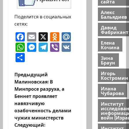
сайта
Алекс
Бальядиев
Поделится в социальных
сетях:
Давид
Фабрикант
Facebook
Email
X
Odnoklassniki
Mail.Ru
Елена
WhatsApp
Messenger
Telegram
Viber
VK
Кочина
Отправить
Зина
Браун
Игорь
Н
Предыдущий
Костромин
Малиновская: В
а
Илана
Минпросе разруха, а
Чубарова
Беннет проявляет
в
навязчивую
Институт
исследова
и
озабоченность делами
информац
войн (Изра
чужих министерств
г
Следующий:
Институт