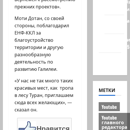
Кибервой
прежних проектов».
Технологи
Моти Дотан, со своей
Полемика
стороны, поблагодарил
на сайте
ЕНФ-ККЛ за
Редколеги
благоустройство
сайта 2025
территории и другую
разнообразную
Хайфа
деятельность по
новости
развитию Галилеи.
«У нас не так много таких
красивых мест, как тропа
МЕТКИ
в лесу Туран, приглашаем
сюда всех желающих», —
Youtube
сказал он.
Youtube
главного
редактора
Нравится