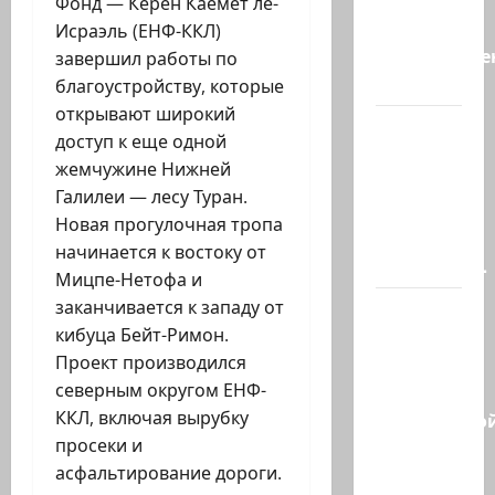
новость
Фонд — Керен Каемет ле-
«Смотрич
Исраэль (ЕНФ-ККЛ)
высокомерен
завершил работы по
в…
благоустройству, которые
открывают широкий
В
доступ к еще одной
Ормузском
жемчужине Нижней
проливе
Галилеи — лесу Туран.
иранцы
Новая прогулочная тропа
обстреляли
начинается к востоку от
очередное…
Мицпе-Нетофа и
заканчивается к западу от
Есть
кибуца Бейт-Римон.
такая
Проект производился
партия?
северным округом ЕНФ-
В
ККЛ, включая вырубку
израильско
просеки и
политике
асфальтирование дороги.
снова…