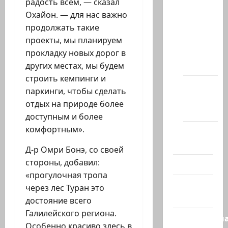
радость всем, — сказал
сайта
Охайон. — для нас важно
Новости
продолжать такие
на
проекты, мы планируем
сайте
прокладку новых дорог в
(архив)
других местах, мы будем
строить кемпинги и
Новости
паркинги, чтобы сделать
Хайфы
отдых на природе более
(архив)
доступным и более
комфортным».
Помним
Холокост
Д-р Омри Бонэ, со своей
стороны, добавил:
Видео
«прогулочная тропа
Израиль
через лес Туран это
сегодня
достояние всего
Галилейского региона.
Литературн
Особенно красиво здесь в