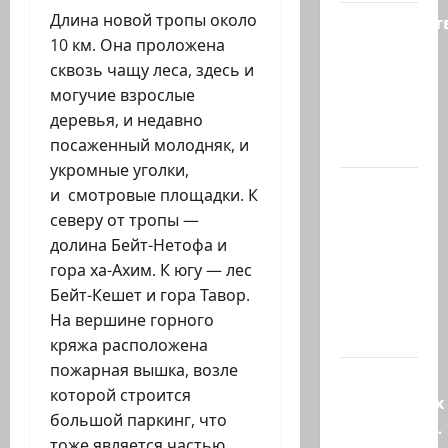
Длина новой тропы около
Министерст
10 км. Она проложена
утвердило
сквозь чащу леса, здесь и
113
могучие взрослые
миллионов
деревья, и недавно
шекелей
посаженный молодняк, и
для…
укромные уголки,
Вот, что
и смотровые площадки. К
бывает,
северу от тропы —
когда
долина Бейт-Нетофа и
еврей
гора ха-Ахим. К югу — лес
случайно
Бейт-Кешет и гора Тавор.
въезжает
На вершине горного
в…
кряжа расположена
пожарная вышка, возле
Клуб
которой строится
гениальных
большой паркинг, что
психопатов.
тоже является частью