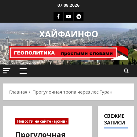
Перейти
07.08.2026
к
Facebook
Youtube
Телеграмм
содержимому
группа
ХАЙФАИНФО
ХАЙФАИНФО
Основное
меню
Главная
Прогулочная тропа через лес Туран
СВЕЖИЕ
Новости на сайте (архив)
ЗАПИСИ
Прогулочная