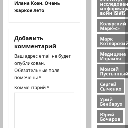
Илана Коэн. Очень
исследова
а
информац
жаркое лето
войн ISIWIS
ц
Колярский
Марк»с»
и
Добавить
Марк
я
Котлярски
комментарий
з
Медицина
Ваш адрес email не будет
Израиля
опубликован.
а
Моисей
Обязательные поля
Пустынны
п
помечены
*
Сергей
Комментарий
*
Сыченко
и
Урий
с
Бенбарух
и
Юрий
Бочаров