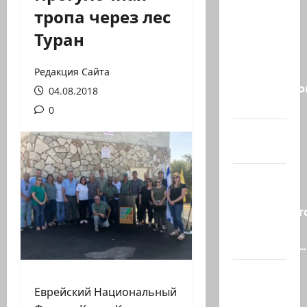
ВМС
тропа через лес
Израиля
Туран
проводят
массовые
учения в
Редакция Сайта
Средиземно
04.08.2018
и…
0
А вам
слабо?!
Началось
или
продолжаетс
В Сирии
произошёл…
А, вот, и
хорошая
Еврейский Национальный