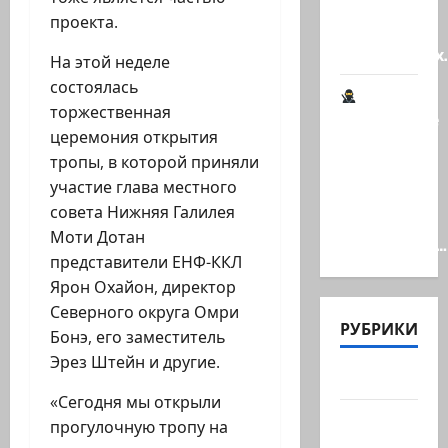
Наша
проекта.
книга о
странностях
На этой неделе
состоялась
торжественная
Шпионские
церемония открытия
страсти
тропы, в которой приняли
В
участие глава местного
Ашкелоне
совета Нижняя Галилея
— новое
Моти Дотан
шпионское…
представители ЕНФ-ККЛ
Ярон Охайон, директор
Северного округа Омри
РУБРИКИ
Бонэ, его заместитель
Эрез Штейн и другие.
Актуально
«Сегодня мы открыли
Архив
прогулочную тропу на
статей