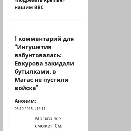
а
нашим ВВС
ц
и
1 комментарий для
я
“
Ингушетия
з
взбунтовалась:
Евкурова закидали
а
бутылками, в
п
Магас не пустили
войска
”
и
с
Аноним
:
08.10.2018 в 16:11
и
Москва все
сможет! См.