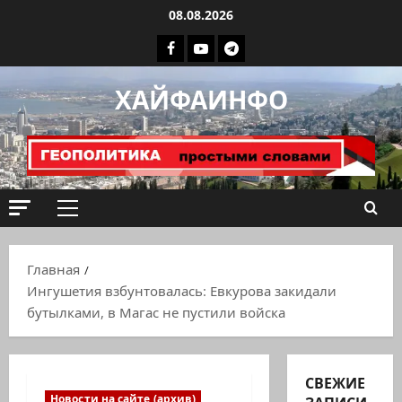
Перейти
08.08.2026
к
Facebook
Youtube
Телеграмм
содержимому
группа
ХАЙФАИНФО
ХАЙФАИНФО
Основное
меню
Главная
Ингушетия взбунтовалась: Евкурова закидали
бутылками, в Магас не пустили войска
СВЕЖИЕ
Новости на сайте (архив)