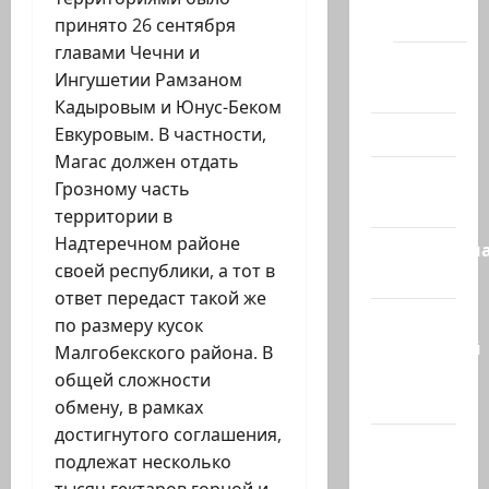
(архив)
принято 26 сентября
главами Чечни и
Помним
Ингушетии Рамзаном
Холокост
Кадыровым и Юнус-Беком
Видео
Евкуровым. В частности,
Магас должен отдать
Израиль
Грозному часть
сегодня
территории в
Надтеречном районе
Литературн
своей республики, а тот в
гостиная
ответ передаст такой же
Марк
по размеру кусок
Котлярский
Малгобекского района. В
Телеграмм
общей сложности
Канал
обмену, в рамках
достигнутого соглашения,
Наш мир
подлежат несколько
— взгляд
тысяч гектаров горной и