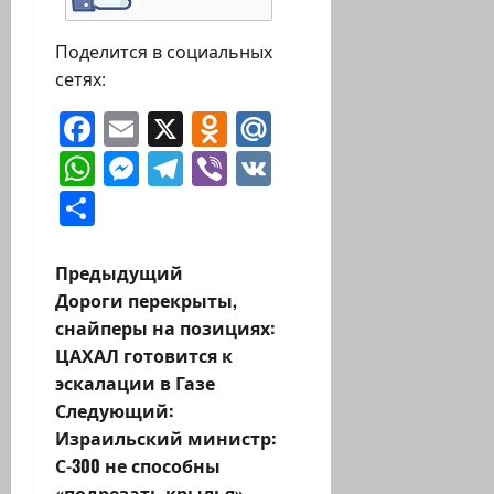
Поделится в социальных
сетях:
Facebook
Email
X
Odnoklassniki
Mail.Ru
WhatsApp
Messenger
Telegram
Viber
VK
Отправить
Н
Предыдущий
Дороги перекрыты,
а
снайперы на позициях:
ЦАХАЛ готовится к
в
эскалации в Газе
и
Следующий:
Израильский министр:
г
С-300 не способны
«подрезать крылья»