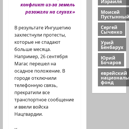
Израиля
конфликт из-за земель
Моисей
разожгли на слухах»
Пустынны
Сергей
В результате Ингушетию
Сыченко
захлестнули протесты,
Урий
которые не спадают
Бенбарух
больше месяца.
Например, 26 сентября
Юрий
Бочаров
Магас перешел на
осадное положение. В
еврейский
национал
городе отключили
фонд
телефонную связь,
прекратили все
транспортное сообщение
и ввели войска
Нацгвардии.