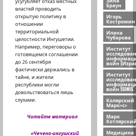
Зина
усугубляет отказ местных
Браун
властей проводить
Игорь
открытую политику в
Костромин
отношении
территориальной
Илана
Чубарова
целостности Ингушетии.
Например, переговоры о
Институт
исследова
готовящемся соглашении
информац
до 26 сентября
войн (Изра
фактически держались в
Институт
тайне, и жители
исследова
информац
республики могли
войн ISIWIS
довольствоваться лишь
Колярский
слухами.
Марк»с»
Марк
Читайте материал
Котлярски
Медицина
«Чечено-ингушский