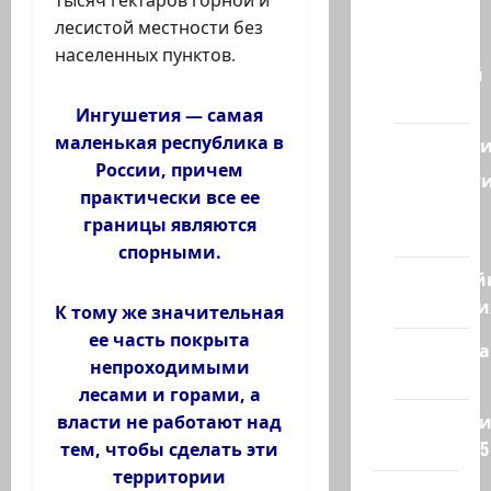
из
лесистой местности без
Израиля
населенных пунктов.
Ближний
Восток
Ингушетия — самая
маленькая республика в
Геополит
России, причем
Новост
практически все ее
из
границы являются
стран
спорными.
Кибервой
Технологи
К тому же значительная
ее часть покрыта
Полемика
непроходимыми
на сайте
лесами и горами, а
Редколеги
власти не работают над
сайта 2025
тем, чтобы сделать эти
территории