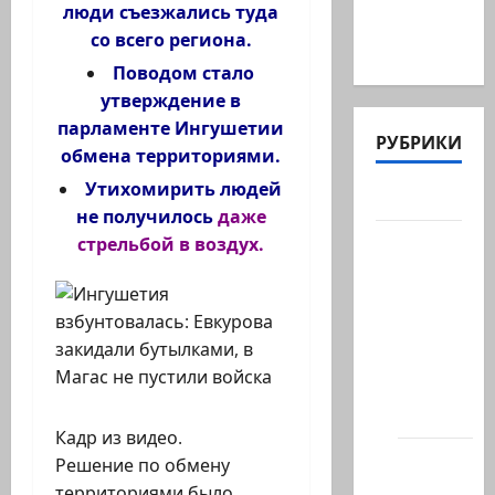
люди съезжались туда
таковой
со всего региона.
-…
Поводом стало
утверждение в
парламенте Ингушетии
РУБРИКИ
обмена территориями.
Утихомирить людей
Актуально
не получилось
даже
Архив
стрельбой в воздух
.
статей
сайта
Новости
на
сайте
(архив)
Кадр из видео.
Новости
Решение по обмену
Хайфы
территориями было