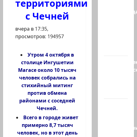
территориями
Зини
предупрежда
с Чечней
обещания
ХАМАСа
вчера в 17:35,
вредны
просмотров: 194957
для
нашего…
Утром 4 октября в
Могуществе
столице Ингушетии
мусульманс
Магасе около 10 тысяч
страны
человек собрались на
создают
стихийный митинг
новый…
против обмена
районами с соседней
Сегодня
Чечней.
отмечается
Всего в городе живет
день
примерно 8,7 тысяч
подкаблучн
человек, но в этот день
Кто