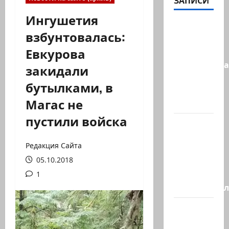
ЗАПИСИ
Ингушетия
Сообщение
взбунтовалась:
в New York
Евкурова
Times:
Администра
закидали
Трампа
бутылками, в
искала
Магас не
на…
пустили войска
Генерал,
который
Редакция Сайта
решил
05.10.2018
не
отвечать
1
Председате
Вчера
вечером