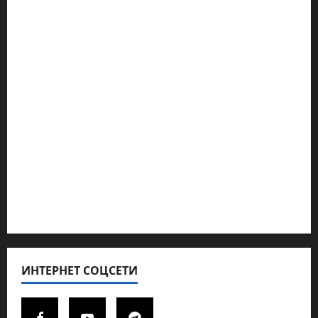
Наш мир — взгляд из Израиля
Ближний Восток
Геополитика
Новости из стран
Кибервойна Технология
Полемика на сайте
Редколегия сайта 2025
Хайфа новости
ИНТЕРНЕТ СОЦСЕТИ