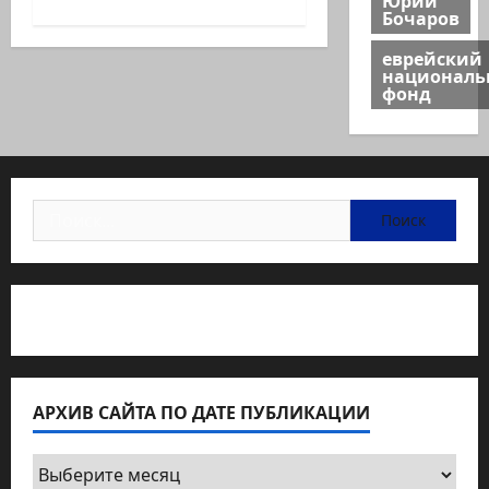
Бочаров
еврейский
национал
фонд
Найти:
Статьи об медицине Израиля
АРХИВ САЙТА ПО ДАТЕ ПУБЛИКАЦИИ
Архив