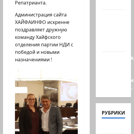
Репатрианта.
Елена…
Администрация сайта
А сейчас
ХАЙФАИНФО искренне
вылетит
поздравляет дружную
птичка…
команду Хайфского
(реакция
отделения партии НДИ с
котенка)
победой и новыми
Послушайте
назначениями !
детки,
слова
марионетки
Президент…
РУБРИКИ
Актуально