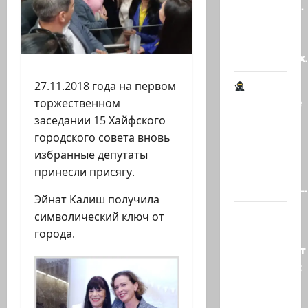
психопатов.
Наша
книга о
странностях
27.11.2018 года на первом
Шпионские
торжественном
страсти
заседании 15 Хайфского
В
городского совета вновь
Ашкелоне
избранные депутаты
— новое
принесли присягу.
шпионское…
Эйнат Калиш получила
Джей Ди
символический ключ от
Вэнс
города.
опровергает
сообщения:
«Нетаниягу
не…