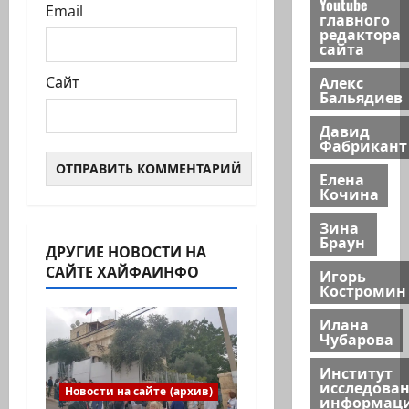
Youtube
Email
главного
редактора
сайта
Алекс
Сайт
Бальядиев
Давид
Фабрикант
Елена
Кочина
Зина
Браун
ДРУГИЕ НОВОСТИ НА
САЙТЕ ХАЙФАИНФО
Игорь
Костромин
Илана
Чубарова
Институт
исследова
Новости на сайте (архив)
информац