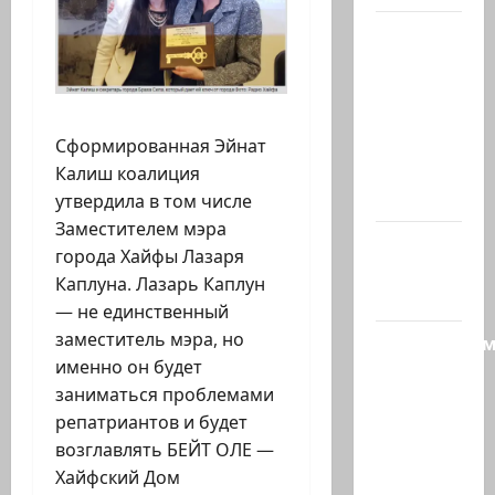
Беннет
начинает
и…?
Лидер
партии
Сформированная Эйнат
«Вместе»
Калиш коалиция
Нафтали…
утвердила в том числе
Заместителем мэра
@markkot56
города Хайфы Лазаря
posted a
Каплуна. Лазарь Каплун
video
— не единственный
заместитель мэра, но
Продолжае
именно он будет
рубрику
заниматься проблемами
психолога
репатриантов и будет
—
возглавлять БЕЙТ ОЛЕ —
кандидат
Хайфский Дом
наук