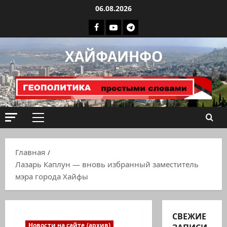
Перейти
06.08.2026
к
Facebook
Youtube
Телеграмм
содержимому
группа
ХАЙФАИНФО
ХАЙФАИНФО
Основное
меню
Главная
Лазарь Каплун — вновь избранный заместитель
мэра города Хайфы
СВЕЖИЕ
Новости на сайте (архив)