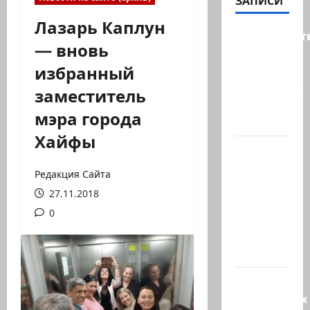
ЗАПИСИ
Лазарь Каплун
Министерст
— вновь
утвердило
избранный
113
миллионов
заместитель
шекелей
мэра города
для…
Хайфы
Вот, что
бывает,
Редакция Сайта
когда
27.11.2018
еврей
0
случайно
въезжает
в…
Клуб
гениальных