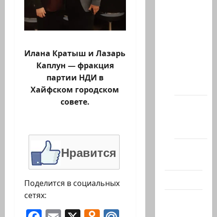
Архив
статей
сайта
Новости
Илана Кратыш и Лазарь
на
Каплун — фракция
сайте
партии НДИ в
(архив)
Хайфском городском
совете.
Новости
Хайфы
(архив)
Помним
Нравится
Холокост
Видео
Поделится в социальных
сетях:
Израиль
сегодня
Facebook
Email
X
Odnoklassniki
Mail.Ru