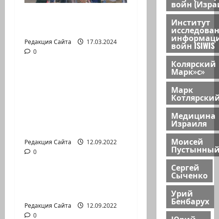
войн (Изра
Выборы президента
Институт
России в Израиле
исследова
информац
Редакция Сайта
17.03.2024
войн ISIWIS
0
Новости на сайте (архив)
Колярский
Марк»с»
Новый сериал Амита
Марк
Коэна и Рона Лешема
Котлярски
— коммуникат
Медицина
аг.Партизан
Израиля
Входящие
Моисей
Редакция Сайта
12.09.2022
Пустынны
0
Новости на сайте (архив)
Сергей
Сыченко
Неизбежность пути
перемен
Урий
Бенбарух
Редакция Сайта
12.09.2022
0
Юрий