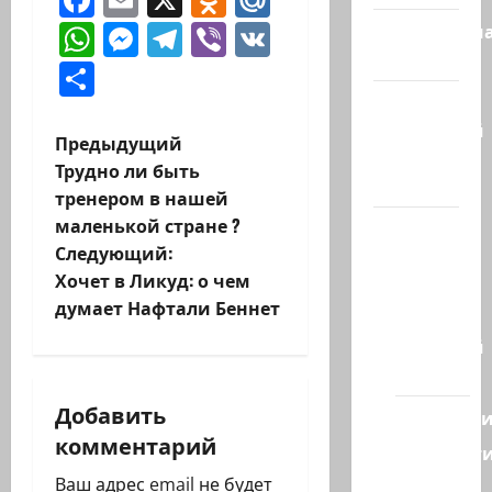
WhatsApp
Messenger
Telegram
Viber
VK
Литературн
гостиная
Отправить
Марк
Котлярский
Н
Предыдущий
Телеграмм
Трудно ли быть
Канал
а
тренером в нашей
маленькой стране ?
Наш мир
в
Следующий:
— взгляд
и
Хочет в Ликуд: о чем
из
думает Нафтали Беннет
Израиля
г
Ближний
а
Восток
Добавить
ц
Геополит
комментарий
Новост
и
из
Ваш адрес email не будет