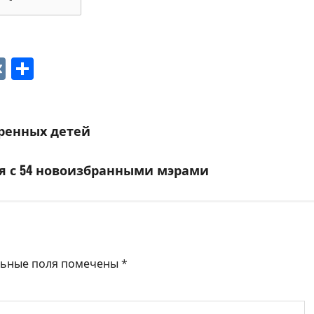
p
ger
gram
ber
VK
Отправить
ренных детей
я с 54 новоизбранными мэрами
льные поля помечены
*