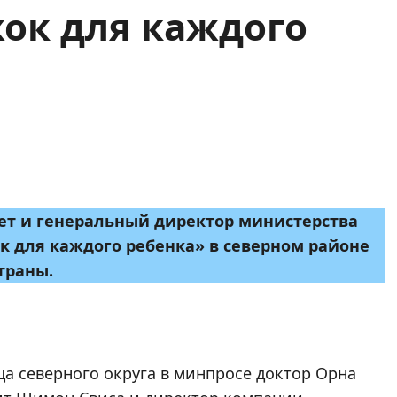
ок для каждого
ет и генеральный директор министерства
к для каждого ребенка» в северном районе
траны.
а северного округа в минпросе доктор Орна