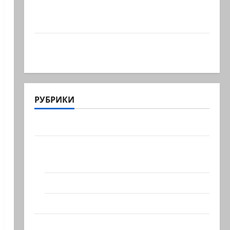
Началось или продолжается? В Сирии
произошёл…
А, вот, и хорошая новость «Смотрич
высокомерен»: в…
РУБРИКИ
Актуально
Архив статей сайта
Новости на сайте (архив)
Новости Хайфы (архив)
Помним Холокост
Видео