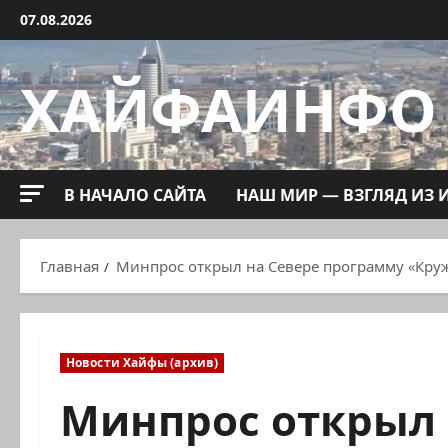
Перейти
07.08.2026
к
содержимому
ХАЙФАИНФО
В НАЧАЛО САЙТА
НАШ МИР — ВЗГЛЯД ИЗ 
Главная
Минпрос открыл на Севере программу «Круж
Новости Хайфы (архив)
Минпрос открыл 