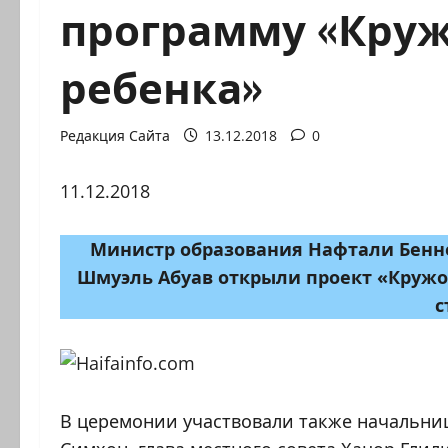
программу «Круж
ребенка»
Редакция Сайта
13.12.2018
0
11.12.2018
Министр образования Нафтали Бенн
Шмуэль Абуав открыли проект «Кружо
с
В церемонии участвовали также начальниц