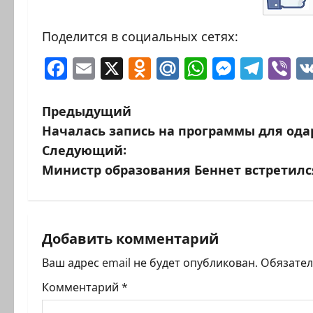
Поделится в социальных сетях:
Facebook
Email
X
Odnoklassniki
Mail.Ru
WhatsAp
Messen
Tele
Vi
Н
Предыдущий
Началась запись на программы для ода
а
Следующий:
в
Министр образования Беннет встретилс
и
г
Добавить комментарий
а
Ваш адрес email не будет опубликован.
Обязате
ц
Комментарий
*