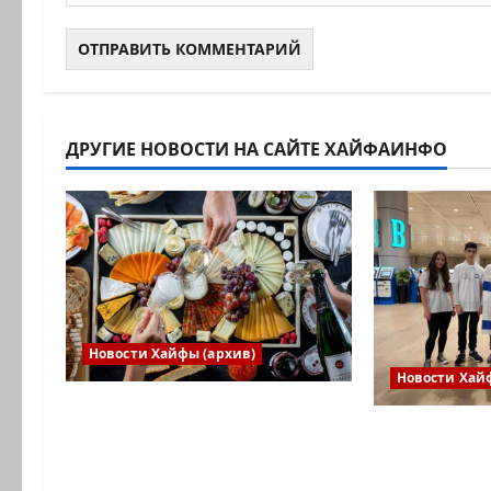
ДРУГИЕ НОВОСТИ НА САЙТЕ ХАЙФАИНФО
Новости Хайфы (архив)
Новости Хай
Есть установка весело
Израильск
встретить Новый год» или
впервые п
«Реальность, данная нам в
в Междуна