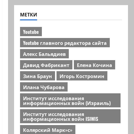
МЕТКИ
Youtube
Youtube главного редактора сайта
Алекс Бальядиев
Давид Фабрикант
Елена Кочина
Зина Браун
Игорь Костромин
Илана Чубарова
Институт исследования
информационных войн (Израиль)
Институт исследования
информационных войн ISIWIS
Колярский Марк»с»