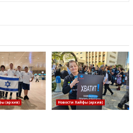
фы (архив)
Новости Хайфы (архив)
ая сборная
В Хайфе прошла
риняла участие
демонстрация против
родной
дороговизны жизни