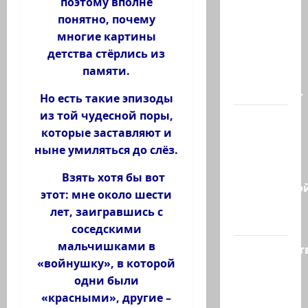
поэтому вполне
В
понятно, почему
Ормузском
многие картины
проливе
детства стёрлись из
иранцы
памяти.
обстреляли
очередное…
Но есть такие эпизоды
из той чудесной поры,
Есть
которые заставляют и
такая
ныне умиляться до слёз.
партия?
В
Взять хотя бы вот
израильско
этот: мне около шести
политике
лет, заигравшись с
снова…
соседскими
мальчишками в
Министерст
«войнушку», в которой
утвердило
одни были
113
«красными», другие –
миллионов