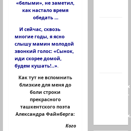
«белыми», не заметил,
шекелей
как настало время
для…
обедать …
Вот, что
И сейчас, сквозь
бывает,
многие годы, я ясно
когда
слышу мамин молодой
еврей
звонкий голос: «Сынок,
случайно
иди скорее домой,
въезжает
будем кушать!..»
.
в…
Как тут не вспомнить
Клуб
близкие для меня до
гениальных
боли строки
психопатов.
прекрасного
Наша
ташкентского поэта
книга о
Александра Файнберга:
странностях
Кого