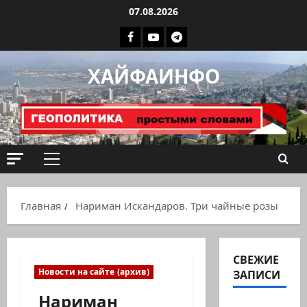
Перейти
07.08.2026
к
Facebook
Youtube
Телеграмм
содержимому
группа
ХАЙФАИНФО
ХАЙФАИНФО
Основное
меню
Главная
Нариман Искандаров. Три чайные розы
СВЕЖИЕ
Новости на сайте (архив)
ЗАПИСИ
Нариман