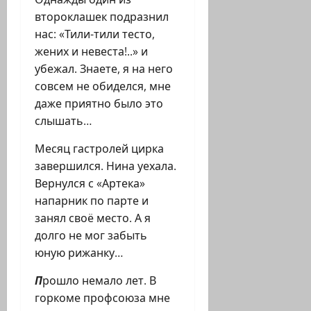
второклашек подразнил
нас: «Тили-тили тесто,
жених и невеста!..» и
убежал. Знаете, я на него
совсем не обиделся, мне
даже приятно было это
слышать…
Месяц гастролей цирка
завершился. Нина уехала.
Вернулся с «Артека»
напарник по парте и
занял своё место. А я
долго не мог забыть
юную рижанку…
П
рошло немало лет. В
горкоме профсоюза мне