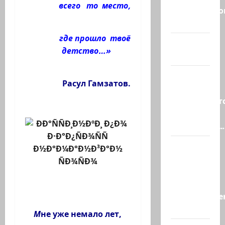
всего то место,
Средиземно
и…
где прошло твоё
А вам
детство…»
слабо?!
Началось
Расул Гамзатов.
или
продолжаетс
В Сирии
произошёл…
А, вот, и
хорошая
новость
«Смотрич
высокомерен
в…
М
не уже немало лет,