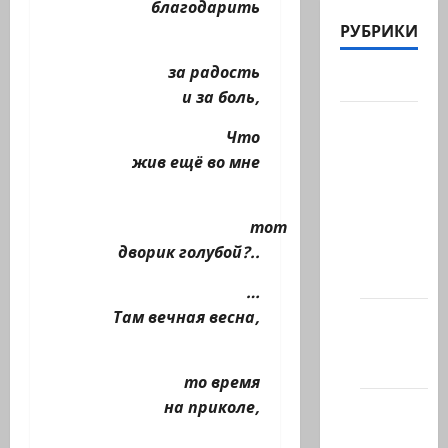
благодарить
РУБРИКИ
за радость
Актуально
и за боль,
Архив
Что
статей
жив ещё во мне
сайта
Новости
тот
на
дворик голубой?..
сайте
(архив)
…
Там вечная весна,
Новости
Хайфы
(архив)
то время
на приколе,
Помним
Холокост