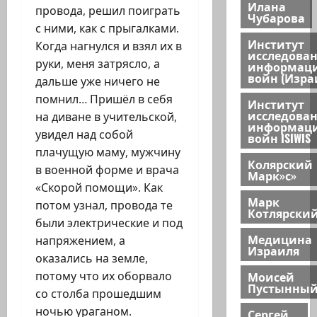
Илана
провода, решил поиграть
Чубарова
с ними, как с прыгалками.
Институт
Когда нагнулся и взял их в
исследова
руки, меня затрясло, а
информац
войн (Изра
дальше уже ничего не
помнил… Пришёл в себя
Институт
исследова
на диване в учительской,
информац
увидел над собой
войн ISIWIS
плачущую маму, мужчину
Колярский
в военной форме и врача
Марк»с»
«Скорой помощи». Как
Марк
потом узнал, провода те
Котлярски
были электрические и под
Медицина
напряжением, а
Израиля
оказались на земле,
Моисей
потому что их оборвало
Пустынны
со столба прошедшим
ночью ураганом.
Сергей