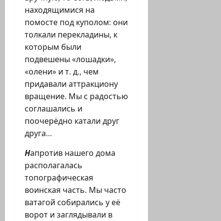
находящимися на
помосте под куполом: они
толкали перекладины, к
которым были
подвешены «лошадки»,
«олени» и т. д., чем
придавали аттракциону
вращение. Мы с радостью
соглашались и
поочерёдно катали друг
друга…
Н
апротив нашего дома
располагалась
топографическая
воинская часть. Мы часто
ватагой собирались у её
ворот и заглядывали в