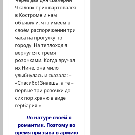
Через два дня «Валерий
Чкалов» пришвартовался
в Костроме и нам
объявили, что имеем в
своём распоряжении три
часа на прогулку по
городу. На теплоход я
вернулся с тремя
розочками. Когда вручал
их Нине, она мило
улыбнулась и сказала: –
«Спасибо! Знаешь, а те –
первые три розочки до
сих пор храню в виде
гербария!»…
П
о натуре своей я
романтик. Поэтому во
время призыва в армию