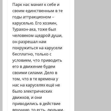
Парк нас манил к себе и
своим единственным в те
годы аттракционом –
каруселью. Его хозяин,
Турахон-ака, тоже был
человеком щедрой души,
он разрешал нам
покружиться на карусели
бесплатно, только с
условием, что приводить
его в движение будем
своими силами. Дело в
том, что в те времена у
нас на каруселях ещё не
было электрических
движков, и они
приводились в действие
вручную, то есть, людьми,