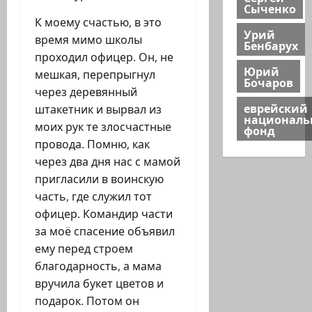
Сыченко
К моему счастью, в это
Урий
время мимо школы
Бенбарух
проходил офицер. Он, не
Юрий
мешкая, перепрыгнул
Бочаров
через деревянный
еврейский
штакетник и вырвал из
национал
моих рук те злосчастные
фонд
провода. Помню, как
через два дня нас с мамой
пригласили в воинскую
часть, где служил тот
офицер. Командир части
за моё спасение объявил
ему перед строем
благодарность, а мама
вручила букет цветов и
подарок. Потом он