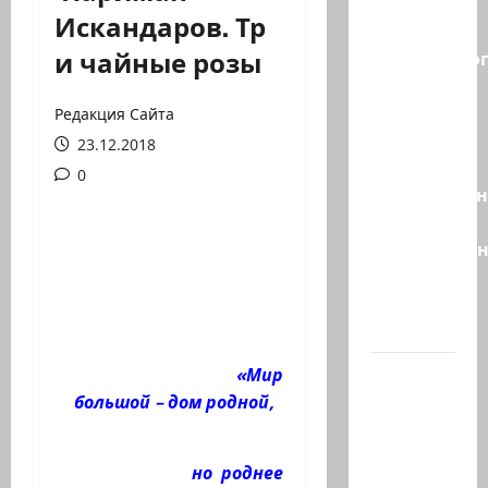
Правые
Искандаров. Тр
без
и чайные розы
религиозно
диктата:
партия
Редакция Сайта
Эрдана
23.12.2018
и
0
Эдельштейн
даёт
русскоязыч
Израилю
новый
выбор
ВМС
«Мир
Израиля
большой – дом родной,
проводят
массовые
но роднее
учения в