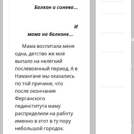
Балкон и синева…
Видео
Израиль
И
сегодня
мама на балконе…
Литературн
Мама воспитала меня
гостиная
одна, детство же моё
Марк
выпало на нелёгкий
Котлярский
послевоенный период. А в
Телеграмм
Намангане мы оказались
Канал
по той причине, что
после окончания
Наш мир
Ферганского
— взгляд
пединститута маму
из
распределили на работу
Израиля
именно в этот в ту пору
Ближний
небольшой городок.
Восток