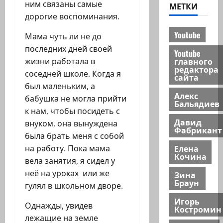
ним связаны самые
МЕТКИ
дорогие воспоминания.
Youtube
Мама чуть ли не до
последних дней своей
Youtube
главного
жизни работала в
редактора
соседней школе. Когда я
сайта
был маленьким, а
Алекс
бабушка не могла прийти
Бальядиев
к нам, чтобы посидеть с
Давид
внуком, она вынуждена
Фабрикант
была брать меня с собой
Елена
на работу. Пока мама
Кочина
вела занятия, я сидел у
неё на уроках или же
Зина
Браун
гулял в школьном дворе.
Игорь
Однажды, увидев
Костромин
лежащие на земле