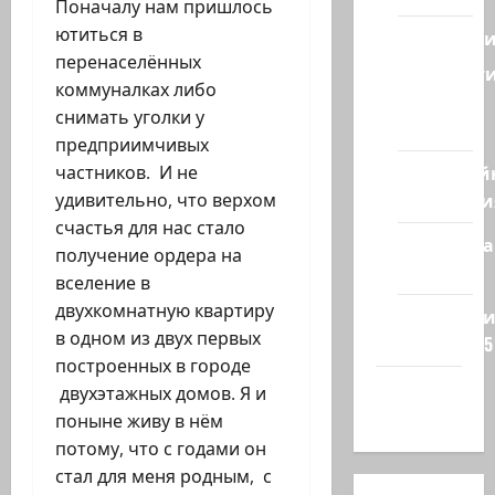
Поначалу нам пришлось
ютиться в
Геополит
перенаселённых
Новост
коммуналках либо
из
снимать уголки у
стран
предприимчивых
Кибервой
частников. И не
Технологи
удивительно, что верхом
счастья для нас стало
Полемика
получение ордера на
на сайте
вселение в
двухкомнатную квартиру
Редколеги
в одном из двух первых
сайта 2025
построенных в городе
Хайфа
двухэтажных домов. Я и
новости
поныне живу в нём
потому, что с годами он
стал для меня родным, с