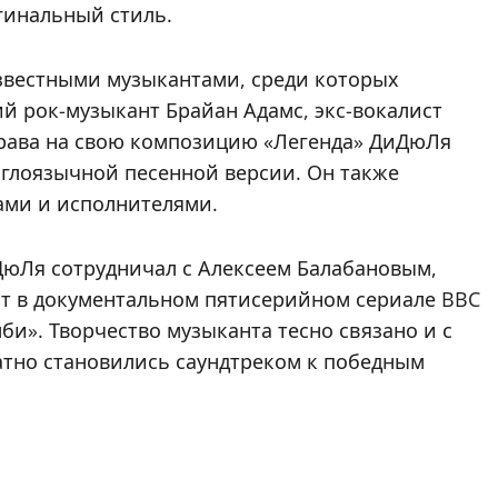
инальный стиль.
звестными музыкантами, среди которых
й рок-музыкант Брайан Адамс, экс-вокалист
Права на свою композицию «Легенда» ДиДюЛя
нглоязычной песенной версии. Он также
ами и исполнителями.
ДюЛя сотрудничал с Алексеем Балабановым,
ит в документальном пятисерийном сериале BBC
и». Творчество музыканта тесно связано и с
атно становились саундтреком к победным