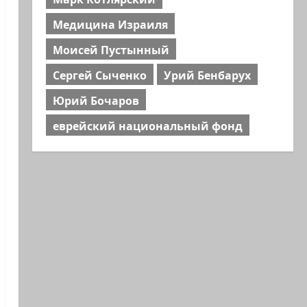
Медицина Израиля
Моисей Пустынный
Сергей Сыченко
Урий Бенбарух
Юрий Бочаров
еврейский национальный фонд