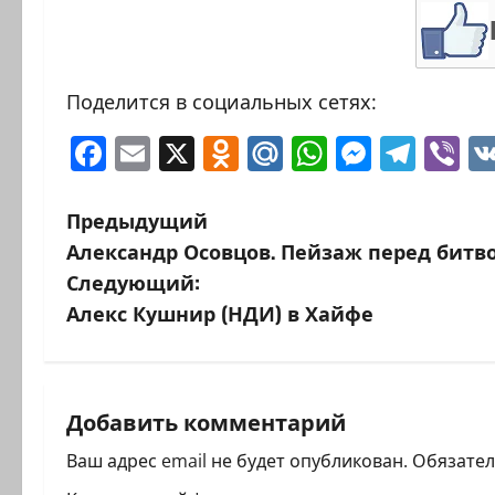
Поделится в социальных сетях:
Facebook
Email
X
Odnoklassniki
Mail.Ru
WhatsAp
Messen
Tele
Vi
Н
Предыдущий
Александр Осовцов. Пейзаж перед битв
а
Следующий:
в
Алекс Кушнир (НДИ) в Хайфе
и
г
Добавить комментарий
а
Ваш адрес email не будет опубликован.
Обязате