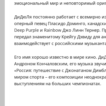
эмоциональный мир и неповторимый ориг
ДиДюЛя постоянно работает с всемирно и
оперный певец Пласидо Доминго, канадски
Deep Purple и Rainbow Джо Линн Тернер. 
передал знаменитому Крейгу Дэвиду для а
взаимодействует с российскими музыкант
Его имя хорошо известно в мире кино. Ди
Андроном Кончаловским, его музыка звуч
«Россия: путешествие с Джонатаном Димблб
миром спорта – его композиции неоднокр
выступлениям на больших чемпионатах.