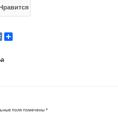
Нравится
p
ger
gram
ber
VK
Отправить
ой
льные поля помечены
*