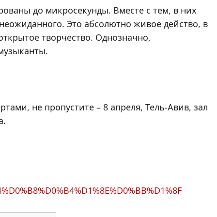
ваны до микросекунды. Вместе с тем, в них
 неожиданного. Это абсолютно живое действо, в
 открытое творчество. Однозначно,
 музыканты.
тами, не пропустите – 8 апреля, Тель-Авив, зал
а.
%D0%94%D0%B8%D0%B4%D1%8E%D0%BB%D1%8F