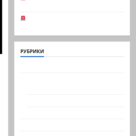
Национальной…
Иранская оппозиция: Тегеран готов к
серьезным…
РУБРИКИ
Актуально
Архив статей сайта
Новости на сайте (архив)
Новости Хайфы (архив)
Помним Холокост
Видео