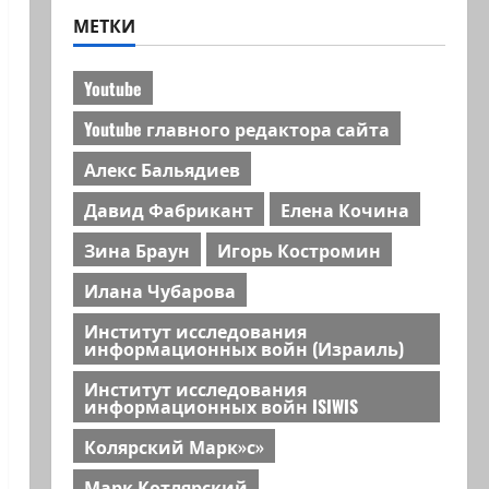
МЕТКИ
Youtube
Youtube главного редактора сайта
Алекс Бальядиев
Давид Фабрикант
Елена Кочина
Зина Браун
Игорь Костромин
Илана Чубарова
Институт исследования
информационных войн (Израиль)
Институт исследования
информационных войн ISIWIS
Колярский Марк»с»
Марк Котлярский