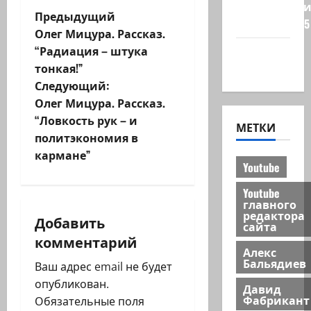
Редколеги
Н
Предыдущий
сайта 2025
Олег Мицура. Рассказ.
а
“Радиация – штука
Хайфа
тонкая!”
новости
в
Следующий:
и
Олег Мицура. Рассказ.
“Ловкость рук – и
МЕТКИ
г
политэкономия в
кармане”
а
Youtube
ц
Youtube
главного
редактора
и
Добавить
сайта
комментарий
я
Алекс
Бальядиев
Ваш адрес email не будет
з
опубликован.
Давид
Фабрикант
Обязательные поля