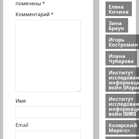
а
помечены
*
Елена
п
Кочина
Комментарий
*
Зина
и
Браун
с
Игорь
Костромин
и
Илана
Чубарова
Институт
исследова
информац
войн (Изра
Институт
Имя
исследова
информац
войн ISIWIS
Колярский
Email
Марк»с»