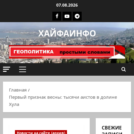
Перейти
07.08.2026
к
Facebook
Youtube
Телеграмм
содержимому
группа
ХАЙФАИНФО
ХАЙФАИНФО
Основное
меню
Главная
Первый признак весны: тысячи аистов в долине
Хула
СВЕЖИЕ
Новости на сайте (архив)