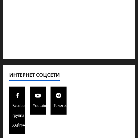
Кибервойна Технология
Полемика на сайте
Редколегия сайта 2025
Хайфа новости
ИНТЕРНЕТ СОЦСЕТИ
Facebook
Youtube
Телеграмм
группа
ХАЙФАИНФО