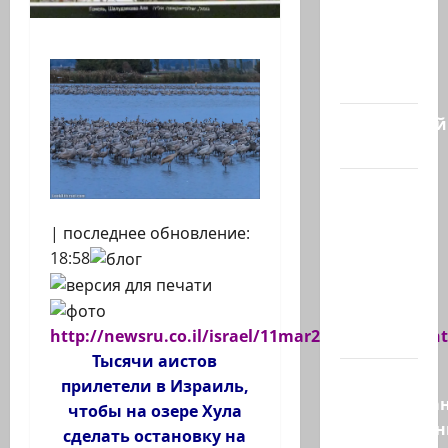
Саудовская
Аравия,
Турция и
Пакистан…
Заботливый
котяра…
Мордехай
Давид,
| последнее обновление:
сторонник
18:58
правых
сил,
один из
http://newsru.co.il/israel/11mar2019/hula_007.h
самых…
Тысячи аистов
Ливан
прилетели в Израиль,
разочарова
чтобы на озере Хула
нерасшире
сделать остановку на