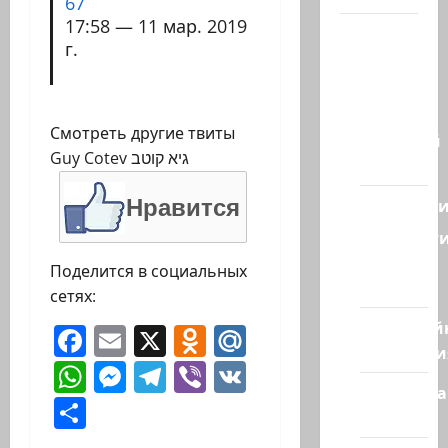
67
17:58 — 11 мар. 2019
Наш мир
г.
— взгляд
из
Израиля
Смотреть другие твиты
Ближний
Guy Cotev גיא קוטב
Восток
Геополит
Нравится
Новост
из
Поделится в социальных
стран
сетях:
Кибервой
Facebook
Email
X
Odnoklassniki
Mail.Ru
Технологи
WhatsApp
Messenger
Telegram
Viber
VK
Полемика
Отправить
на сайте