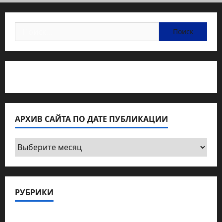
Найти:
Статьи об медицине Израиля
АРХИВ САЙТА ПО ДАТЕ ПУБЛИКАЦИИ
Архив
сайта
по
дате
РУБРИКИ
публикации
Актуально