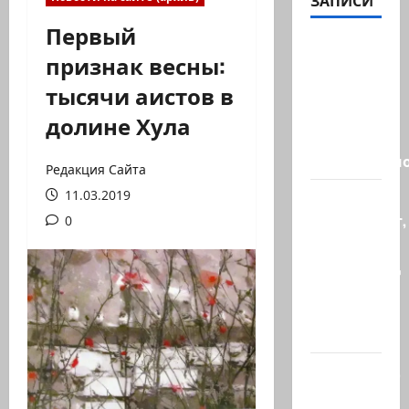
ЗАПИСИ
Первый
Кара
признак весны:
божья? 4
тысячи аистов в
августа,
во время
долине Хула
матча
региональн
Редакция Сайта
11.03.2019
Что
происходит,
0
когда
палестинец
приезжает
работать
в…
Ожидается,
что