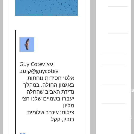
(архив)
Новости
Хайфы
(архив)
Помним
Холокост
Видео
Guy Cotev גיא
Израиль
קוטב
@guycotev
אלפי חסידות נוחתות
сегодня
באגמון החולה. במהלך
Литературн
נדידת האביב שהחלה
гостиная
יעברו בשמיים שלנו חצי
מליון
Марк
צילום: עינבר שלומית
Котлярский
רובין, קקל
Телеграмм
Канал