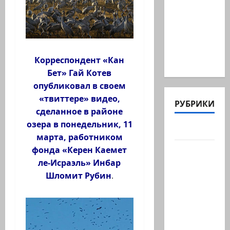
опасается,
что
десятки
активных
иранских…
Корреспондент «Кан
Бет» Гай Котев
опубликовал в своем
«твиттере» видео,
РУБРИКИ
сделанное в районе
озера в понедельник, 11
Актуально
марта, работником
Архив
фонда «Керен Каемет
статей
ле-Исраэль» Инбар
сайта
Шломит Рубин
.
Новости
на
сайте