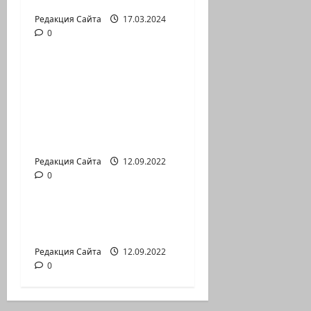
России в Израиле
Редакция Сайта
17.03.2024
0
Новости на сайте (архив)
Новый сериал Амита
Коэна и Рона Лешема
— коммуникат
аг.Партизан
Входящие
Редакция Сайта
12.09.2022
0
Новости на сайте (архив)
Неизбежность пути
перемен
Редакция Сайта
12.09.2022
0