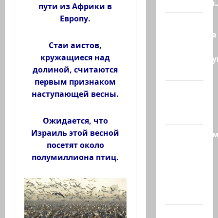
пилотными
пути из Африки в
Европу.
Маша и
Капитолина
Стаи аистов,
— те, кто
кружащиеся над
координиру
долиной, считаются
работу…
первым признаком
@markkot56
наступающей весны.
posted a
video
Ожидается, что
Израиль этой весной
Продолжае
посетят около
рубрику
полумиллиона птиц.
психолога
Елены
Киселевой:
…
ЦАХАЛ