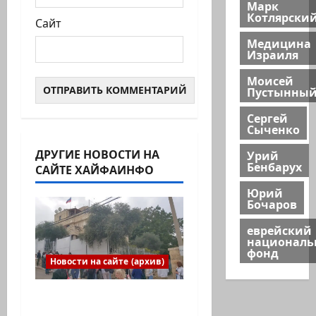
Марк
Котлярски
Сайт
Медицина
Израиля
Моисей
Пустынны
Сергей
Сыченко
ДРУГИЕ НОВОСТИ НА
Урий
Бенбарух
САЙТЕ ХАЙФАИНФО
Юрий
Бочаров
еврейский
национал
фонд
Новости на сайте (архив)
Выборы президента