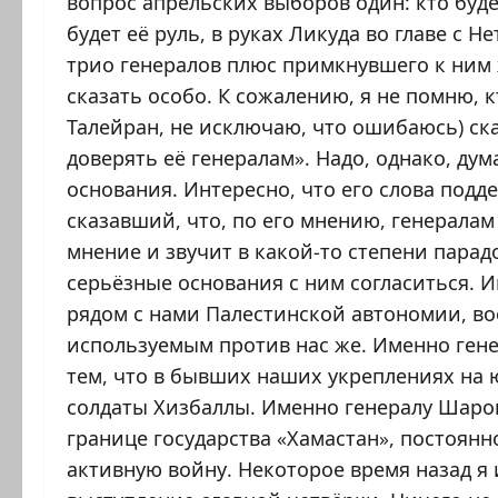
вопрос апрельских выборов один: кто буд
будет её руль, в руках Ликуда во главе с Н
трио генералов плюс примкнувшего к ним 
сказать особо. К сожалению, я не помню, 
Талейран, не исключаю, что ошибаюсь) ска
доверять её генералам». Надо, однако, дум
основания. Интересно, что его слова подд
сказавший, что, по его мнению, генералам
мнение и звучит в какой-то степени парадо
серьёзные основания с ним согласиться. 
рядом с нами Палестинской автономии, 
используемым против нас же. Именно гене
тем, что в бывших наших укреплениях на 
солдаты Хизбаллы. Именно генералу Шар
границе государства «Хамастан», постоянн
активную войну. Некоторое время назад я