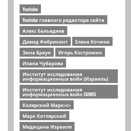
Youtube
Youtube главного редактора сайта
Алекс Бальядиев
Давид Фабрикант
Елена Кочина
Зина Браун
Игорь Костромин
Илана Чубарова
Институт исследования
информационных войн (Израиль)
Институт исследования
информационных войн ISIWIS
Колярский Марк»с»
Марк Котлярский
Медицина Израиля