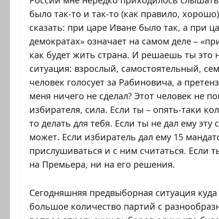
России мне нередко приходилось слышать 
было так-то и так-то (как правило, хорошо)
сказать: при царе Иване было так, а при ц
демократах» означает на самом деле – «пр
как будет жить страна. И решаешь ты это 
ситуация: взрослый, самостоятельный, се
человек голосует за Рабиновича, а претен
меня ничего не сделал? Этот человек не по
избирателя, сила. Если ты – опять-таки ко
то делать для тебя. Если ты не дал ему эту
может. Если избиратель дал ему 15 мандат
прислушиваться и с ним считаться. Если ты
на Премьера, ни на его решения.
Сегодняшняя предвыборная ситуация куда 
большое количество партий с разнообра