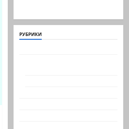
Сообщение в New York Times:
Администрация Трампа искала на…
РУБРИКИ
Актуально
Архив статей сайта
Новости на сайте (архив)
Новости Хайфы (архив)
Помним Холокост
Видео
Израиль сегодня
Литературная гостиная