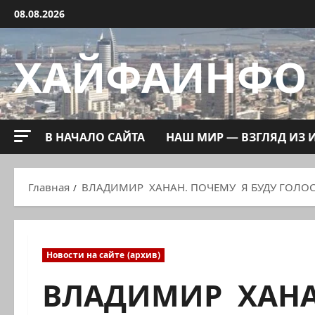
Перейти
08.08.2026
к
содержимому
ХАЙФАИНФО
В НАЧАЛО САЙТА
НАШ МИР — ВЗГЛЯД ИЗ 
Главная
ВЛАДИМИР ХАНАН. ПОЧЕМУ Я БУДУ ГОЛО
Новости на сайте (архив)
ВЛАДИМИР ХАНА