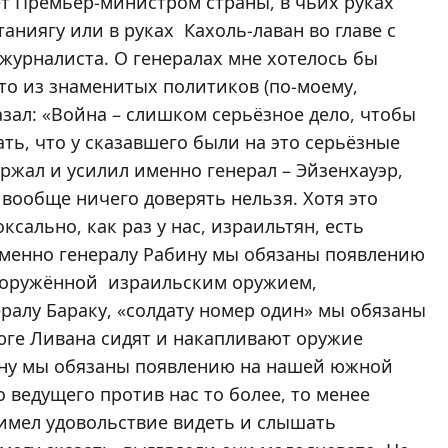
ет Премьер-министром страны, в чьих руках
етаниягу или в руках Кахоль-лаван во главе с
журналиста. О генералах мне хотелось бы
кто из знаменитых политиков (по-моему,
зал: «Война – слишком серьёзное дело, чтобы
ать, что у сказавшего были на это серьёзные
ержал и усилил именно генерал – Эйзенхауэр,
 вообще ничего доверять нельзя. Хотя это
ксально, как раз у нас, израильтян, есть
Именно генералу Рабину мы обязаны появлению
вооружённой израильским оружием,
ралу Бараку, «солдату номер один» мы обязаны
юге Ливана сидят и накапливают оружие
ону мы обязаны появлению на нашей южной
о ведущего против нас то более, то менее
 имел удовольствие видеть и слышать