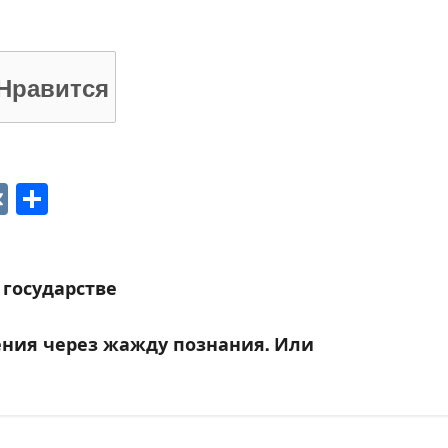
Нравится
p
ger
gram
ber
VK
Отправить
 государстве
тения через жажду познания. Или