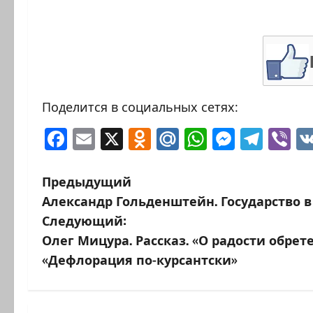
Поделится в социальных сетях:
Facebook
Email
X
Odnoklassniki
Mail.Ru
WhatsAp
Messen
Tele
Vi
Н
Предыдущий
Александр Гольденштейн. Государство в
а
Следующий:
в
Олег Мицура. Рассказ. «О радости обре
«Дефлорация по-курсантски»
и
г