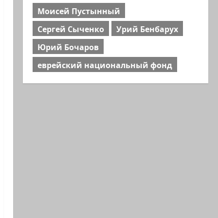
Моисей Пустынный
Сергей Сыченко
Урий Бенбарух
Юрий Бочаров
еврейский национальный фонд