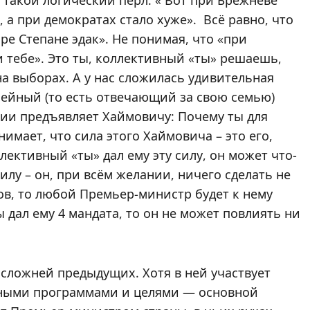
такой логический перл: « Вот при Брежневе
, а при демократах стало хуже». Всё равно, что
аре Степане эдак». Не понимая, что «при
и тебе». Это ты, коллективный «ты» решаешь,
на выборах. А у нас сложилась удивительная
мейный (то есть отвечающий за свою семью)
зии предъявляет Хаймовичу: Почему ты для
нимает, что сила этого Хаймовича – это его,
ллективный «ты» дал ему эту силу, он может что-
 силу – он, при всём желании, ничего сделать не
ов, то любой Премьер-министр будет к нему
 дал ему 4 мандата, то он не может повлиять ни
сложней предыдущих. Хотя в ней участвует
зными программами и целями — основной