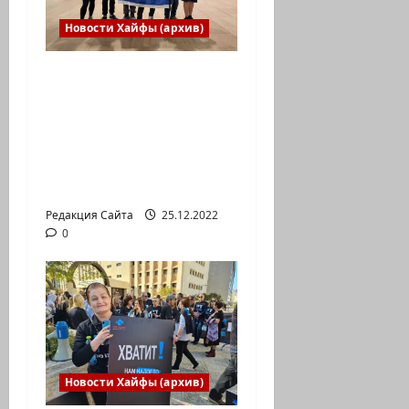
Новости Хайфы (архив)
Израильская сборная
впервые приняла
участие в
Международной
юниорской научной
олимпиаде
Редакция Сайта
25.12.2022
0
Новости Хайфы (архив)