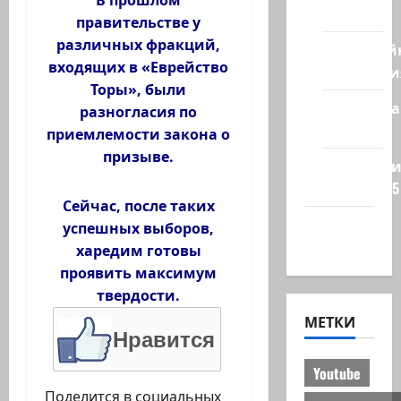
стран
правительстве у
различных фракций,
Кибервой
входящих в «Еврейство
Технологи
Торы», были
Полемика
разногласия по
на сайте
приемлемости закона о
призыве.
Редколеги
сайта 2025
Сейчас, после таких
Хайфа
успешных выборов,
новости
харедим готовы
проявить максимум
твердости.
МЕТКИ
Нравится
Youtube
Поделится в социальных