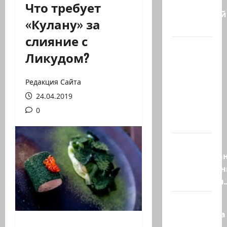
Что требует
Заботливый
«Кулану» за
котяра…
слияние с
Мордехай
Ликудом?
Давид,
сторонник
Редакция Сайта
правых
24.04.2019
сил,
один из
0
самых…
Ливан
разочарова
нерасшире
пилотными
Маша и
Капитолина
— те, кто