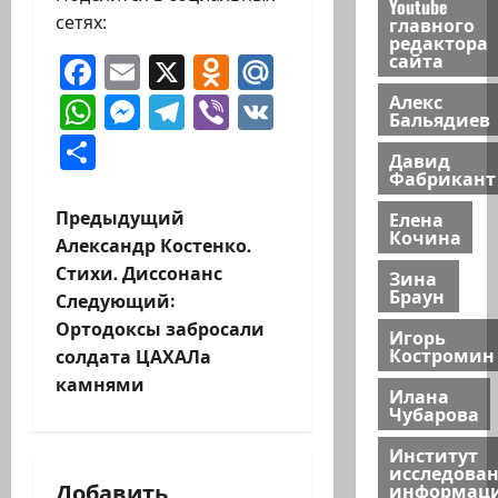
Youtube
сетях:
главного
редактора
сайта
Facebook
Email
X
Odnoklassniki
Mail.Ru
WhatsApp
Messenger
Telegram
Viber
VK
Алекс
Бальядиев
Отправить
Давид
Фабрикант
Н
Предыдущий
Елена
Кочина
Александр Костенко.
а
Стихи. Диссонанс
Зина
Браун
Следующий:
в
Ортодоксы забросали
Игорь
и
Костромин
солдата ЦАХАЛа
камнями
Илана
г
Чубарова
а
Институт
исследова
Добавить
информац