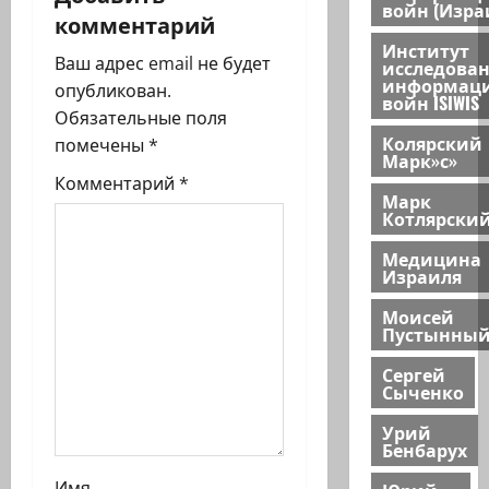
ц
войн (Изра
комментарий
и
Институт
Ваш адрес email не будет
исследова
информац
я
опубликован.
войн ISIWIS
Обязательные поля
з
Колярский
помечены
*
Марк»с»
а
Комментарий
*
Марк
Котлярски
п
Медицина
и
Израиля
с
Моисей
Пустынны
и
Сергей
Сыченко
Урий
Бенбарух
Имя