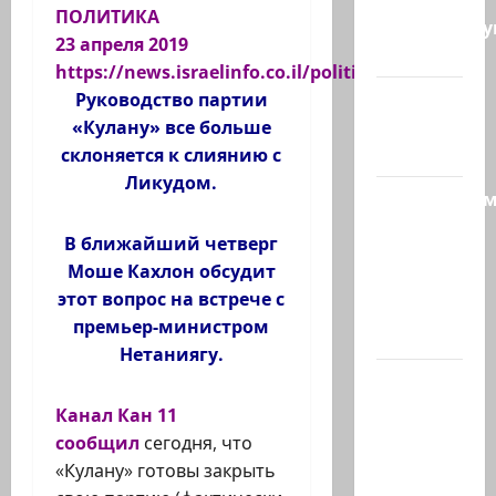
ПОЛИТИКА
координиру
23 апреля 2019
работу…
https://news.israelinfo.co.il/politics/79091
@markkot56
Руководство партии
posted a
«Кулану» все больше
video
склоняется к слиянию с
Ликудом.
Продолжае
рубрику
В ближайший четверг
психолога
Моше Кахлон обсудит
Елены
этот вопрос на встрече с
Киселевой:
премьер-министром
…
Нетаниягу.
ЦАХАЛ
опасается,
Канал Кан 11
что
сообщил
сегодня, что
десятки
«Кулану» готовы закрыть
активных