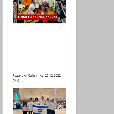
Новости Хайфы (архив)
Есть установка
весело встретить
Новый год» или
«Реальность, данная
нам в ощущениях».
Коммуникат от
агентства «партизан»
Редакция Сайта
25.12.2022
0