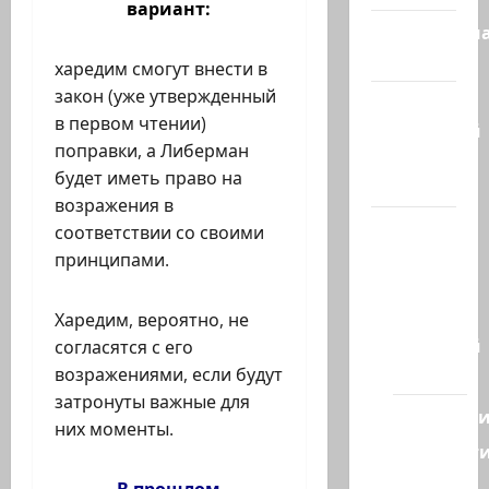
вариант:
Литературн
гостиная
харедим смогут внести в
закон (уже утвержденный
Марк
в первом чтении)
Котлярский
поправки, а Либерман
Телеграмм
будет иметь право на
Канал
возражения в
Наш мир
соответствии со своими
— взгляд
принципами.
из
Израиля
Харедим, вероятно, не
Ближний
согласятся с его
Восток
возражениями, если будут
затронуты важные для
Геополит
них моменты.
Новост
из
В прошлом