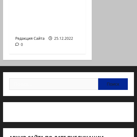
В Хайфе прошла
демонстрация
против дороговизны
жизни
Редакция Сайта
25.12.2022
0
Найти:
Статьи об медицине Израиля