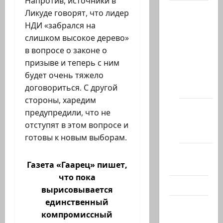
Напротив, источники в
Архив
Ликуде говорят, что лидер
статей
НДИ «забрался на
сайта
слишком высокое дерево»
в вопросе о законе о
Новости
призыве и теперь с ним
на
будет очень тяжело
сайте
договориться. С другой
(архив)
стороны, харедим
Новости
предупредили, что не
Хайфы
отступят в этом вопросе и
(архив)
готовы к новым выборам.
Помним
Газета «Гаарец» пишет,
Холокост
что пока
Видео
вырисовывается
единственный
Израиль
компромиссный
сегодня