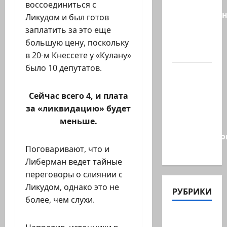
даёт
воссоединиться с
русскоязыч
Ликудом и был готов
Израилю
заплатить за это еще
новый
большую цену, поскольку
выбор
в 20-м Кнессете у «Кулану»
было 10 депутатов.
ВМС
Израиля
Сейчас всего 4, и плата
проводят
за «ликвидацию» будет
массовые
меньше.
учения в
Средиземно
и…
Поговаривают, что и
Либерман ведет тайные
переговоры о слиянии с
Ликудом, однако это не
РУБРИКИ
более, чем слухи.
Актуально