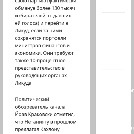
свою партию (фактически
иранских…
обманув более 130 тысяч
избирателей, отдавших
В 2019-м
ей голоса) и перейти в
Биньямину
Ликуд, если за ними
Нетаниягу
сохранятся портфели
не
министров финансов и
хватило
экономики. Они требуют
ровно
также 10-процентное
одного…
представительство в
Правые
руководящих органах
без
Ликуда.
религиозно
диктата:
Политический
партия
обозреватель канала
Эрдана
Йоав Краковски отметил,
и
что Нетаниягу в прошлом
Эдельштейн
предлагал Кахлону