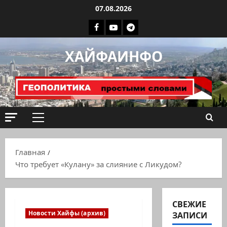
Перейти
07.08.2026
к
Facebook
Youtube
Телеграмм
содержимому
группа
ХАЙФАИНФО
ХАЙФАИНФО
Основное
меню
Главная
Что требует «Кулану» за слияние с Ликудом?
СВЕЖИЕ
Новости Хайфы (архив)
ЗАПИСИ