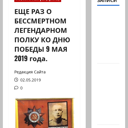
ЗАПИСИ
ЕЩЕ РАЗ О
Вице-
БЕССМЕРТНОМ
президент
ЛЕГЕНДАРНОМ
США
Дж.Д.Вэнс
ПОЛКУ КО ДНЮ
обо всей
ПОБЕДЫ 9 МАЯ
ситуации
2019 года.
с…
Абу-
Редакция Сайта
Даби,
02.05.2019
которого
0
не видно
в
заголовках
Когда в
мире…