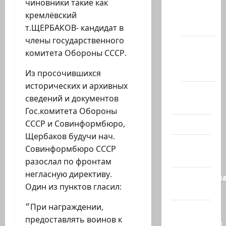
на
чиновники такие как
сайте
кремлёвский
(архив)
т.ЩЕРБАКОВ- кандидат в
члены государственного
Новости
комитета Обороны СССР.
Хайфы
(архив)
Из просочившихся
исторических и архивных
Помним
сведений и документов
Холокост
Гос.комитета Обороны
СССР и Совинформбюро,
Видео
Щербаков будучи нач.
Израиль
Совинформбюро СССР
сегодня
разослал по фронтам
негласную директиву.
Литературн
Один из пунктов гласил:
гостиная
״При награждении,
Марк
предоставлять воинов к
Котлярский