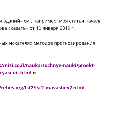
и зданий– см., например, моя статья начала
ова сказать» от 10 января 2019 г.
ных искателях методов прогнозирования
://nizi.co.il/nauka/tochnye-nauki/proekt-
ryasenij.html
и
//rehes.org/lst2/lst2_mavashev2.html