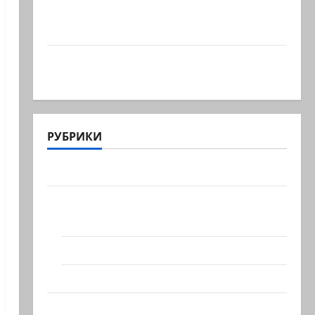
Что происходит, когда палестинец
приезжает работать в…
Ожидается, что Саудовская Аравия,
Турция и Пакистан…
РУБРИКИ
Актуально
Архив статей сайта
Новости на сайте (архив)
Новости Хайфы (архив)
Помним Холокост
Видео