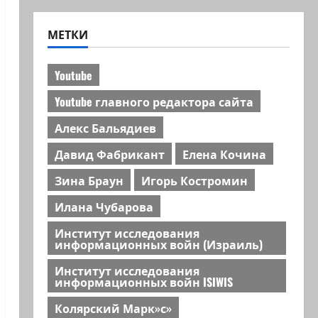
МЕТКИ
Youtube
Youtube главного редактора сайта
Алекс Бальядиев
Давид Фабрикант
Елена Кочина
Зина Браун
Игорь Костромин
Илана Чубарова
Институт исследования
информационных войн (Израиль)
Институт исследования
информационных войн ISIWIS
Колярский Марк»с»