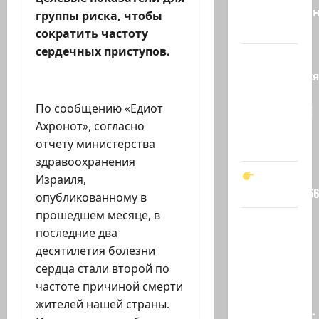
необразован
группы риска, чтобы
…
сократить частоту
сердечных приступов.
Вот,
оказывается
кто спас
По сообщению «Едиот
Зеленского!
Ахронот», согласно
Он —
отчету министерства
мой…
здравоохранения
Израиля,
t.me/markkot5
опубликованному в
прошедшем месяце, в
Обидели…
последние два
Эйнав
десятилетия болезни
Цангаукер
сердца стали второй по
выдворили
частоте причиной смерти
с
жителей нашей страны.
заседании…