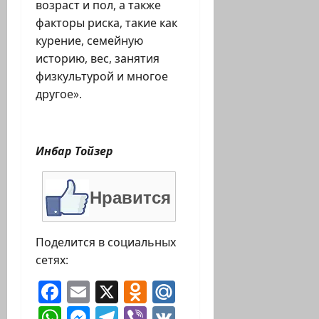
возраст и пол, а также
факторы риска, такие как
курение, семейную
историю, вес, занятия
физкультурой и многое
другое».
Инбар Тойзер
Нравится
Поделится в социальных
сетях:
Facebook
Email
X
Odnoklassniki
Mail.Ru
WhatsApp
Messenger
Telegram
Viber
VK