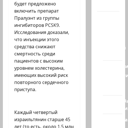
будет предложено
Канал
включить препарат
Наш мир
Пралуэнт из группы
— взгляд
ингибиторов PCSK9.
из
Исследования доказали,
Израиля
что инъекции этого
средства снижают
Ближний
смертность среди
Восток
пациентов с высоким
Геополит
уровнем холестерина,
Новост
имеющих высокий риск
из
повторного сердечного
стран
приступа.
Кибервой
Технологи
Каждый четвертый
Полемика
израильтянин старше 45
на сайте
лет (то есть, около 1,5 млн