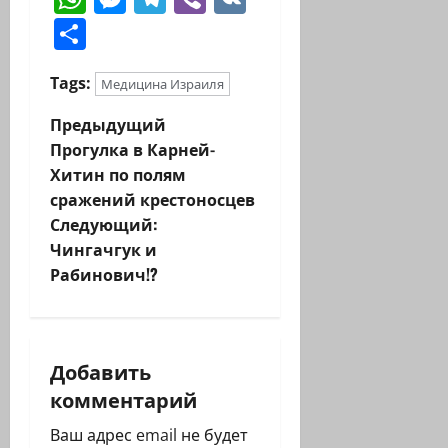
Отправить
Tags:
Медицина Израиля
Н
Предыдущий
Прогулка в Карней-
а
Хитин по полям
сражений крестоносцев
в
Следующий:
и
Чингачгук и
Рабинович!?
г
а
Добавить
ц
комментарий
и
Ваш адрес email не будет