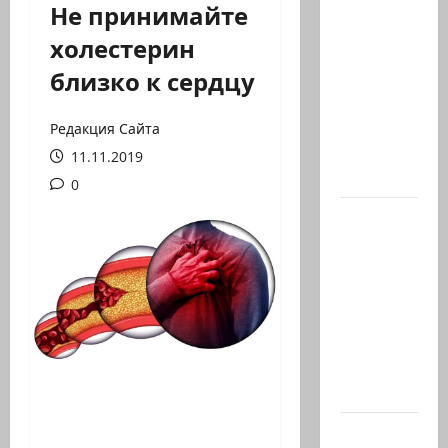
Не принимайте
Вице-
холестерин
президент
близко к сердцу
США
Дж.Д.Вэнс
обо всей
Редакция Сайта
ситуации
11.11.2019
с…
0
Абу-
Даби,
которого
не видно
в
заголовках
Когда в
мире…
Часть 2-я