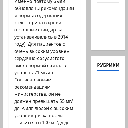
Именно поэтому были
@markkot56
обновлены рекомендации
posted a
и нормы содержания
video
холестерина в крови
(прошлые стандарты
А вы так
устанавливались в 2014
можете?
году). Для пациентов с
очень высоким уровнем
сердечно-сосудистого
РУБРИКИ
риска нормой считался
уровень 71 мг/дл.
Актуально
Согласно новым
рекомендациям
Архив
министерства, он не
статей
должен превышать 55 мг/
сайта
дл. А для людей с высоким
Новости
уровнем риска норма
на
снизится со 100 мг/дл до