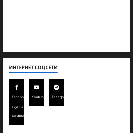
Кибервойна Технология
Полемика на сайте
Редколегия сайта 2025
Хайфа новости
ИНТЕРНЕТ СОЦСЕТИ
Facebook
Youtube
Телеграмм
группа
ХАЙФАИНФО