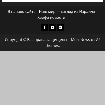
В начало сайта
Наш мир — взгляд из Израиля
Хайфа новости
Facebook
Youtube
Телеграмм
группа
Copyright © Все права защищены
|
MoreNews
от AF
ХАЙФАИНФО
themes.