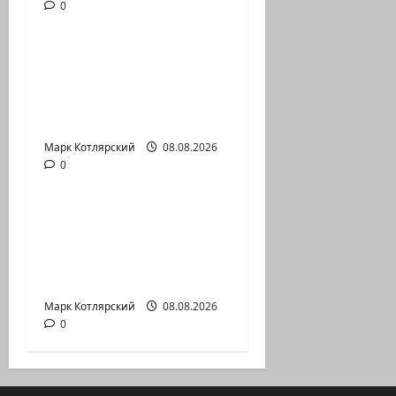
0
Марк Котлярский Телеграмм Канал
Абу-Даби, которого
не видно в
заголовках Когда в
мире…
Марк Котлярский
Израиль сегодня
08.08.2026
0
Марк Котлярский Телеграмм Канал
Часть 2-я 6. Сегодня
вечером они
проводят Йоава
через…
Марк Котлярский
08.08.2026
0