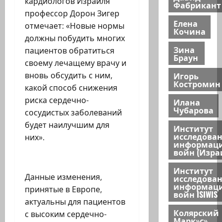
кардиологов Израиля
Фабрикант
профессор Дорон Зигер
Елена
отмечает: «Новые нормы
Кочина
должны побудить многих
Зина
пациентов обратиться
Браун
своему лечащему врачу и
Игорь
вновь обсудить с ним,
Костромин
какой способ снижения
риска сердечно-
Илана
Чубарова
сосудистых заболеваний
будет наилучшим для
Институт
исследова
них».
информац
войн (Изра
Институт
Данные изменения,
исследова
информац
принятые в Европе,
войн ISIWIS
актуальны для пациентов
Колярский
с высоким сердечно-
Марк»с»