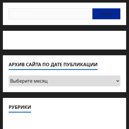
Найти:
Статьи об медицине Израиля
АРХИВ САЙТА ПО ДАТЕ ПУБЛИКАЦИИ
Архив
сайта
по
дате
РУБРИКИ
публикации
Актуально