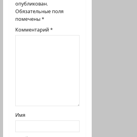
я
опубликован.
Обязательные поля
з
помечены
*
а
Комментарий
*
п
и
с
и
Имя