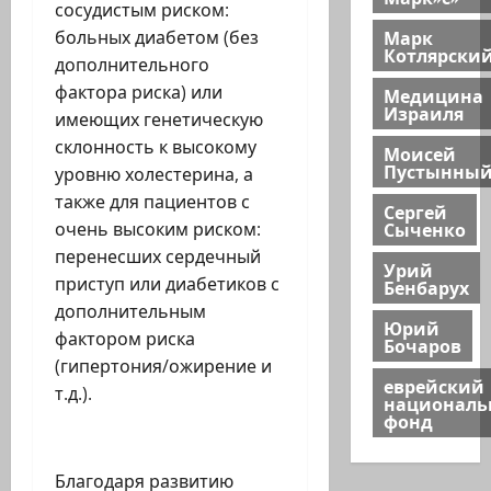
сосудистым риском:
Марк
больных диабетом (без
Котлярски
дополнительного
фактора риска) или
Медицина
Израиля
имеющих генетическую
склонность к высокому
Моисей
Пустынны
уровню холестерина, а
также для пациентов с
Сергей
Сыченко
очень высоким риском:
перенесших сердечный
Урий
приступ или диабетиков с
Бенбарух
дополнительным
Юрий
фактором риска
Бочаров
(гипертония/ожирение и
еврейский
т.д.).
национал
фонд
Благодаря развитию