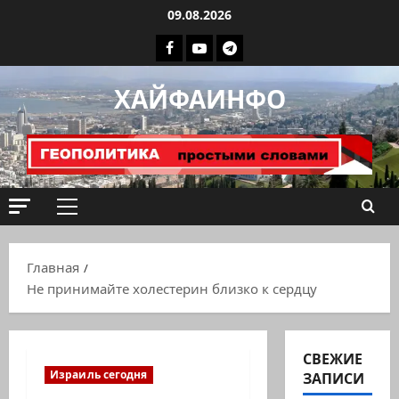
Перейти
09.08.2026
к
Facebook
Youtube
Телеграмм
содержимому
группа
ХАЙФАИНФО
ХАЙФАИНФО
Основное
меню
Главная
Не принимайте холестерин близко к сердцу
СВЕЖИЕ
Израиль сегодня
ЗАПИСИ