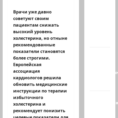
6.
Сегодня
Врачи уже давно
вечером
советуют своим
они
пациентам снижать
проводят
высокий уровень
Йоава
холестерина, но отныне
через…
рекомендованные
показатели становятся
Это пост
более строгими.
Шломо
Европейская
Фильбера,
ассоциация
опубликова
кардиологов решила
незадолго
обновить медицинские
до…
инструкции по терапии
Вы
избыточного
необразова
холестерина и
«Вы
рекомендует понизить
просто
целевые показатели для