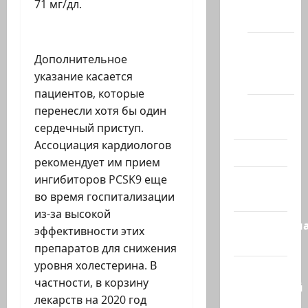
сайте
71 мг/дл.
(архив)
Новости
Дополнительное
Хайфы
указание касается
(архив)
пациентов, которые
Помним
перенесли хотя бы один
Холокост
сердечный приступ.
Ассоциация кардиологов
Видео
рекомендует им прием
ингибиторов PCSK9 еще
Израиль
во время госпитализации
сегодня
из-за высокой
Литературн
эффективности этих
гостиная
препаратов для снижения
уровня холестерина. В
Марк
частности, в корзину
Котлярский
лекарств на 2020 год
Телеграмм