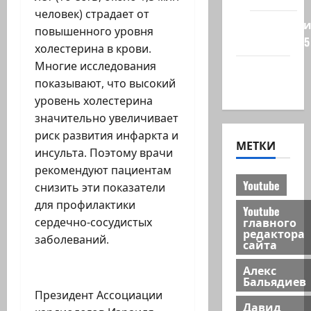
человек) страдает от
Редколеги
повышенного уровня
сайта 2025
холестерина в крови.
Многие исследования
Хайфа
показывают, что высокий
новости
уровень холестерина
значительно увеличивает
риск развития инфаркта и
МЕТКИ
инсульта. Поэтому врачи
рекомендуют пациентам
Youtube
снизить эти показатели
для профилактики
Youtube
главного
сердечно-сосудистых
редактора
заболеваний.
сайта
Алекс
Бальядиев
Президент Ассоциации
Давид