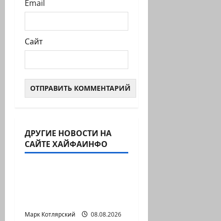
Email
Сайт
ДРУГИЕ НОВОСТИ НА
Израиль сегодня
САЙТЕ ХАЙФАИНФО
Марк Котлярский Телеграмм Канал
Вице-президент США
Дж.Д.Вэнс обо всей
ситуации с…
Марк Котлярский
Израиль сегодня
08.08.2026