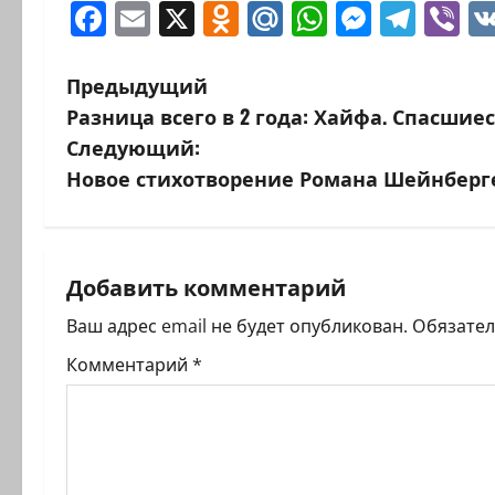
Facebook
Email
X
Odnoklassniki
Mail.Ru
WhatsAp
Messen
Tele
Vi
Н
Предыдущий
Разница всего в 2 года: Хайфа. Спасшие
а
Следующий:
в
Новое стихотворение Романа Шейнберг
и
г
Добавить комментарий
а
Ваш адрес email не будет опубликован.
Обязате
ц
Комментарий
*
и
я