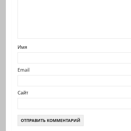
з
а
п
и
Имя
с
и
Email
Сайт