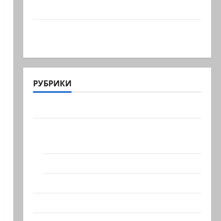
Израильтянин, резервист,…
Этот перфоманс времен Средневековья
устроила левая…
РУБРИКИ
Актуально
Архив статей сайта
Новости на сайте (архив)
Новости Хайфы (архив)
Помним Холокост
Видео