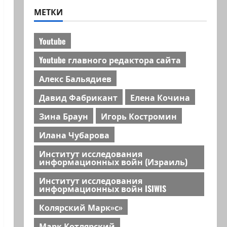
МЕТКИ
Youtube
Youtube главного редактора сайта
Алекс Бальядиев
Давид Фабрикант
Елена Кочина
Зина Браун
Игорь Костромин
Илана Чубарова
Институт исследования
информационных войн (Израиль)
Институт исследования
информационных войн ISIWIS
Колярский Марк»с»
Марк Котлярский