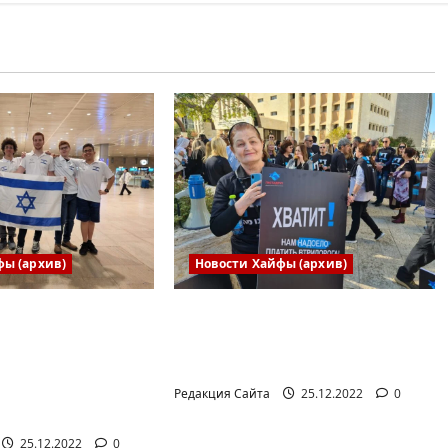
фы (архив)
Новости Хайфы (архив)
ая сборная
В Хайфе прошла
риняла участие
демонстрация против
родной
дороговизны жизни
 научной
Редакция Сайта
25.12.2022
0
е
25.12.2022
0