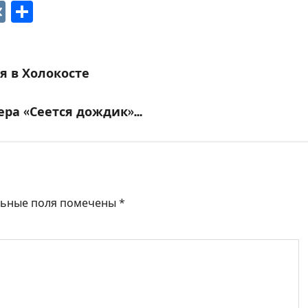
p
ger
gram
ber
VK
Отправить
ся в Холокосте
ера «Сеется дождик»…
льные поля помечены
*