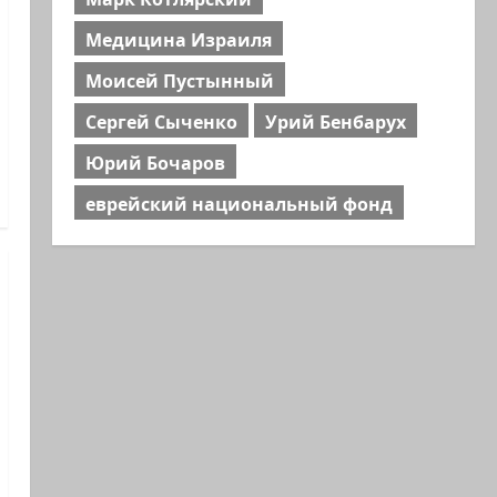
Медицина Израиля
Моисей Пустынный
Сергей Сыченко
Урий Бенбарух
Юрий Бочаров
еврейский национальный фонд