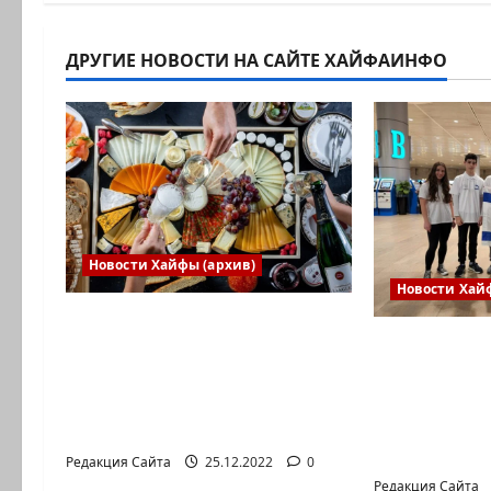
ДРУГИЕ НОВОСТИ НА САЙТЕ ХАЙФАИНФО
Новости Хайфы (архив)
Новости Хай
Есть установка весело
Израильск
встретить Новый год» или
впервые п
«Реальность, данная нам в
в Междуна
ощущениях». Коммуникат
юниорской
от агентства «партизан»
олимпиад
Редакция Сайта
25.12.2022
0
Редакция Сайта