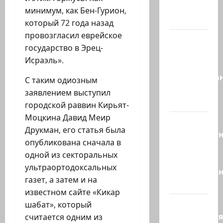
Йоава
минимум, как Бен-Гурион,
через…
который 72 года назад
провозгласил еврейское
Это пост
государство в Эрец-
Шломо
Исраэль».
Фильбера,
опубликова
С таким одиозным
незадолго
заявлением выступил
до…
городской раввин Кирьят-
Моцкина Давид Меир
Вы
Друкман, его статья была
необразова
опубликована сначала в
«Вы
одной из секторальных
просто
ультраортодоксальных
необразован
газет, а затем и на
…
известном сайте «Кикар
Вот,
шабат», который
оказывается
считается одним из