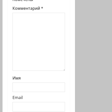
а
Комментарий
*
п
и
с
и
Имя
Email