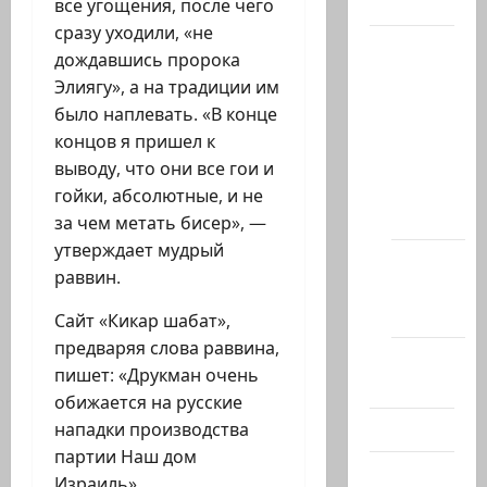
Актуально
все угощения, после чего
сразу уходили, «не
Архив
дождавшись пророка
статей
Элиягу», а на традиции им
сайта
было наплевать. «В конце
Новости
концов я пришел к
на
выводу, что они все гои и
сайте
гойки, абсолютные, и не
(архив)
за чем метать бисер», —
утверждает мудрый
Новости
раввин.
Хайфы
(архив)
Сайт «Кикар шабат»,
предваряя слова раввина,
Помним
пишет: «Друкман очень
Холокост
обижается на русские
Видео
нападки производства
партии Наш дом
Израиль
Израиль».