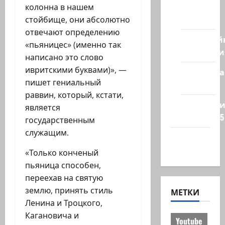
из
колонна в нашем
стран
стойбище, они абсолютно
отвечают определению
Кибервой
«пьяницес» (именно так
Технологи
написано это слово
ивритскими буквами)», —
Полемика
пишет гениальный
на сайте
раввин, который, кстати,
Редколеги
является
сайта 2025
государственным
служащим.
Хайфа
новости
«Только конченый
пьяница способен,
переехав на святую
землю, принять стиль
МЕТКИ
Ленина и Троцкого,
Кагановича и
Youtube