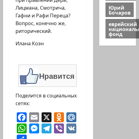
при правлении Дери,
Юрий
Лицмана, Смотрича,
Бочаров
Гафни и Рафи Переца?
Вопрос, конечно же,
еврейский
национал
риторический.
фонд
Илана Коэн
Нравится
Поделится в социальных
сетях:
Facebook
Email
X
Odnoklassniki
Mail.Ru
WhatsApp
Messenger
Telegram
Viber
VK