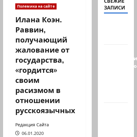
СВЕЖИЕ
Полемика на сайте
ЗАПИСИ
Илана Коэн.
Козел,
Раввин,
козел, а
получающий
умный…
жалование от
С
государства,
удовольств
рекомендую
«гордится»
канал
своим
Марии
расизмом в
Волох —
…
отношении
русскоязычных
Вице-
президент
США
Редакция Сайта
Дж.Д.Вэнс
06.01.2020