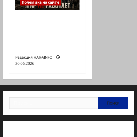
Полемика на сайте
ООН заседает, войны
продолжаются:
почему перестал
работать мировой
порядок?
Редакция HAIFAINFO
20.06.2026
Найти:
Статьи об медицине Израиля