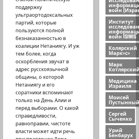
информац
поддержку
войн (Изра
ультраортодоксальных
Институт
партий, которые
исследова
пользуются полной
информац
войн ISIWIS
безнаказанностью в
коалиции Нетаниягу. И уж
Колярский
Марк»с»
тем более, когда
оскорбления звучат в
Марк
Котлярски
адрес русскоязычной
общины, о которой
Медицина
Нетаниягу и его
Израиля
соратники вспоминают
Моисей
только на День Алии и
Пустынны
перед выборами. О какой
Сергей
справедливости,
Сыченко
равноправии, чистоте
Урий
власти может идти речь
Бенбарух