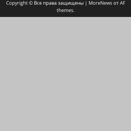
Copyright © Все права защищены
|
MoreNews
от AF
ХАЙФАИНФО
themes.