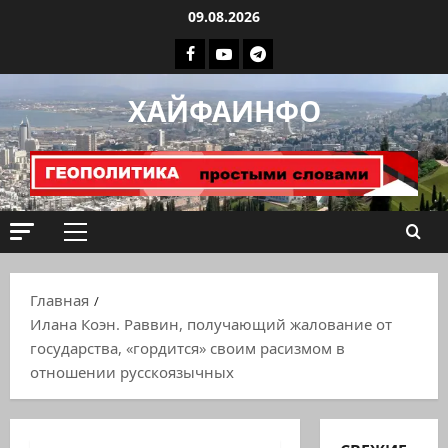
Перейти
09.08.2026
к
Facebook
Youtube
Телеграмм
содержимому
группа
ХАЙФАИНФО
ХАЙФАИНФО
Основное
меню
Главная
Илана Коэн. Раввин, получающий жалование от
государства, «гордится» своим расизмом в
отношении русскоязычных