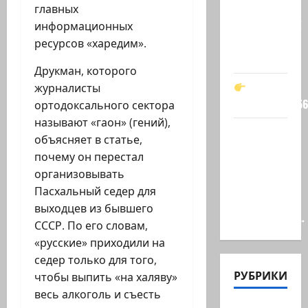
кто спас
главных
Зеленского!
информационных
Он —
ресурсов «харедим».
мой…
Друкман, которого
журналисты
t.me/markkot5
ортодоксального сектора
называют «гаон» (гений),
Обидели…
объясняет в статье,
Эйнав
почему он перестал
Цангаукер
организовывать
выдворили
Пасхальный седер для
с
выходцев из бывшего
заседании…
СССР. По его словам,
«русские» приходили на
седер только для того,
РУБРИКИ
чтобы выпить «на халяву»
весь алкоголь и съесть