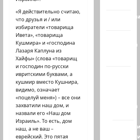
сегодня
«Я действительно считаю,
Литературн
что друзья и / или
гостиная
избиратели «товарища
Ивета», «товарища
Марк
Кушмира» и «господина
Котлярский
Лазаря Каплуна из
Телеграмм
Хайфы» (слова «товарищ
Канал
и господин по-русски
Наш мир
ивритскими буквами, а
— взгляд
кушмир вместо Кушнира,
из
видимо, означает
Израиля
«поцелуй меня») – все они
захватили наш дом, и
Ближний
назвали его «Наш дом
Восток
Израиль». То есть, дом
Геополит
наш, а не ваш –
Новост
еврейский. Это пятая