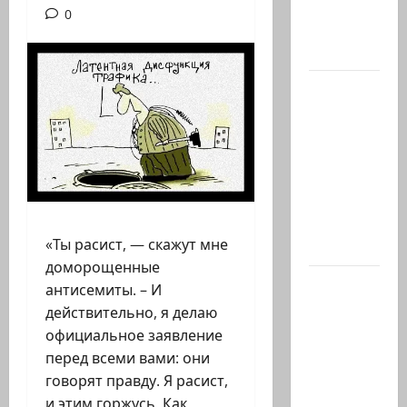
обо всей
0
ситуации
с…
Абу-
Даби,
которого
не видно
в
заголовках
Когда в
«Ты расист, — скажут мне
мире…
доморощенные
Часть 2-я
антисемиты. – И
6.
действительно, я делаю
Сегодня
официальное заявление
вечером
перед всеми вами: они
они
говорят правду. Я расист,
проводят
и этим горжусь. Как