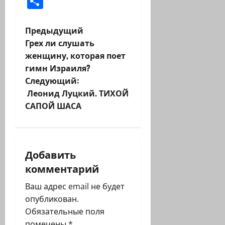
Отправить
Н
Предыдущий
Грех ли слушать
а
женщину, которая поет
гимн Израиля?
в
Следующий:
и
Леонид Луцкий. ТИХОЙ
САПОЙ ШАСА
г
а
Добавить
ц
комментарий
и
Ваш адрес email не будет
я
опубликован.
Обязательные поля
з
помечены
*