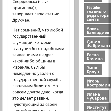
Свердловска (язык
Youtube
оригинала)», —
главного
завершает свою статью
редактора
сайта
Друкман.
Алекс
Нет сомнений, что любой
Бальядиев
государственный
Давид
служащий, который
Фабрикант
выступил бы с подобными
Елена
заявлениями в адрес
Кочина
какой-либо общины в
Израиле, был бы
Зина
Браун
немедленно уволен с
государственной службы
Игорь
Костромин
с волчьим билетом. Но
совсем другое дело, когда
Илана
Чубарова
это делает раввин,
чувствующий за своей
Институт
спиной политическую
исследова