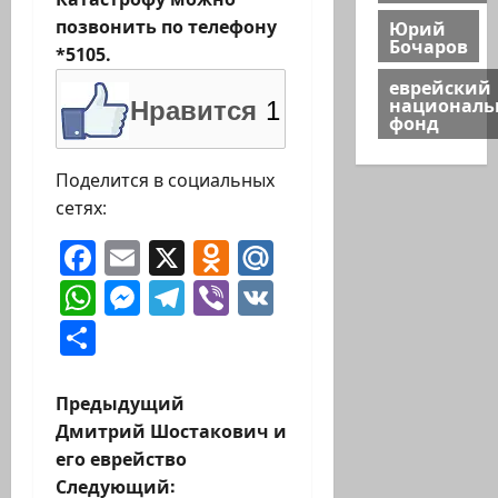
Юрий
позвонить по телефону
Бочаров
*5105.
еврейский
национал
Нравится
1
фонд
Поделится в социальных
сетях:
Facebook
Email
X
Odnoklassniki
Mail.Ru
WhatsApp
Messenger
Telegram
Viber
VK
Отправить
Н
Предыдущий
Дмитрий Шостакович и
а
его еврейство
Следующий: