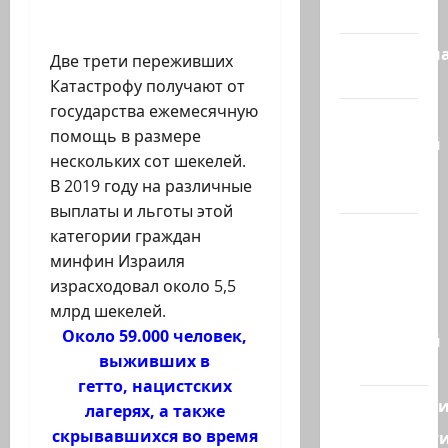
сегодня
Литературн
Две трети переживших
гостиная
Катастрофу получают от
государства ежемесячную
Марк
помощь в размере
Котлярский
нескольких сот шекелей.
Телеграмм
В 2019 году на различные
Канал
выплаты и льготы этой
Наш мир
категории граждан
— взгляд
минфин Израиля
из
израсходовал около 5,5
Израиля
млрд шекелей.
Около 59.000 человек,
Ближний
выживших в
Восток
гетто, нацистских
Геополит
лагерях, а также
скрывавшихся во время
Новост