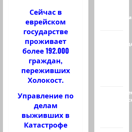
рехнулись?
Сейчас в
Высший
администр
еврейском
суд…
государстве
Зини
проживает
предупрежда
более 192.000
обещания
граждан,
ХАМАСа
вредны
переживших
для
Холокост.
нашего…
Могуществе
Управление по
мусульманс
делам
страны
выживших в
создают
новый…
Катастрофе