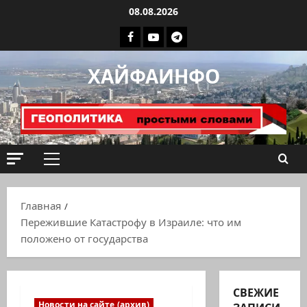
Перейти
08.08.2026
к
Facebook
Youtube
Телеграмм
содержимому
группа
ХАЙФАИНФО
ХАЙФАИНФО
Основное
меню
Главная
Пережившие Катастрофу в Израиле: что им
положено от государства
СВЕЖИЕ
Новости на сайте (архив)