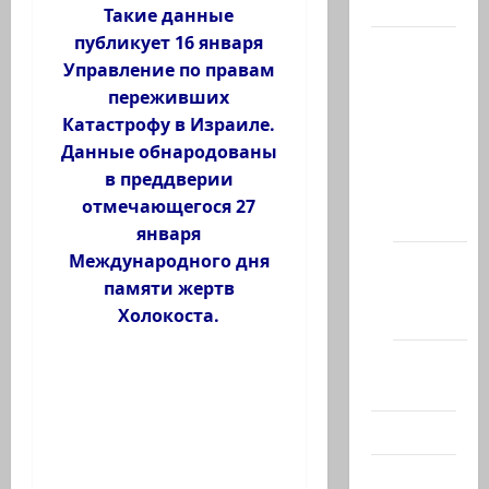
Актуально
Такие данные
публикует 16 января
Архив
Управление по правам
статей
переживших
сайта
Катастрофу в Израиле.
Новости
Данные обнародованы
на
в преддверии
сайте
отмечающегося 27
(архив)
января
Международного дня
Новости
памяти жертв
Хайфы
Холокоста.
(архив)
Помним
Холокост
Видео
Израиль