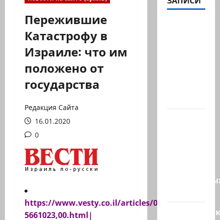
ЗАПИСИ
Пережившие
В 2019-м
Катастрофу в
Биньямину
Израиле: что им
Нетаниягу
не
положено от
хватило
государства
ровно
одного…
Редакция Сайта
США
16.01.2020
одобрили
0
продажу
5250
зенитных
управляемы
ракет к…
https://www.vesty.co.il/articles/0,7340,L-
Макаронни
5661023,00.html
|