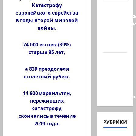
Катастрофу
Турция
европейского еврейства
возмутилас
в годы Второй мировой
нарушение
войны.
границ
— в
74.000 из них (39%)
регионе…
старше 85 лет,
Кара
божья? 4
а 839 преодолели
августа,
столетний рубеж.
во время
матча
14.800 израильтян,
региональн
переживших
Катастрофу,
скончались в течение
РУБРИКИ
2019 года.