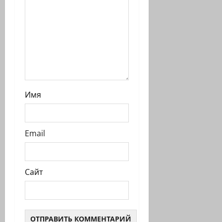
с
и
Имя
Email
Сайт