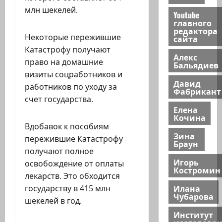
млн шекелей.
Youtube
главного
редактора
Некоторые пережившие
сайта
Катастрофу получают
Алекс
право на домашние
Бальядиев
визиты соцработников и
Давид
работников по уходу за
Фабрикант
счет государства.
Елена
Кочина
Вдобавок к пособиям
Зина
пережившие Катастрофу
Браун
получают полное
Игорь
освобождение от оплаты
Костромин
лекарств. Это обходится
Илана
государству в 415 млн
Чубарова
шекелей в год.
Институт