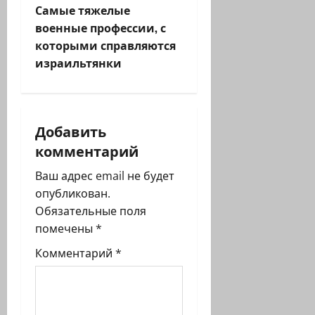
в
Самые тяжелые
и
военные профессии, с
которыми справляются
г
израильтянки
а
ц
Добавить
и
комментарий
я
Ваш адрес email не будет
опубликован.
з
Обязательные поля
помечены
*
а
Комментарий
*
п
и