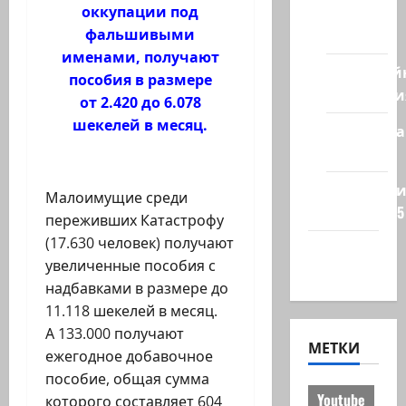
оккупации под
из
фальшивыми
стран
именами, получают
Кибервой
пособия в размере
Технологи
от 2.420 до 6.078
шекелей в месяц.
Полемика
на сайте
Редколеги
Малоимущие среди
сайта 2025
переживших Катастрофу
(17.630 человек) получают
Хайфа
увеличенные пособия с
новости
надбавками в размере до
11.118 шекелей в месяц.
А 133.000 получают
МЕТКИ
ежегодное добавочное
пособие, общая сумма
Youtube
которого составляет 604