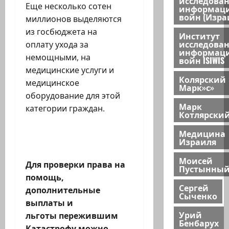
исследова
Еще несколько сотен
информац
войн (Изра
миллионов выделяются
из госбюджета на
Институт
исследова
оплату ухода за
информац
немощными, на
войн ISIWIS
медицинские услуги и
Колярский
медицинское
Марк»с»
оборудование для этой
Марк
категории граждан.
Котлярски
Медицина
Израиля
Моисей
Для проверки права на
Пустынны
помощь,
Сергей
дополнительные
Сыченко
выплаты и
Урий
льготы пережившим
Бенбарух
Катастрофу можно