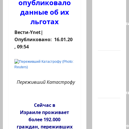
опубликовало
Сегодня
отмечается
данные об их
день
льготах
подкаблучн
Кто
Вести-Ynet|
таковой
Опубликовано: 16.01.20
-…
, 09:54
Голос
одинокого
в
пустыне
Переживший Катастрофу
Левый
общественн
Президент
Сейчас в
Трамп о
Израиле проживает
мире
более 192.000
искусственн
граждан, переживших