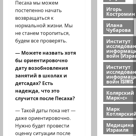
Песаха мы можем
Игорь
постепенно начать
Костромин
возвращаться к
Илана
нормальной жизни. Мы
Чубарова
не станем торопиться,
Институт
будем все проверять.
исследова
информац
— Можете назвать хотя
войн (Изра
бы ориентировочно
Институт
дату возобновления
исследова
занятий в школах и
информац
войн ISIWIS
детсадах? Есть
надежда, что это
Колярский
Марк»с»
случится после Песаха?
Марк
— Такой даты пока нет —
Котлярски
даже ориентировочно.
Медицина
Нужно будет провести
Израиля
оценку ситуации после