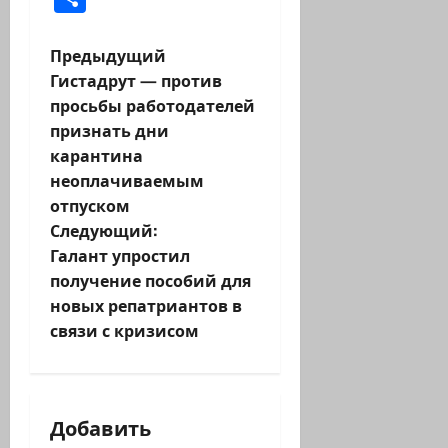
Н
Предыдущий
Гистадрут — против
а
просьбы работодателей
признать дни
в
карантина
и
неоплачиваемым
отпуском
г
Следующий:
Галант упростил
а
получение пособий для
ц
новых репатриантов в
связи с кризисом
и
я
Добавить
з