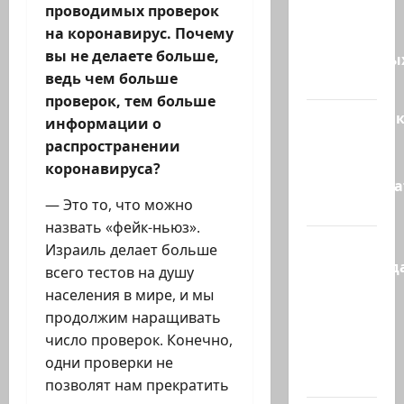
проводимых проверок
5250
на коронавирус. Почему
зенитных
вы не делаете больше,
управляемы
ведь чем больше
ракет к…
проверок, тем больше
Макаронни
информации о
рехнулись?
распространении
Высший
коронавируса?
администр
— Это то, что можно
суд…
назвать «фейк-ньюз».
Зини
Израиль делает больше
предупрежда
всего тестов на душу
обещания
населения в мире, и мы
ХАМАСа
продолжим наращивать
вредны
число проверок. Конечно,
для
одни проверки не
нашего…
позволят нам прекратить