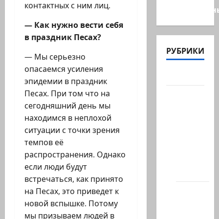
контактных с ним лиц.
общественн
— Как нужно вести себя
в праздник Песах?
РУБРИКИ
— Мы серьезно
опасаемся усиления
Актуально
эпидемии в праздник
Песах. При том что на
Архив
сегодняшний день мы
статей
находимся в неплохой
сайта
ситуации с точки зрения
Новости
темпов её
на
распространения. Однако
сайте
если люди будут
(архив)
встречаться, как принято
Новости
на Песах, это приведет к
Хайфы
новой вспышке. Потому
(архив)
мы призываем людей в