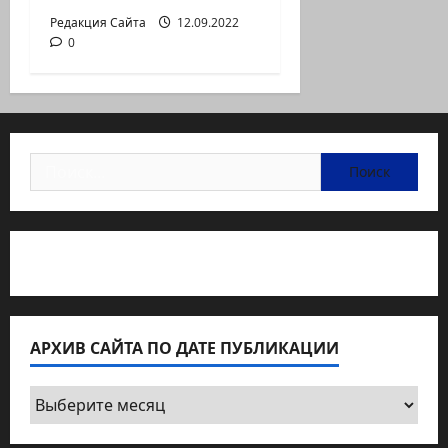
Редакция Сайта
12.09.2022
0
Найти:
Статьи об медицине Израиля
АРХИВ САЙТА ПО ДАТЕ ПУБЛИКАЦИИ
Архив
сайта
по