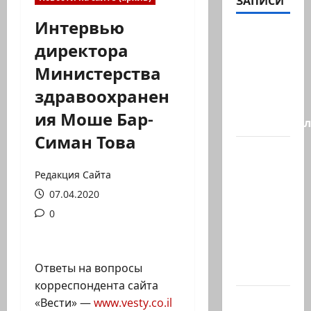
ЗАПИСИ
Интервью
Генерал,
директора
который
Министерства
решил
не
здравоохранен
отвечать
ия Моше Бар-
Председате
Симан Това
Вчера
вечером
Редакция Сайта
с
07.04.2020
разницей
0
буквально
в
несколько
Ответы на вопросы
минут…
корреспондента сайта
Почему
«Вести» —
www.vesty.co.il