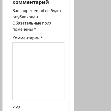
комментарий
а
Ваш адрес email не будет
п
опубликован.
Обязательные поля
и
помечены
*
с
Комментарий
*
и
Имя