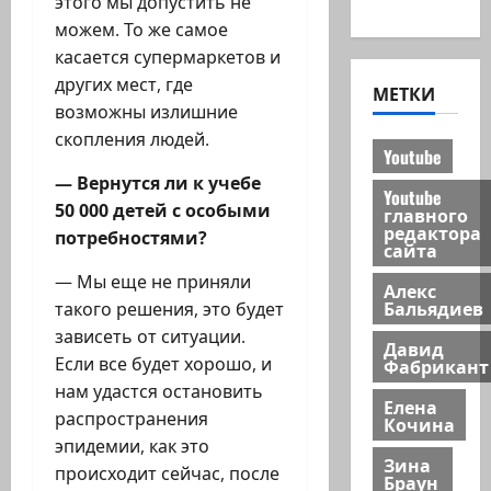
новости
этого мы допустить не
можем. То же самое
касается супермаркетов и
других мест, где
МЕТКИ
возможны излишние
скопления людей.
Youtube
— Вернутся ли к учебе
Youtube
50 000 детей с особыми
главного
редактора
потребностями?
сайта
— Мы еще не приняли
Алекс
Бальядиев
такого решения, это будет
зависеть от ситуации.
Давид
Если все будет хорошо, и
Фабрикант
нам удастся остановить
Елена
распространения
Кочина
эпидемии, как это
Зина
происходит сейчас, после
Браун