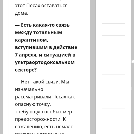
этот Песах оставаться
Помним
дома.
Холокост
— Есть какая-то связь
Видео
между тотальным
карантином,
Израиль
вступившим в действие
сегодня
7 апреля, и ситуацией в
Литературн
ультраортодоксальном
гостиная
секторе?
Марк
— Нет такой связи. Мы
Котлярский
изначально
Телеграмм
рассматривали Песах как
Канал
опасную точку,
требующую особых мер
Наш мир
предосторожности. К
— взгляд
сожалению, есть немало
из
граждан, которые не