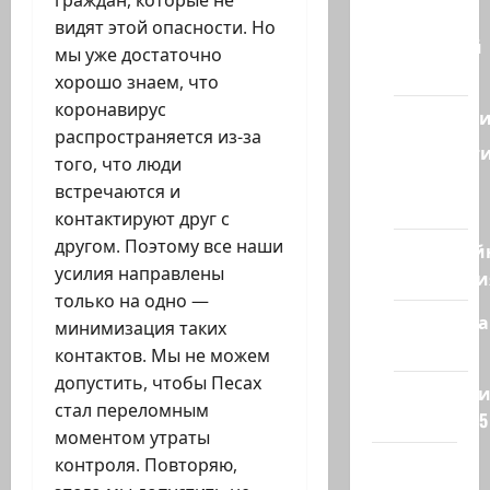
Израиля
видят этой опасности. Но
Ближний
мы уже достаточно
Восток
хорошо знаем, что
коронавирус
Геополит
распространяется из-за
Новост
того, что люди
из
встречаются и
стран
контактируют друг с
другом. Поэтому все наши
Кибервой
усилия направлены
Технологи
только на одно —
Полемика
минимизация таких
на сайте
контактов. Мы не можем
допустить, чтобы Песах
Редколеги
стал переломным
сайта 2025
моментом утраты
Хайфа
контроля. Повторяю,