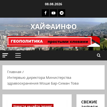
Перейти
08.08.2026
к
Facebook
Youtube
Телеграмм
содержимому
группа
ХАЙФАИНФО
ХАЙФАИНФО
Основное
меню
Главная
Интервью директора Министерства
здравоохранения Моше Бар-Симан Това
СВЕЖИЕ
Новости на сайте (архив)