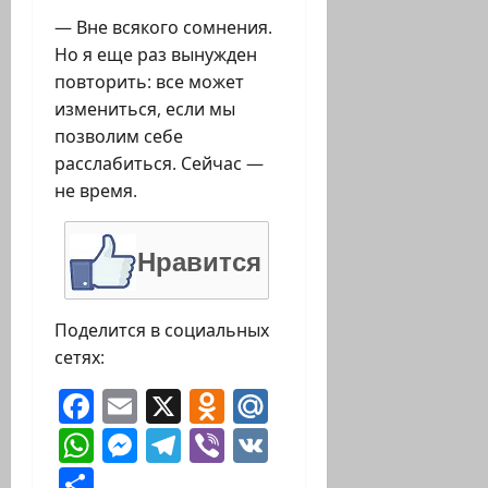
— Вне всякого сомнения.
Но я еще раз вынужден
повторить: все может
измениться, если мы
позволим себе
расслабиться. Сейчас —
не время.
Нравится
Поделится в социальных
сетях:
Facebook
Email
X
Odnoklassniki
Mail.Ru
WhatsApp
Messenger
Telegram
Viber
VK
Отправить