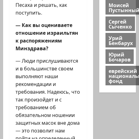
Моисей
Песаха и решать, как
Пустынны
поступить.
Сергей
— Как вы оцениваете
Сыченко
отношение израильтян
Урий
к распоряжениям
Бенбарух
Минздрава?
Юрий
Бочаров
— Люди прислушиваются
и в большинстве своем
еврейский
национал
выполняют наши
фонд
рекомендации и
требования. Надеюсь, что
так произойдет и с
требованием об
обязательном ношении
защитных масок вне дома
— это позволит нам
пойти на определенный