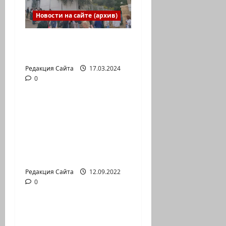
Новости на сайте (архив)
Выборы президента
России в Израиле
Редакция Сайта
17.03.2024
0
Новости на сайте (архив)
Новый сериал Амита
Коэна и Рона Лешема
— коммуникат
аг.Партизан
Входящие
Редакция Сайта
12.09.2022
0
Новости на сайте (архив)
Неизбежность пути
перемен