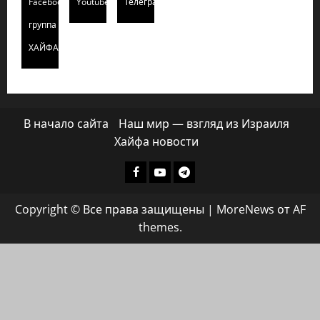
Facebook
Youtube
Телеграмм
группа
ХАЙФАИНФО
В начало сайта
Наш мир — взгляд из Израиля
Хайфа новости
Facebook
Youtube
Телеграмм
группа
Copyright © Все права защищены
|
MoreNews
от AF
ХАЙФАИНФО
themes.