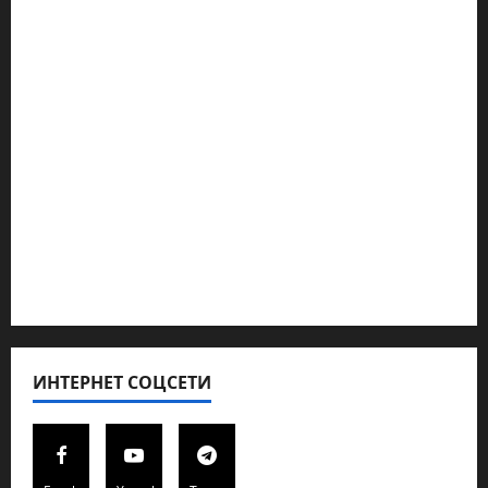
Наш мир — взгляд из Израиля
Ближний Восток
Геополитика
Новости из стран
Кибервойна Технология
Полемика на сайте
Редколегия сайта 2025
Хайфа новости
ИНТЕРНЕТ СОЦСЕТИ