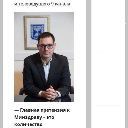
талант
и телеведущего 9 канала
так
часто
соседствует
с
безумием?
Почему…
В 2019-м
Биньямину
Нетаниягу
не
хватило
ровно
одного…
— Главная претензия к
США
Минздраву – это
одобрили
количество
продажу