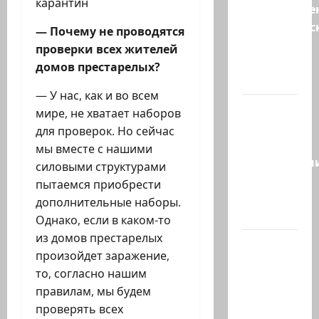
карантин
Могуществе
мусульманс
— Почему не проводятся
страны
проверки всех жителей
создают
домов престарелых?
новый…
— У нас, как и во всем
Сегодня
мире, не хватает наборов
отмечается
для проверок. Но сейчас
день
мы вместе с нашими
подкаблучн
силовыми структурами
Кто
пытаемся приобрести
таковой
дополнительные наборы.
-…
Однако, если в каком-то
из домов престарелых
Голос
произойдет заражение,
одинокого
то, согласно нашим
в
правилам, мы будем
пустыне
проверять всех
Левый