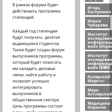
В рамках форума будет
Игорь
действовать программа
Костромин
стипендий.
Илана
Чубарова
Каждый год стипендии
Институт
будут получать десятки
исследова
информац
выдающихся студентов.
войн (Изра
Также будет создан форум
Институт
выпускников программы,
исследова
который будет помогать
информац
войн ISIWIS
им наладить деловые
связи, найти работу и
Колярский
Марк»с»
позволит успешно
интегрировать
Марк
Котлярски
выпускников в
общественном секторе.
Медицина
Цель программы состоит
Израиля