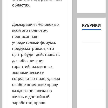
Иран в…
областях.
Декларация «Человек во
РУБРИКИ
всей его полноте»,
подписанная
Актуально
учредителями форума,
Архив
предусматривает, что
статей
центр будет действовать
сайта
для обеспечения
гарантий различных
Новости
экономических и
на
социальных прав, уделяя
сайте
особое внимание праву
(архив)
каждого человека на
Новости
жизнь и достойный
Хайфы
заработок, право
(архив)