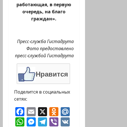
работающая, в первую
очередь, на благо
граждан».
Пресс-служба Гистадрута
Фото предоставлено
пресс-службой Гистадрута
Нравится
Поделится в социальных
сетях:
Facebook
Email
X
Odnoklassniki
Mail.Ru
WhatsApp
Messenger
Telegram
Viber
VK