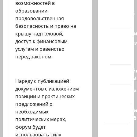
возможностей в
Израиля
образовании,
Ближний
продовольственная
Восток
безопасность и право на
Геополит
крышу над головой,
доступ к финансовым
Новост
услугам и равенство
из
перед законом.
стран
Кибервой
Технологи
Наряду с публикацией
документов с изложением
Полемика
позиции и практических
на сайте
предложений о
Редколеги
необходимых
сайта 2025
политических мерах,
форум будет
Хайфа
использовать силу