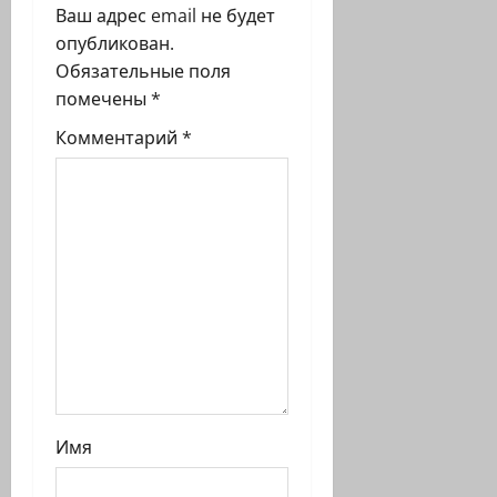
з
Ваш адрес email не будет
опубликован.
а
Обязательные поля
п
помечены
*
Комментарий
*
и
с
и
Имя