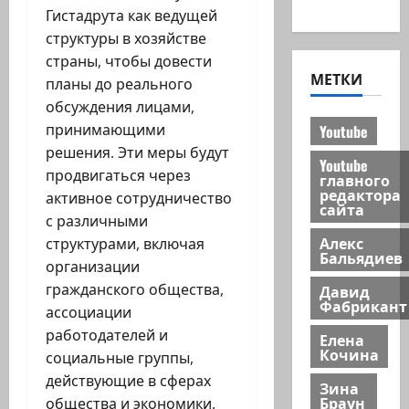
новости
Гистадрута как ведущей
структуры в хозяйстве
страны, чтобы довести
МЕТКИ
планы до реального
обсуждения лицами,
принимающими
Youtube
решения. Эти меры будут
Youtube
продвигаться через
главного
редактора
активное сотрудничество
сайта
с различными
Алекс
структурами, включая
Бальядиев
организации
гражданского общества,
Давид
Фабрикант
ассоциации
работодателей и
Елена
Кочина
социальные группы,
действующие в сферах
Зина
Браун
общества и экономики.