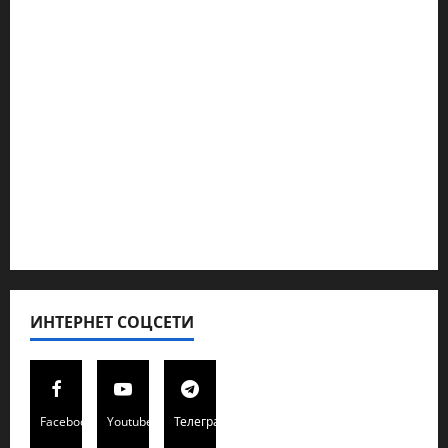
Ближний Восток
Геополитика
Новости из стран
Кибервойна Технология
Полемика на сайте
Редколегия сайта 2025
Хайфа новости
ИНТЕРНЕТ СОЦСЕТИ
Facebook
Youtube
Телеграмм