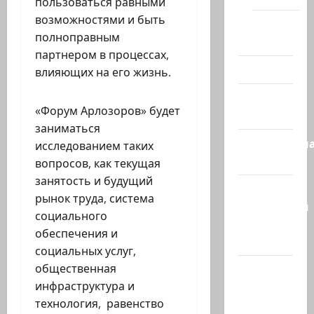
пользоваться равными
возможностями и быть
Помним
полноправным
Холокост
партнером в процессах,
Видео
влияющих на его жизнь.
Израиль
«Форум Арлозоров» будет
сегодня
заниматься
Литературн
исследованием таких
гостиная
вопросов, как текущая
занятость и будущий
Марк
рынок труда, система
Котлярский
социального
Телеграмм
обеспечения и
Канал
социальных услуг,
общественная
Наш мир
инфраструктура и
— взгляд
технология, равенство
из