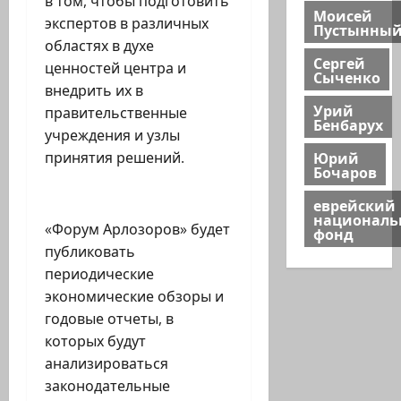
в том, чтобы подготовить
Моисей
экспертов в различных
Пустынны
областях в духе
Сергей
ценностей центра и
Сыченко
внедрить их в
Урий
правительственные
Бенбарух
учреждения и узлы
Юрий
принятия решений.
Бочаров
еврейский
национал
«Форум Арлозоров» будет
фонд
публиковать
периодические
экономические обзоры и
годовые отчеты, в
которых будут
анализироваться
законодательные