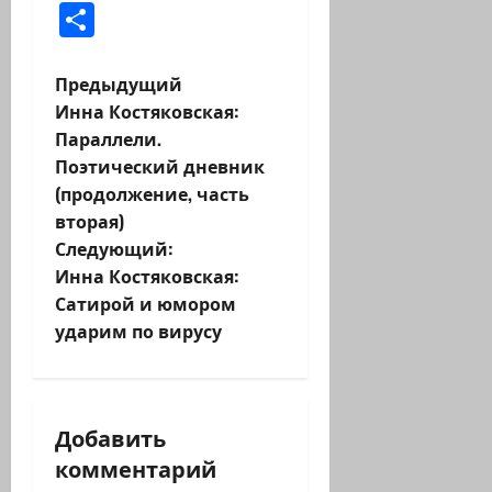
Отправить
Н
Предыдущий
Инна Костяковская:
а
Параллели.
Поэтический дневник
в
(продолжение, часть
и
вторая)
Следующий:
г
Инна Костяковская:
Сатирой и юмором
а
ударим по вирусу
ц
и
Добавить
я
комментарий