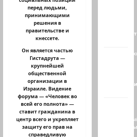
социальных позиций
ТАСС
перед людьми,
цитирует
принимающими
советника
решения в
главы
правительстве и
правительст
кнессете.
Израиля…
Он является частью
Американск
Гистадрута —
СМИ
крупнейшей
сообщают,
общественной
что
организации в
истребител
Израиле. Видение
F-16…
форума — «Человек во
Пожарные
всей его полнота» —
и
ставит гражданина в
специальны
центр всего и укрепляет
спасательн
защиту его прав на
отряд
справедливую