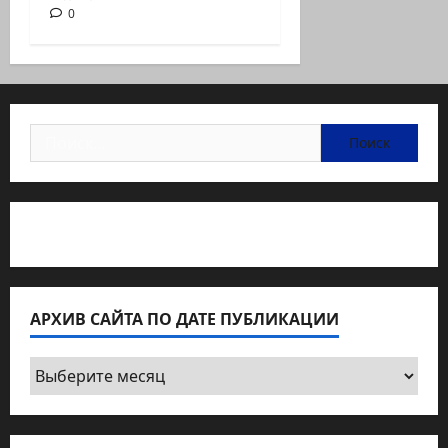
0
Найти:
Статьи об медицине Израиля
АРХИВ САЙТА ПО ДАТЕ ПУБЛИКАЦИИ
Архив
сайта
по
дате