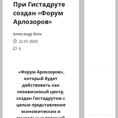
При Гистадруте
Шенген
создан «Форум
трещит.
Арлозоров»
И
начинает
с
Александр Волк
Испании
22.07.2020
Европа
0
без
границ…
В 2019-м
«Форум Арлозоров»,
Биньямину
который будет
Нетаниягу
действовать как
не
независимый центр,
хватило
создан Гистадрутом с
ровно
целью представления
одного…
экономических и