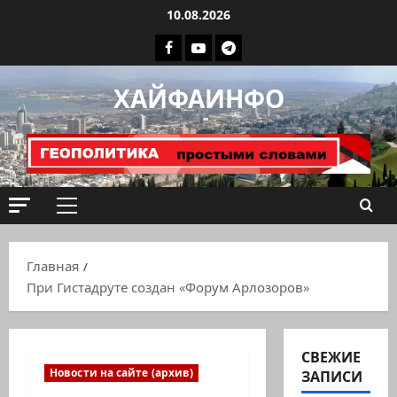
Перейти
10.08.2026
к
Facebook
Youtube
Телеграмм
содержимому
группа
ХАЙФАИНФО
ХАЙФАИНФО
Основное
меню
Главная
При Гистадруте создан «Форум Арлозоров»
СВЕЖИЕ
Новости на сайте (архив)
ЗАПИСИ