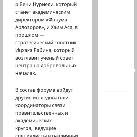
или
р Бени Нуриели, который
Коварство
станет академическим
и
директором «Форума
любовь
Арлозоров», и Хаим Аса, в
Женщина…
прошлом —
стратегический советник
Сирия и
Ицхака Рабина, который
Россия
возглавит ученый совет
достигли
центра на добровольных
соглашения
началах.
о
будущем…
В состав форума войдут
Экс-
другие исследователи,
глава
координаторы связи
СНБ:
правительственных и
Израиль
академических
должен
кругов, ведущие
победить
специалисты в различных