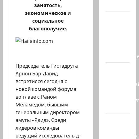
спасли…
занятость,
экономическое и
НАТО
социальное
пужает…
благополучие.
НАТО
заявляет,
что
«отслеживае
Председатель Гистадрута
Бывший
Арнон Бар-Давид
главный
встретился сегодня с
полицейски
новой командой форума
может
во главе с Раном
присоедини
Меламедом, бывшим
к…
генеральным директором
Веселая
амуты «Ядид». Среди
и
лидеров команды
находчивая,
ведущий исследователь д-