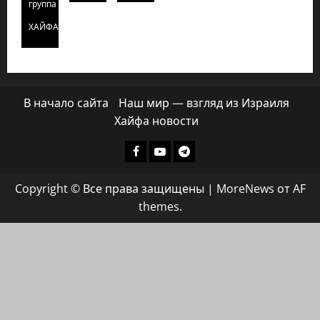
группа
ХАЙФАИНФО
В начало сайта
Наш мир — взгляд из Израиля
Хайфа новости
Facebook
Youtube
Телеграмм
группа
Copyright © Все права защищены
|
MoreNews
от AF
ХАЙФАИНФО
themes.