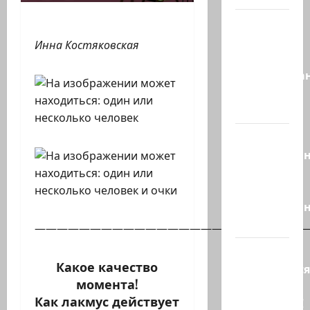
Это пост
Шломо
Инна Костяковская
Фильбера,
опубликова
незадолго
до…
Вы
необразова
«Вы
просто
необразован
…
—————————————————————————
Вот,
Какое качество
оказывается
момента!
кто спас
Как лакмус действует
Зеленского!