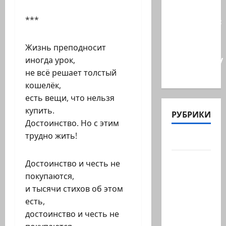
Иранские
***
источники:
Иран
близок к
Жизнь преподносит
тотальному
иногда урок,
к…
не всё решает толстый
кошелёк,
есть вещи, что нельзя
купить.
РУБРИКИ
Достоинство. Но с этим
трудно жить!
Актуально
Архив
Достоинство и честь не
статей
покупаются,
сайта
и тысячи стихов об этом
Новости
есть,
на
достоинство и честь не