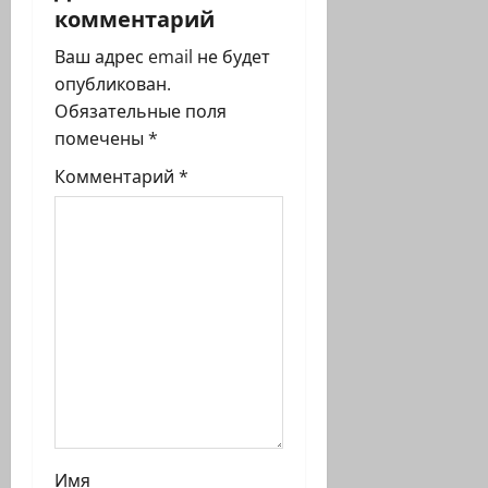
а
комментарий
ц
Ваш адрес email не будет
опубликован.
и
Обязательные поля
я
помечены
*
Комментарий
*
з
а
п
и
с
и
Имя