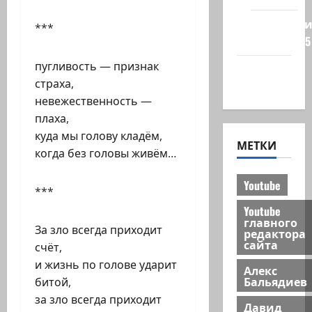
Редколеги
***
сайта 2025
пугливость — признак
Хайфа
страха,
новости
невежественность —
плаха,
куда мы голову кладём,
МЕТКИ
когда без головы живём…
Youtube
***
Youtube
главного
За зло всегда приходит
редактора
сайта
счёт,
и жизнь по голове ударит
Алекс
Бальядиев
битой,
за зло всегда приходит
Давид