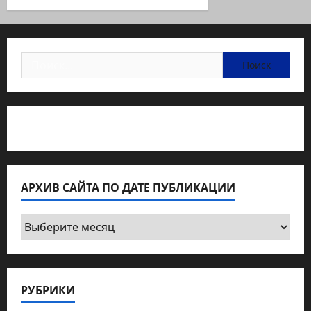
Найти:
Статьи об медицине Израиля
АРХИВ САЙТА ПО ДАТЕ ПУБЛИКАЦИИ
Архив
сайта
по
дате
РУБРИКИ
публикации