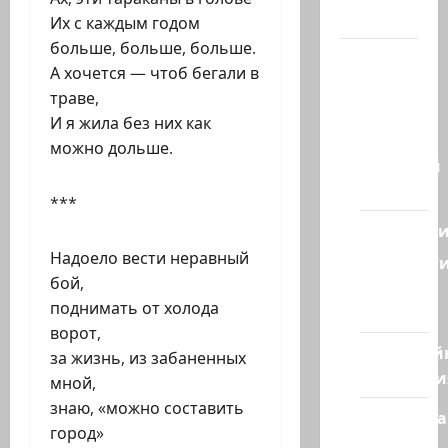
Канал
Их с каждым годом
больше, больше, больше.
Наш мир
А хочется — чтоб бегали в
— взгляд
траве,
из
И я жила без них как
Израиля
можно дольше.
Ближний
Восток
***
Геополит
Надоело вести неравный
Новост
бой,
из
поднимать от холода
стран
ворот,
Кибервой
за​ жизнь,​ из​ забаненных
Технологи
мной,
знаю,​ «можно составить
Полемика
город»
на сайте