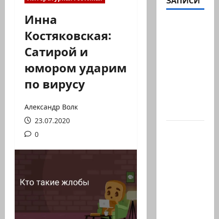
ЗАПИСИ
Инна
Абу-
Костяковская:
Даби,
Сатирой и
которого
не видно
юмором ударим
в
по вирусу
заголовках
Когда в
Александр Волк
мире…
23.07.2020
Часть 2-я
0
6.
Сегодня
вечером
они
проводят
Йоава
через…