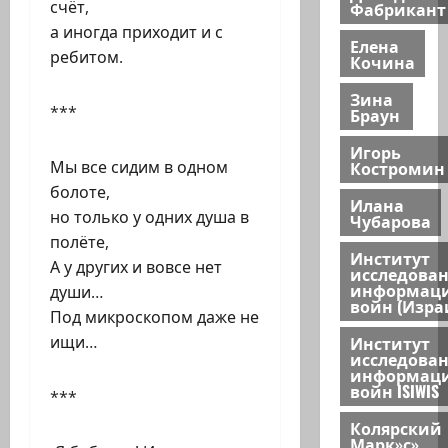
счёт,
Фабрикант
а иногда приходит и с
Елена
ребитом.
Кочина
Зина
***
Браун
Игорь
Мы все сидим в одном
Костромин
болоте,
Илана
но только у одних душа в
Чубарова
полёте,
Институт
А у других и вовсе нет
исследова
информац
души…
войн (Изра
Под микроскопом даже не
ищи…
Институт
исследова
информац
войн ISIWIS
***
Колярский
Марк»с»