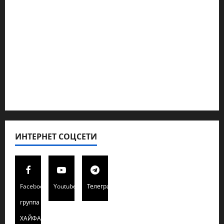
Новости из стран
Кибервойна Технология
Полемика на сайте
Редколегия сайта 2025
Хайфа новости
ИНТЕРНЕТ СОЦСЕТИ
Facebook
Youtube
Телеграмм
группа
ХАЙФАИНФО