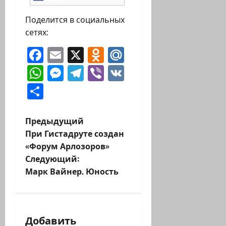
Поделится в социальных
сетях:
Facebook
Email
X
Odnoklassniki
Mail.Ru
WhatsApp
Messenger
Telegram
Viber
VK
Отправить
Н
Предыдущий
При Гистадруте создан
а
«Форум Арлозоров»
Следующий:
в
Марк Вайнер. Юность
и
г
Добавить