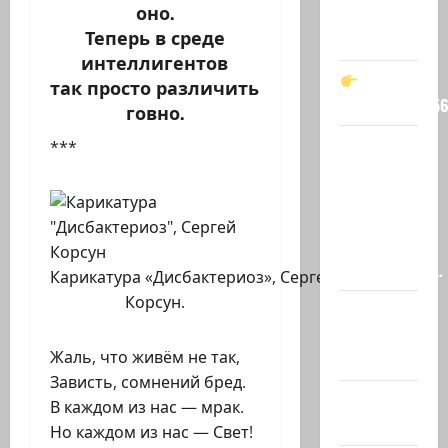
оно.
Он —
Теперь в среде
мой…
интеллигентов
так просто различить
t.me/markkot5
говно.
Обидели…
***
Эйнав
Цангаукер
выдворили
с
заседании…
Карикатура «Дисбактериоз»,
Сергей
Корсун
.
@markkot56
posted a
Жаль, что живём не так,
video
Зависть, сомнений бред.
А вы так
В каждом из нас — мрак.
можете?
Но каждом из нас — Свет!