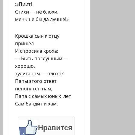
:»Пиит!
Стихи — не блохи,
меньше бы да лучше!»
Крошка сын к отцу
пришел
И спросила кроха:
— Быть послушным —
хорошо,
хулиганом — плохо?
Папы этого ответ
непонятен нам,
Папа с самых юных лет
Сам бандит и хам.
Нравится