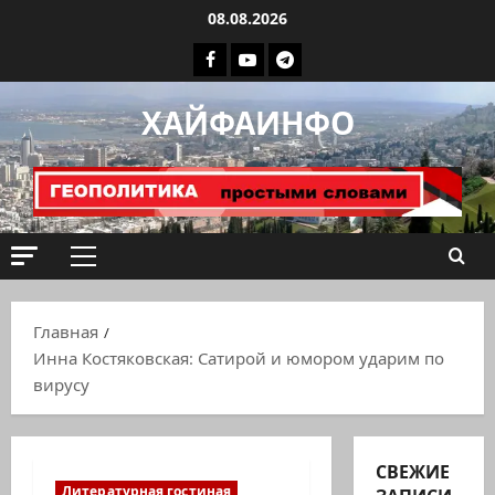
Перейти
08.08.2026
к
Facebook
Youtube
Телеграмм
содержимому
группа
ХАЙФАИНФО
ХАЙФАИНФО
Основное
меню
Главная
Инна Костяковская: Сатирой и юмором ударим по
вирусу
СВЕЖИЕ
Литературная гостиная