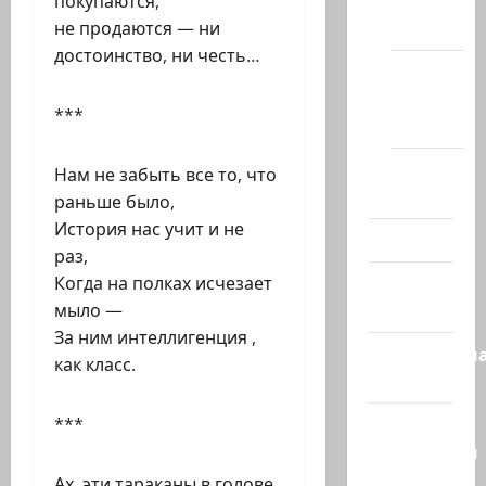
сайте
покупаются,
(архив)
не продаются — ни
достоинство, ни честь…
Новости
Хайфы
***
(архив)
Помним
Нам не забыть все то, что
Холокост
раньше было,
История нас учит и не
Видео
раз,
Израиль
Когда на полках исчезает
сегодня
мыло —
За ним интеллигенция ,
Литературн
как класс.
гостиная
Марк
***
Котлярский
Телеграмм
Ах, эти тараканы в голове