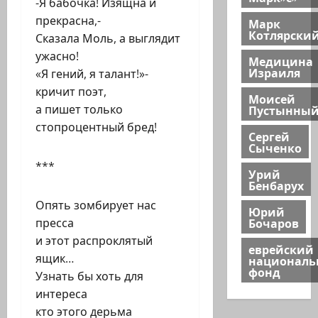
-Я бабочка! Изящна и
прекрасна,-
Марк
Котлярски
Сказала Моль, а выглядит
ужасно!
Медицина
Израиля
«Я гений, я талант!»-
кричит поэт,
Моисей
а пишет только​
Пустынны
стопроцентный бред!
Сергей
Сыченко
***
Урий
Бенбарух
Опять зомбирует нас
Юрий
Бочаров
пресса
и этот распроклятый
еврейский
ящик…
национал
фонд
Узнать бы хоть для
интереса
кто этого дерьма