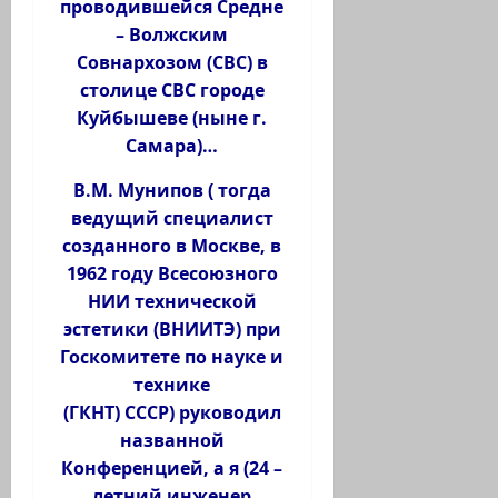
проводившейся Средне
– Волжским
Совнархозом (СВС) в
столице СВС городе
Куйбышеве (ныне г.
Самара)…
В.М. Мунипов ( тогда
ведущий специалист
созданного в Москве, в
1962 году Всесоюзного
НИИ технической
эстетики (ВНИИТЭ) при
Госкомитете по науке и
технике
(ГКНТ) СССР) руководил
названной
Конференцией, а я (24 –
летний инженер