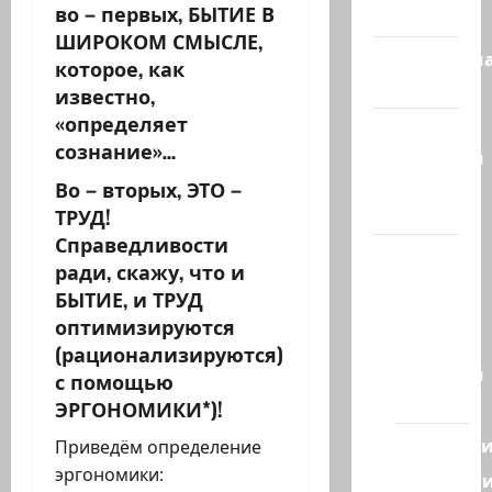
во – первых, БЫТИЕ В
сегодня
ШИРОКОМ СМЫСЛЕ,
Литературн
которое, как
гостиная
известно,
«определяет
Марк
сознание»…
Котлярский
Телеграмм
Во – вторых, ЭТО –
Канал
ТРУД!
Справедливости
Наш мир
ради, скажу, что и
— взгляд
БЫТИЕ, и ТРУД
из
оптимизируются
Израиля
(рационализируются)
Ближний
с помощью
Восток
ЭРГОНОМИКИ*)!
Геополит
Приведём определение
эргономики:
Новост