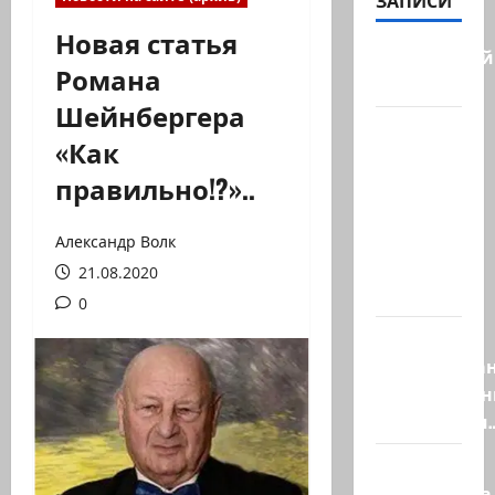
ЗАПИСИ
Новая статья
Заботливый
Романа
котяра…
Шейнбергера
Мордехай
«Как
Давид,
правильно!?»..
сторонник
правых
сил,
Александр Волк
один из
21.08.2020
самых…
0
Ливан
разочарова
нерасшире
пилотными
Маша и
Капитолина