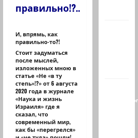
правильно!?..
активных
иранских…
В 2019-м
И, впрямь, как
Биньямину
правильно-то?!
Нетаниягу
не
Стоит задуматься
хватило
после мыслей,
ровно
изложенных мною в
одного…
статье «Не «в ту
степь»!?» от 6 августа
Правые
2020 года в журнале
без
«Наука и жизнь
религиозно
Израиля» где я
диктата:
сказал, что
партия
современный мир,
Эрдана
как бы «перегрелся»
и
и «не туда» пошли!..