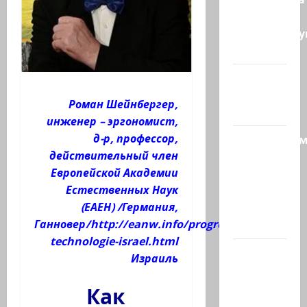
— те, кто
координиру
работу…
@markkot56
posted a
Роман Шейнбергер,
video
инженер – эргономист,
д-р, профессор,
Продолжае
действительный член
рубрику
Европейской Академии
психолога
Естественных Наук
Елены
(ЕАЕН) /Германия,
Киселевой:
Ганновер/http://eanw.info/progress-
…
technologie-israel.html
ЦАХАЛ
Израиль
опасается,
что
Как
десятки