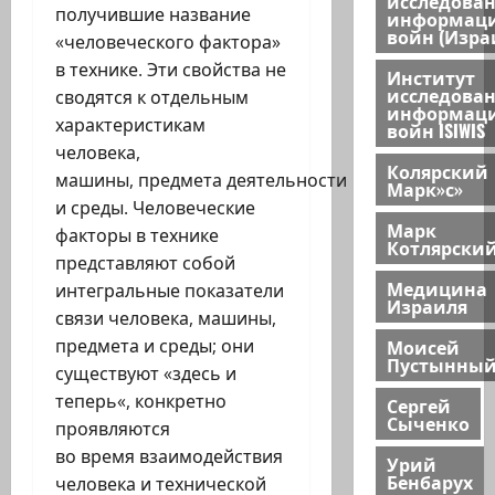
исследова
получившие название
информац
войн (Изра
«человеческого фактора»
в технике. Эти свойства не
Институт
исследова
сводятся к отдельным
информац
характеристикам
войн ISIWIS
человека,
Колярский
машины, предмета деятельности
Марк»с»
и среды. Человеческие
Марк
факторы в технике
Котлярски
представляют собой
Медицина
интегральные показатели
Израиля
связи человека, машины,
Моисей
предмета и среды; они
Пустынны
существуют «здесь и
теперь«, конкретно
Сергей
Сыченко
проявляются
во время взаимодействия
Урий
Бенбарух
человека и технической