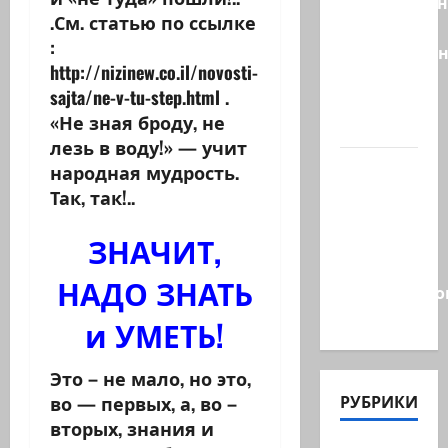
Эдельштейн
.См. статью по ссылке
даёт
:
русскоязыч
http://nizinew.co.il/novosti-
Израилю
sajta/ne-v-tu-step.html .
новый
«Не зная броду, не
выбор
лезь в воду!» — учит
ВМС
народная мудрость.
Израиля
Так, так!..
проводят
ЗНАЧИТ,
массовые
учения в
НАДО ЗНАТЬ
Средиземно
и…
и УМЕТЬ!
Это – не мало, но это,
РУБРИКИ
во — первых, а, во –
вторых, знания и