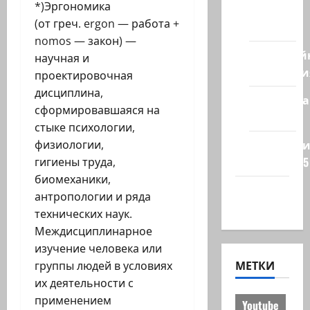
*)Эргономика
из
(от греч. ergon — работа +
стран
nomos — закон) —
Кибервой
научная и
Технологи
проектировочная
дисциплина,
Полемика
сформировавшаяся на
на сайте
стыке психологии,
Редколеги
физиологии,
сайта 2025
гигиены труда,
биомеханики,
Хайфа
антропологии и ряда
новости
технических наук.
Междисциплинарное
изучение человека или
МЕТКИ
группы людей в условиях
их деятельности с
применением
Youtube