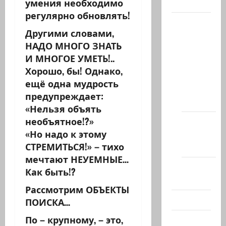
умения необходимо
Актуально
регулярно обновлять!
Архив
Другими словами,
статей
НАДО МНОГО ЗНАТЬ
сайта
И МНОГОЕ УМЕТЬ!..
Новости
Хорошо, бы! Однако,
на
ещё одна мудрость
сайте
предупреждает:
(архив)
«Нельзя объять
необъятное!?»
Новости
«Но надо к этому
Хайфы
СТРЕМИТЬСЯ!» – тихо
(архив)
мечтают НЕУЕМНЫЕ…
Помним
Как быть!?
Холокост
Рассмотрим ОБЪЕКТЫ
Видео
ПОИСКА…
По – крупному, – это,
Израиль