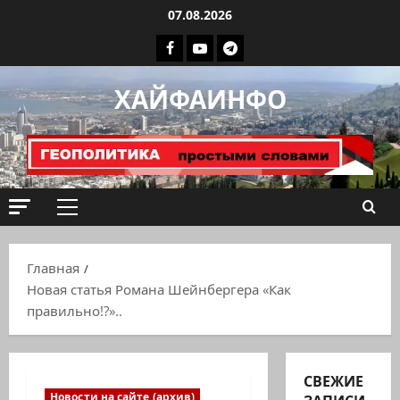
Перейти
07.08.2026
к
Facebook
Youtube
Телеграмм
содержимому
группа
ХАЙФАИНФО
ХАЙФАИНФО
Основное
меню
Главная
Новая статья Романа Шейнбергера «Как
правильно!?»..
СВЕЖИЕ
Новости на сайте (архив)