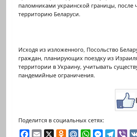
паломниками украинской границы, после 
территорию Беларуси.
Исходя из изложенного, Посольство Белар
граждан, планирующих поездку из Израиля 
территории в Украину, учитывать существ
пандемийные ограничения.
Поделится в социальных сетях:
Facebook
Email
X
Odnoklassniki
Mail.Ru
WhatsAp
Messen
Tele
Vi