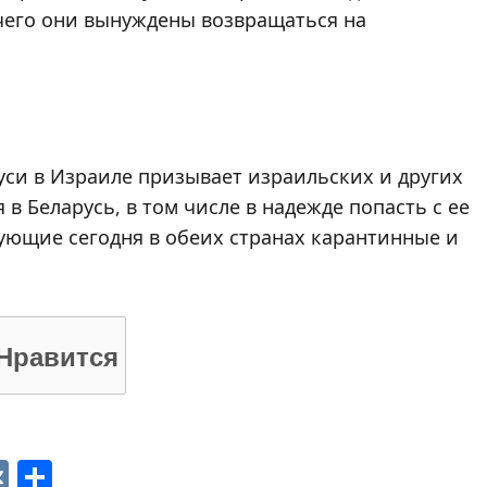
чего они вынуждены возвращаться на
уси в Израиле призывает израильских и других
в Беларусь, в том числе в надежде попасть с ее
ующие сегодня в обеих странах карантинные и
Нравится
p
ger
gram
ber
VK
Отправить