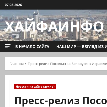
Перейти
07.08.2026
к
содержимому
ХАЙФАИНФО
В НАЧАЛО САЙТА
НАШ МИР — ВЗГЛЯД ИЗ 
Главная
Пресс-релиз Посольства Беларуси в Израиле
Новости на сайте (архив)
Пресс-релиз Посо