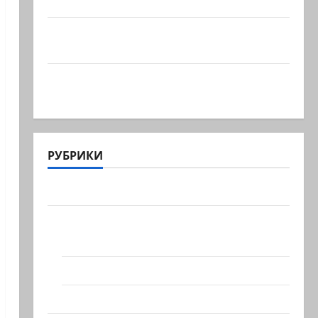
миллионов шекелей для…
Вот, что бывает, когда еврей случайно
въезжает в…
Клуб гениальных психопатов. Наша
книга о странностях…
РУБРИКИ
Актуально
Архив статей сайта
Новости на сайте (архив)
Новости Хайфы (архив)
Помним Холокост