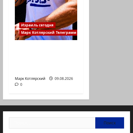
Израиль сегодня
Марк Котлярский Телеграмм Канал
В 2019-м Биньямину
Нетаниягу не
хватило ровно
одного…
Марк Котлярский
09.08.2026
0
Найти: