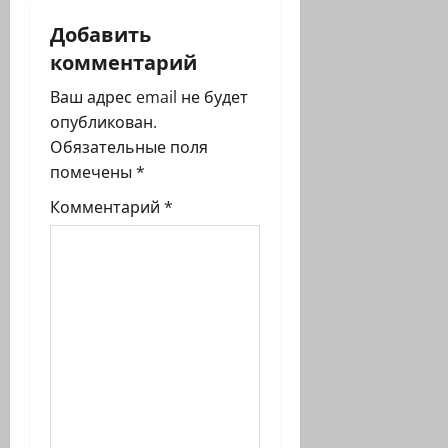
и
Добавить
я
комментарий
з
Ваш адрес email не будет
опубликован.
а
Обязательные поля
п
помечены
*
Комментарий
*
и
с
и