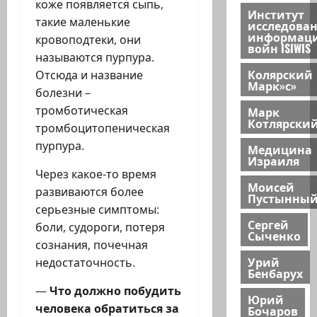
коже появляется сыпь,
Институт
такие маленькие
исследова
информац
кровоподтеки, они
войн ISIWIS
называются пурпура.
Колярский
Отсюда и название
Марк»с»
болезни –
тромботическая
Марк
Котлярски
тромбоцитопеническая
пурпура.
Медицина
Израиля
Через какое-то время
Моисей
развиваются более
Пустынны
серьезные симптомы:
Сергей
боли, судороги, потеря
Сыченко
сознания, почечная
Урий
недостаточность.
Бенбарух
—
Что должно побудить
Юрий
человека обратиться за
Бочаров