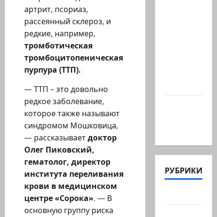
Президент
артрит, псориаз,
Ирана —
рассеянный склероз, и
КСИРу:
редкие, например,
«Зачем
тромботическая
война с
тромбоцитопеническая
США,
пурпура (ТТП).
когда
мы…
— ТТП – это довольно
редкое заболевание,
Козел,
которое также называют
козел, а
синдромом Мошковица,
умный…
— рассказывает
доктор
Олег Пиковский,
гематолог, директор
РУБРИКИ
института переливания
крови в медицинском
Актуально
центре «Сорока»
. — В
основную группу риска
Архив