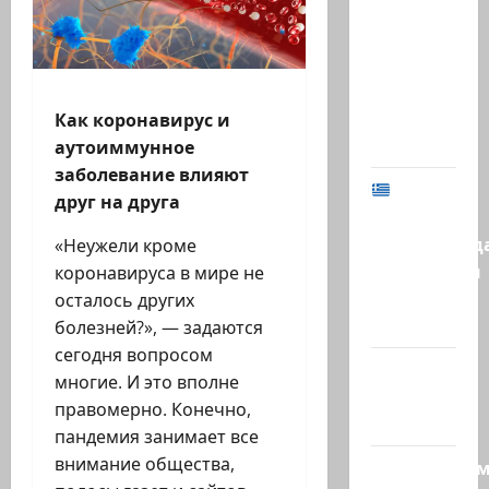
Биньямину
Нетаниягу
не
хватило
ровно
Как коронавирус и
одного…
аутоиммунное
заболевание влияют
МИД
друг на друга
Израиля
предупрежд
«Неужели кроме
израильтян
коронавируса в мире не
в
осталось других
Греции:…
болезней?», — задаются
сегодня вопросом
@markkot56
многие. И это вполне
posted a
правомерно. Конечно,
video
пандемия занимает все
внимание общества,
Продолжае