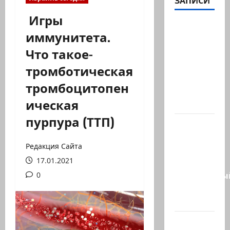
ЗАПИСИ
Игры
Министр
иммунитета.
Нир
Что такое-
Баркат
на
тромботическая
рабочей
тромбоцитопен
встрече с
ическая
послом…
пурпура (ТТП)
Очередной
скандал
Редакция Сайта
в сети.
17.01.2021
Молодой
религиозны
0
парень
в…
В 2019-м