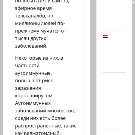
полосы газет и сайтов,
традиционн
эфирное время
рубрику
телеканалов, но
психолога
миллионы людей по-
Елены…
прежнему мучатся от
Йемен
тысяч других
снова на
заболеваний.
пороге
Некоторые из них, в
большой
частности,
войны:…
аутоиммунные,
Что
повышают риск
покупать,
заражения
когда
коронавирусом.
продавать
Аутоиммунных
и к чему
заболеваний множество,
готовиться:
среди них есть более
…
распространенные, такие
как ревматоидный