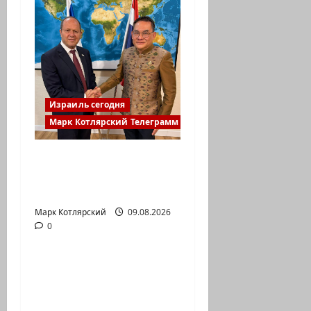
Израиль сегодня
Марк Котлярский Телеграмм Канал
Министр Нир Баркат
на рабочей встрече с
послом…
Марк Котлярский
Израиль сегодня
09.08.2026
0
Марк Котлярский Телеграмм Канал
Очередной скандал в
сети. Молодой
религиозный парень