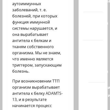
Литературн
аутоиммунных
гостиная
заболеваний, т. е.
болезней, при которых
Марк
функция иммунной
Котлярский
системы нарушается, и
Телеграмм
она вырабатывает
Канал
антитела к белкам и
Наш мир
тканям собственного
— взгляд
организма. Мы не знаем,
из
что именно является
Израиля
триггером, запускающим
Ближний
болезнь.
Восток
При возникновении ТТП
Геополит
организм вырабатывает
антитела к белку ADAMTS-
Новост
13, и в результате
из
начинается процесс
стран