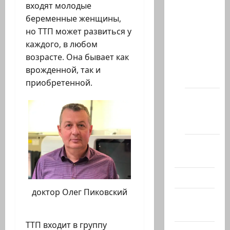
входят молодые
статей
беременные женщины,
сайта
но ТТП может развиться у
Новости
каждого, в любом
на
возрасте. Она бывает как
сайте
врожденной, так и
(архив)
приобретенной.
Новости
Хайфы
(архив)
Помним
Холокост
Видео
доктор Олег Пиковский
Израиль
сегодня
ТТП входит в группу