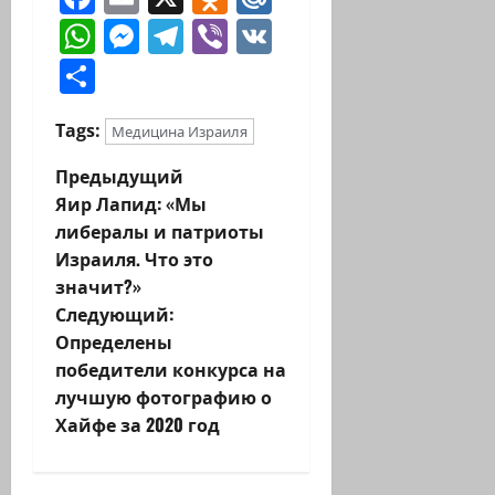
WhatsApp
Messenger
Telegram
Viber
VK
Отправить
Tags:
Медицина Израиля
Н
Предыдущий
Яир Лапид: «Мы
а
либералы и патриоты
Израиля. Что это
в
значит?»
и
Следующий:
Определены
г
победители конкурса на
лучшую фотографию о
а
Хайфе за 2020 год
ц