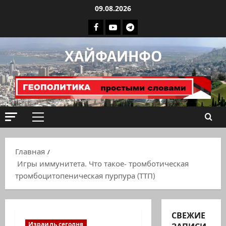
Перейти
09.08.2026
к
Facebook
Youtube
Телеграмм
содержимому
группа
ХАЙФАИНФО
ХАЙФАИНФО
Основное
меню
Главная
Игры иммунитета. Что такое- тромботическая
тромбоцитопеническая пурпура (ТТП)
СВЕЖИЕ
Израиль сегодня