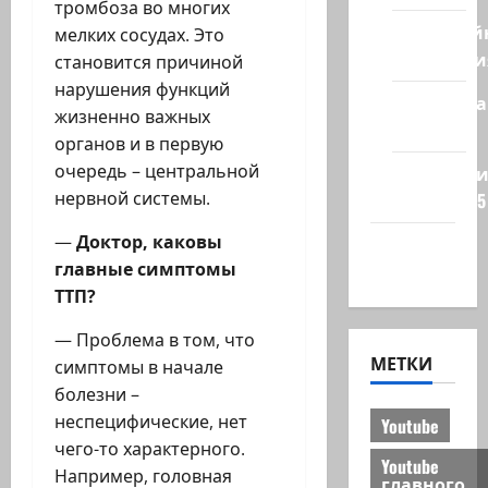
тромбоза во многих
Кибервой
мелких сосудах. Это
Технологи
становится причиной
нарушения функций
Полемика
жизненно важных
на сайте
органов и в первую
очередь – центральной
Редколеги
нервной системы.
сайта 2025
—
Доктор, каковы
Хайфа
главные симптомы
новости
ТТП?
— Проблема в том, что
МЕТКИ
симптомы в начале
болезни –
неспецифические, нет
Youtube
чего-то характерного.
Youtube
Например, головная
главного