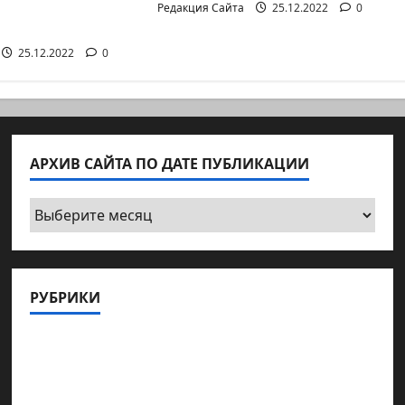
 научной
Редакция Сайта
25.12.2022
0
е
25.12.2022
0
АРХИВ САЙТА ПО ДАТЕ ПУБЛИКАЦИИ
Архив
сайта
по
дате
РУБРИКИ
публикации
Актуально
Архив статей сайта