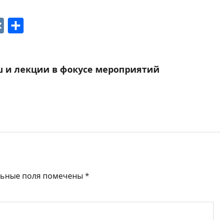
p
ger
gram
ber
VK
Отправить
 и лекции в фокусе мероприятий
льные поля помечены
*