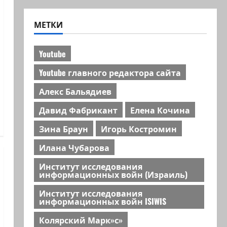
МЕТКИ
Youtube
Youtube главного редактора сайта
Алекс Бальядиев
Давид Фабрикант
Елена Кочина
Зина Браун
Игорь Костромин
Илана Чубарова
Институт исследования
информационных войн (Израиль)
Институт исследования
информационных войн ISIWIS
Колярский Марк»с»