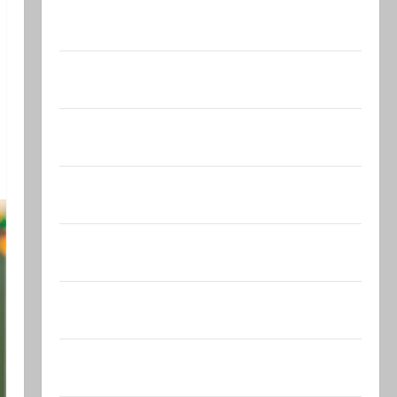
Зини предупреждает: обещания
ХАМАСа вредны для нашего…
Могущественные мусульманские
страны создают новый…
Сегодня отмечается день
подкаблучника. Кто таковой -…
Голос одинокого в пустыне Левый
общественный…
Президент Трамп о мире
искусственного…
Турция возмутилась нарушением
границ — в регионе…
Кара божья? 4 августа, во время матча
регионального…