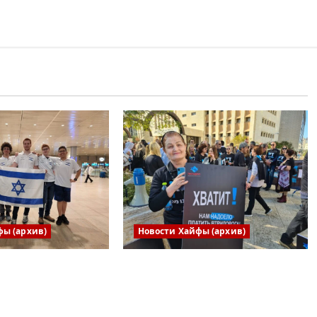
фы (архив)
Новости Хайфы (архив)
ая сборная
В Хайфе прошла
риняла участие
демонстрация против
родной
дороговизны жизни