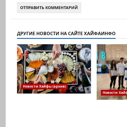
ДРУГИЕ НОВОСТИ НА САЙТЕ ХАЙФАИНФО
Новости Хайфы (архив)
Новости Хай
Есть установка весело
Израильск
встретить Новый год» или
впервые п
«Реальность, данная нам в
в Междуна
ощущениях». Коммуникат