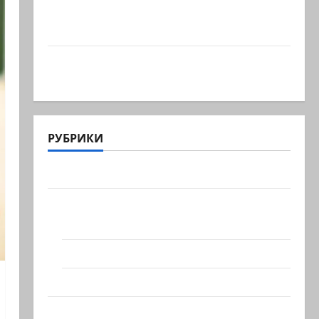
Что происходит, когда палестинец
приезжает работать в…
Ожидается, что Саудовская Аравия,
Турция и Пакистан…
РУБРИКИ
Актуально
Архив статей сайта
Новости на сайте (архив)
Новости Хайфы (архив)
Помним Холокост
Видео