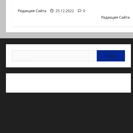
юниорской
от агентства «партизан»
олимпиад
Редакция Сайта
25.12.2022
0
Редакция Сайта
Найти:
Статьи об медицине Израиля