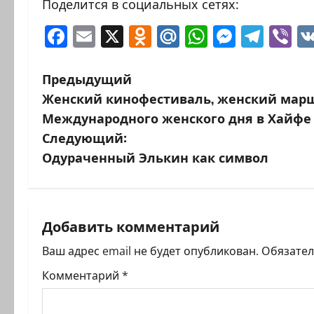
Поделится в социальных сетях:
Facebook
Email
X
Odnoklassniki
Mail.Ru
WhatsAp
Messen
Tele
Vi
Н
Предыдущий
Женский кинофестиваль, женский марш
а
Международного женского дня в Хайфе
в
Следующий:
Одураченный Элькин как символ
и
г
а
Добавить комментарий
ц
Ваш адрес email не будет опубликован.
Обязате
Комментарий
*
и