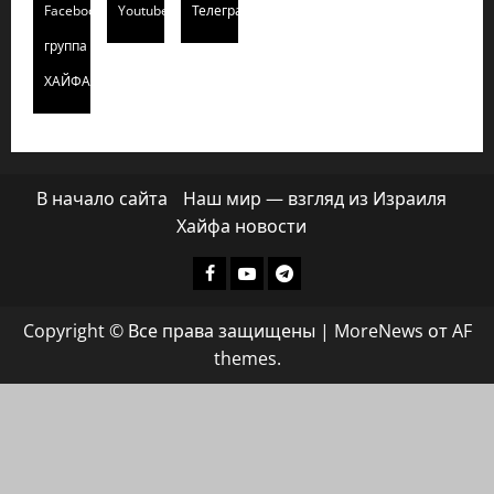
Facebook
Youtube
Телеграмм
группа
ХАЙФАИНФО
В начало сайта
Наш мир — взгляд из Израиля
Хайфа новости
Facebook
Youtube
Телеграмм
группа
Copyright © Все права защищены
|
MoreNews
от AF
ХАЙФАИНФО
themes.