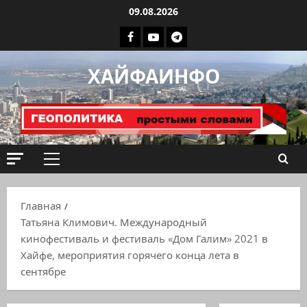
Перейти
09.08.2026
к
Facebook
Youtube
Телеграмм
содержимому
группа
ХАЙФАИНФО
ХАЙФАИНФО
Основное
меню
Главная
Татьяна Климович. Международный
кинофестиваль и фестиваль «Дом Галим» 2021 в
Хайфе, мероприятия горячего конца лета в
сентябре