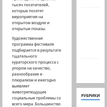
…
тысяч посетителей,
которые посетят
Президент
мероприятия на
Ирана —
открытом воздухе и
КСИРу:
открытые показы.
«Зачем
война с
Художественная
США,
программа фестиваля
когда
подбирается в результате
мы…
тщательного
кураторского процесса с
Козел,
упором на качество,
козел, а
разнообразие и
умный…
плюрализм и ежегодно
выявляет
животрепещущие
РУБРИКИ
социальные проблемы со
всего мира. Большинство