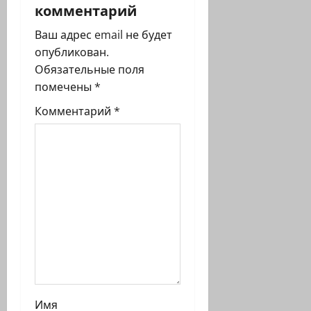
комментарий
а
Ваш адрес email не будет
п
опубликован.
Обязательные поля
и
помечены
*
с
Комментарий
*
и
Имя