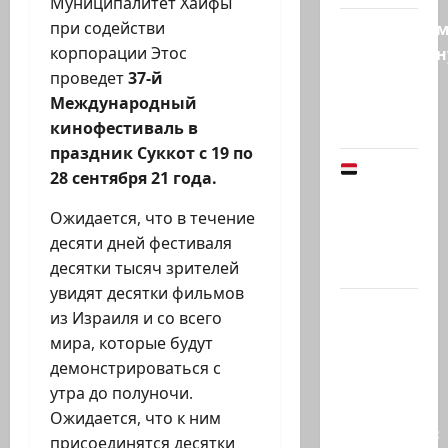
Муниципалитет Хайфы
Продолжае
при содействи
традиционн
корпорации Этос
рубрику
проведет
37-й
психолога
Международный
Елены…
кинофестиваль в
праздник Суккот с 19 по
Йемен
28 сентября 21 года.
снова на
пороге
Ожидается, что в течение
большой
десяти дней фестиваля
войны:…
десятки тысяч зрителей
увидят десятки фильмов
Что
из Израиля и со всего
покупать,
мира, которые будут
когда
демонстрироваться с
продавать
утра до полуночи.
и к чему
Ожидается, что к ним
готовиться:
присоединятся десятки