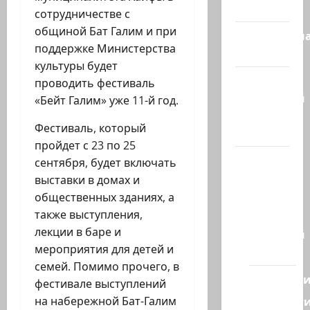
сегодня
сотрудничестве с
общиной Бат Галим и при
Литературн
поддержке Министерства
гостиная
культуры будет
Марк
проводить фестиваль
Котлярский
«Бейт Галим» уже 11-й год.
Телеграмм
Фестиваль, который
Канал
пройдет с 23 по 25
Наш мир
сентября, будет включать
— взгляд
выставки в домах и
из
общественных зданиях, а
Израиля
также выступления,
лекции в баре и
Ближний
мероприятия для детей и
Восток
семей. Помимо прочего, в
Геополит
фестивале выступлений
Новост
на набережной Бат-Галим