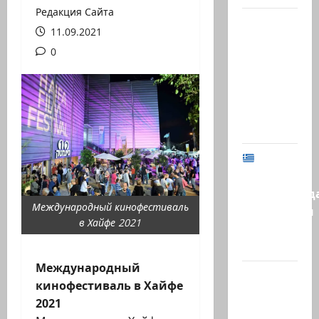
Редакция Сайта
В 2019-м
11.09.2021
Биньямину
0
Нетаниягу
не
хватило
ровно
одного…
МИД
Израиля
предупрежд
Международный кинофестиваль
израильтян
в Хайфе 2021
в
Греции:…
Международный
@markkot56
кинофестиваль в Хайфе
posted a
2021
video