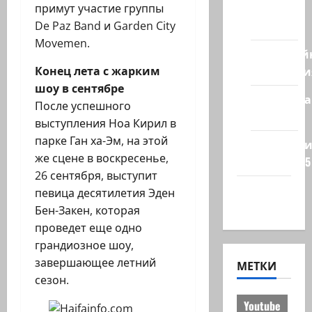
из
примут участие группы
стран
De Paz Band и Garden City
Movemen.
Кибервой
Технологи
Конец лета с жарким
шоу в сентябре
Полемика
После успешного
на сайте
выступления Ноа Кирил в
парке Ган ха-Эм, на этой
Редколеги
же сцене в воскресенье,
сайта 2025
26 сентября, выступит
Хайфа
певица десятилетия Эден
новости
Бен-Закен, которая
проведет еще одно
грандиозное шоу,
завершающее летний
МЕТКИ
сезон.
Youtube