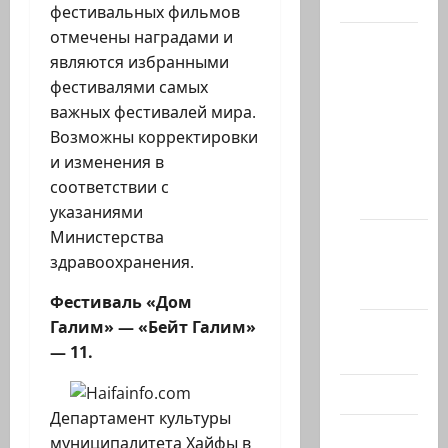
Актуально
фестивальных фильмов
отмечены наградами и
Архив
являются избранными
статей
фестивалями самых
сайта
важных фестивалей мира.
Новости
Возможны корректировки
на
и изменения в
сайте
соответствии с
(архив)
указаниями
Министерства
Новости
здравоохранения.
Хайфы
(архив)
Фестиваль «Дом
Галим» — «Бейт Галим»
Помним
— 11.
Холокост
Видео
Департамент культуры
Израиль
муниципалитета Хайфы в