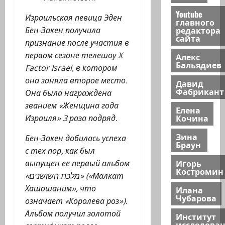
Youtube
Израильская певица Эден
главного
редактора
Бен-Закен получила
сайта
признание после участия в
первом сезоне телешоу X
Алекс
Бальядиев
Factor Israel, в котором
она заняла второе место.
Давид
Фабрикант
Она была награждена
званием «Женщина года
Елена
Кочина
Израиля» 3 раза подряд.
Зина
Бен-Закен добилась успеха
Браун
с тех пор, как был
Игорь
выпущен ее первый альбом
Костромин
«מלכת השושנים» («Малкат
Хашошаним», что
Илана
Чубарова
означает «Королева роз»).
Альбом получил золотой
Институт
исследова