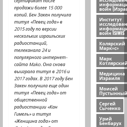
сертификат после
информац
продажи более 15 000
войн (Изра
копий. Бен Закен получила
Институт
титул «Певец года» в
исследова
информац
2015 году по версии
войн ISIWIS
нескольких израильских
Колярский
радиостанций,
Марк»с»
телеканала 24 и
популярного интернет-
Марк
Котлярски
сайта Mako. Она снова
выиграла титул в 2016 и
Медицина
Израиля
2017 годах. В 2017 году Бен
Закен получила еще один
Моисей
Пустынны
титул «Певец года» от
общественной
Сергей
радиостанции «Кан
Сыченко
Гимель» и титул
Урий
«Женщина года» от
Бенбарух