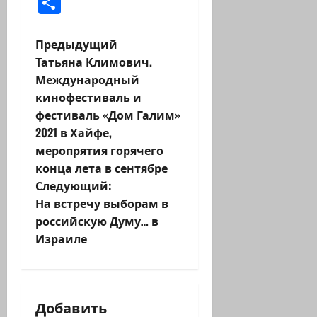
Отправить
Н
Предыдущий
Татьяна Климович.
а
Международный
кинофестиваль и
в
фестиваль «Дом Галим»
и
2021 в Хайфе,
меропрятия горячего
г
конца лета в сентябре
Следующий:
а
На встречу выборам в
ц
российскую Думу… в
Израиле
и
я
Добавить
з