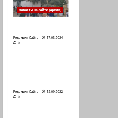
Новости на сайте (архив)
Выборы президента
России в Израиле
Редакция Сайта
17.03.2024
0
Новости на сайте (архив)
Новый сериал Амита
Коэна и Рона Лешема
— коммуникат
аг.Партизан
Входящие
Редакция Сайта
12.09.2022
0
Новости на сайте (архив)
Неизбежность пути