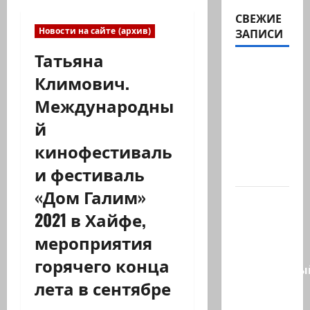
СВЕЖИЕ
Новости на сайте (архив)
ЗАПИСИ
Татьяна
Министр
Климович.
Нир
Международны
Баркат
на
й
рабочей
кинофестиваль
встрече с
и фестиваль
послом…
«Дом Галим»
Очередной
2021 в Хайфе,
скандал
в сети.
мероприятия
Молодой
горячего конца
религиозны
лета в сентябре
парень
в…