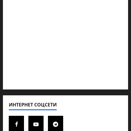
Наш мир — взгляд из Израиля
Ближний Восток
Геополитика
Новости из стран
Кибервойна Технология
Полемика на сайте
Редколегия сайта 2025
Хайфа новости
ИНТЕРНЕТ СОЦСЕТИ