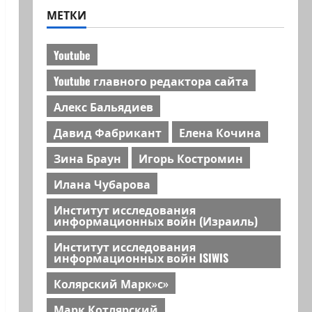
МЕТКИ
Youtube
Youtube главного редактора сайта
Алекс Бальядиев
Давид Фабрикант
Елена Кочина
Зина Браун
Игорь Костромин
Илана Чубарова
Институт исследования
информационных войн (Израиль)
Институт исследования
информационных войн ISIWIS
Колярский Марк»с»
Марк Котлярский