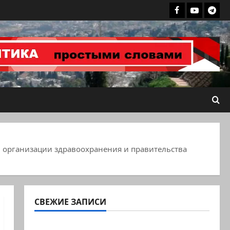
Facebook
Youtube
Теле
группа
ХАЙФАИНФ
 организации здравоохранения и правительства
СВЕЖИЕ ЗАПИСИ
Вы необразованны «Вы просто