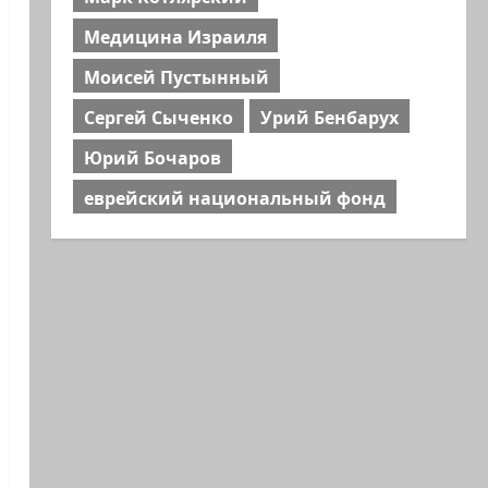
Медицина Израиля
Моисей Пустынный
Сергей Сыченко
Урий Бенбарух
Юрий Бочаров
еврейский национальный фонд