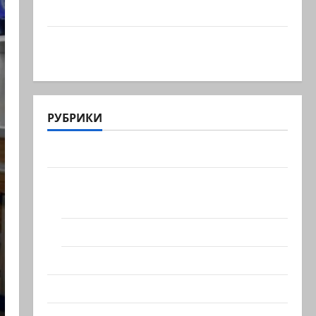
Председатель…
Вчера вечером с разницей буквально в
несколько минут…
РУБРИКИ
Актуально
Архив статей сайта
Новости на сайте (архив)
Новости Хайфы (архив)
Помним Холокост
Видео